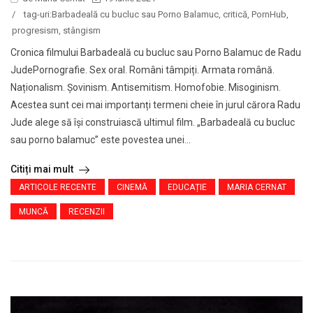
/
tag-uri:
Barbadeală cu bucluc sau Porno Balamuc
,
critică
,
PornHub
,
progresism
,
stângism
Cronica filmului Barbadeală cu bucluc sau Porno Balamuc de Radu
JudePornografie. Sex oral. Români tâmpiți. Armata română.
Naționalism. Șovinism. Antisemitism. Homofobie. Misoginism.
Acestea sunt cei mai importanți termeni cheie în jurul cărora Radu
Jude alege să își construiască ultimul film. „Barbadeală cu bucluc
sau porno balamuc” este povestea unei...
Citiți mai mult
ARTICOLE RECENTE
CINEMĂ
EDUCAȚIE
MARIA CERNAT
MUNCĂ
RECENZII