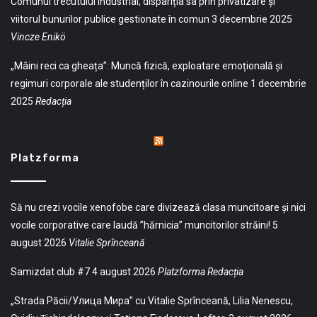
Comunul trecutului industrial, dispariția sa prin privatizare și
viitorul bunurilor publice gestionate în comun
3 decembrie 2025
Vincze Enikö
„Mâini reci ca gheața”: Muncă fizică, exploatare emoțională și
regimuri corporale ale studenților în cazinourile online
1 decembrie
2025
Redacția
Platzforma
Să nu crezi vocile xenofobe care divizează clasa muncitoare și nici
vocile corporative care laudă ”hărnicia” muncitorilor străini!
5
august 2026
Vitalie Sprînceană
Samizdat club #7
4 august 2026
Platzforma Redacția
„Strada Păcii/Улица Мира” cu Vitalie Sprînceană, Lilia Nenescu,