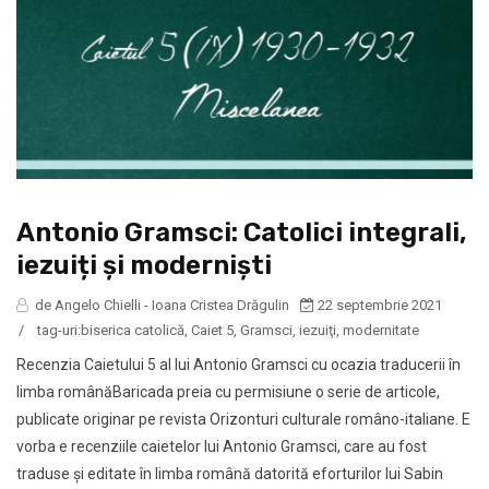
Antonio Gramsci: Catolici integrali,
iezuiți și moderniști
de Angelo Chielli - Ioana Cristea Drăgulin
22 septembrie 2021
/
tag-uri:
biserica catolică
,
Caiet 5
,
Gramsci
,
iezuiţi
,
modernitate
Recenzia Caietului 5 al lui Antonio Gramsci cu ocazia traducerii în
limba românăBaricada preia cu permisiune o serie de articole,
publicate originar pe revista Orizonturi culturale româno-italiane. E
vorba e recenziile caietelor lui Antonio Gramsci, care au fost
traduse şi editate în limba română datorită eforturilor lui Sabin