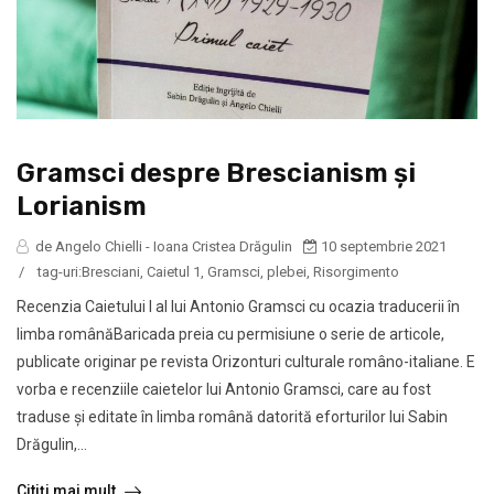
Gramsci despre Brescianism şi
Lorianism
de Angelo Chielli - Ioana Cristea Drăgulin
10 septembrie 2021
/
tag-uri:
Bresciani
,
Caietul 1
,
Gramsci
,
plebei
,
Risorgimento
Recenzia Caietului I al lui Antonio Gramsci cu ocazia traducerii în
limba românăBaricada preia cu permisiune o serie de articole,
publicate originar pe revista Orizonturi culturale româno-italiane. E
vorba e recenziile caietelor lui Antonio Gramsci, care au fost
traduse şi editate în limba română datorită eforturilor lui Sabin
Drăgulin,...
Citiți mai mult