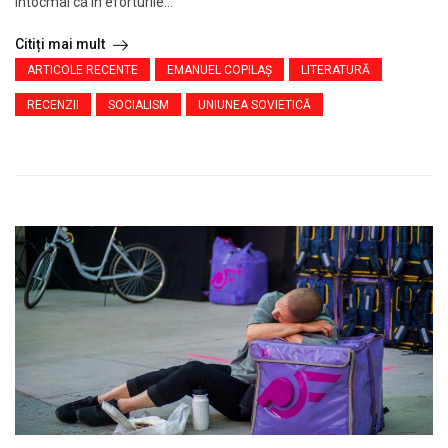
întocmai ca în eforturile...
Citiți mai mult
ARTICOLE RECENTE
EMANUEL COPILAȘ
LITERATURĂ
RECENZII
SOCIALISM
UNIUNEA SOVIETICĂ