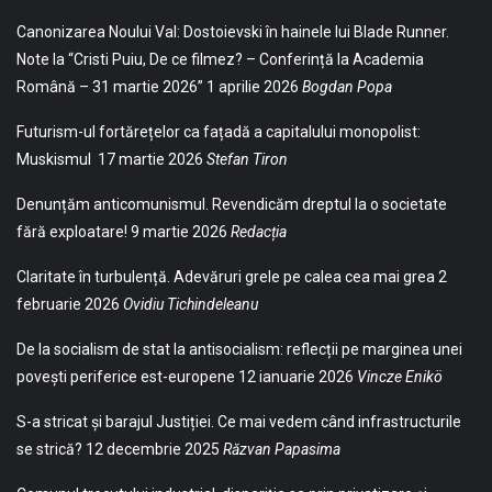
Canonizarea Noului Val: Dostoievski în hainele lui Blade Runner.
Note la “Cristi Puiu, De ce filmez? – Conferință la Academia
Română – 31 martie 2026”
1 aprilie 2026
Bogdan Popa
Futurism-ul fortărețelor ca fațadă a capitalului monopolist:
Muskismul
17 martie 2026
Stefan Tiron
Denunțăm anticomunismul. Revendicăm dreptul la o societate
fără exploatare!
9 martie 2026
Redacția
Claritate în turbulență. Adevăruri grele pe calea cea mai grea
2
februarie 2026
Ovidiu Tichindeleanu
De la socialism de stat la antisocialism: reflecții pe marginea unei
povești periferice est-europene
12 ianuarie 2026
Vincze Enikö
S-a stricat și barajul Justiției. Ce mai vedem când infrastructurile
se strică?
12 decembrie 2025
Răzvan Papasima