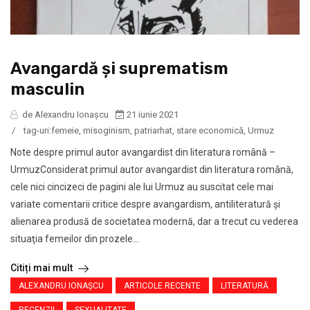
Avangardă şi suprematism
masculin
de Alexandru Ionaşcu
21 iunie 2021
/
tag-uri:
femeie
,
misoginism
,
patriarhat
,
stare economică
,
Urmuz
Note despre primul autor avangardist din literatura română –
UrmuzConsiderat primul autor avangardist din literatura română,
cele nici cincizeci de pagini ale lui Urmuz au suscitat cele mai
variate comentarii critice despre avangardism, antiliteratură şi
alienarea produsă de societatea modernă, dar a trecut cu vederea
situaţia femeilor din prozele...
Citiți mai mult
ALEXANDRU IONAŞCU
ARTICOLE RECENTE
LITERATURĂ