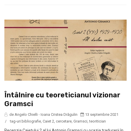
Întâlnire cu teoreticianul vizionar
Gramsci
de Angelo Chielli - Ioana Cristea Drăgulin
13 septembrie 2021
/
tag-uri:
bibliografie
,
Caiet 2
,
cercetare
,
Gramsci
,
teoritician
Recenzia Caietului 2 al lui Antonio Gramsci cu ocazia traducerii în