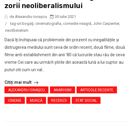
zorii neoliberalismului
de Alexandru Ionaşcu
30 iulie 2021
/
tag-uri:
bogaţi
,
cinematografia
,
comedie neagră
,
John Carpenter
,
neoliberalism
Dacă îţi închipuiai că problemele din prezent cu inegalităţile şi
distrugerea mediului sunt ceva de ordin recent, două filme, două
filme anti-establishment din anii ’80 că lucrurile stau rău de ceva
vreme Cei care au urmărit ştirile din această lună a lui cuptor au
putut citi cum un val...
Citiți mai mult
ALEXANDRU IONAŞCU
ANARHISM
ARTICOLE RECENTE
CINEMĂ
MUNCĂ
RECENZII
STAT SOCIAL