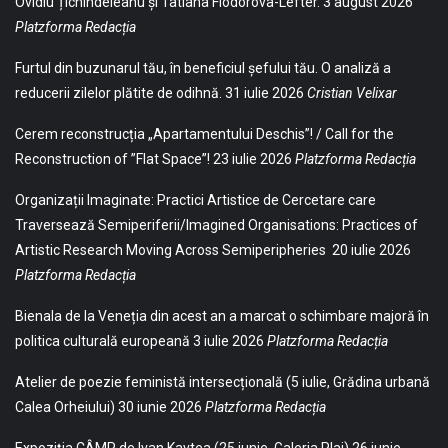
Ovidiu Țichindeleanu și Tatiana Fiodorova-Lefter.
3 august 2026
Platzforma Redacția
Furtul din buzunarul tău, în beneficiul șefului tău. O analiză a
reducerii zilelor plătite de odihnă.
31 iulie 2026
Cristian Velixar
Cerem reconstrucția „Apartamentului Deschis”! / Call for the
Reconstruction of ”Flat Space”!
23 iulie 2026
Platzforma Redacția
Organizații Imaginate: Practici Artistice de Cercetare care
Traversează Semiperiferii/Imagined Organisations: Practices of
Artistic Research Moving Across Semiperipheries
20 iulie 2026
Platzforma Redacția
Bienala de la Veneția din acest an a marcat o schimbare majoră în
politica culturală europeană
3 iulie 2026
Platzforma Redacția
Atelier de poezie feministă intersecțională (5 iulie, Grădina urbană
Calea Orheiului)
30 iunie 2026
Platzforma Redacția
Expoziția CÂMP de Ivan Kavtea (25 iunie, Galeria Plai)
26 iunie