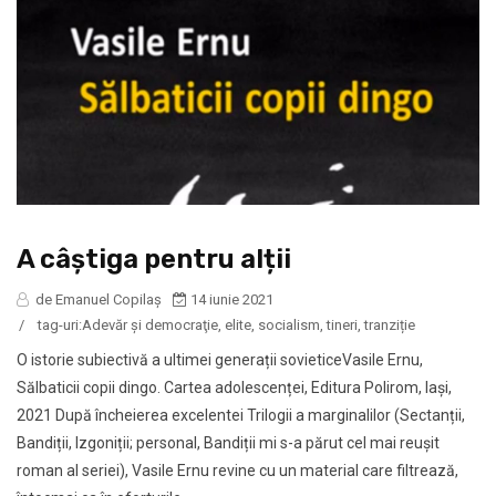
A câștiga pentru alții
de Emanuel Copilaș
14 iunie 2021
/
tag-uri:
Adevăr şi democraţie
,
elite
,
socialism
,
tineri
,
tranziție
O istorie subiectivă a ultimei generații sovieticeVasile Ernu,
Sălbaticii copii dingo. Cartea adolescenței, Editura Polirom, Iași,
2021 După încheierea excelentei Trilogii a marginalilor (Sectanții,
Bandiții, Izgoniții; personal, Bandiții mi s-a părut cel mai reușit
roman al seriei), Vasile Ernu revine cu un material care filtrează,