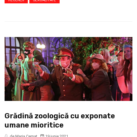
RECENZII
SEXUALITATE
Grădină zoologică cu exponate
umane mioritice
de Maria Cernat
19 iunie 2021