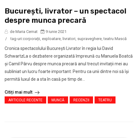
București, livrator – un spectacol
despre munca precară
de Maria Cernat
9 iunie 2021
/
tag-uri:
corporații
,
exploatare
,
livratori
,
supraveghere
,
teatru Mască
Cronica spectacolului București Livrator în regia lui David
SchwartzLa o dezbatere organizată împreună cu Manuela Boatcă
și Camil Pârvu despre munca precară anul trecut invitații mei au
subliniat un lucru foarte important. Pentru ca unii dintre noi să își
permită luxul de a sta în casă pe timp de...
Citiți mai mult
ARTICOLE RECENTE
MUNCĂ
RECENZII
TEATRU