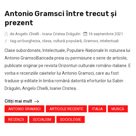
Antonio Gramsci între trecut și
prezent
de Angelo Chielli - Ioana Cristea Drăgulin
16 septembrie 2021
/
tag-uri:
burghezia
,
clasa
,
cultură populară
,
Gramsci
,
intelectuali
Clase subordonate, Intelectuale, Populare-Naționale în viziunea lui
Antonio GramsciBaricada preia cu permisiune o serie de articole,
publicate originar pe revista Orizonturi culturale româno-italiane. E
vorba e recenziile caietelor lui Antonio Gramsci, care au fost
traduse şi editate în limba română datorită eforturilor lui Sabin
Drăgulin, Angelo Chielli, Ioanei Cristea...
Citiți mai mult
ANTONIO GRAMSCI
ARTICOLE RECENTE
ITALIA
MUNCĂ
RECENZII
SOCIALISM
SOCIOLOGIE