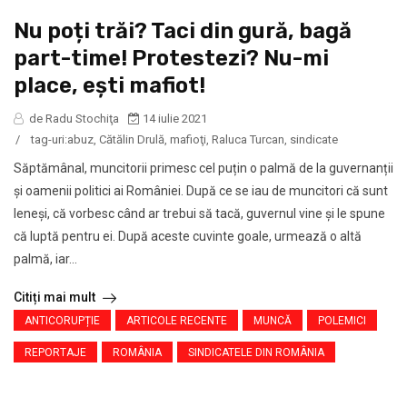
Nu poți trăi? Taci din gură, bagă
part-time! Protestezi? Nu-mi
place, ești mafiot!
de Radu Stochiţa
14 iulie 2021
/
tag-uri:
abuz
,
Cătălin Drulă
,
mafioţi
,
Raluca Turcan
,
sindicate
Săptămânal, muncitorii primesc cel puțin o palmă de la guvernanții
și oamenii politici ai României. După ce se iau de muncitori că sunt
leneși, că vorbesc când ar trebui să tacă, guvernul vine și le spune
că luptă pentru ei. După aceste cuvinte goale, urmează o altă
palmă, iar...
Citiți mai mult
ANTICORUPȚIE
ARTICOLE RECENTE
MUNCĂ
POLEMICI
REPORTAJE
ROMÂNIA
SINDICATELE DIN ROMÂNIA