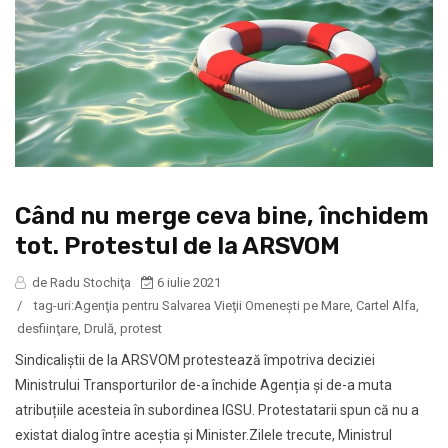
Când nu merge ceva bine, închidem
tot. Protestul de la ARSVOM
de Radu Stochiţa
6 iulie 2021
/
tag-uri:
Agenţia pentru Salvarea Vieţii Omeneşti pe Mare
,
Cartel Alfa
,
desfiinţare
,
Drulă
,
protest
Sindicaliștii de la ARSVOM protestează împotriva deciziei
Ministrului Transporturilor de-a închide Agenția și de-a muta
atribuțiile acesteia în subordinea IGSU. Protestatarii spun că nu a
existat dialog între aceștia și Minister.Zilele trecute, Ministrul