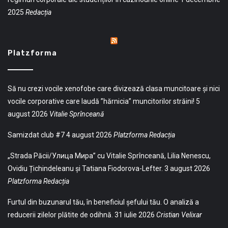
2025
Redacția
Platzforma
Să nu crezi vocile xenofobe care divizează clasa muncitoare și nici
vocile corporative care laudă ”hărnicia” muncitorilor străini!
5
august 2026
Vitalie Sprînceană
Samizdat club #7
4 august 2026
Platzforma Redacția
„Strada Păcii/Улица Мира” cu Vitalie Sprînceană, Lilia Nenescu,
Ovidiu Țichindeleanu și Tatiana Fiodorova-Lefter.
3 august 2026
Platzforma Redacția
Furtul din buzunarul tău, în beneficiul șefului tău. O analiză a
reducerii zilelor plătite de odihnă.
31 iulie 2026
Cristian Velixar