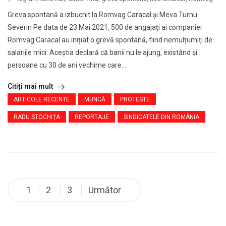
Greva spontană a izbucnit la Romvag Caracal şi Meva Turnu
Severin Pe data de 23 Mai 2021, 500 de angajați ai companiei
Romvag Caracal au inițiat o grevă spontană, fiind nemulțumiți de
salariile mici. Aceștia declară că banii nu le ajung, existând și
persoane cu 30 de ani vechime care...
Citiți mai mult
ARTICOLE RECENTE
MUNCĂ
PROTESTE
RADU STOCHIŢA
REPORTAJE
SINDICATELE DIN ROMÂNIA
1
2
3
Următor