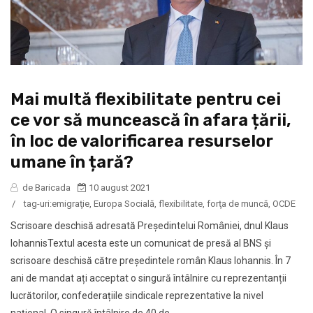
Mai multă flexibilitate pentru cei
ce vor să muncească în afara țării,
în loc de valorificarea resurselor
umane în țară?
de Baricada
10 august 2021
/
tag-uri:
emigraţie
,
Europa Socială
,
flexibilitate
,
forţa de muncă
,
OCDE
Scrisoare deschisă adresată Președintelui României, dnul Klaus
IohannisTextul acesta este un comunicat de presă al BNS şi
scrisoare deschisă către preşedintele român Klaus Iohannis. În 7
ani de mandat ați acceptat o singură întâlnire cu reprezentanții
lucrătorilor, confederațiile sindicale reprezentative la nivel