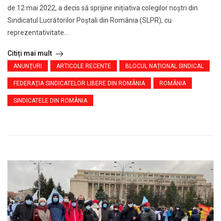
de 12 mai 2022, a decis să sprijine inițiativa colegilor noștri din
Sindicatul Lucrătorilor Poştali din România (SLPR), cu
reprezentativitate...
Citiți mai mult
ANUNŢURI
ARTICOLE RECENTE
BLOCUL NAŢIONAL SINDICAL
FEDERAŢIA SINDICATELOR LIBERE DIN ROMÂNIA
ROMÂNIA
SINDICATELE DIN ROMÂNIA