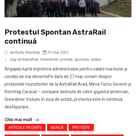
Protestul Spontan AstraRail
continuă
de Radu Stochiţa
31 mai 2021
/
tag-uri:
AstraRail
,
Greenbrier
,
protest
,
spontan
,
viideo
Angajații luptă împotriva administrației pentru salarii mai bune și
condiții de trai decentePe data de 27 mai, scriam despre
protestele muncitorilor de la AstraRail Arad, Meva Turnu Severin și
RomVag Caracal – companii deținute de către gigantul american,
Greenbrier. Inclusiv în ziua de astăzi, protestul este în continuă
desfășurare,...
Citiți mai mult
ARTICOLE RECENTE
MUNCĂ
PROTESTE