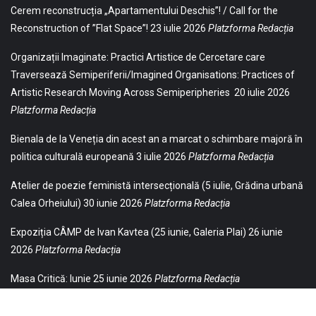
Cerem reconstrucția „Apartamentului Deschis”! / Call for the
Reconstruction of ”Flat Space”!
23 iulie 2026
Platzforma Redacția
Organizații Imaginate: Practici Artistice de Cercetare care
Traversează Semiperiferii/Imagined Organisations: Practices of
Artistic Research Moving Across Semiperipheries
20 iulie 2026
Platzforma Redacția
Bienala de la Veneția din acest an a marcat o schimbare majoră în
politica culturală europeană
3 iulie 2026
Platzforma Redacția
Atelier de poezie feministă intersecțională (5 iulie, Grădina urbană
Calea Orheiului)
30 iunie 2026
Platzforma Redacția
Expoziția CÂMP de Ivan Kavtea (25 iunie, Galeria Plai)
26 iunie
2026
Platzforma Redacția
Masa Critică: Iunie
25 iunie 2026
Platzforma Redacția