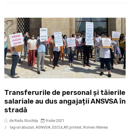
Transferurile de personal și tăierile
salariale au dus angajații ANSVSA în
stradă
de Radu Stochiţa
9 iulie 2021
/
tag-uri:
abuzuri
,
ASNVSA
,
ESCULAP
,
protest
,
Romeo Manea