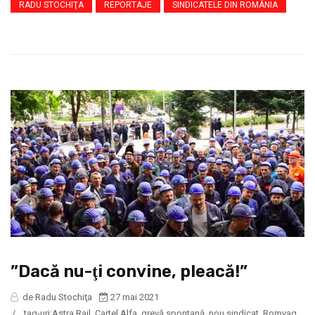
RADU STOCHIŢA
REPORTAJE
SINDICATELE DIN ROMÂNIA
”Dacă nu-ţi convine, pleacă!”
de Radu Stochiţa
27 mai 2021
/
tag-uri:
Astra Rail
,
Cartel Alfa
,
grevă spontană
,
nou sindicat
,
Romvag