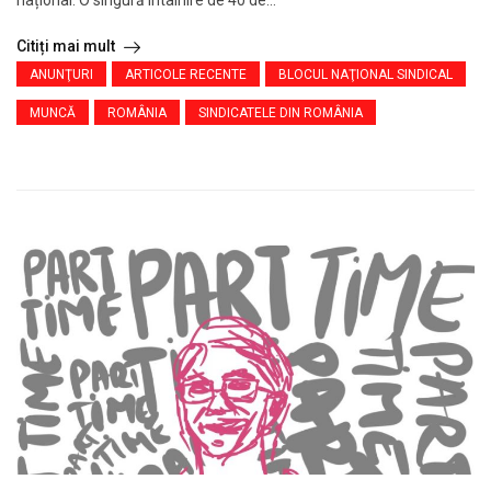
național. O singură întâlnire de 40 de...
Citiți mai mult
ANUNŢURI
ARTICOLE RECENTE
BLOCUL NAŢIONAL SINDICAL
MUNCĂ
ROMÂNIA
SINDICATELE DIN ROMÂNIA