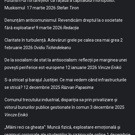
Futurism-ul fortărețelor ca fațadă a capitalului monopolist:
Muskismul
17 martie 2026
Stefan Tiron
Denunțăm anticomunismul. Revendicăm dreptul la o societate
fără exploatare!
9 martie 2026
Redacția
Claritate în turbulență. Adevăruri grele pe calea cea mai grea
2
februarie 2026
Ovidiu Tichindeleanu
De la socialism de stat la antisocialism: reflecții pe marginea unei
povești periferice est-europene
12 ianuarie 2026
Vincze Enikö
S-a stricat și barajul Justiției. Ce mai vedem când infrastructurile
se strică?
12 decembrie 2025
Răzvan Papasima
Comunul trecutului industrial, dispariția sa prin privatizare și
viitorul bunurilor publice gestionate în comun
3 decembrie 2025
Vincze Enikö
„Mâini reci ca gheața”: Muncă fizică, exploatare emoțională și
regimuri corporale ale studenților în cazinourile online
1 decembrie