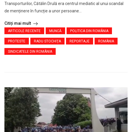
Transporturilor, Cătălin Drulă era centrul mediatic al unui scandal
de menținere în funcție a unor persoane...
Citiți mai mult
ARTICOLE RECENTE
MUNCĂ
POLITICA DIN ROMÂNIA
PROTESTE
RADU STOCHIŢA
REPORTAJE
ROMÂNIA
SINDICATELE DIN ROMÂNIA