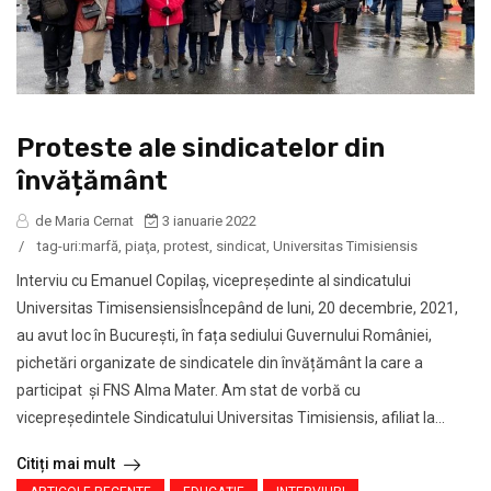
Proteste ale sindicatelor din
învățământ
de Maria Cernat
3 ianuarie 2022
/
tag-uri:
marfă
,
piaţa
,
protest
,
sindicat
,
Universitas Timisiensis
Interviu cu Emanuel Copilaș, vicepreședinte al sindicatului
Universitas TimisensiensisÎncepând de luni, 20 decembrie, 2021,
au avut loc în București, în fața sediului Guvernului României,
pichetări organizate de sindicatele din învățământ la care a
participat și FNS Alma Mater. Am stat de vorbă cu
vicepreședintele Sindicatului Universitas Timisiensis, afiliat la...
Citiți mai mult