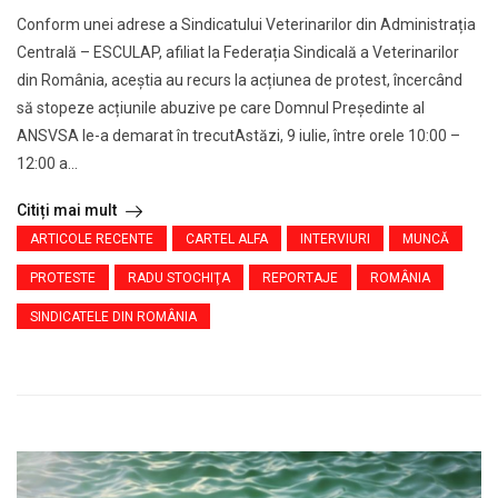
Conform unei adrese a Sindicatului Veterinarilor din Administrația
Centrală – ESCULAP, afiliat la Federația Sindicală a Veterinarilor
din România, aceștia au recurs la acțiunea de protest, încercând
să stopeze acțiunile abuzive pe care Domnul Președinte al
ANSVSA le-a demarat în trecutAstăzi, 9 iulie, între orele 10:00 –
12:00 a...
Citiți mai mult
ARTICOLE RECENTE
CARTEL ALFA
INTERVIURI
MUNCĂ
PROTESTE
RADU STOCHIŢA
REPORTAJE
ROMÂNIA
SINDICATELE DIN ROMÂNIA