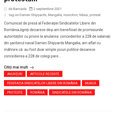
de Baricada
2 septembrie 2021
/
tag-uri:
Damen Shipyards
,
Mangalia
,
muncitori
,
Năsui
,
protest
Comunicat de presă al Federaţiei Sindicatelor Libere din
RomâniaJigniți deoarece deși am beneficiat de promisiunile
autorităților cu privire la anularea concedierilor a 228 de salariați
din șantierul naval Damen Shipyards Mangalia, am aflat cu
mâhnire că au fost doar simple jocuri politice deoarece
concedierea a 228 de colegi pare...
Citiți mai mult
ANUNŢURI
ARTICOLE RECENTE
FEDERAŢIA SINDICATELOR LIBERE DIN ROMÂNIA
MUNCĂ
PROTESTE
ROMÂNIA
SINDICATELE DIN ROMÂNIA