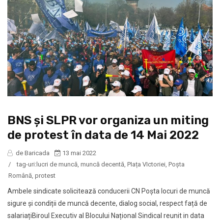
BNS și SLPR vor organiza un miting
de protest în data de 14 Mai 2022
de Baricada
13 mai 2022
/
tag-uri:
lucri de muncă
,
muncă decentă
,
PIața VIctoriei
,
Poșta
Română
,
protest
Ambele sindicate solicitează conducerii CN Poșta locuri de muncă
sigure și condiții de muncă decente, dialog social, respect față de
salariațiBiroul Executiv al Blocului Național Sindical reunit in data