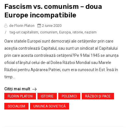
Fascism vs. comunism – doua
Europe incompatibile
de Florin Platon
2 iunie 2020
/
tag-uri:
capitalism
,
comunism
,
Europa
,
istorie
,
nazism
Oare statele Europei sunt democrații ale cetățenilor prin care
aceștia controlează Capitalul, sau sunt un sindicat al Capitalului
prin care acesta controlează cetățenii?Pe 9 Mai 1945 se anunța
oficial sfârșitul celui de-al Doilea Război Mondial sau Marele
Război pentru Apărarea Patriei, cum era cunoscut în Est. Însă în
timp...
Citiți mai mult
FLORIN PLATON
ISTORIE
POLEMICI
RĂZBOI ŞI PACE
SOCIALISM
UNIUNEA SOVIETICĂ