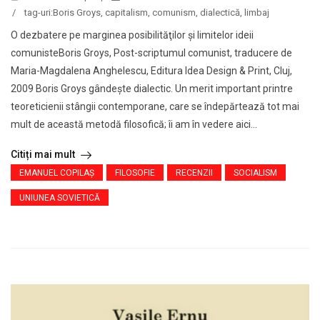
/
tag-uri:
Boris Groys
,
capitalism
,
comunism
,
dialectică
,
limbaj
O dezbatere pe marginea posibilităţilor şi limitelor ideii
comunisteBoris Groys, Post-scriptumul comunist, traducere de
Maria-Magdalena Anghelescu, Editura Idea Design & Print, Cluj,
2009 Boris Groys gândeşte dialectic. Un merit important printre
teoreticienii stângii contemporane, care se îndepărtează tot mai
mult de această metodă filosofică; îi am în vedere aici...
Citiți mai mult
EMANUEL COPILAȘ
FILOSOFIE
RECENZII
SOCIALISM
UNIUNEA SOVIETICĂ