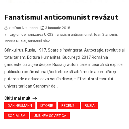
Fanatismul anticomunist revăzut
de Dan Neumann
3 ianuarie 2018
/
tag-uri:
demonizarea URSS
,
fanatism anticomunist
,
Ioan Stanomir
,
Istoria Rusiei
,
misteriul slav
Sfinxul rus. Rusia, 1917. Soarele însângerat. Autocrație, revoluție și
totalitarism, Editura Humanitas, Bucureşti, 2017 România
gândeşte cu clişee despre Rusia şi autorii care încearcă să explice
publicului român istoria ţării trebuie să aibă multe acumulări şi
puterea de a aduce ceva nou în discuţie. Efortul profesorului
universitar Ioan Stanomir de...
Citiți mai mult
DAN NEUMANN
ISTORIE
RECENZII
RUSIA
SOCIALISM
UNIUNEA SOVIETICĂ