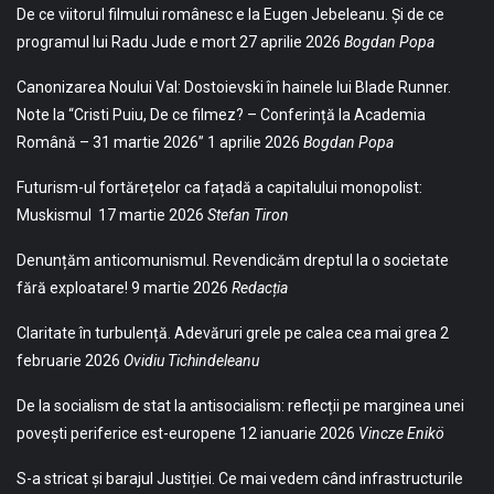
De ce viitorul filmului românesc e la Eugen Jebeleanu. Și de ce
programul lui Radu Jude e mort
27 aprilie 2026
Bogdan Popa
Canonizarea Noului Val: Dostoievski în hainele lui Blade Runner.
Note la “Cristi Puiu, De ce filmez? – Conferință la Academia
Română – 31 martie 2026”
1 aprilie 2026
Bogdan Popa
Futurism-ul fortărețelor ca fațadă a capitalului monopolist:
Muskismul
17 martie 2026
Stefan Tiron
Denunțăm anticomunismul. Revendicăm dreptul la o societate
fără exploatare!
9 martie 2026
Redacția
Claritate în turbulență. Adevăruri grele pe calea cea mai grea
2
februarie 2026
Ovidiu Tichindeleanu
De la socialism de stat la antisocialism: reflecții pe marginea unei
povești periferice est-europene
12 ianuarie 2026
Vincze Enikö
S-a stricat și barajul Justiției. Ce mai vedem când infrastructurile