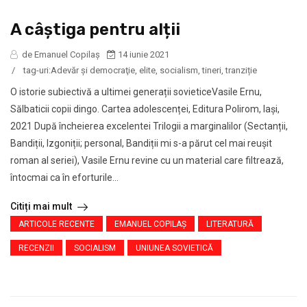
A câștiga pentru alții
de Emanuel Copilaș
14 iunie 2021
/
tag-uri:
Adevăr şi democraţie
,
elite
,
socialism
,
tineri
,
tranziție
O istorie subiectivă a ultimei generații sovieticeVasile Ernu,
Sălbaticii copii dingo. Cartea adolescenței, Editura Polirom, Iași,
2021 După încheierea excelentei Trilogii a marginalilor (Sectanții,
Bandiții, Izgoniții; personal, Bandiții mi s-a părut cel mai reușit
roman al seriei), Vasile Ernu revine cu un material care filtrează,
întocmai ca în eforturile...
Citiți mai mult
ARTICOLE RECENTE
EMANUEL COPILAȘ
LITERATURĂ
RECENZII
SOCIALISM
UNIUNEA SOVIETICĂ