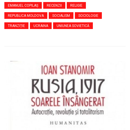
EMANUEL COPILAȘ
RECENZII
RELIGIE
REPUBLICA MOLDOVA
SOCIALISM
SOCIOLOGIE
TRANZIȚIE
UCRAINA
UNIUNEA SOVIETICĂ