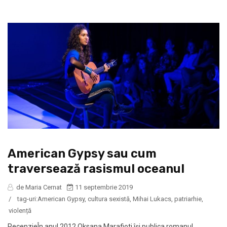
American Gypsy sau cum
traversează rasismul oceanul
de Maria Cernat
11 septembrie 2019
/
tag-uri:
American Gypsy
,
cultura sexistă
,
Mihai Lukacs
,
patriarhie
,
violență
RecenzieÎn anul 2012 Oksana Marafioti își publica romanul