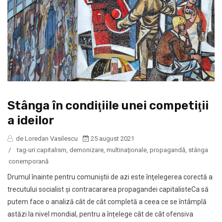
Stânga în condiţiile unei competiţii
a ideilor
de Loredan Vasilescu
25 august 2021
/
tag-uri:
capitalism
,
demonizare
,
multinaţionale
,
propagandă
,
stânga
conemporană
Drumul înainte pentru comuniştii de azi este înţelegerea corectă a
trecutului socialist şi contracararea propagandei capitalisteCa să
putem face o analiză cât de cât completă a ceea ce se întâmplă
astăzi la nivel mondial, pentru a înțelege cât de cât ofensiva