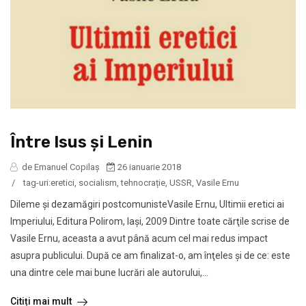
Între Isus şi Lenin
de Emanuel Copilaș
26 ianuarie 2018
/
tag-uri:
eretici
,
socialism
,
tehnocrație
,
USSR
,
Vasile Ernu
Dileme şi dezamăgiri postcomunisteVasile Ernu, Ultimii eretici ai
Imperiului, Editura Polirom, Iaşi, 2009 Dintre toate cărţile scrise de
Vasile Ernu, aceasta a avut până acum cel mai redus impact
asupra publicului. După ce am finalizat-o, am înţeles şi de ce: este
una dintre cele mai bune lucrări ale autorului,...
Citiți mai mult