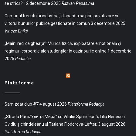
se strică?
12 decembrie 2025
Răzvan Papasima
Comunul trecutului industrial, dispariția sa prin privatizare și
viitorul bunurilor publice gestionate în comun
3 decembrie 2025
Vincze Enikö
„Mâini reci ca gheața”: Muncă fizică, exploatare emoțională și
regimuri corporale ale studenților în cazinourile online
1 decembrie
2025
Redacția
Platzforma
Samizdat club #7
4 august 2026
Platzforma Redacția
„Strada Păcii/Улица Мира” cu Vitalie Sprînceană, Lilia Nenescu,
Ovidiu Țichindeleanu și Tatiana Fiodorova-Lefter.
3 august 2026
Platzforma Redacția