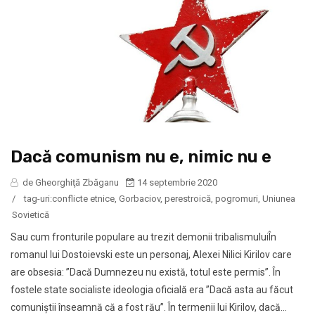
Dacă comunism nu e, nimic nu e
de Gheorghiţă Zbăganu
14 septembrie 2020
/
tag-uri:
conflicte etnice
,
Gorbaciov
,
perestroică
,
pogromuri
,
Uniunea
Sovietică
Sau cum fronturile populare au trezit demonii tribalismuluiÎn
romanul lui Dostoievski este un personaj, Alexei Nilici Kirilov care
are obsesia: ”Dacă Dumnezeu nu există, totul este permis”. În
fostele state socialiste ideologia oficială era ”Dacă asta au făcut
comuniștii înseamnă că a fost rău”. În termenii lui Kirilov, dacă...