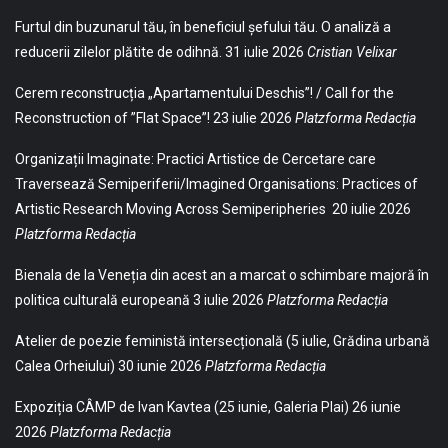
Furtul din buzunarul tău, în beneficiul șefului tău. O analiză a
reducerii zilelor plătite de odihnă.
31 iulie 2026
Cristian Velixar
Cerem reconstrucția „Apartamentului Deschis”! / Call for the
Reconstruction of ”Flat Space”!
23 iulie 2026
Platzforma Redacția
Organizații Imaginate: Practici Artistice de Cercetare care
Traversează Semiperiferii/Imagined Organisations: Practices of
Artistic Research Moving Across Semiperipheries
20 iulie 2026
Platzforma Redacția
Bienala de la Veneția din acest an a marcat o schimbare majoră în
politica culturală europeană
3 iulie 2026
Platzforma Redacția
Atelier de poezie feministă intersecțională (5 iulie, Grădina urbană
Calea Orheiului)
30 iunie 2026
Platzforma Redacția
Expoziția CÂMP de Ivan Kavtea (25 iunie, Galeria Plai)
26 iunie
2026
Platzforma Redacția