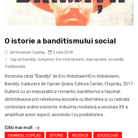
O istorie a banditismului social
de Emanuel Copilaș
3 iulie 2018
/
tag-uri:
bandiţii
,
bolşevici
,
Eric Hobsbawm
,
expropriere
,
societăţi
tradiţionale
Recenzia cărţii ”Bandiţii” de Eric HobsbawmEric Hobsbawm,
Bandiții, traducere de Ciprian Șiulea, Editura Cartier, Chișinău, 2017
Subiect cu un inepuizabil iz romantic, banditismul a fascinat
dintotdeauna prin rebeliunea asociată cu libertatea și cu radicala
contestare ordinii existente. Industria mediatică a secolului XX a
amplificat acest aspect, asociindu-l cu posibilitatea...
Citiți mai mult
EMANUEL COPILAȘ
ISTORIE
RECENZII
SOCIOLOGIE