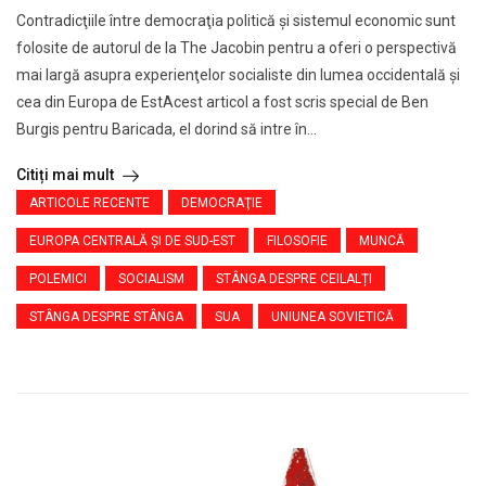
Contradicţiile între democraţia politică şi sistemul economic sunt
folosite de autorul de la The Jacobin pentru a oferi o perspectivă
mai largă asupra experienţelor socialiste din lumea occidentală şi
cea din Europa de EstAcest articol a fost scris special de Ben
Burgis pentru Baricada, el dorind să intre în...
Citiți mai mult
ARTICOLE RECENTE
DEMOCRAŢIE
EUROPA CENTRALĂ ŞI DE SUD-EST
FILOSOFIE
MUNCĂ
POLEMICI
SOCIALISM
STÂNGA DESPRE CEILALȚI
STÂNGA DESPRE STÂNGA
SUA
UNIUNEA SOVIETICĂ