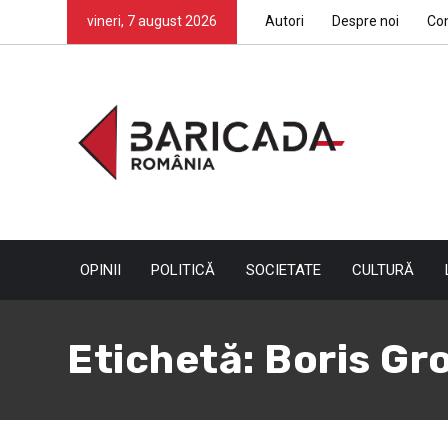
vineri, 7 august 2026
Autori
Despre noi
Co
OPINII
POLITICĂ
SOCIETATE
CULTURĂ
Etichetă:
Boris Gr