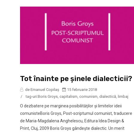
Tot înainte pe şinele dialecticii?
de Emanuel Copilaș
15 februarie 2018
/
tag-uri:
Boris Groys
,
capitalism
,
comunism
,
dialectică
,
limbaj
O dezbatere pe marginea posibilităţilor şi limitelor ideii
comunisteBoris Groys, Post-scriptumul comunist, traducere
de Maria-Magdalena Anghelescu, Editura Idea Design &
Print, Cluj, 2009 Boris Groys gândeşte dialectic. Un merit