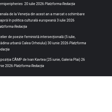
emiperipheries
20 iulie 2026
Platzforma Redacția
enala de la Veneția din acest an a marcat o schimbare
joră în politica culturală europeană
3 iulie 2026
atzforma Redacția
elier de poezie feministă intersecțională (5 iulie,
ădina urbană Calea Orheiului)
30 iunie 2026
Platzforma
dacția
poziția CÂMP de Ivan Kavtea (25 iunie, Galeria Plai)
26
nie 2026
Platzforma Redacția