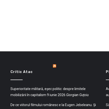
Critic Atac
P
Superioritate militară, eșec politic: despre limitele
Ac
mobilizării în capitalism
9 iunie 2026
Giorgian Guțoiu
a
De ce viitorul filmului românesc e la Eugen Jebeleanu. Și
Să