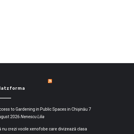
latzforma
cess to Gardening in Public Spaces in Chișinău
7
ugust 2026
Nenescu Lilia
 nu crezi vocile xenofobe care divizează clasa