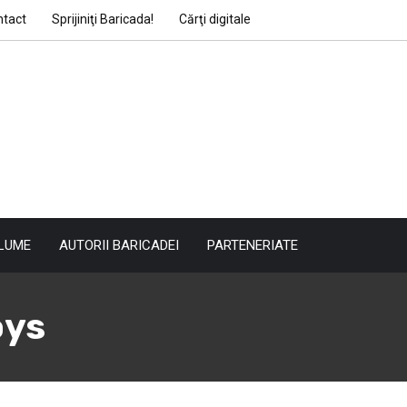
ntact
Sprijiniţi Baricada!
Cărţi digitale
LUME
AUTORII BARICADEI
PARTENERIATE
oys