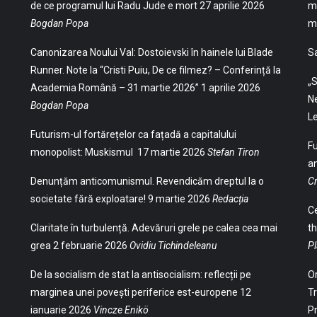
de ce programul lui Radu Jude e mort
27 aprilie 2026
mu
Bogdan Popa
mu
Canonizarea Noului Val: Dostoievski în hainele lui Blade
S
Runner. Note la “Cristi Puiu, De ce filmez? – Conferință la
„S
Academia Română – 31 martie 2026”
1 aprilie 2026
Ne
Bogdan Popa
Le
Futurism-ul fortărețelor ca fațadă a capitalului
Fu
monopolist: Muskismul
17 martie 2026
Stefan Tiron
an
Denunțăm anticomunismul. Revendicăm dreptul la o
Cr
societate fără exploatare!
9 martie 2026
Redacția
Ce
Claritate în turbulență. Adevăruri grele pe calea cea mai
th
grea
2 februarie 2026
Ovidiu Tichindeleanu
Pl
De la socialism de stat la antisocialism: reflecții pe
Or
marginea unei povești periferice est-europene
12
Tr
ianuarie 2026
Vincze Enikö
Pr