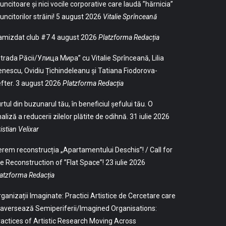
ncitoare și nici vocile corporative care laudă ”hărnicia”
ncitorilor străini!
5 august 2026
Vitalie Sprînceană
amizdat club #7
4 august 2026
Platzforma Redacția
trada Păcii/Улица Мира” cu Vitalie Sprînceană, Lilia
nescu, Ovidiu Țichindeleanu și Tatiana Fiodorova-
fter.
3 august 2026
Platzforma Redacția
rtul din buzunarul tău, în beneficiul șefului tău. O
aliză a reducerii zilelor plătite de odihnă.
31 iulie 2026
istian Velixar
rem reconstrucția „Apartamentului Deschis”! / Call for
e Reconstruction of ”Flat Space”!
23 iulie 2026
atzforma Redacția
ganizații Imaginate: Practici Artistice de Cercetare care
aversează Semiperiferii/Imagined Organisations:
actices of Artistic Research Moving Across