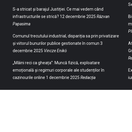
S
S-a stricat și barajul Justiției. Ce mai vedem când
infrastructurile se strică?
12 decembrie 2025
Răzvan
Bi
Papasima
ma
Pl
Comunul trecutului industrial, dispariția sa prin privatizare
și viitorul bunurilor publice gestionate în comun
3
At
decembrie 2025
Vincze Enikö
Gr
Re
„Mâini reci ca gheața”: Muncă fizică, exploatare
emoțională și regimuri corporale ale studenților în
Ex
cazinourile online
1 decembrie 2025
Redacția
iu
(Str. William Gladston nr. 30, 1000, Sofia,