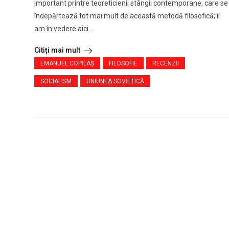
important printre teoreticienii stângii contemporane, care se
îndepărtează tot mai mult de această metodă filosofică; îi
am în vedere aici...
Citiți mai mult
EMANUEL COPILAȘ
FILOSOFIE
RECENZII
SOCIALISM
UNIUNEA SOVIETICĂ