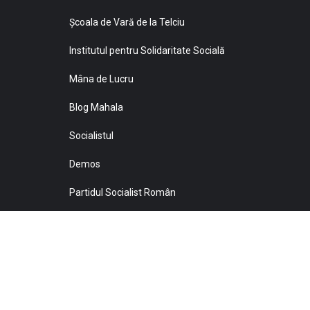
Şcoala de Vară de la Telciu
Institutul pentru Solidaritate Socială
Mâna de Lucru
Blog Mahala
Socialistul
Demos
Partidul Socialist Român
Sprijiniţi Baricada!
© 2021 Toate drepturile sunt rezervate Editurii Baricada 