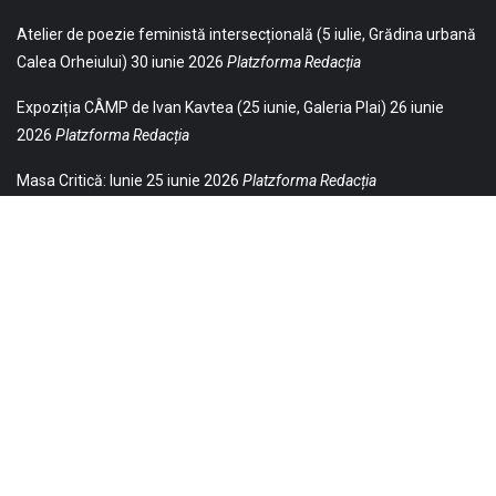
Atelier de poezie feministă intersecțională (5 iulie, Grădina urbană
Calea Orheiului)
30 iunie 2026
Platzforma Redacția
Expoziția CÂMP de Ivan Kavtea (25 iunie, Galeria Plai)
26 iunie
2026
Platzforma Redacția
Masa Critică: Iunie
25 iunie 2026
Platzforma Redacția
© 2021 Toate drepturile sunt rezervate Editurii Baricada (Str.
William Gladston nr. 30, 1000, Sofia, Bulgaria). Utilizarea
neautorizată, parţială sau integrală, a textelor publicate aici este
strict interzisă și va fi pedepsită ca încălcare a drepturilor de autor
și a drepturilor de proprietate. Puteți obţine permisiunea
republicării textelor noastre contactându-ne la contact.