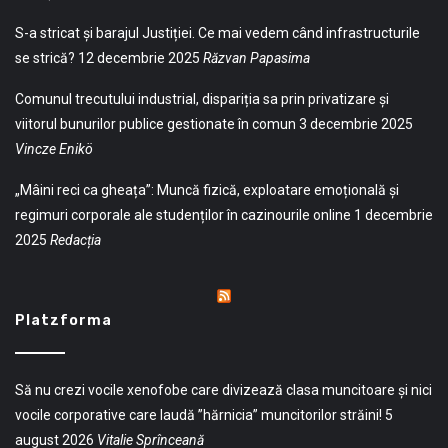
S-a stricat și barajul Justiției. Ce mai vedem când infrastructurile
se strică?
12 decembrie 2025
Răzvan Papasima
Comunul trecutului industrial, dispariția sa prin privatizare și
viitorul bunurilor publice gestionate în comun
3 decembrie 2025
Vincze Enikö
„Mâini reci ca gheața”: Muncă fizică, exploatare emoțională și
regimuri corporale ale studenților în cazinourile online
1 decembrie
2025
Redacția
Platzforma
Să nu crezi vocile xenofobe care divizează clasa muncitoare și nici
vocile corporative care laudă ”hărnicia” muncitorilor străini!
5
august 2026
Vitalie Sprînceană