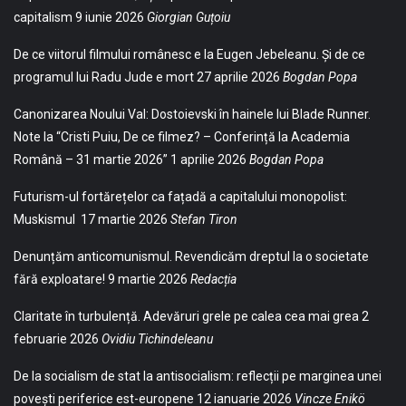
capitalism
9 iunie 2026
Giorgian Guțoiu
De ce viitorul filmului românesc e la Eugen Jebeleanu. Și de ce
programul lui Radu Jude e mort
27 aprilie 2026
Bogdan Popa
Canonizarea Noului Val: Dostoievski în hainele lui Blade Runner.
Note la “Cristi Puiu, De ce filmez? – Conferință la Academia
Română – 31 martie 2026”
1 aprilie 2026
Bogdan Popa
Futurism-ul fortărețelor ca fațadă a capitalului monopolist:
Muskismul
17 martie 2026
Stefan Tiron
Denunțăm anticomunismul. Revendicăm dreptul la o societate
fără exploatare!
9 martie 2026
Redacția
Claritate în turbulență. Adevăruri grele pe calea cea mai grea
2
februarie 2026
Ovidiu Tichindeleanu
De la socialism de stat la antisocialism: reflecții pe marginea unei
povești periferice est-europene
12 ianuarie 2026
Vincze Enikö