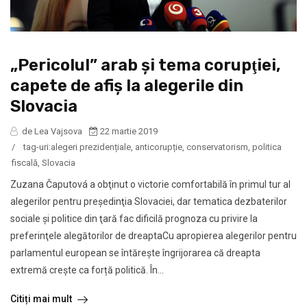
„Pericolul” arab şi tema corupţiei,
capete de afiş la alegerile din
Slovacia
de Lea Vajsova
22 martie 2019
/
tag-uri:
alegeri prezidențiale
,
anticorupție
,
conservatorism
,
politica
fiscală
,
Slovacia
Zuzana Čaputová a obţinut o victorie comfortabilă în primul tur al
alegerilor pentru preşedinţia Slovaciei, dar tematica dezbaterilor
sociale şi politice din ţară fac dificilă prognoza cu privire la
preferinţele alegătorilor de dreaptaCu apropierea alegerilor pentru
parlamentul european se întăreşte îngrijorarea că dreapta
extremă crește ca forță politică. În...
Citiți mai mult