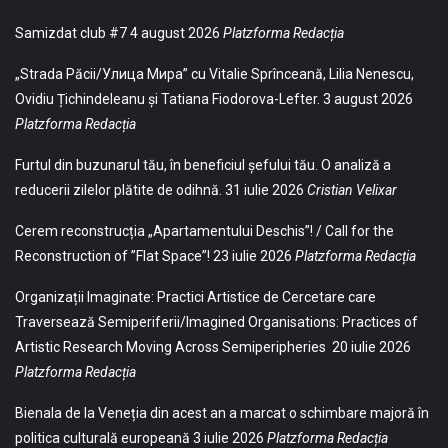
Samizdat club #7
4 august 2026
Platzforma Redacția
„Strada Păcii/Улица Мира” cu Vitalie Sprînceană, Lilia Nenescu,
Ovidiu Țichindeleanu și Tatiana Fiodorova-Lefter.
3 august 2026
Platzforma Redacția
Furtul din buzunarul tău, în beneficiul șefului tău. O analiză a
reducerii zilelor plătite de odihnă.
31 iulie 2026
Cristian Velixar
Cerem reconstrucția „Apartamentului Deschis”! / Call for the
Reconstruction of ”Flat Space”!
23 iulie 2026
Platzforma Redacția
Organizații Imaginate: Practici Artistice de Cercetare care
Traversează Semiperiferii/Imagined Organisations: Practices of
Artistic Research Moving Across Semiperipheries
20 iulie 2026
Platzforma Redacția
Bienala de la Veneția din acest an a marcat o schimbare majoră în
politica culturală europeană
3 iulie 2026
Platzforma Redacția