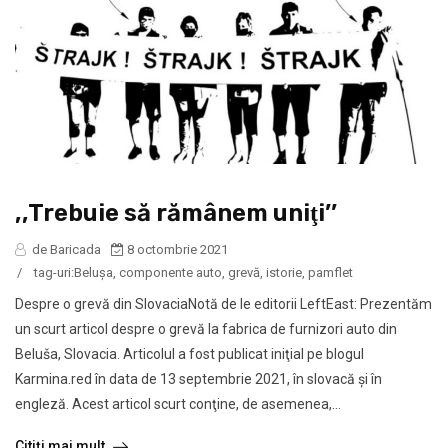
,,Trebuie să rămânem uniţi’’
de Baricada
8 octombrie 2021
/
tag-uri:
Beluşa
,
componente auto
,
grevă
,
istorie
,
pamflet
Despre o grevă din SlovaciaNotă de le editorii LeftEast: Prezentăm
un scurt articol despre o grevă la fabrica de furnizori auto din
Beluša, Slovacia. Articolul a fost publicat iniţial pe blogul
Karmina.red în data de 13 septembrie 2021, în slovacă şi în
engleză. Acest articol scurt conţine, de asemenea,...
Citiți mai mult