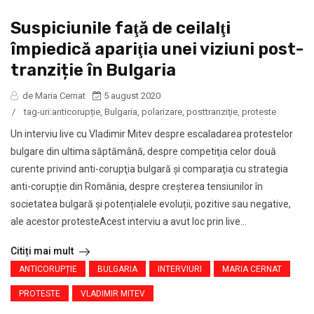
Suspiciunile faţă de ceilalţi
împiedică apariţia unei viziuni post-
tranziție în Bulgaria
de Maria Cernat
5 august 2020
/
tag-uri:
anticorupție
,
Bulgaria
,
polarizare
,
posttranziţie
,
proteste
Un interviu live cu Vladimir Mitev despre escaladarea protestelor
bulgare din ultima săptămână, despre competiţia celor două
curente privind anti-corupţia bulgară şi comparaţia cu strategia
anti-corupție din România, despre creşterea tensiunilor în
societatea bulgară şi potențialele evoluții, pozitive sau negative,
ale acestor protesteAcest interviu a avut loc prin live...
Citiți mai mult
ANTICORUPȚIE
BULGARIA
INTERVIURI
MARIA CERNAT
PROTESTE
VLADIMIR MITEV