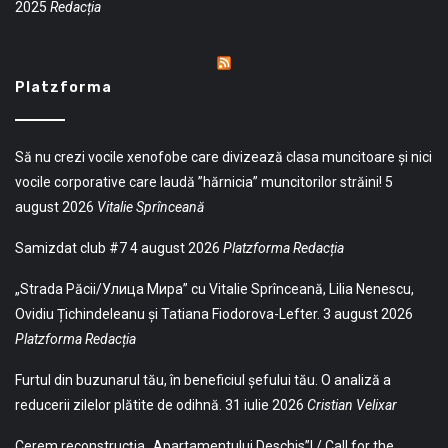
2025
Redacția
Platzforma
Să nu crezi vocile xenofobe care divizează clasa muncitoare și nici
vocile corporative care laudă ”hărnicia” muncitorilor străini!
5
august 2026
Vitalie Sprînceană
Samizdat club #7
4 august 2026
Platzforma Redacția
„Strada Păcii/Улица Мира” cu Vitalie Sprînceană, Lilia Nenescu,
Ovidiu Țichindeleanu și Tatiana Fiodorova-Lefter.
3 august 2026
Platzforma Redacția
Furtul din buzunarul tău, în beneficiul șefului tău. O analiză a
reducerii zilelor plătite de odihnă.
31 iulie 2026
Cristian Velixar
Cerem reconstrucția „Apartamentului Deschis”! / Call for the