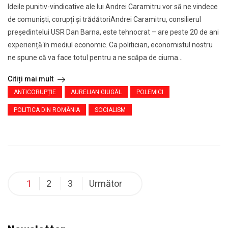
Ideile punitiv-vindicative ale lui Andrei Caramitru vor să ne vindece
de comuniști, corupți și trădătoriAndrei Caramitru, consilierul
președintelui USR Dan Barna, este tehnocrat – are peste 20 de ani
experiență în mediul economic. Ca politician, economistul nostru
ne spune că va face totul pentru a ne scăpa de ciuma...
Citiți mai mult
ANTICORUPȚIE
AURELIAN GIUGĂL
POLEMICI
POLITICA DIN ROMÂNIA
SOCIALISM
1
2
3
Următor