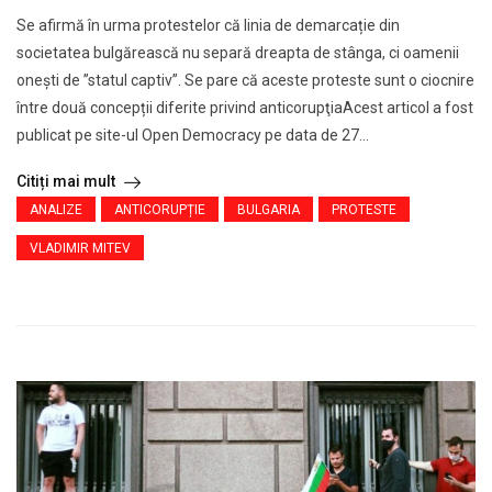
Se afirmă în urma protestelor că linia de demarcație din
societatea bulgărească nu separă dreapta de stânga, ci oamenii
oneşti de ”statul captiv”. Se pare că aceste proteste sunt o ciocnire
între două concepții diferite privind anticorupţiaAcest articol a fost
publicat pe site-ul Open Democracy pe data de 27...
Citiți mai mult
ANALIZE
ANTICORUPȚIE
BULGARIA
PROTESTE
VLADIMIR MITEV