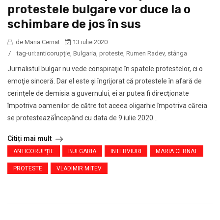
protestele bulgare vor duce la o
schimbare de jos în sus
de Maria Cernat
13 iulie 2020
/
tag-uri:
anticorupție
,
Bulgaria
,
proteste
,
Rumen Radev
,
stânga
Jurnalistul bulgar nu vede conspiraţie în spatele protestelor, ci o
emoţie sinceră. Dar el este şi îngrijorat că protestele în afară de
cerinţele de demisia a guvernului, ei ar putea fi direcţionate
împotriva oamenilor de către tot aceea oligarhie împotriva căreia
se protesteazăÎncepând cu data de 9 iulie 2020...
Citiți mai mult
ANTICORUPȚIE
BULGARIA
INTERVIURI
MARIA CERNAT
PROTESTE
VLADIMIR MITEV