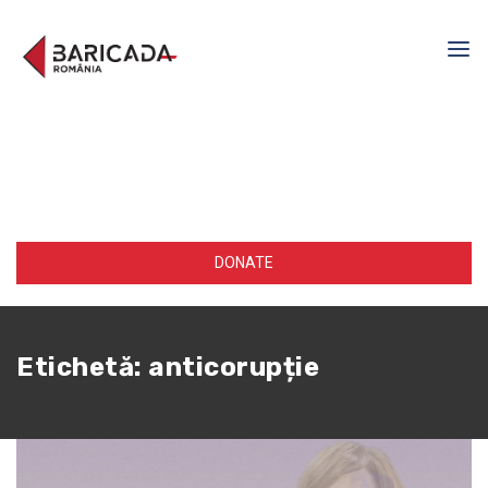
DONATE
Etichetă:
anticorupție