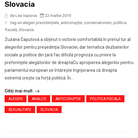
Slovacia
de Lea Vajsova
22 martie 2019
/
tag-uri:
alegeri prezidențiale
,
anticorupție
,
conservatorism
,
politica
fiscală
,
Slovacia
Zuzana Čaputová a obţinut o victorie comfortabilă în primul tur al
alegerilor pentru preşedinţia Slovaciei, dar tematica dezbaterilor
sociale şi politice din ţară fac dificilă prognoza cu privire la
preferinţele alegătorilor de dreaptaCu apropierea alegerilor pentru
parlamentul european se întăreşte îngrijorarea că dreapta
extremă crește ca forță politică. În...
Citiți mai mult
ALEGERI
ANALIZE
ANTICORUPȚIE
POLITICA FISCALĂ
SEXUALITATE
SLOVACIA