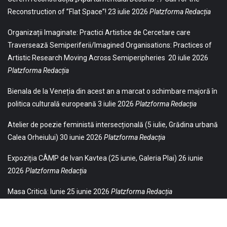
Reconstruction of ”Flat Space”!
23 iulie 2026
Platzforma Redacția
Organizații Imaginate: Practici Artistice de Cercetare care
Traversează Semiperiferii/Imagined Organisations: Practices of
Artistic Research Moving Across Semiperipheries
20 iulie 2026
Platzforma Redacția
Bienala de la Veneția din acest an a marcat o schimbare majoră în
politica culturală europeană
3 iulie 2026
Platzforma Redacția
Atelier de poezie feministă intersecțională (5 iulie, Grădina urbană
Calea Orheiului)
30 iunie 2026
Platzforma Redacția
Expoziția CÂMP de Ivan Kavtea (25 iunie, Galeria Plai)
26 iunie
2026
Platzforma Redacția
Masa Critică: Iunie
25 iunie 2026
Platzforma Redacția