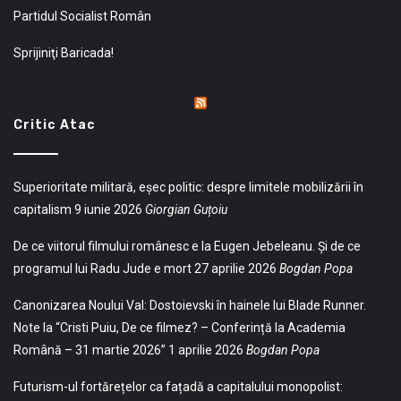
Partidul Socialist Român
Sprijiniţi Baricada!
Critic Atac
Superioritate militară, eșec politic: despre limitele mobilizării în
capitalism
9 iunie 2026
Giorgian Guțoiu
De ce viitorul filmului românesc e la Eugen Jebeleanu. Și de ce
programul lui Radu Jude e mort
27 aprilie 2026
Bogdan Popa
Canonizarea Noului Val: Dostoievski în hainele lui Blade Runner.
Note la “Cristi Puiu, De ce filmez? – Conferință la Academia
Română – 31 martie 2026”
1 aprilie 2026
Bogdan Popa
Futurism-ul fortărețelor ca fațadă a capitalului monopolist: