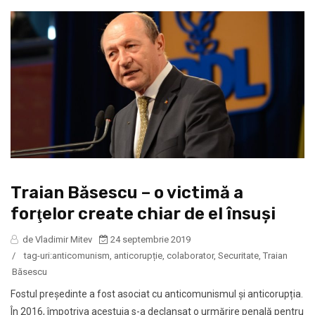
Traian Băsescu – o victimă a
forţelor create chiar de el însuși
de Vladimir Mitev
24 septembrie 2019
/
tag-uri:
anticomunism
,
anticorupție
,
colaborator
,
Securitate
,
Traian
Băsescu
Fostul președinte a fost asociat cu anticomunismul şi anticorupția.
În 2016, împotriva acestuia s-a declanșat o urmărire penală pentru