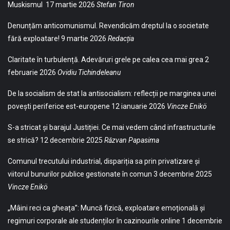
Muskismul
17 martie 2026
Stefan Tiron
Denunțăm anticomunismul. Revendicăm dreptul la o societate
fără exploatare!
9 martie 2026
Redacția
Claritate în turbulență. Adevăruri grele pe calea cea mai grea
2
februarie 2026
Ovidiu Tichindeleanu
De la socialism de stat la antisocialism: reflecții pe marginea unei
povești periferice est-europene
12 ianuarie 2026
Vincze Enikö
S-a stricat și barajul Justiției. Ce mai vedem când infrastructurile
se strică?
12 decembrie 2025
Răzvan Papasima
Comunul trecutului industrial, dispariția sa prin privatizare și
viitorul bunurilor publice gestionate în comun
3 decembrie 2025
Vincze Enikö
„Mâini reci ca gheața”: Muncă fizică, exploatare emoțională și
regimuri corporale ale studenților în cazinourile online
1 decembrie