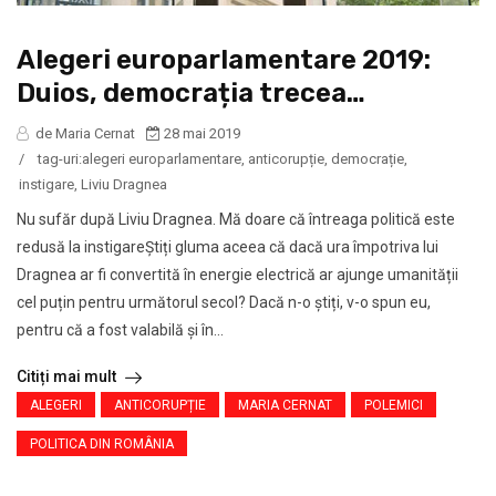
Alegeri europarlamentare 2019:
Duios, democrația trecea…
de Maria Cernat
28 mai 2019
/
tag-uri:
alegeri europarlamentare
,
anticorupție
,
democrație
,
instigare
,
Liviu Dragnea
Nu sufăr după Liviu Dragnea. Mă doare că întreaga politică este
redusă la instigareȘtiți gluma aceea că dacă ura împotriva lui
Dragnea ar fi convertită în energie electrică ar ajunge umanității
cel puțin pentru următorul secol? Dacă n-o știți, v-o spun eu,
pentru că a fost valabilă și în...
Citiți mai mult
ALEGERI
ANTICORUPȚIE
MARIA CERNAT
POLEMICI
POLITICA DIN ROMÂNIA