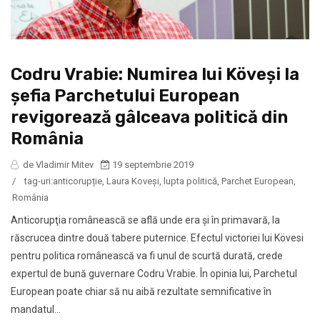
Codru Vrabie: Numirea lui Köveşi la
şefia Parchetului European
revigorează gâlceava politică din
România
de Vladimir Mitev
19 septembrie 2019
/
tag-uri:
anticorupție
,
Laura Koveși
,
lupta politică
,
Parchet European
,
România
Anticorupţia românească se află unde era şi în primavară, la
răscrucea dintre două tabere puternice. Efectul victoriei lui Kövesi
pentru politica românească va fi unul de scurtă durată, crede
expertul de bună guvernare Codru Vrabie. În opinia lui, Parchetul
European poate chiar să nu aibă rezultate semnificative în
mandatul...