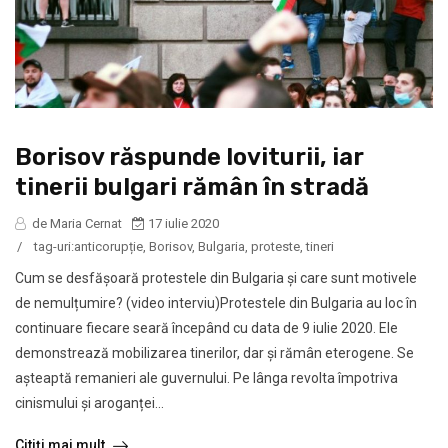
Borisov răspunde loviturii, iar
tinerii bulgari rămân în stradă
de Maria Cernat
17 iulie 2020
/
tag-uri:
anticorupție
,
Borisov
,
Bulgaria
,
proteste
,
tineri
Cum se desfășoară protestele din Bulgaria şi care sunt motivele
de nemulțumire? (video interviu)Protestele din Bulgaria au loc în
continuare fiecare seară începând cu data de 9 iulie 2020. Ele
demonstrează mobilizarea tinerilor, dar şi rămân eterogene. Se
aşteaptă remanieri ale guvernului. Pe lânga revolta împotriva
cinismului şi aroganței...
Citiți mai mult