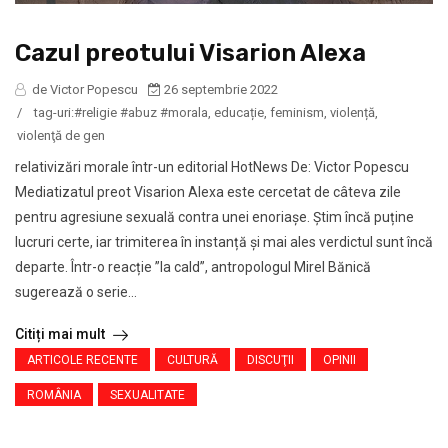
Cazul preotului Visarion Alexa
de Victor Popescu
26 septembrie 2022
/
tag-uri:
#religie #abuz #morala
,
educație
,
feminism
,
violență
,
violenţă de gen
relativizări morale într-un editorial HotNews De: Victor Popescu
Mediatizatul preot Visarion Alexa este cercetat de câteva zile
pentru agresiune sexuală contra unei enoriașe. Știm încă puține
lucruri certe, iar trimiterea în instanță și mai ales verdictul sunt încă
departe. Într-o reacție ”la cald”, antropologul Mirel Bănică
sugerează o serie...
Citiți mai mult
ARTICOLE RECENTE
CULTURĂ
DISCUŢII
OPINII
ROMÂNIA
SEXUALITATE