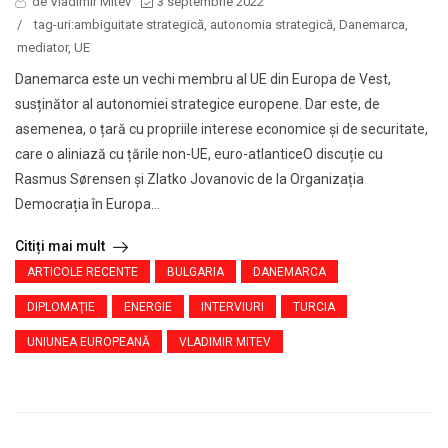
de Vladimir Mitev
3 septembrie 2022
/
tag-uri:
ambiguitate strategică
,
autonomia strategică
,
Danemarca
,
mediator
,
UE
Danemarca este un vechi membru al UE din Europa de Vest,
susținător al autonomiei strategice europene. Dar este, de
asemenea, o țară cu propriile interese economice și de securitate,
care o aliniază cu țările non-UE, euro-atlanticeO discuție cu
Rasmus Sørensen și Zlatko Jovanovic de la Organizația
Democrația în Europa...
Citiți mai mult
ARTICOLE RECENTE
BULGARIA
DANEMARCA
DIPLOMAŢIE
ENERGIE
INTERVIURI
TURCIA
UNIUNEA EUROPEANĂ
VLADIMIR MITEV