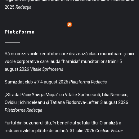
2025
Redacția
Platzforma
Să nu crezi vocile xenofobe care divizează clasa muncitoare și nici
vocile corporative care laudă ”hărnicia” muncitorilor străini!
5
august 2026
Vitalie Sprînceană
Samizdat club #7
4 august 2026
Platzforma Redacția
„Strada Păcii/Улица Мира” cu Vitalie Sprînceană, Lilia Nenescu,
Ovidiu Țichindeleanu și Tatiana Fiodorova-Lefter.
3 august 2026
Platzforma Redacția
Furtul din buzunarul tău, în beneficiul șefului tău. O analiză a
reducerii zilelor plătite de odihnă.
31 iulie 2026
Cristian Velixar