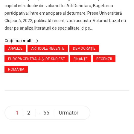
capitol introductiv din volumul lui Adi Dohotaru, Bugetarea
participativă: între emancipare și deturnare, Presa Universitară
Clujeană, 2022, publicată recent, vara aceasta. Volumul bazat nu
doar pe analiza literaturii de specialitate, ci pe...
Citiți mai mult
ANALIZE
ARTICOLE RECENTE
DEMOCRAŢIE
EUROPA CENTRALĂ ŞI DE SUD-EST
FINANŢE
RECENZII
ROMÂNIA
1
2
66
Următor
…