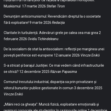
Futurism-ul fortărețelor ca fațadă a capitalului monopolist:
Muskismul
17 martie 2026
Stefan Tiron
Denunțăm anticomunismul. Revendicăm dreptul la o societate
fără exploatare!
9 martie 2026
Redacția
Claritate în turbulență. Adevăruri grele pe calea cea mai grea
2
februarie 2026
Ovidiu Tichindeleanu
De la socialism de stat la antisocialism: reflecții pe marginea unei
povești periferice est-europene
12 ianuarie 2026
Vincze Enikö
S-a stricat și barajul Justiției. Ce mai vedem când infrastructurile
se strică?
12 decembrie 2025
Răzvan Papasima
Comunul trecutului industrial, dispariția sa prin privatizare și
viitorul bunurilor publice gestionate în comun
3 decembrie 2025
Vincze Enikö
„Mâini reci ca gheața”: Muncă fizică, exploatare emoțională și
regimuri corporale ale studenților în cazinourile online
1 decembrie