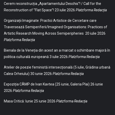
Cerem reconstrucția „Apartamentului Deschis”! / Call for the
Reconstruction of ”Flat Space”!
23 iulie 2026
Platzforma Redacția
Organizații Imaginate: Practici Artistice de Cercetare care
Traversează Semiperiferii/Imagined Organisations: Practices of
Artistic Research Moving Across Semiperipheries
20 iulie 2026
Platzforma Redacția
Bienala de la Veneția din acest an a marcat o schimbare majoră în
politica culturală europeană
3 iulie 2026
Platzforma Redacția
Atelier de poezie feministă intersecțională (5 iulie, Grădina urbană
Calea Orheiului)
30 iunie 2026
Platzforma Redacția
Expoziția CÂMP de Ivan Kavtea (25 iunie, Galeria Plai)
26 iunie
2026
Platzforma Redacția
Masa Critică: Iunie
25 iunie 2026
Platzforma Redacția