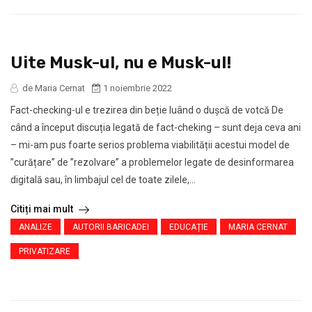
Uite Musk-ul, nu e Musk-ul!
de Maria Cernat
1 noiembrie 2022
Fact-checking-ul e trezirea din beție luând o dușcă de votcă De
când a început discuția legată de fact-cheking – sunt deja ceva ani
– mi-am pus foarte serios problema viabilității acestui model de
”curățare” de ”rezolvare” a problemelor legate de desinformarea
digitală sau, în limbajul cel de toate zilele,...
Citiți mai mult
ANALIZE
AUTORII BARICADEI
EDUCAȚIE
MARIA CERNAT
PRIVATIZARE