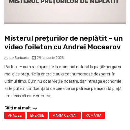
Misterul prețurilor de neplătit – un
video foileton cu Andrei Mocearov
de Baricada
29 ianuarie 2023
Partea I – cum s-a ajuns de la monopol natural la piațăEnergia și
mai ales prețurile la energie au creat numeroase dezbareri în
ultimul timp. Cum nu doar viețile noastre, dar întreaga economie
este puternic influențată de ceea ce se petrece pe această piață,
am decis că este vremea...
Citiți mai mult
ANALIZE
ENERGIE
MARIA CERNAT
ROMÂNIA