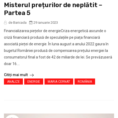
Misterul prețurilor de neplătit –
Partea 5
de Baricada
29 ianuarie 2023
Financializarea piețelor de energieCriza energetică ascunde o
criză financiară produsă de speculațiile pe piața financiară
asociată pieței de energie. În luna august a anului 2022 gaura în
bugetul României produsă de compensarea prețului energiei la
consumatorul final a fost de 42 de miliarde de lei. Se prevăzuseră
doar 16....
Citiți mai mult
ANALIZE
ENERGIE
MARIA CERNAT
ROMÂNIA