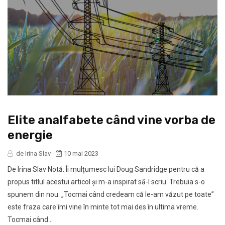
Elite analfabete când vine vorba de
energie
de Irina Slav
10 mai 2023
De Irina Slav Notă: Îi mulțumesc lui Doug Sandridge pentru că a
propus titlul acestui articol și m-a inspirat să-l scriu. Trebuia s-o
spunem din nou. „Tocmai când credeam că le-am văzut pe toate”
este fraza care îmi vine în minte tot mai des în ultima vreme.
Tocmai când...