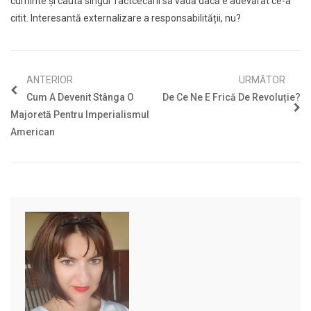
cuminte și caută singur factcecării să vadă dacă e adevărat ce-a
citit. Interesantă externalizare a responsabilității, nu?
ANTERIOR
URMĂTOR
Cum A Devenit Stânga O
De Ce Ne E Frică De Revoluție?
Majoretă Pentru Imperialismul
American