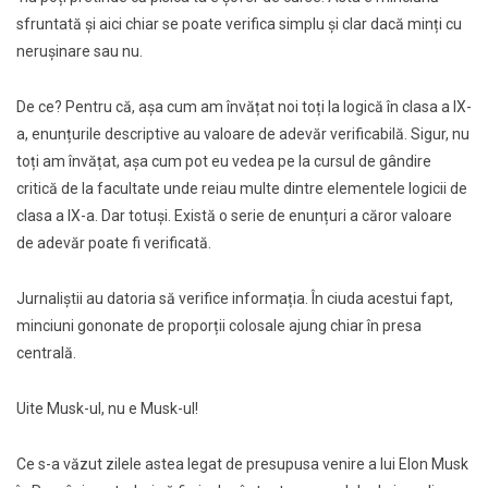
sfruntată și aici chiar se poate verifica simplu și clar dacă minți cu
nerușinare sau nu.
De ce? Pentru că, așa cum am învățat noi toți la logică în clasa a IX-
a, enunțurile descriptive au valoare de adevăr verificabilă. Sigur, nu
toți am învățat, așa cum pot eu vedea pe la cursul de gândire
critică de la facultate unde reiau multe dintre elementele logicii de
clasa a IX-a. Dar totuși. Există o serie de enunțuri a căror valoare
de adevăr poate fi verificată.
Jurnaliștii au datoria să verifice informația. În ciuda acestui fapt,
minciuni gononate de proporții colosale ajung chiar în presa
centrală.
Uite Musk-ul, nu e Musk-ul!
Ce s-a văzut zilele astea legat de presupusa venire a lui Elon Musk