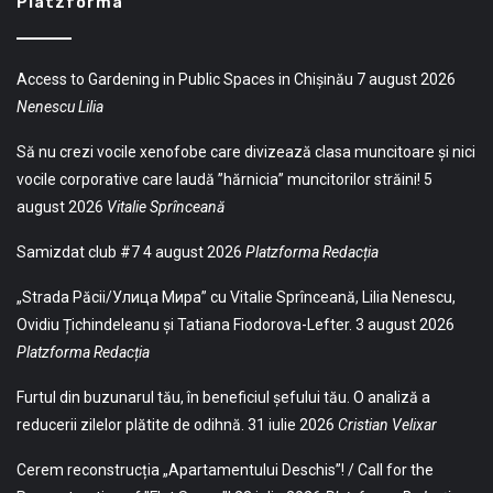
Platzforma
Access to Gardening in Public Spaces in Chișinău
7 august 2026
Nenescu Lilia
Să nu crezi vocile xenofobe care divizează clasa muncitoare și nici
vocile corporative care laudă ”hărnicia” muncitorilor străini!
5
august 2026
Vitalie Sprînceană
Samizdat club #7
4 august 2026
Platzforma Redacția
„Strada Păcii/Улица Мира” cu Vitalie Sprînceană, Lilia Nenescu,
Ovidiu Țichindeleanu și Tatiana Fiodorova-Lefter.
3 august 2026
Platzforma Redacția
Furtul din buzunarul tău, în beneficiul șefului tău. O analiză a
reducerii zilelor plătite de odihnă.
31 iulie 2026
Cristian Velixar
Cerem reconstrucția „Apartamentului Deschis”! / Call for the