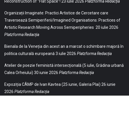
Reconstruction of ”Flat Space”!
23 iulie 2026
Platzforma Redacția
Organizații Imaginate: Practici Artistice de Cercetare care
Traversează Semiperiferii/Imagined Organisations: Practices of
Artistic Research Moving Across Semiperipheries
20 iulie 2026
Platzforma Redacția
Bienala de la Veneția din acest an a marcat o schimbare majoră în
politica culturală europeană
3 iulie 2026
Platzforma Redacția
Atelier de poezie feministă intersecțională (5 iulie, Grădina urbană
Calea Orheiului)
30 iunie 2026
Platzforma Redacția
Expoziția CÂMP de Ivan Kavtea (25 iunie, Galeria Plai)
26 iunie
2026
Platzforma Redacția
© 2021 Toate drepturile sunt rezervate Editurii Baricada (Str.