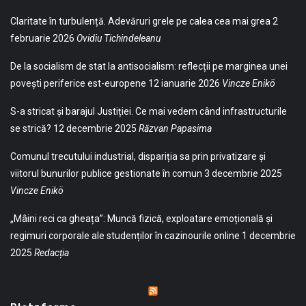
Claritate în turbulență. Adevăruri grele pe calea cea mai grea
2
februarie 2026
Ovidiu Tichindeleanu
De la socialism de stat la antisocialism: reflecții pe marginea unei
povești periferice est-europene
12 ianuarie 2026
Vincze Enikö
S-a stricat și barajul Justiției. Ce mai vedem când infrastructurile
se strică?
12 decembrie 2025
Răzvan Papasima
Comunul trecutului industrial, dispariția sa prin privatizare și
viitorul bunurilor publice gestionate în comun
3 decembrie 2025
Vincze Enikö
„Mâini reci ca gheața”: Muncă fizică, exploatare emoțională și
regimuri corporale ale studenților în cazinourile online
1 decembrie
2025
Redacția