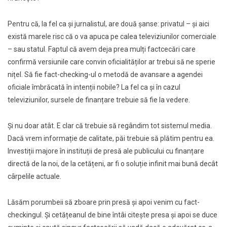
Pentru că, la fel ca și jurnalistul, are două șanse: privatul – și aici
există marele risc că o va apuca pe calea televiziunilor comerciale
– sau statul. Faptul că avem deja prea mulți factcecări care
confirmă versiunile care convin oficialităților ar trebui să ne sperie
nițel. Să fie fact-checking-ul o metodă de avansare a agendei
oficiale îmbrăcată în intenții nobile? La fel ca și în cazul
televiziunilor, sursele de finanțare trebuie să fie la vedere.
Și nu doar atât. E clar că trebuie să regândim tot sistemul media.
Dacă vrem informație de calitate, păi trebuie să plătim pentru ea.
Investiții majore în instituții de presă ale publicului cu finanțare
directă de la noi, de la cetățeni, ar fi o soluție infinit mai bună decât
cârpelile actuale.
Lăsăm porumbeii să zboare prin presă și apoi venim cu fact-
checkingul. Și cetățeanul de bine întâi citește presa și apoi se duce