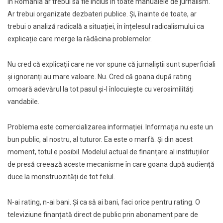
în România ar trebui să fie inclus în toate manualele de jurnalism.
Ar trebui organizate dezbateri publice. Și, înainte de toate, ar
trebui o analiză radicală a situației, în înțelesul radicalismului ca
explicație care merge la rădăcina problemelor.
Nu cred că explicații care ne vor spune că jurnaliștii sunt superficiali
și ignoranți au mare valoare. Nu. Cred că goana după rating
omoară adevărul la tot pasul și-l înlocuiește cu verosimilități
vandabile.
Problema este comercializarea informației. Informația nu este un
bun public, al nostru, al tuturor. Ea este o marfă. Și din acest
moment, totul e posibil. Modelul actual de finanțare al instituțiilor
de presă creează aceste mecanisme în care goana după audiență
duce la monstruozități de tot felul.
N-ai rating, n-ai bani. Și ca să ai bani, faci orice pentru rating. O
televiziune finanțată direct de public prin abonament pare de