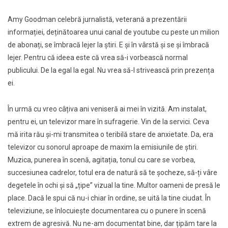
Amy Goodman celebră jurnalistă, veterană a prezentării
informației, deținătoarea unui canal de youtube cu peste un milion
de abonați, se îmbracă lejer la știri. E și în vârstă și se și îmbracă
lejer. Pentru că ideea este că vrea să-i vorbească normal
publicului. De la egal la egal. Nu vrea să-l strivească prin prezența
ei.
În urmă cu vreo câțiva ani veniseră ai mei în vizită. Am instalat,
pentru ei, un televizor mare în sufragerie. Vin de la servici. Ceva
mă irita rău și-mi transmitea o teribilă stare de anxietate. Da, era
televizor cu sonorul aproape de maxim la emisiunile de știri.
Muzica, punerea în scenă, agitația, tonul cu care se vorbea,
succesiunea cadrelor, totul era de natură să te șocheze, să-ți vâre
degetele în ochi și să „țipe” vizual la tine. Multor oameni de presă le
place. Dacă le spui că nu-i chiar în ordine, se uită la tine ciudat. În
televiziune, se înlocuiește documentarea cu o punere în scenă
extrem de agresivă. Nu ne-am documentat bine, dar țipăm tare la