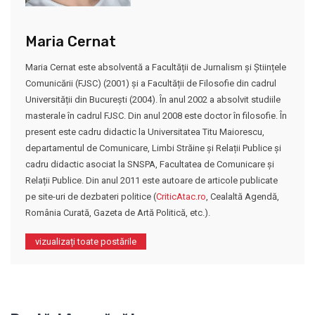
Maria Cernat
Maria Cernat este absolventă a Facultății de Jurnalism și Științele
Comunicării (FJSC) (2001) și a Facultății de Filosofie din cadrul
Universității din București (2004). În anul 2002 a absolvit studiile
masterale în cadrul FJSC. Din anul 2008 este doctor în filosofie. În
present este cadru didactic la Universitatea Titu Maiorescu,
departamentul de Comunicare, Limbi Străine și Relații Publice și
cadru didactic asociat la SNSPA, Facultatea de Comunicare și
Relații Publice. Din anul 2011 este autoare de articole publicate
pe site-uri de dezbateri politice (
CriticAtac.ro
, Cealaltă Agendă,
România Curată, Gazeta de Artă Politică, etc.).
vizualizați toate postările