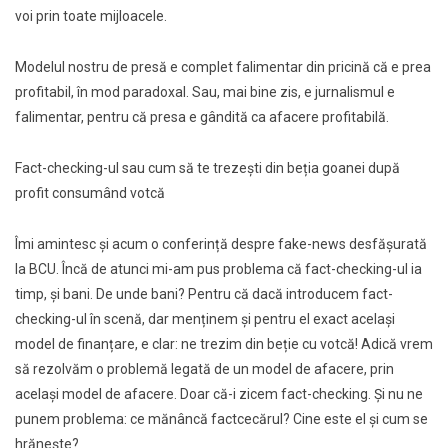
voi prin toate mijloacele.
Modelul nostru de presă e complet falimentar din pricină că e prea
profitabil, în mod paradoxal. Sau, mai bine zis, e jurnalismul e
falimentar, pentru că presa e gândită ca afacere profitabilă.
Fact-checking-ul sau cum să te trezești din beția goanei după
profit consumând votcă
Îmi amintesc și acum o conferință despre fake-news desfășurată
la BCU. Încă de atunci mi-am pus problema că fact-checking-ul ia
timp, și bani. De unde bani? Pentru că dacă introducem fact-
checking-ul în scenă, dar menținem și pentru el exact același
model de finanțare, e clar: ne trezim din beție cu votcă! Adică vrem
să rezolvăm o problemă legată de un model de afacere, prin
același model de afacere. Doar că-i zicem fact-checking. Și nu ne
punem problema: ce mănâncă factcecărul? Cine este el și cum se
hrănește?