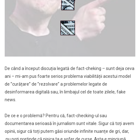
De când a început discuția legată de fact-cheking – sunt deja ceva
ani – mi-am pus foarte serios problema viabilității acestui model
de ”curățare” de ”rezolvare” a problemelor legate de
desinformarea digitală sau, în limbajul cel de toate zilele, fake
news.
De ce e o problemă? Pentru că, fact-checking-ul sau
documentarea serioasă în jurnalism sunt vitale. Sigur că toți avem
opinii, sigur că toți putem găsi oriunde infinite nuanțe de gri, dar,
nu poți pretinde că pisica ta e șofer de curse. Asta e minciună