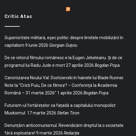
Critic Atac
Superioritate militară, eșec politic: despre limitele mobilizării în
capitalism
9 iunie 2026
Giorgian Guțoiu
De ce viitorul filmului românesc e la Eugen Jebeleanu. Și de ce
programul lui Radu Jude e mort
27 aprilie 2026
Bogdan Popa
Canonizarea Noului Val: Dostoievski în hainele lui Blade Runner.
Note la “Cristi Puiu, De ce filmez? – Conferință la Academia
Română – 31 martie 2026”
1 aprilie 2026
Bogdan Popa
Futurism-ul fortărețelor ca fațadă a capitalului monopolist:
Muskismul
17 martie 2026
Stefan Tiron
Denunțăm anticomunismul. Revendicăm dreptul la o societate
fără exploatare!
9 martie 2026
Redacția