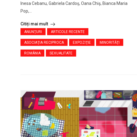
Inesa Cebanu, Gabriela Cardoș, Oana Chiș, Bianca Maria
Pop,...
Citiți mai mult
ANUNŢURI
ARTICOLE RECENTE
ASOCIAŢIA RECIPROCA
EXPOZIŢIE
MINORITĂŢI
ROMÂNIA
SEXUALITATE