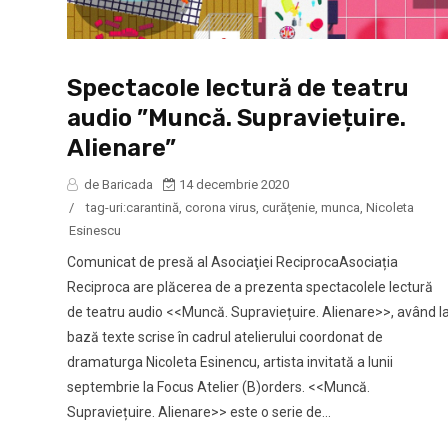
Spectacole lectură de teatru
audio ”Muncă. Supraviețuire.
Alienare”
de Baricada
14 decembrie 2020
/
tag-uri:
carantină
,
corona virus
,
curăţenie
,
munca
,
Nicoleta
Esinescu
Comunicat de presă al Asociaţiei ReciprocaAsociația
Reciproca are plăcerea de a prezenta spectacolele lectură
de teatru audio <<Muncă. Supraviețuire. Alienare>>, având l
bază texte scrise în cadrul atelierului coordonat de
dramaturga Nicoleta Esinencu, artista invitată a lunii
septembrie la Focus Atelier (B)orders. <<Muncă.
Supraviețuire. Alienare>> este o serie de...