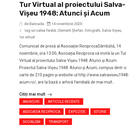
Tur Virtual al proiectului Salva-
Vișeu 1948: Atunci și Acum
de Baricada
14 noiembrie 2020
/
tag-uri:
calea ferată
,
Clement Ştefan
,
fotografii
,
Salva-Vişeu
,
tur virtual
Comunicat de presă al Asociaţiei ReciprocaSâmbătă, 14
noiembrie, ora 13:00, Asociația Reciproca vă invită la un Tur
Virtual al proiectului Salva-Vișeu 1948: Atunci și Acum.
Proiectul Salva-Vișeu 1948: Atunci și Acum, compus dintr-o
carte de 210 pagini și website-ul http://www.salvaviseu1948
acum.ro/, are la bază o arhivă familială de mai mult...
Citiți mai mult
ANUNŢURI
ARTICOLE RECENTE
ASOCIAŢIA RECIPROCA
EXPOZIŢIE
ISTORIE
SOCIALISM
TRANSPORT