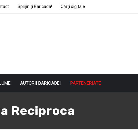
ntact
Sprijiniţi Baricada!
Cărţi digitale
LUME
AUTORII BARICADEI
PARTENERIATE
ia Reciproca