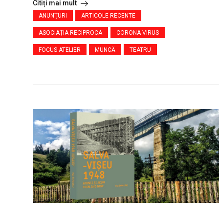
Citiți mai mult
ANUNŢURI
ARTICOLE RECENTE
ASOCIAŢIA RECIPROCA
CORONA VIRUS
FOCUS ATELIER
MUNCĂ
TEATRU