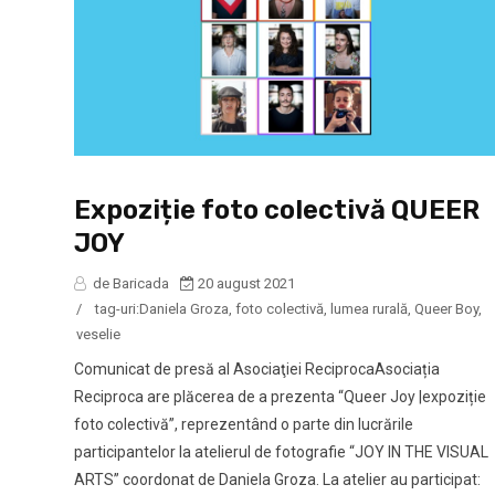
Expoziție foto colectivă QUEER
JOY
de Baricada
20 august 2021
/
tag-uri:
Daniela Groza
,
foto colectivă
,
lumea rurală
,
Queer Boy
,
veselie
Comunicat de presă al Asociaţiei ReciprocaAsociația
Reciproca are plăcerea de a prezenta “Queer Joy |expoziție
foto colectivă”, reprezentând o parte din lucrările
participantelor la atelierul de fotografie “JOY IN THE VISUAL
ARTS” coordonat de Daniela Groza. La atelier au participat: