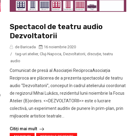
Spectacol de teatru audio
Dezvoltatorii
de Baricada
16 noiembrie 2020
/
tag-uri:
atelier
,
Cluj-Napoca
,
Dezvoltatorii
,
discuție
,
teatru
audio
Comunicat de presă al Asociaţiei ReciprocaAsociația
Reciproca are plăcerea de a prezenta spectacolul de teatru
audio “Dezvoltatorii”, conceput în cadrul atelierului coordonat
de regizorul Mihai Lukács, rezidentul lunii noiembrie la Focus
a
Atelier (B)orders. <<DEZVOLTATORII>> este o lucrare
colectivă, un experiment auditiv de punere în prim-plan, prin
mijloacele artistice teatrale...
Citiți mai mult