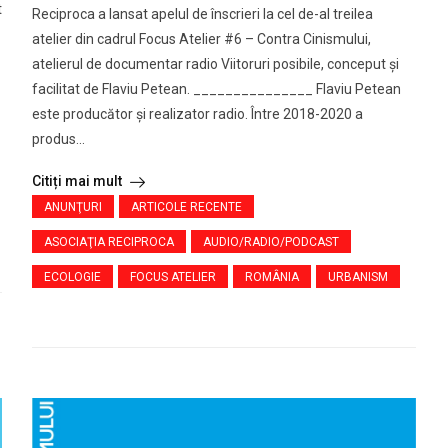
t
Reciproca a lansat apelul de înscrieri la cel de-al treilea
atelier din cadrul Focus Atelier #6 – Contra Cinismului,
atelierul de documentar radio Viitoruri posibile, conceput și
facilitat de Flaviu Petean. _______________ Flaviu Petean
este producător și realizator radio. Între 2018-2020 a
produs...
Citiți mai mult
ANUNŢURI
ARTICOLE RECENTE
ASOCIAŢIA RECIPROCA
AUDIO/RADIO/PODCAST
ECOLOGIE
FOCUS ATELIER
ROMÂNIA
URBANISM