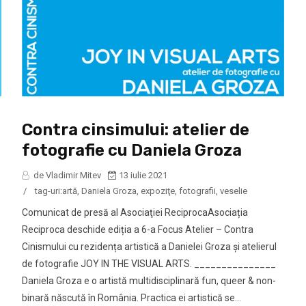
Contra cinsimului: atelier de
fotografie cu Daniela Groza
de Vladimir Mitev
13 iulie 2021
/
tag-uri:
artă
,
Daniela Groza
,
expoziţe
,
fotografii
,
veselie
Comunicat de presă al Asociaţiei ReciprocaAsociația
Reciproca deschide ediția a 6-a Focus Atelier – Contra
Cinismului cu rezidența artistică a Danielei Groza și atelierul
de fotografie JOY IN THE VISUAL ARTS. _______________
Daniela Groza e o artistă multidisciplinară fun, queer & non-
binară născută în România. Practica ei artistică se...