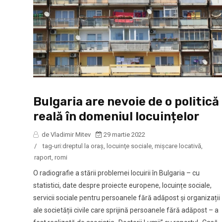
Bulgaria are nevoie de o politică
reală în domeniul locuințelor
de Vladimir Mitev
29 martie 2022
/
tag-uri:
dreptul la oraş
,
locuinţe sociale
,
mișcare locativă
,
raport
,
romi
O radiografie a stării problemei locuirii în Bulgaria – cu
statistici, date despre proiecte europene, locuințe sociale,
servicii sociale pentru persoanele fără adăpost și organizații
ale societății civile care sprijină persoanele fără adăpost – a