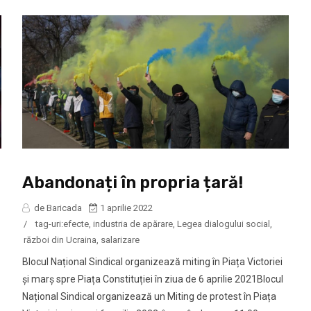
Abandonați în propria țară!
de Baricada
1 aprilie 2022
/
tag-uri:
efecte
,
industria de apărare
,
Legea dialogului social
,
război din Ucraina
,
salarizare
Blocul Național Sindical organizează miting în Piața Victoriei
și marș spre Piața Constituției în ziua de 6 aprilie 2021Blocul
Național Sindical organizează un Miting de protest în Piața