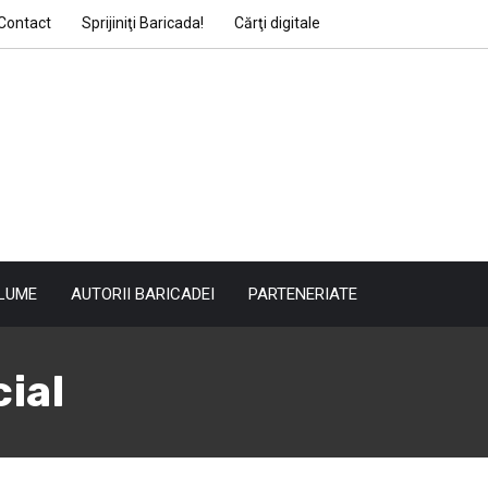
Contact
Sprijiniţi Baricada!
Cărţi digitale
LUME
AUTORII BARICADEI
PARTENERIATE
ial