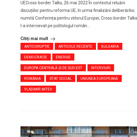
UECross-border Talks, 26 mai 2022 În contextul reluării
discuțiilor pentru reforma UE, în urma finalizării deliberărilor,
numită Conferința pentru viitorul Europei, Cross-border Talk
l-a intervievat pe politologul român...
Citiți mai mult
ANTICORUPȚIE
ARTICOLE RECENTE
BULGARIA
DEMOCRAŢIE
ENERGIE
EUROPA CENTRALĂ ŞI DE SUD-EST
INTERVIURI
ROMÂNIA
STAT SOCIAL
UNIUNEA EUROPEANĂ
VLADIMIR MITEV