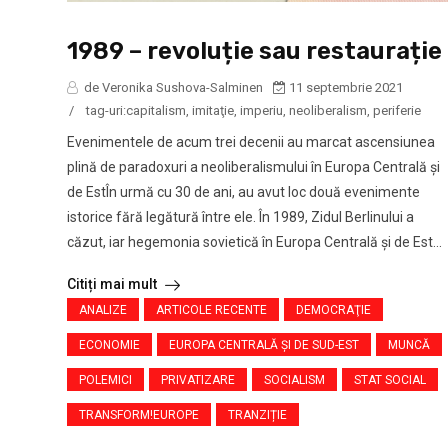
1989 – revoluție sau restaurație
de Veronika Sushova-Salminen
11 septembrie 2021
/
tag-uri:
capitalism
,
imitaţie
,
imperiu
,
neoliberalism
,
periferie
Evenimentele de acum trei decenii au marcat ascensiunea
plină de paradoxuri a neoliberalismului în Europa Centrală și
de EstÎn urmă cu 30 de ani, au avut loc două evenimente
istorice fără legătură între ele. În 1989, Zidul Berlinului a
căzut, iar hegemonia sovietică în Europa Centrală și de Est...
Citiți mai mult
ANALIZE
ARTICOLE RECENTE
DEMOCRAŢIE
ECONOMIE
EUROPA CENTRALĂ ŞI DE SUD-EST
MUNCĂ
POLEMICI
PRIVATIZARE
SOCIALISM
STAT SOCIAL
TRANSFORM!EUROPE
TRANZIȚIE