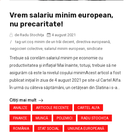
Vrem salariu minim european,
nu precaritate!
de Radu Stochiţa
4 august 2021
/
tag-uri:
coş minim de un trăi decent
,
directiva europeană
,
negocieri colective
,
salariul minim european
,
sindicate
Trebuie să corelăm salariul minim pe economie cu
productivitatea și inflația! Mai înainte, totuși, trebuie să ne
asigurăm că este la nivelul coșului minimAcest articol a fost
publicat iniţial în ziua de 4 august 2021 pe site-ul Cartel Alfa.
În urmă cu câteva săptămâni, un cetățean din Slatina i s-a...
Citiți mai mult
ANALIZE
ARTICOLE RECENTE
CARTEL ALFA
FINANŢE
MUNCĂ
POLEMICI
RADU STOCHIŢA
ROMÂNIA
STAT SOCIAL
UNIUNEA EUROPEANĂ