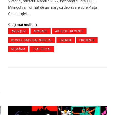
Victoriei, miercuri 6 aprilie 2022, începând cu ora 11,00.
Mitingul va fi urmat de un marș cu deplasare spre Piața
Constituției....
s
Citiți mai mult
ANUNŢURI
APĂRARE
ARTICOLE RECENTE
BLOCUL NAŢIONAL SINDICAL
ENERGIE
PROTESTE
ROMÂNIA
STAT SOCIAL