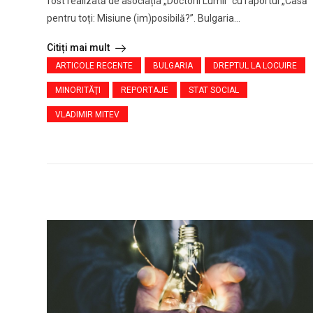
fost realizată de asociația „Doctorii Lumii” cu raportul „Casă
pentru toți: Misiune (im)posibilă?”. Bulgaria...
Citiți mai mult
ARTICOLE RECENTE
BULGARIA
DREPTUL LA LOCUIRE
MINORITĂŢI
REPORTAJE
STAT SOCIAL
VLADIMIR MITEV