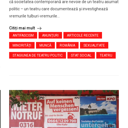
că societatea contemporană are nevoie de un teatru asumat
politic – un teatru care documentează și investighează
vremurile tulburi-vremurile...
Citiți mai mult
ANTIFASCISM
ANUNŢURI
ARTICOLE RECENTE
MINORITĂŢI
MUNCĂ
ROMÂNIA
SEXUALITATE
STAGIUNEA DE TEATRU POLITIC
STAT SOCIAL
TEATRU