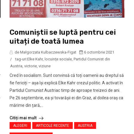
Comuniștii se luptă pentru cei
uitați de toată lumea
de Małgorzata Kulbaczewska-Figat
6 octombrie 2021
/
tag-uri:
Elke Kahr
,
locuinţe sociale
,
Partidul Comunist din
Austria
,
victorie
,
viziune
r
Cred în socialism. Sunt convinsă că toți oamenii au dreptul să
,
fie fericiți – așa își explică Elke Kahr crezul politic. A activat în
Partidul Comunist Austriac timp de aproape treizeci de ani.
-
Pe 26 septembrie, ea și tovarășii ei din Graz, al doilea oraș ca
mărime din țară,...
Citiți mai mult
ALEGERI
ARTICOLE RECENTE
AUSTRIA