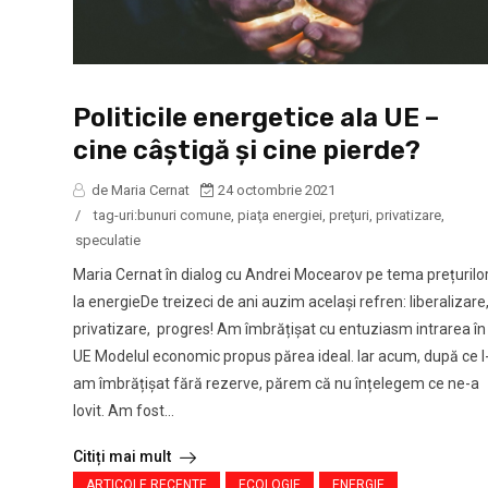
Politicile energetice ala UE –
cine câștigă și cine pierde?
de Maria Cernat
24 octombrie 2021
/
tag-uri:
bunuri comune
,
piaţa energiei
,
preţuri
,
privatizare
,
speculatie
Maria Cernat în dialog cu Andrei Mocearov pe tema prețurilo
la energieDe treizeci de ani auzim același refren: liberalizare
privatizare, progres! Am îmbrățișat cu entuziasm intrarea în
UE Modelul economic propus părea ideal. Iar acum, după ce l
am îmbrățișat fără rezerve, părem că nu înțelegem ce ne-a
lovit. Am fost...
Citiți mai mult
ARTICOLE RECENTE
ECOLOGIE
ENERGIE