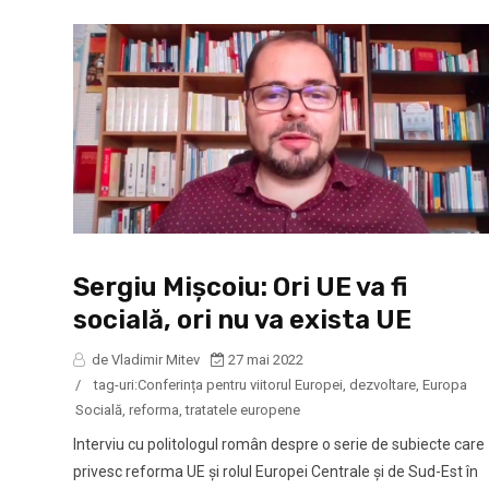
Sergiu Mișcoiu: Ori UE va fi
socială, ori nu va exista UE
de Vladimir Mitev
27 mai 2022
/
tag-uri:
Conferința pentru viitorul Europei
,
dezvoltare
,
Europa
Socială
,
reforma
,
tratatele europene
Interviu cu politologul român despre o serie de subiecte care
privesc reforma UE și rolul Europei Centrale și de Sud-Est în