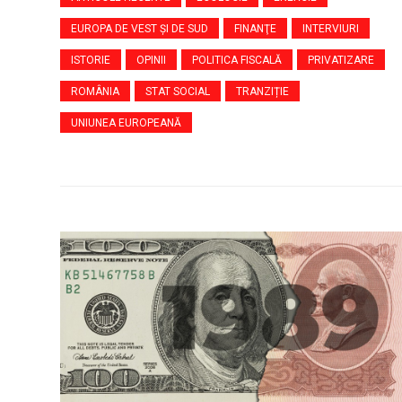
EUROPA DE VEST ŞI DE SUD
FINANŢE
INTERVIURI
ISTORIE
OPINII
POLITICA FISCALĂ
PRIVATIZARE
ROMÂNIA
STAT SOCIAL
TRANZIȚIE
UNIUNEA EUROPEANĂ