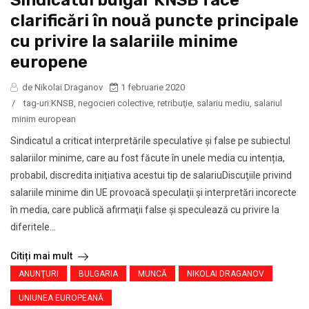
Sindicatul bulgar KNSB face
clarificări în nouă puncte principale
cu privire la salariile minime
europene
de Nikolai Draganov
1 februarie 2020
/
tag-uri:
KNSB
,
negocieri colective
,
retribuţie
,
salariu mediu
,
salariul
minim european
Sindicatul a criticat interpretările speculative şi false pe subiectul
salariilor minime, care au fost făcute în unele media cu intenția,
probabil, discredita iniţiativa acestui tip de salariuDiscuţiile privind
salariile minime din UE provoacă speculaţii şi interpretări incorecte
în media, care publică afirmaţii false şi speculează cu privire la
diferitele...
Citiți mai mult
ANUNŢURI
BULGARIA
MUNCĂ
NIKOLAI DRAGANOV
UNIUNEA EUROPEANĂ