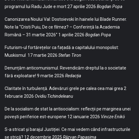
programul lui Radu Jude e mort
27 aprilie 2026
Bogdan Popa
Canonizarea Noului Val: Dostoievski în hainele lui Blade Runner.
Note la “Cristi Puiu, De ce filmez? – Conferință la Academia
Română – 31 martie 2026”
1 aprilie 2026
Bogdan Popa
Futurism-ul fortărețelor ca fațadă a capitalului monopolist:
Muskismul
17 martie 2026
Stefan Tiron
Denunțăm anticomunismul. Revendicăm dreptul la o societate
fără exploatare!
9 martie 2026
Redacția
Claritate în turbulență. Adevăruri grele pe calea cea mai grea
2
februarie 2026
Ovidiu Tichindeleanu
De la socialism de stat la antisocialism: reflecții pe marginea unei
povești periferice est-europene
12 ianuarie 2026
Vincze Enikö
S-a stricat și barajul Justiției. Ce mai vedem când infrastructurile
se strică?
12 decembrie 2025
Răzvan Papasima