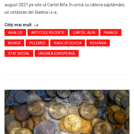
august 2021 pe site-ul Cartel Alfa. În urmă cu câteva săptămâni,
un cetățean din Slatina i s-a...
Citiți mai mult
ANALIZE
ARTICOLE RECENTE
CARTEL ALFA
FINANŢE
MUNCĂ
POLEMICI
RADU STOCHIŢA
ROMÂNIA
STAT SOCIAL
UNIUNEA EUROPEANĂ