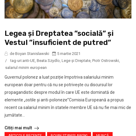
Legea şi Dreptatea ”socială” și
Vestul ”insuficient de putred”
de Boyan Stanislawski
5 martie 2021
/
tag-uri:
anti-UE
,
Beata Szydlo
,
Lege şi Dreptate
,
Piotr Ostrowski
,
salariul minim european
Guvernul polonez a luat poziție împotriva salariului minim
european doar pentru că nu se potrivește cu discursul lor
propagandistic despre modul în care UE este dominată de
elemente „ostile și anti-poloneze”Comisia Europeană a propus
recent ca salariul minim în statele membre UE să nu fie mai mic de
jumătate...
Citiți mai mult
ARTICOLE RECENTE
BOIAN STANISLAWSKI
MUNCĂ