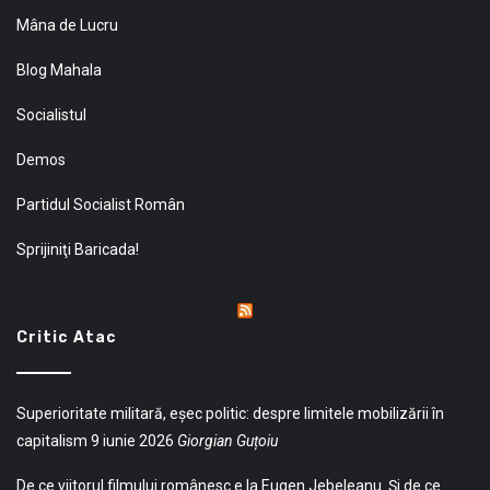
Mâna de Lucru
Blog Mahala
Socialistul
Demos
Partidul Socialist Român
Sprijiniţi Baricada!
Critic Atac
Superioritate militară, eșec politic: despre limitele mobilizării în
capitalism
9 iunie 2026
Giorgian Guțoiu
De ce viitorul filmului românesc e la Eugen Jebeleanu. Și de ce