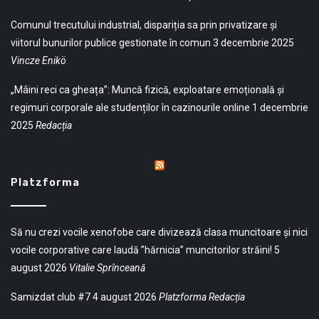
Comunul trecutului industrial, dispariția sa prin privatizare și
viitorul bunurilor publice gestionate în comun
3 decembrie 2025
Vincze Enikö
„Mâini reci ca gheața”: Muncă fizică, exploatare emoțională și
regimuri corporale ale studenților în cazinourile online
1 decembrie
2025
Redacția
Platzforma
Să nu crezi vocile xenofobe care divizează clasa muncitoare și nici
vocile corporative care laudă ”hărnicia” muncitorilor străini!
5
august 2026
Vitalie Sprînceană
Samizdat club #7
4 august 2026
Platzforma Redacția