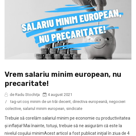
Vrem salariu minim european, nu
precaritate!
de Radu Stochiţa
4 august 2021
/
tag-uri:
coş minim de un trăi decent
,
directiva europeană
,
negocieri
colective
,
salariul minim european
,
sindicate
Trebuie să corelăm salariul minim pe economie cu productivitatea
și inflația! Mai înainte, totuși, trebuie să ne asigurăm că este la
nivelul coșului minimAcest articol a fost publicat iniţial în ziua de 4