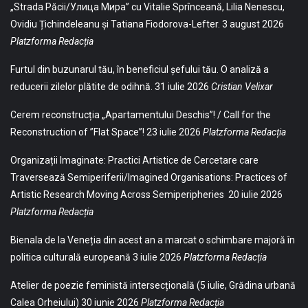
„Strada Păcii/Улица Мира” cu Vitalie Sprînceană, Lilia Nenescu,
Ovidiu Țichindeleanu și Tatiana Fiodorova-Lefter.
3 august 2026
Platzforma Redacția
Furtul din buzunarul tău, în beneficiul șefului tău. O analiză a
reducerii zilelor plătite de odihnă.
31 iulie 2026
Cristian Velixar
Cerem reconstrucția „Apartamentului Deschis”! / Call for the
Reconstruction of ”Flat Space”!
23 iulie 2026
Platzforma Redacția
Organizații Imaginate: Practici Artistice de Cercetare care
Traversează Semiperiferii/Imagined Organisations: Practices of
Artistic Research Moving Across Semiperipheries
20 iulie 2026
Platzforma Redacția
Bienala de la Veneția din acest an a marcat o schimbare majoră în
politica culturală europeană
3 iulie 2026
Platzforma Redacția
Atelier de poezie feministă intersecțională (5 iulie, Grădina urbană
Calea Orheiului)
30 iunie 2026
Platzforma Redacția