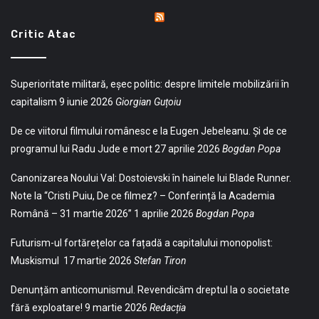
Critic Atac
Superioritate militară, eșec politic: despre limitele mobilizării în
capitalism
9 iunie 2026
Giorgian Guțoiu
De ce viitorul filmului românesc e la Eugen Jebeleanu. Și de ce
programul lui Radu Jude e mort
27 aprilie 2026
Bogdan Popa
Canonizarea Noului Val: Dostoievski în hainele lui Blade Runner.
Note la “Cristi Puiu, De ce filmez? – Conferință la Academia
Română – 31 martie 2026”
1 aprilie 2026
Bogdan Popa
Futurism-ul fortărețelor ca fațadă a capitalului monopolist:
Muskismul
17 martie 2026
Stefan Tiron
Denunțăm anticomunismul. Revendicăm dreptul la o societate
fără exploatare!
9 martie 2026
Redacția