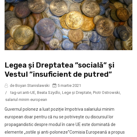
Legea şi Dreptatea ”socială” și
Vestul ”insuficient de putred”
de Boyan Stanislawski
5 martie 2021
/
tag-uri:
anti-UE
,
Beata Szydlo
,
Lege şi Dreptate
,
Piotr Ostrowski
,
salariul minim european
Guvernul polonez a luat poziție împotriva salariului minim
european doar pentru că nu se potrivește cu discursul lor
propagandistic despre modul în care UE este dominată de
elemente „ostile și anti-poloneze”Comisia Europeană a propus