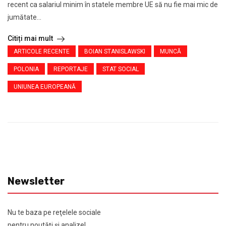
recent ca salariul minim în statele membre UE să nu fie mai mic de
jumătate...
Citiți mai mult
ARTICOLE RECENTE
BOIAN STANISLAWSKI
MUNCĂ
POLONIA
REPORTAJE
STAT SOCIAL
UNIUNEA EUROPEANĂ
Newsletter
Nu te baza pe reţelele sociale
pentru noutăţi şi analize!