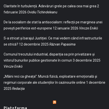
Claritate în turbulență. Adevăruri grele pe calea cea mai grea
2
februarie 2026
Ovidiu Tichindeleanu
De la socialism de stat la antisocialism: reflecții pe marginea unei
povești periferice est-europene
12 ianuarie 2026
Vincze Enikö
S-a stricat și barajul Justiției. Ce mai vedem când infrastructurile
se strică?
12 decembrie 2025
Răzvan Papasima
Comunul trecutului industrial, dispariția sa prin privatizare și
viitorul bunurilor publice gestionate în comun
3 decembrie 2025
Vincze Enikö
„Mâini reci ca gheața”: Muncă fizică, exploatare emoțională și
regimuri corporale ale studenților în cazinourile online
1 decembrie
2025
Redacția
Platzforma