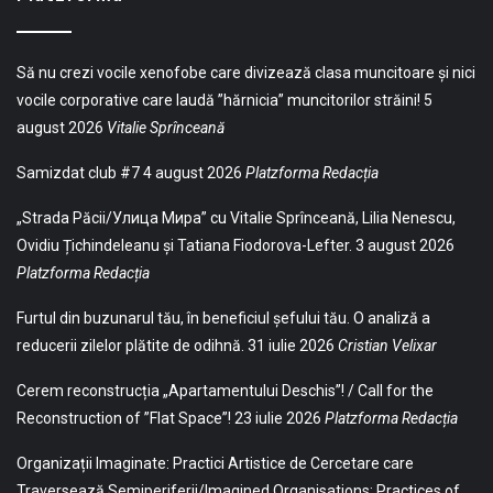
Să nu crezi vocile xenofobe care divizează clasa muncitoare și nici
vocile corporative care laudă ”hărnicia” muncitorilor străini!
5
august 2026
Vitalie Sprînceană
Samizdat club #7
4 august 2026
Platzforma Redacția
„Strada Păcii/Улица Мира” cu Vitalie Sprînceană, Lilia Nenescu,
Ovidiu Țichindeleanu și Tatiana Fiodorova-Lefter.
3 august 2026
Platzforma Redacția
Furtul din buzunarul tău, în beneficiul șefului tău. O analiză a
reducerii zilelor plătite de odihnă.
31 iulie 2026
Cristian Velixar
Cerem reconstrucția „Apartamentului Deschis”! / Call for the
Reconstruction of ”Flat Space”!
23 iulie 2026
Platzforma Redacția
Organizații Imaginate: Practici Artistice de Cercetare care
Traversează Semiperiferii/Imagined Organisations: Practices of