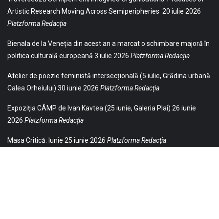
Artistic Research Moving Across Semiperipheries
20 iulie 2026
Platzforma Redacția
Bienala de la Veneția din acest an a marcat o schimbare majoră în
politica culturală europeană
3 iulie 2026
Platzforma Redacția
Atelier de poezie feministă intersecțională (5 iulie, Grădina urbană
Calea Orheiului)
30 iunie 2026
Platzforma Redacția
Expoziția CÂMP de Ivan Kavtea (25 iunie, Galeria Plai)
26 iunie
2026
Platzforma Redacția
Masa Critică: Iunie
25 iunie 2026
Platzforma Redacția
© 2021 Toate drepturile sunt rezervate Editurii Baricada (Str.
William Gladston nr. 30, 1000, Sofia, Bulgaria). Utilizarea