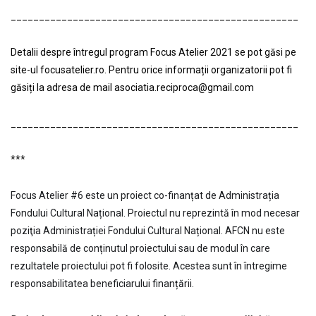
___________________________________________________
Detalii despre întregul program Focus Atelier 2021 se pot găsi pe
site-ul focusatelier.ro. Pentru orice informații organizatorii pot fi
găsiți la adresa de mail
asociatia.reciproca@gmail.com
___________________________________________________
***
Focus Atelier #6 este un proiect co-finanțat de Administrația
Fondului Cultural Național. Proiectul nu reprezintă în mod necesar
poziţia Administrației Fondului Cultural Național. AFCN nu este
responsabilă de conținutul proiectului sau de modul în care
rezultatele proiectului pot fi folosite. Acestea sunt în întregime
responsabilitatea beneficiarului finanțării.