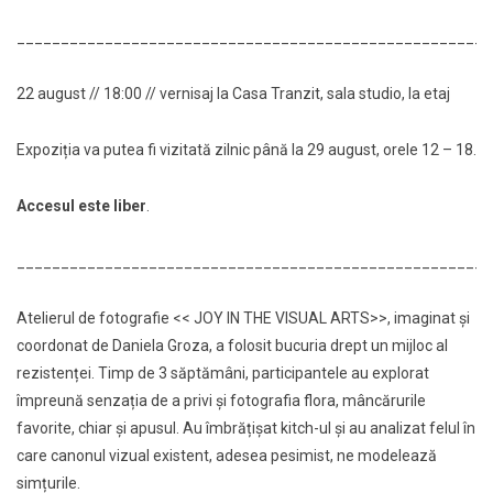
_____________________________________________________
22 august // 18:00 // vernisaj la Casa Tranzit, sala studio, la etaj
Expoziția va putea fi vizitată zilnic până la 29 august, orele 12 – 18.
Accesul este liber
.
_____________________________________________________
Atelierul de fotografie << JOY IN THE VISUAL ARTS>>, imaginat și
coordonat de Daniela Groza, a folosit bucuria drept un mijloc al
rezistenței. Timp de 3 săptămâni, participantele au explorat
împreună senzația de a privi și fotografia flora, mâncărurile
favorite, chiar și apusul. Au îmbrățișat kitch-ul și au analizat felul în
care canonul vizual existent, adesea pesimist, ne modelează
simțurile.