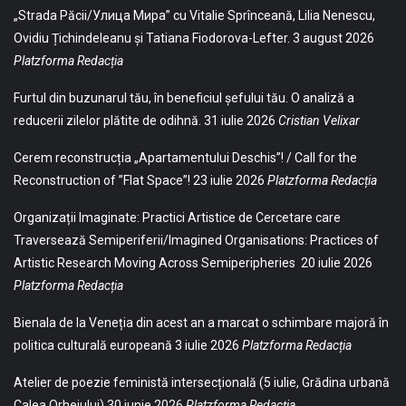
„Strada Păcii/Улица Мира” cu Vitalie Sprînceană, Lilia Nenescu,
Ovidiu Țichindeleanu și Tatiana Fiodorova-Lefter.
3 august 2026
Platzforma Redacția
Furtul din buzunarul tău, în beneficiul șefului tău. O analiză a
reducerii zilelor plătite de odihnă.
31 iulie 2026
Cristian Velixar
Cerem reconstrucția „Apartamentului Deschis”! / Call for the
Reconstruction of ”Flat Space”!
23 iulie 2026
Platzforma Redacția
Organizații Imaginate: Practici Artistice de Cercetare care
Traversează Semiperiferii/Imagined Organisations: Practices of
Artistic Research Moving Across Semiperipheries
20 iulie 2026
Platzforma Redacția
Bienala de la Veneția din acest an a marcat o schimbare majoră în
politica culturală europeană
3 iulie 2026
Platzforma Redacția
Atelier de poezie feministă intersecțională (5 iulie, Grădina urbană
Calea Orheiului)
30 iunie 2026
Platzforma Redacția