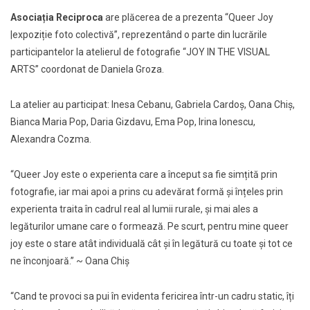
Asociația Reciproca
are plăcerea de a prezenta “Queer Joy
|expoziție foto colectivă”, reprezentând o parte din lucrările
participantelor la atelierul de fotografie “JOY IN THE VISUAL
ARTS” coordonat de Daniela Groza.
La atelier au participat: Inesa Cebanu, Gabriela Cardoș, Oana Chiș,
Bianca Maria Pop, Daria Gizdavu, Ema Pop, Irina Ionescu,
Alexandra Cozma.
“Queer Joy este o experienta care a început sa fie simțită prin
fotografie, iar mai apoi a prins cu adevărat formă și înțeles prin
experienta traita în cadrul real al lumii rurale, și mai ales a
legăturilor umane care o formează. Pe scurt, pentru mine queer
joy este o stare atât individuală cât și în legătură cu toate și tot ce
ne înconjoară.” ~ Oana Chiș
“Cand te provoci sa pui în evidenta fericirea într-un cadru static, îți