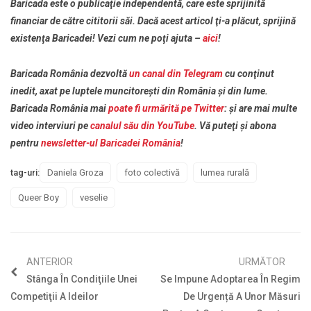
Baricada este o publicaţie independentă, care este sprijinită
financiar de către cititorii săi. Dacă acest articol ţi-a plăcut, sprijină
existenţa Baricadei! Vezi cum ne poţi ajuta –
aici
!
Baricada România dezvoltă
un canal din Telegram
cu conţinut
inedit, axat pe luptele muncitoreşti din România şi din lume.
Baricada România mai
poate fi urmărită pe Twitter
: şi are mai multe
video interviuri pe
canalul său din YouTube
. Vă puteţi şi abona
pentru
newsletter-ul Baricadei România
!
tag-uri:
Daniela Groza
foto colectivă
lumea rurală
Queer Boy
veselie
ANTERIOR
URMĂTOR
Stânga În Condiţiile Unei
Se Impune Adoptarea În Regim
Competiţii A Ideilor
De Urgență A Unor Măsuri