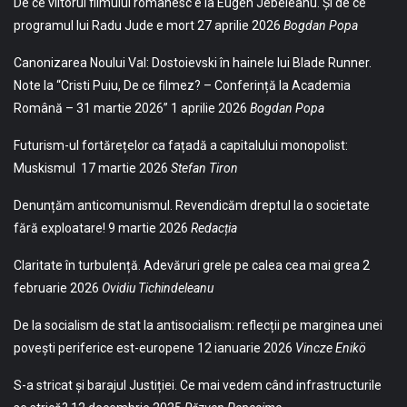
De ce viitorul filmului românesc e la Eugen Jebeleanu. Și de ce
programul lui Radu Jude e mort
27 aprilie 2026
Bogdan Popa
Canonizarea Noului Val: Dostoievski în hainele lui Blade Runner.
Note la “Cristi Puiu, De ce filmez? – Conferință la Academia
Română – 31 martie 2026”
1 aprilie 2026
Bogdan Popa
Futurism-ul fortărețelor ca fațadă a capitalului monopolist:
Muskismul
17 martie 2026
Stefan Tiron
Denunțăm anticomunismul. Revendicăm dreptul la o societate
fără exploatare!
9 martie 2026
Redacția
Claritate în turbulență. Adevăruri grele pe calea cea mai grea
2
februarie 2026
Ovidiu Tichindeleanu
De la socialism de stat la antisocialism: reflecții pe marginea unei
povești periferice est-europene
12 ianuarie 2026
Vincze Enikö
S-a stricat și barajul Justiției. Ce mai vedem când infrastructurile