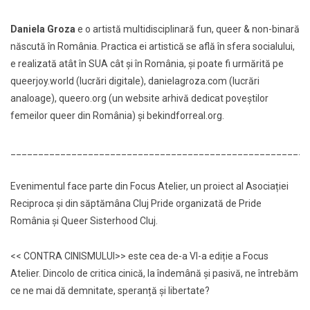
Daniela Groza
e o artistă multidisciplinară fun, queer & non-binară
născută în România. Practica ei artistică se află în sfera socialului,
e realizată atât în SUA cât și în România, și poate fi urmărită pe
queerjoy.world (lucrări digitale), danielagroza.com (lucrări
analoage), queero.org (un website arhivă dedicat poveștilor
femeilor queer din România) și bekindforreal.org.
_____________________________________________________
Evenimentul face parte din Focus Atelier, un proiect al Asociației
Reciproca și din săptămâna Cluj Pride organizată de Pride
România și Queer Sisterhood Cluj.
<< CONTRA CINISMULUI>> este cea de-a VI-a ediție a Focus
Atelier. Dincolo de critica cinică, la îndemână și pasivă, ne întrebăm
ce ne mai dă demnitate, speranță și libertate?