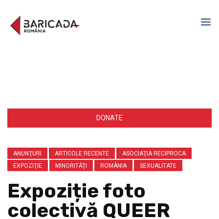
DONATE
ANUNŢURI
ARTICOLE RECENTE
ASOCIAŢIA RECIPROCA
EXPOZIŢIE
MINORITĂŢI
ROMÂNIA
SEXUALITATE
Expoziție foto
colectivă QUEER