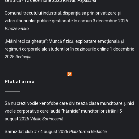
se strică?
12 decembrie 2025
Răzvan Papasima
Comunul trecutului industrial, dispariția sa prin privatizare și
viitorul bunurilor publice gestionate în comun
3 decembrie 2025
Vincze Enikö
„Mâini reci ca gheața”: Muncă fizică, exploatare emoțională și
regimuri corporale ale studenților în cazinourile online
1 decembrie
2025
Redacția
Platzforma
Să nu crezi vocile xenofobe care divizează clasa muncitoare și nici
vocile corporative care laudă ”hărnicia” muncitorilor străini!
5
august 2026
Vitalie Sprînceană
Samizdat club #7
4 august 2026
Platzforma Redacția