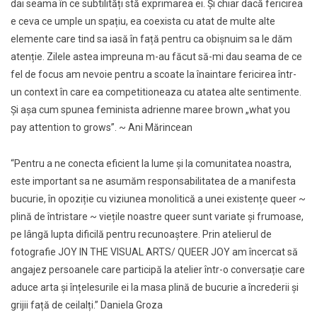
dai seama în ce subtilități stă exprimarea ei. Și chiar dacă fericirea
e ceva ce umple un spațiu, ea coexista cu atat de multe alte
elemente care tind sa iasă în față pentru ca obișnuim sa le dăm
atenție. Zilele astea impreuna m-au făcut să-mi dau seama de ce
fel de focus am nevoie pentru a scoate la înaintare fericirea într-
un context în care ea competitioneaza cu atatea alte sentimente.
Și așa cum spunea feminista adrienne maree brown „what you
pay attention to grows”. ~ Ani Mărincean
“Pentru a ne conecta eficient la lume și la comunitatea noastra,
este important sa ne asumăm responsabilitatea de a manifesta
bucurie, în opoziție cu viziunea monolitică a unei existențe queer ~
plină de întristare ~ viețile noastre queer sunt variate și frumoase,
pe lângă lupta dificilă pentru recunoaștere. Prin atelierul de
fotografie JOY IN THE VISUAL ARTS/ QUEER JOY am încercat să
angajez persoanele care participă la atelier într-o conversație care
aduce arta și înțelesurile ei la masa plină de bucurie a încrederii și
grijii față de ceilalți.” Daniela Groza