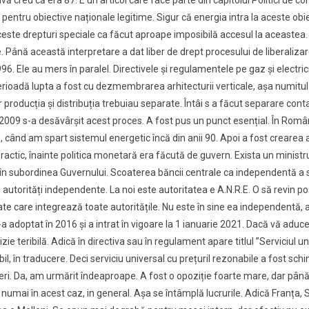
vă cred că era 87. E un articol care face parte din capitolul Politici de 
i pentru obiective naționale legitime. Sigur că energia intra la aceste ob
aceste drepturi speciale ca făcut aproape imposibilă accesul la aceastea.
 Până această interpretare a dat liber de drept procesului de liberalizar
. Ele au mers în paralel. Directivele și regulamentele pe gaz și electricita
 perioadă lupta a fost cu dezmembrarea arhitecturii verticale, așa numi
producția și distribuția trebuiau separate. Întâi s a făcut separare conta
n 2009 s-a desăvârșit acest proces. A fost pus un punct esențial. În Rom
 când am spart sistemul energetic încă din anii 90. Apoi a fost crearea 
actic, înainte politica monetară era făcută de guvern. Exista un ministru
în subordinea Guvernului. Scoaterea băncii centrale ca independentă a s
utorități independente. La noi este autoritatea e A.N.R.E. O să revin poa
 care integrează toate autoritățile. Nu este în sine ea independentă, auto
a adoptat în 2016 și a intrat în vigoare la 1 ianuarie 2021. Dacă vă aduc
rizie teribilă. Adică în directiva sau în regulament apare titlul ”Serviciul
, în traducere. Deci serviciu universal cu prețuril rezonabile a fost schim
eri. Da, am urmărit îndeaproape. A fost o opoziție foarte mare, dar până 
 numai în acest caz, in general. Așa se întâmplă lucrurile. Adică Franța, S