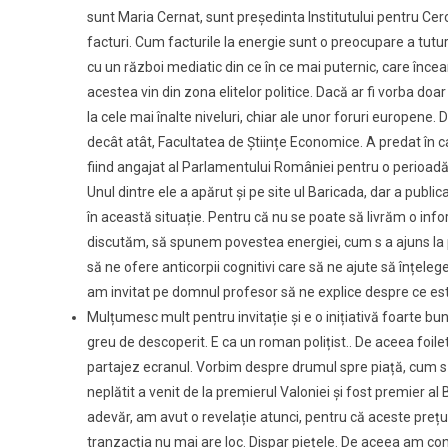
sunt Maria Cernat, sunt președinta Institutului pentru Cerce
facturi. Cum facturile la energie sunt o preocupare a tutur
cu un război mediatic din ce în ce mai puternic, care încea
acestea vin din zona elitelor politice. Dacă ar fi vorba do
la cele mai înalte niveluri, chiar ale unor foruri europen
decât atât, Facultatea de Științe Economice. A predat în c
fiind angajat al Parlamentului României pentru o perioadă
Unul dintre ele a apărut și pe site ul Baricada, dar a publ
în această situație. Pentru că nu se poate să livrăm o info
discutăm, să spunem povestea energiei, cum s a ajuns la 
să ne ofere anticorpii cognitivi care să ne ajute să înțel
am invitat pe domnul profesor să ne explice despre ce est
Mulțumesc mult pentru invitație și e o inițiativă foarte bun
greu de descoperit. E ca un roman polițist.. De aceea foile
partajez ecranul. Vorbim despre drumul spre piață, cum s-a
neplătit a venit de la premierul Valoniei și fost premier al 
adevăr, am avut o revelație atunci, pentru că aceste prețuri
tranzacția nu mai are loc. Dispar piețele. De aceea am con