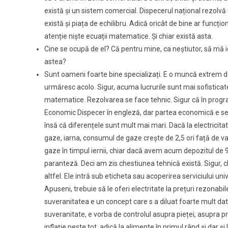
există și un sistem comercial. Dispecerul național rezolvă
există și piața de echilibru. Adică oricât de bine ar funcț
atenție niște ecuații matematice. Și chiar există asta.
Cine se ocupă de el? Că pentru mine, ca neștiutor, să mă i
astea?
Sunt oameni foarte bine specializați. E o muncă extrem de 
urmăresc acolo. Sigur, acuma lucrurile sunt mai sofisticate
matematice. Rezolvarea se face tehnic. Sigur că în prog
Economic Dispecer în engleză, dar partea economică e secu
însă că diferențele sunt mult mai mari. Dacă la electricit
gaze, iarna, consumul de gaze crește de 2,5 ori față de va
gaze în timpul iernii, chiar dacă avem acum depozitul de 90
paranteză. Deci am zis chestiunea tehnică există. Sigur, che
altfel. Ele intră sub eticheta sau acoperirea serviciului un
Apuseni, trebuie să le oferi electritate la prețuri rezonabi
suveranitatea e un concept care s a diluat foarte mult dat
suveranitate, e vorba de controlul asupra pieței, asupra pr
inflație peste tot, adică la alimente în primul rând și dar 