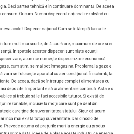
ergia. Deci partea tehnică e în continuare dominantă. De aceea
ie și consum. Oricum. Numai dispecerul național rezolvând cu
 cineva acolo? Dispecer național Cum se întâmplă lucrurile
în ture mult mai scurte, de 4 sau 6 ore, maximum de ore si ei
sență, în spatele acestor dispeceri sunt niște ecuații
dispecerizare, acum se numește dispecerizare economică.
La gaze, cum știm, se mai pot înmagazina. Problema la gaze e
 vara se folosește aparatul cu aer condiționat. În schimb, la
ficiente. De aceea, dacă se întrerupe complet alimentarea cu
 faci depozite. Important e să ai alimentare continuă. Asta e o
lice și trebuie să le faci accesibile tuturor. Și există de
uri rezonabile, inclusiv la moții care sunt pe deal din
strategic care ține de suveranitatea statului. Sigur că acum
ar încă mai există totuși suveranitate. Dar dincolo de
rile. Prevede acuma că prețurile mari la energie au produs
pentru prima dată, ideea de a plasa aceste industrii ca energia,