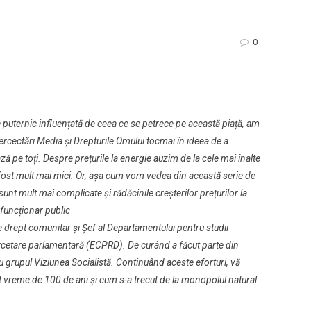
0
e puternic influențată de ceea ce se petrece pe această piață, am
rcectări Media și Drepturile Omului tocmai în ideea de a
ză pe toți. Despre prețurile la energie auzim de la cele mai înalte
fi fost mult mai mici. Or, așa cum vom vedea din această serie de
unt mult mai complicate și rădăcinile creșterilor prețurilor la
 funcționar public
e drept comunitar și Șef al Departamentului pentru studii
rcetare parlamentară (ECPRD). De curând a făcut parte din
u grupul Viziunea Socialistă. Continuând aceste eforturi, vă
t vreme de 100 de ani și cum s-a trecut de la monopolul natural