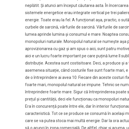
neplătit. Și atunci am început căutarea asta. În încercare
sistemele energetice erau integrate vertical pe trei paliere: 
energie. Toate erau la fel. A funcționat așa, practic, o sută
curbele de sarcină, vârfurile de sarcină. Vârfurile de sa
lumea aprinde lumina și consumul e mare. Noaptea consu
monopoluri naturale. Monopolul natural se numește așa pen
aprovizionarea cu gaz și am spus o aici, sunt patru motive,
aici e un lucru foarte important pe care puțină lume îl subl
distribuție. Acestea sunt costisitoare. Deci, a produce și 
asemenea situație, când costurile fixe sunt foarte mari, e b
de o întreprindere ai avea 10. Fiecare din aceste costuri fix
foarte mari, monopolul natural se impune. Tehnic se num
întreprindere foarte mare. Sigur că întreprinderea poate s
prețul și cantității, deci ele funcționau ca monopoluri na
Era în concurență poate între ele, dar în interior funcționau
caracteristică. Tot ce se produce se consumă în același mo
care se va putea stoca mai multă energie. Dar la ora actual
să o arunci în zona comercială. De altfel, chiar și acuma, u