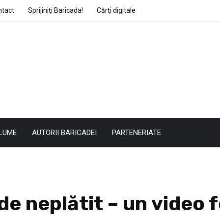
ntact
Sprijiniţi Baricada!
Cărţi digitale
LUME
AUTORII BARICADEI
PARTENERIATE
 de neplătit – un video 