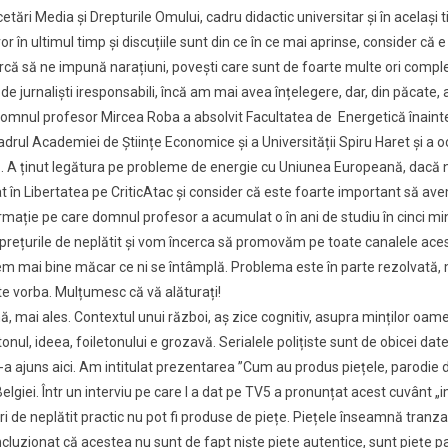
tări Media și Drepturile Omului, cadru didactic universitar și în același t
or în ultimul timp și discuțiile sunt din ce în ce mai aprinse, consider c
rcă să ne impună narațiuni, povești care sunt de foarte multe ori complet p
ar de jurnaliști iresponsabili, încă am mai avea înțelegere, dar, din păcat
e. Domnul profesor Mircea Roba a absolvit Facultatea de Energetică înain
adrul Academiei de Științe Economice și a Universității Spiru Haret și a 
. A ținut legătura pe probleme de energie cu Uniunea Europeană, dacă nu
icat în Libertatea pe CriticAtac și consider că este foarte important să 
rmație pe care domnul profesor a acumulat o în ani de studiu în cinci min
prețurile de neplătit și vom încerca să promovăm pe toate canalele ace
egem mai bine măcar ce ni se întâmplă. Problema este în parte rezolvată, 
e vorba. Mulțumesc că vă alăturați!
ă, mai ales. Contextul unui război, aș zice cognitiv, asupra minților oamen
tonul, ideea, foiletonului e grozavă. Serialele polițiste sunt de obicei 
 ajuns aici. Am intitulat prezentarea ”Cum au produs piețele, parodie de
Belgiei. Într un interviu pe care l a dat pe TV5 a pronunțat acest cuvânt „i
 de neplătit practic nu pot fi produse de piețe. Piețele înseamnă tranzacți
cluzionat că acestea nu sunt de fapt niște piețe autentice, sunt piețe pa