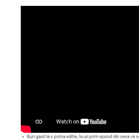
Bun gasit la o prima editie, la un prim episod din ceea ce 