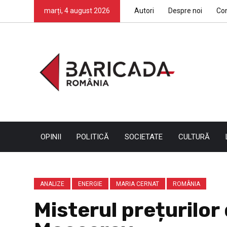
marți, 4 august 2026
Autori
Despre noi
Co
OPINII
POLITICĂ
SOCIETATE
CULTURĂ
ANALIZE
ENERGIE
MARIA CERNAT
ROMÂNIA
Misterul prețurilor