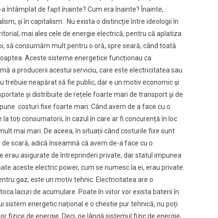
-a întâmplat de fapt înainte? Cum era înainte? Înainte,
ism, și în capitalism. Nu exista o distincție între ideologii în
ritorial, mai ales cele de energie electrică, pentru că aplatiza
noi, să consumăm mult pentru o oră, spre seară, când toată
oaptea. Aceste sisteme energetice funcționau ca
 a producerii acestui serviciu, care este electricitatea sau
Nu trebuie neapărat să fie public, dar e un motiv economic și
sportate și distribuite de rețele foarte mari de transport și de
esupune costuri fixe foarte mari. Când avem de a face cu o
la toți consumatorii, în cazul în care ar fi concurență în loc
mult mai mari. De aceea, în situații când costurile fixe sunt
e de scară, adică înseamnă că avem de-a face cu o
e erau asigurate de întreprinderi private, dar statul impunea
oate aceste electric power, cum se numesc la ei, erau private.
pentru gaz, este un motiv tehnic. Electricitatea are o
ca lacuri de acumulare. Poate în viitor vor exista baterii în
i sistem energetic național e o chestie pur tehnică, nu poți
or fizice de energie. Deci, pe lângă sistemul fizic de energie,