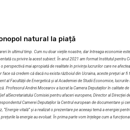
onopol natural la piață
reri în ultimul timp. Cum nu doar viețile noastre, dar întreaga economie est
ată cu privire la acest subiect. În anul 2021 am format Institutul pentru Ce
 o perspectivă mai apropiată de realitate în privința lucrurilor care ne afectea
e-ar face să credem că dacă nu exista războiul din Ucraina, aceste prețuri ar 
t al Facultății de Energetică și al Academiei de Studii Economice, lucrurile s
că. Profesorul Andrei Mocearov a lucrat la Camera Deputaților în calitate de
 alSecretariatului Comisiei pentru afaceri europene, Director al Direcției d
orespondentul Camerei Deputaților la Centrul european de documentare și ce
”Energie vitală” și a realizat o prezentare pe aceeași temă a energiei pentr
rețurile la energie au evoluat. În prima parte vom înțelege cum a funcționa