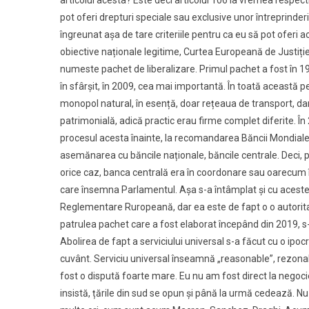
articolul acesta? Este deci articolul 106 la vremea respecti
pot oferi drepturi speciale sau exclusive unor întreprinder
îngreunat așa de tare criteriile pentru ca eu să pot oferi 
obiective naționale legitime, Curtea Europeană de Justiție.
numeste pachet de liberalizare. Primul pachet a fost în 1996
în sfârșit, în 2009, cea mai importantă. În toată această
monopol natural, în esență, doar rețeaua de transport, dar 
patrimonială, adică practic erau firme complet diferite. Î
procesul acesta înainte, la recomandarea Băncii Mondiale,
asemănarea cu băncile naționale, băncile centrale. Deci, pr
orice caz, banca centrală era în coordonare sau oarecum 
care însemna Parlamentul. Așa s-a întâmplat și cu aceste a
Reglementare Ruropeană, dar ea este de fapt o o autoritate
patrulea pachet care a fost elaborat începând din 2019, s-
Abolirea de fapt a serviciului universal s-a făcut cu o ipoc
cuvânt. Serviciu universal înseamnă „reasonable”, rezonabil
fost o dispută foarte mare. Eu nu am fost direct la negoci
insistă, țările din sud se opun și până la urmă cedează. Nu