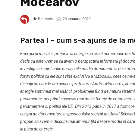
Mocearov
de
Baricada
29 ianuarie 2023
Partea I – cum s-a ajuns de la m
Energia și mai ales prețurile la energie au creat numeroase dezba
decis că este vremea să avem o perspectivă informată și document
investiga cu spirit critic narațiunile media dominante și de a oferi
foruri politice că ele sunt vina exclusivă a războiului, ceea ce n
discuții pe care le-am avut cu profesorul Andrei Mocearov, absolen
energie sunt mult mai adânci, problemele fiind de natură sistemi
parlamentar, ocupând succesiv mai multe funcții de conducere: Șef
parlamentare și politici ale UE. Din 2013 până în 2017 a fost c
echipa de documentare a spectacolului regizat de David Schwartz, 
propun să avem o discuție mai amănunțită despre modul în care p
la piața de energie.