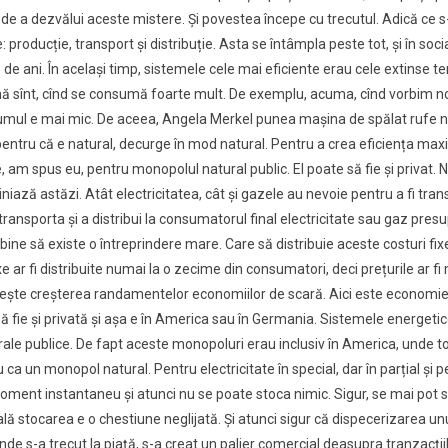
a de a dezvălui aceste mistere. Și povestea începe cu trecutul. Adică ce s
producție, transport și distribuție. Asta se întâmpla peste tot, și în social
 de ani. În același timp, sistemele cele mai eficiente erau cele extinse te
rcină sînt, cînd se consumă foarte mult. De exemplu, acuma, cînd vorbim 
mul e mai mic. De aceea, Angela Merkel punea mașina de spălat rufe n
tru că e natural, decurge în mod natural. Pentru a crea eficiența maximă
 am spus eu, pentru monopolul natural public. El poate să fie și privat. 
iniază astăzi. Atât electricitatea, cât și gazele au nevoie pentru a fi tran
a transporta și a distribui la consumatorul final electricitate sau gaz pr
ine să existe o întreprindere mare. Care să distribuie aceste costuri fixe 
e ar fi distribuite numai la o zecime din consumatori, deci prețurile ar fi 
ește creșterea randamentelor economiilor de scară. Aici este economi
ă fie și privată și așa e în America sau în Germania. Sistemele energetic
turale publice. De fapt aceste monopoluri erau inclusiv în America, unde t
 ca un monopol natural. Pentru electricitate în special, dar în parțial și 
ment instantaneu și atunci nu se poate stoca nimic. Sigur, se mai pot sto
ă stocarea e o chestiune neglijată. Și atunci sigur că dispecerizarea unu
nde s-a trecut la piață, s-a creat un palier comercial deasupra tranzacțiil