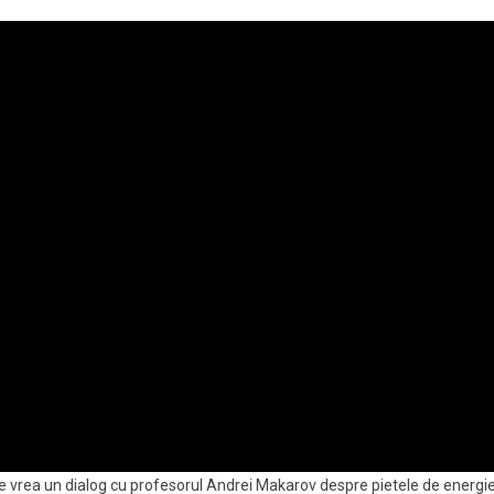
se vrea un dialog cu profesorul Andrei Makarov despre pietele de energie ș