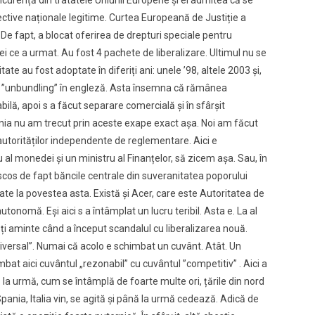
concurență din tratatele Uniunii Europene și el admitea că se
iective naționale legitime. Curtea Europeană de Justiție a
 De fapt, a blocat oferirea de drepturi speciale pentru
ei ce a urmat. Au fost 4 pachete de liberalizare. Ultimul nu se
te au fost adoptate în diferiți ani: unele ’98, altele 2003 și,
tul ”unbundling” în engleză. Asta însemna că rămânea
bilă, apoi s a făcut separare comercială și în sfârșit
ânia nu am trecut prin aceste exape exact așa. Noi am făcut
autorităților independente de reglementare. Aici e
 al monedei și un ministru al Finanțelor, să zicem așa. Sau, în
cos de fapt băncile centrale din suveranitatea poporului
te la povestea asta. Există și Acer, care este Autoritatea de
nomă. Eși aici s a întâmplat un lucru teribil. Asta e. La al
eți aminte când a început scandalul cu liberalizarea nouă.
 universal”. Numai că acolo e schimbat un cuvânt. Atât. Un
bat aici cuvântul „rezonabil” cu cuvântul ”competitiv” . Aici a
la urmă, cum se întâmplă de foarte multe ori, țările din nord
pania, Italia vin, se agită și până la urmă cedează. Adică de