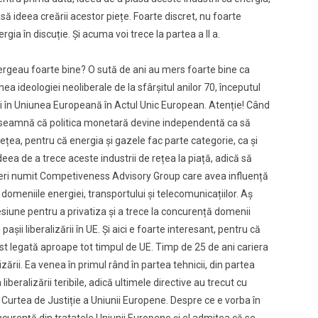
ă ideea creării acestor piețe. Foarte discret, nu foarte
rgia în discuție. Și acuma voi trece la partea a II a.
e mergeau foarte bine? O sută de ani au mers foarte bine ca
a ideologiei neoliberale de la sfârșitul anilor 70, începutul
 Si în Uniunea Europeană în Actul Unic European. Atenție! Când
a? Înseamnă că politica monetară devine independentă ca să
țea, pentru că energia și gazele fac parte categorie, ca și
ideea de a trece aceste industrii de rețea la piață, adică să
ieri numit Competiveness Advisory Group care avea influență
domeniile energiei, transportului și telecomunicațiilor. Aș
esiune pentru a privatiza și a trece la concurență domenii
i liberalizării în UE. Și aici e foarte interesant, pentru că
ost legată aproape tot timpul de UE. Timp de 25 de ani cariera
zării. Ea venea în primul rând în partea tehnicii, din partea
eralizării teribile, adică ultimele directive au trecut cu
 Curtea de Justiție a Uniunii Europene. Despre ce e vorba în