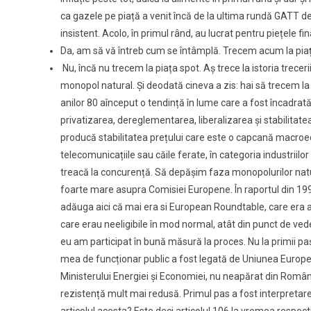
ca gazele pe piață a venit încă de la ultima rundă GATT de
insistent. Acolo, în primul rând, au lucrat pentru piețele fin
Da, am să vă întreb cum se întâmplă. Trecem acum la pia
Nu, încă nu trecem la piața spot. Aș trece la istoria trecer
monopol natural. Și deodată cineva a zis: hai să trecem la 
anilor 80 aînceput o tendință în lume care a fost încadrat
privatizarea, dereglementarea, liberalizarea și stabilitat
producă stabilitatea prețului care este o capcană macroeco
telecomunicațiile sau căile ferate, în categoria industriilor
treacă la concurență. Să depășim faza monopolurilor natu
foarte mare asupra Comisiei Europene. În raportul din 1995
adăuga aici că mai era si European Roundtable, care era al
care erau neeligibile în mod normal, atât din punct de vede
eu am participat în bună măsură la proces. Nu la primii pa
mea de funcționar public a fost legată de Uniunea Europeană.
Ministerului Energiei și Economiei, nu neapărat din România
rezistență mult mai redusă. Primul pas a fost interpretare