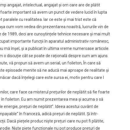
imp angajat, intelectual, angajat și om care are de plătit
ă e foarte important să avem un punct de vedere lucid în lupta
aralele cu realitatea. Iar ce este și mai trist este că
e, așa cum vom vedea din prezentarea noastră, lucrurile vin de
te de 1989, deci are cunoștințele tehnice necesare și mai mult
ocupat importante funcții în aparatul administrativ românesc,
 mă înșel, și a publicat în ultima vreme numeroase articole.
avem o discuție cât se poate de rațională despre cum am ajuns
ute, vă propun să avem un serial, un foileton, În care să
ste episoade menite să ne aducă mai aproape de realitate și
măcar dacă înțelegi care este sursa ei, motiv pentru care l
ilor, care face ca misterul prețurilor de neplătit să fie foarte
date în foileton. Eu am numit prezentarea mea și acuma o să
 energie, prețuri de neplătit”. Ideea acestui cuvânt de
mpayable” în franceză, adică prețuri de neplătit. Și într-
i. Dacă piețele produc niște prețuri care nu pot fi plătite,
rodie. Niște piețe funcționale nu pot produce prețuri de