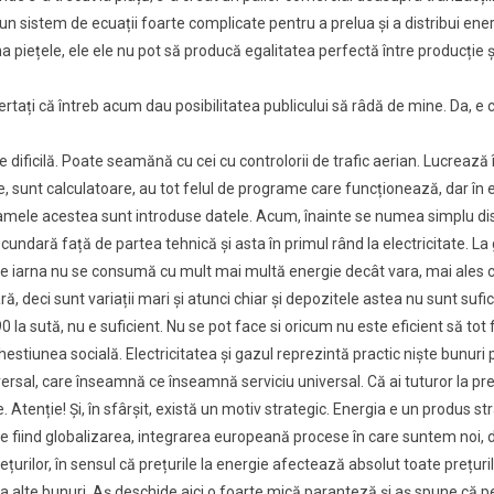
 un sistem de ecuații foarte complicate pentru a prelua și a distribui en
iona piețele, ele ele nu pot să producă egalitatea perfectă între producț
ertați că întreb acum dau posibilitatea publicului să râdă de mine. Da, e
dificilă. Poate seamănă cu cei cu controlorii de trafic aerian. Lucrează 
, sunt calculatoare, au tot felul de programe care funcționează, dar în e
ramele acestea sunt introduse datele. Acum, înainte se numea simplu 
ndară față de partea tehnică și asta în primul rând la electricitate. 
ate iarna nu se consumă cu mult mai multă energie decât vara, mai ales că
ră, deci sunt variații mari și atunci chiar și depozitele astea nu sunt su
 la sută, nu e suficient. Nu se pot face si oricum nu este eficient să tot
stiunea socială. Electricitatea și gazul reprezintă practic niște bunuri pub
iversal, care înseamnă ce înseamnă serviciu universal. Că ai tuturor la preț
le. Atenție! Și, în sfârșit, există un motiv strategic. Energia e un produs 
e fiind globalizarea, integrarea europeană procese în care suntem noi, d
ețurilor, în sensul că prețurile la energie afectează absolut toate prețu
și la alte bunuri. Aș deschide aici o foarte mică paranteză și aș spune că 