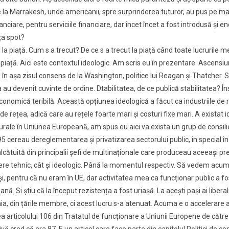
 la Marrakesh, unde americanii, spre surprinderea tuturor, au pus pe mas
anciare, pentru serviciile financiare, dar încet încet a fost introdusă și ene
ța spot?
ii la piață. Cum s a trecut? De ce s a trecut la piață când toate lucruril
piață. Aici este contextul ideologic. Am scris eu în prezentare. Ascensiune
ă în așa zisul consens de la Washington, politice lui Reagan și Thatcher.
ea au devenit cuvinte de ordine. Dtabilitatea, de ce publică stabilitate
nomică teribilă. Această opțiunea ideologică a făcut ca industriile de re
 de rețea, adică care au rețele foarte mari și costuri fixe mari. A existat 
rale în Uniunea Europeană, am spus eu aici va exista un grup de consil
 cereau dereglementarea și privatizarea sectorului public, în special în 
cătuită din principalii șefi de multinaționale care produceau aceeași pr
re tehnic, cât și ideologic. Până la momentul respectiv. Să vedem acum pași
și, pentru că nu eram în UE, dar activitatea mea ca funcționar public a f
 Si știu că la început rezistența a fost uriașă. La acești pași ai liberali
, din țările membre, ci acest lucru s-a atenuat. Acuma e o accelerare a lib
a articolului 106 din Tratatul de funcționare a Uniunii Europene de către