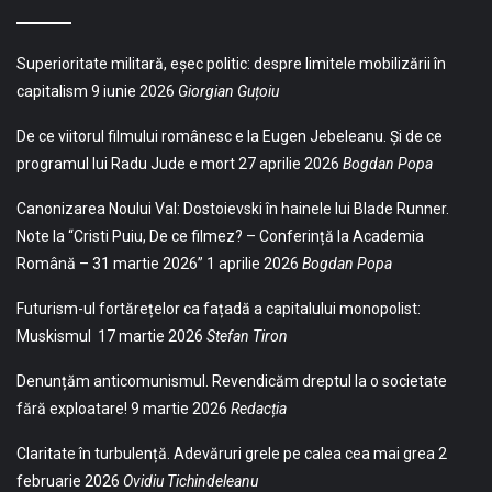
Superioritate militară, eșec politic: despre limitele mobilizării în
capitalism
9 iunie 2026
Giorgian Guțoiu
De ce viitorul filmului românesc e la Eugen Jebeleanu. Și de ce
programul lui Radu Jude e mort
27 aprilie 2026
Bogdan Popa
Canonizarea Noului Val: Dostoievski în hainele lui Blade Runner.
Note la “Cristi Puiu, De ce filmez? – Conferință la Academia
Română – 31 martie 2026”
1 aprilie 2026
Bogdan Popa
Futurism-ul fortărețelor ca fațadă a capitalului monopolist:
Muskismul
17 martie 2026
Stefan Tiron
Denunțăm anticomunismul. Revendicăm dreptul la o societate
fără exploatare!
9 martie 2026
Redacția
Claritate în turbulență. Adevăruri grele pe calea cea mai grea
2
februarie 2026
Ovidiu Tichindeleanu