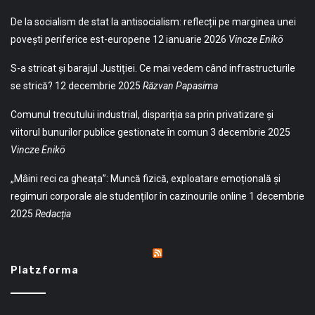
De la socialism de stat la antisocialism: reflecții pe marginea unei
povești periferice est-europene
12 ianuarie 2026
Vincze Enikö
S-a stricat și barajul Justiției. Ce mai vedem când infrastructurile
se strică?
12 decembrie 2025
Răzvan Papasima
Comunul trecutului industrial, dispariția sa prin privatizare și
viitorul bunurilor publice gestionate în comun
3 decembrie 2025
Vincze Enikö
„Mâini reci ca gheața”: Muncă fizică, exploatare emoțională și
regimuri corporale ale studenților în cazinourile online
1 decembrie
2025
Redacția
Platzforma