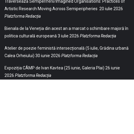
Traversează Semiperiferii/Imagined Organisations: Practices of
Artistic Research Moving Across Semiperipheries
20 iulie 2026
Platzforma Redacția
Bienala de la Veneția din acest an a marcat o schimbare majoră în
politica culturală europeană
3 iulie 2026
Platzforma Redacția
Atelier de poezie feministă intersecțională (5 iulie, Grădina urbană
Calea Orheiului)
30 iunie 2026
Platzforma Redacția
Expoziția CÂMP de Ivan Kavtea (25 iunie, Galeria Plai)
26 iunie
2026
Platzforma Redacția
© 2021 Toate drepturile sunt rezervate Editurii Baricada (Str.
William Gladston nr. 30, 1000, Sofia, Bulgaria). Utilizarea
neautorizată, parţială sau integrală, a textelor publicate aici este