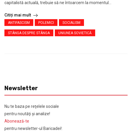
capitalistă actuală, trebuie să ne întoarcem la momentul...
Citiți mai mult
ANTIFASCISM
POLEMICI
SOCIALISM
STÂNGA DESPRE STÂNGA
UNIUNEA SOVIETICĂ
Newsletter
Nu te baza pe reţelele sociale
pentru noutăţi şi analize!
Abonează-te
pentru newsletter-ul Baricadei!: