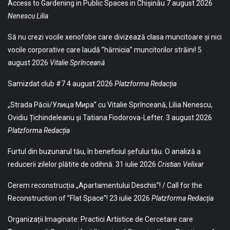
Access to Gardening in Public Spaces in Chișinău
7 august 2026
Nenescu Lilia
Să nu crezi vocile xenofobe care divizează clasa muncitoare și nici
vocile corporative care laudă ”hărnicia” muncitorilor străini!
5
august 2026
Vitalie Sprînceană
Samizdat club #7
4 august 2026
Platzforma Redacția
„Strada Păcii/Улица Мира” cu Vitalie Sprînceană, Lilia Nenescu,
Ovidiu Țichindeleanu și Tatiana Fiodorova-Lefter.
3 august 2026
Platzforma Redacția
Furtul din buzunarul tău, în beneficiul șefului tău. O analiză a
reducerii zilelor plătite de odihnă.
31 iulie 2026
Cristian Velixar
Cerem reconstrucția „Apartamentului Deschis”! / Call for the
Reconstruction of ”Flat Space”!
23 iulie 2026
Platzforma Redacția
Organizații Imaginate: Practici Artistice de Cercetare care