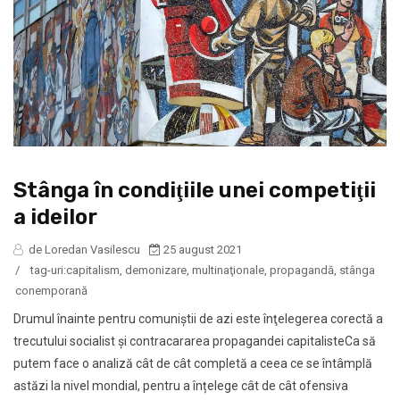
Stânga în condiţiile unei competiţii
a ideilor
de Loredan Vasilescu
25 august 2021
/
tag-uri:
capitalism
,
demonizare
,
multinaţionale
,
propagandă
,
stânga
conemporană
Drumul înainte pentru comuniştii de azi este înţelegerea corectă a
trecutului socialist şi contracararea propagandei capitalisteCa să
putem face o analiză cât de cât completă a ceea ce se întâmplă
astăzi la nivel mondial, pentru a înțelege cât de cât ofensiva