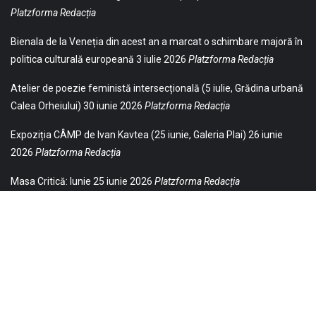
Platzforma Redacția
Bienala de la Veneția din acest an a marcat o schimbare majoră în
politica culturală europeană
3 iulie 2026
Platzforma Redacția
Atelier de poezie feministă intersecțională (5 iulie, Grădina urbană
Calea Orheiului)
30 iunie 2026
Platzforma Redacția
Expoziția CÂMP de Ivan Kavtea (25 iunie, Galeria Plai)
26 iunie
2026
Platzforma Redacția
Masa Critică: Iunie
25 iunie 2026
Platzforma Redacția
© 2021 Toate drepturile sunt rezervate Editurii Baricada (Str.
William Gladston nr. 30, 1000, Sofia, Bulgaria). Utilizarea
neautorizată, parţială sau integrală, a textelor publicate aici este