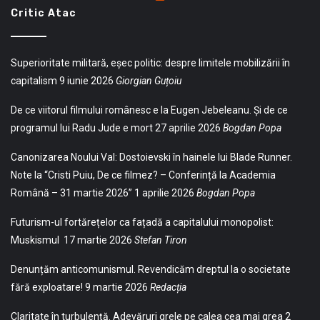
Critic Atac
Superioritate militară, eșec politic: despre limitele mobilizării în
capitalism
9 iunie 2026
Giorgian Guțoiu
De ce viitorul filmului românesc e la Eugen Jebeleanu. Și de ce
programul lui Radu Jude e mort
27 aprilie 2026
Bogdan Popa
Canonizarea Noului Val: Dostoievski în hainele lui Blade Runner.
Note la “Cristi Puiu, De ce filmez? – Conferință la Academia
Română – 31 martie 2026”
1 aprilie 2026
Bogdan Popa
Futurism-ul fortărețelor ca fațadă a capitalului monopolist:
Muskismul
17 martie 2026
Stefan Tiron
Denunțăm anticomunismul. Revendicăm dreptul la o societate
fără exploatare!
9 martie 2026
Redacția
Claritate în turbulență. Adevăruri grele pe calea cea mai grea
2