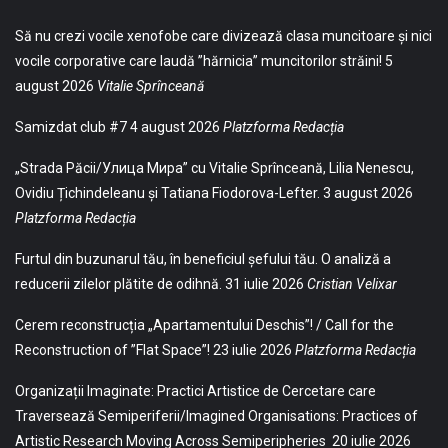
Să nu crezi vocile xenofobe care divizează clasa muncitoare și nici
vocile corporative care laudă ”hărnicia” muncitorilor străini!
5
august 2026
Vitalie Sprînceană
Samizdat club #7
4 august 2026
Platzforma Redacția
„Strada Păcii/Улица Мира” cu Vitalie Sprînceană, Lilia Nenescu,
Ovidiu Țichindeleanu și Tatiana Fiodorova-Lefter.
3 august 2026
Platzforma Redacția
Furtul din buzunarul tău, în beneficiul șefului tău. O analiză a
reducerii zilelor plătite de odihnă.
31 iulie 2026
Cristian Velixar
Cerem reconstrucția „Apartamentului Deschis”! / Call for the
Reconstruction of ”Flat Space”!
23 iulie 2026
Platzforma Redacția
Organizații Imaginate: Practici Artistice de Cercetare care
Traversează Semiperiferii/Imagined Organisations: Practices of
Artistic Research Moving Across Semiperipheries
20 iulie 2026