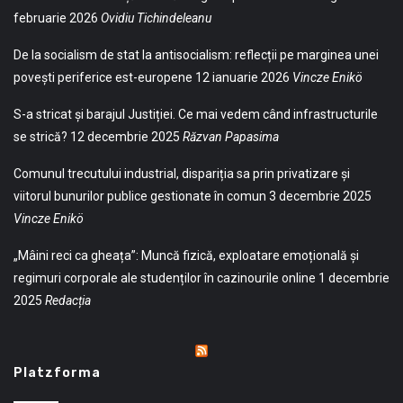
februarie 2026
Ovidiu Tichindeleanu
De la socialism de stat la antisocialism: reflecții pe marginea unei
povești periferice est-europene
12 ianuarie 2026
Vincze Enikö
S-a stricat și barajul Justiției. Ce mai vedem când infrastructurile
se strică?
12 decembrie 2025
Răzvan Papasima
Comunul trecutului industrial, dispariția sa prin privatizare și
viitorul bunurilor publice gestionate în comun
3 decembrie 2025
Vincze Enikö
„Mâini reci ca gheața”: Muncă fizică, exploatare emoțională și
regimuri corporale ale studenților în cazinourile online
1 decembrie
2025
Redacția
Platzforma