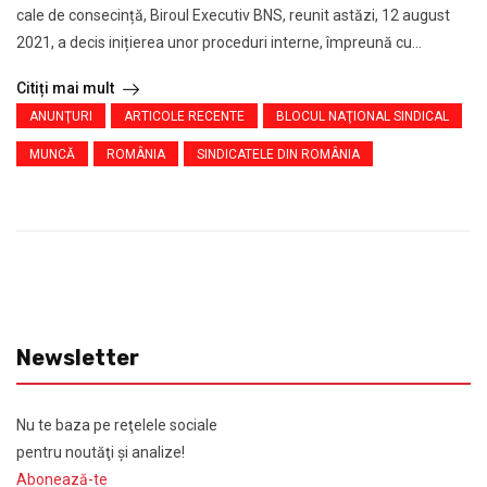
cale de consecință, Biroul Executiv BNS, reunit astăzi, 12 august
2021, a decis inițierea unor proceduri interne, împreună cu...
Citiți mai mult
ANUNŢURI
ARTICOLE RECENTE
BLOCUL NAŢIONAL SINDICAL
MUNCĂ
ROMÂNIA
SINDICATELE DIN ROMÂNIA
Newsletter
Nu te baza pe reţelele sociale
pentru noutăţi şi analize!
Abonează-te