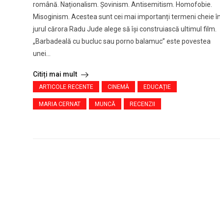
română. Naționalism. Șovinism. Antisemitism. Homofobie.
Misoginism. Acestea sunt cei mai importanți termeni cheie î
jurul cărora Radu Jude alege să își construiască ultimul film.
„Barbadeală cu bucluc sau porno balamuc” este povestea
unei...
Citiți mai mult
ARTICOLE RECENTE
CINEMĂ
EDUCAȚIE
MARIA CERNAT
MUNCĂ
RECENZII