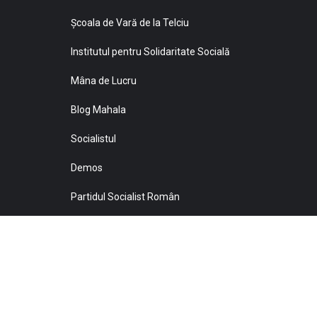
Şcoala de Vară de la Telciu
Institutul pentru Solidaritate Socială
Mâna de Lucru
Blog Mahala
Socialistul
Demos
Partidul Socialist Român
Sprijiniţi Baricada!
© 2021 Toate drepturile sunt rezervate Editurii Baricada 