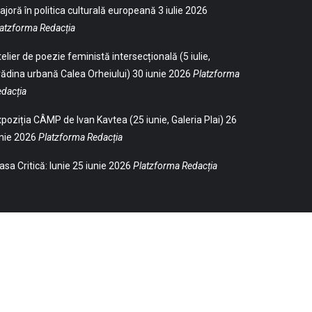
joră în politica culturală europeană
3 iulie 2026
atzforma Redacția
elier de poezie feministă intersecțională (5 iulie,
ădina urbană Calea Orheiului)
30 iunie 2026
Platzforma
dacția
poziția CÂMP de Ivan Kavtea (25 iunie, Galeria Plai)
26
nie 2026
Platzforma Redacția
sa Critică: Iunie
25 iunie 2026
Platzforma Redacția