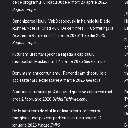
de ce programul lui Radu Jude e mort
27 aprilie 2026
S
Bogdan Popa
„S
Canonizarea Noului Val: Dostoievski în hainele lui Blade
Ne
Runner. Note la “Cristi Puiu, De ce filmez? – Conferință la
Le
Academia Română – 31 martie 2026”
1 aprilie 2026
Fu
Bogdan Popa
an
Futurism-ul fortărețelor ca fațadă a capitalului
Cr
monopolist: Muskismul
17 martie 2026
Stefan Tiron
Ce
Denunțăm anticomunismul. Revendicăm dreptul la o
th
societate fără exploatare!
9 martie 2026
Redacția
Pl
Claritate în turbulență. Adevăruri grele pe calea cea mai
Or
grea
2 februarie 2026
Ovidiu Tichindeleanu
Tr
Pr
De la socialism de stat la antisocialism: reflecții pe
S
marginea unei povești periferice est-europene
12
ianuarie 2026
Vincze Enikö
Bi