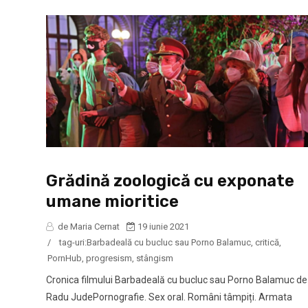
Grădină zoologică cu exponate
umane mioritice
de Maria Cernat
19 iunie 2021
/
tag-uri:
Barbadeală cu bucluc sau Porno Balamuc
,
critică
,
PornHub
,
progresism
,
stângism
Cronica filmului Barbadeală cu bucluc sau Porno Balamuc de
Radu JudePornografie. Sex oral. Români tâmpiți. Armata