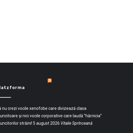
latzforma
 nu crezi vocile xenofobe care divizează clasa
ncitoare și nici vocile corporative care laudă ”hărnicia”
ncitorilor străini!
5 august 2026
Vitalie Sprînceană