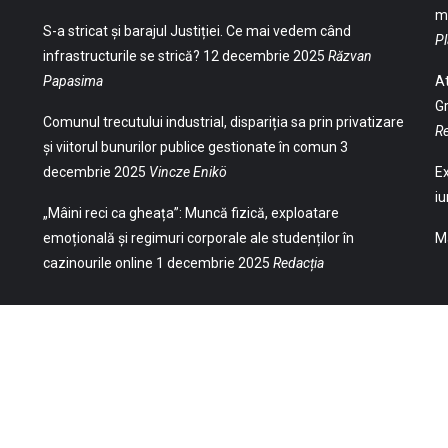
ma
S-a stricat și barajul Justiției. Ce mai vedem când
Pl
infrastructurile se strică?
12 decembrie 2025
Răzvan
Papasima
At
Gr
Comunul trecutului industrial, dispariția sa prin privatizare
Re
și viitorul bunurilor publice gestionate în comun
3
decembrie 2025
Vincze Enikö
Ex
iu
„Mâini reci ca gheața”: Muncă fizică, exploatare
emoțională și regimuri corporale ale studenților în
Ma
cazinourile online
1 decembrie 2025
Redacția
(Str. William Gladston nr. 30, 1000, Sofia,