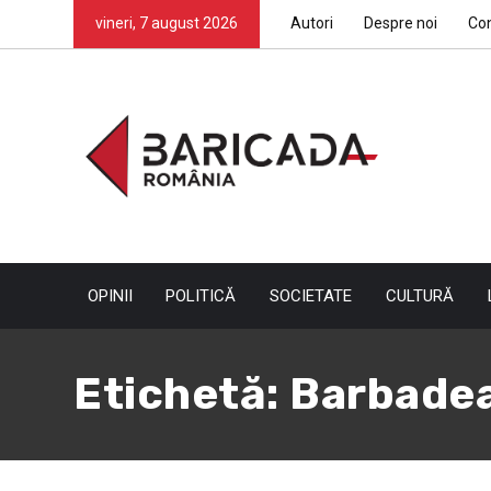
vineri, 7 august 2026
Autori
Despre noi
Co
OPINII
POLITICĂ
SOCIETATE
CULTURĂ
Etichetă:
Barbadea