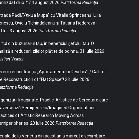
amizdat club #7
4 august 2026
Platzforma Redacția
trada Păcii/Улица Мира” cu Vitalie Sprînceană, Lilia
nescu, Ovidiu Țichindeleanu și Tatiana Fiodorova-
fter.
3 august 2026
Platzforma Redacția
rtul din buzunarul tău, în beneficiul șefului tău. O
aliză a reducerii zilelor plătite de odihnă.
31 iulie 2026
istian Velixar
rem reconstrucția „Apartamentului Deschis”! / Call for
e Reconstruction of ”Flat Space”!
23 iulie 2026
atzforma Redacția
ganizații Imaginate: Practici Artistice de Cercetare care
aversează Semiperiferii/Imagined Organisations:
actices of Artistic Research Moving Across
emiperipheries
20 iulie 2026
Platzforma Redacția
enala de la Veneția din acest an a marcat o schimbare