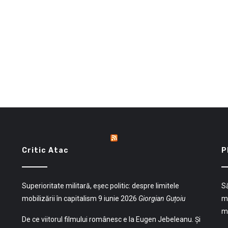
Critic Atac
P
Superioritate militară, eșec politic: despre limitele
Să
mobilizării în capitalism
9 iunie 2026
Giorgian Guțoiu
mu
mu
De ce viitorul filmului românesc e la Eugen Jebeleanu. Și