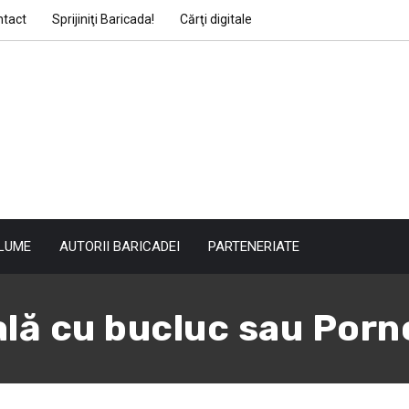
ntact
Sprijiniţi Baricada!
Cărţi digitale
LUME
AUTORII BARICADEI
PARTENERIATE
lă cu bucluc sau Por