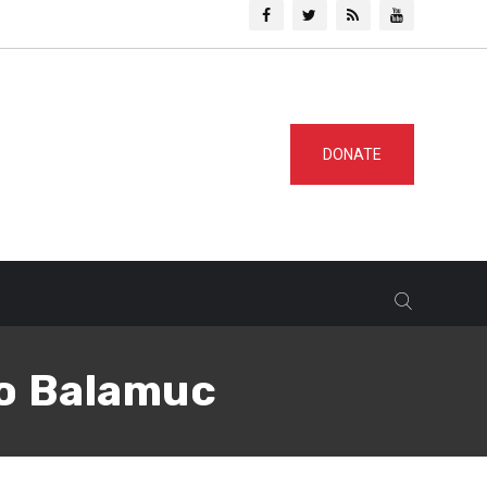
DONATE
no Balamuc