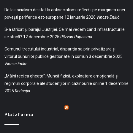
De la socialism de stat la antisocialism: reflecții pe marginea unei
povești periferice est-europene
12 ianuarie 2026
Vincze Enikö
S-a stricat și barajul Justiției. Ce mai vedem când infrastructurile
se strică?
12 decembrie 2025
Răzvan Papasima
Comunul trecutului industrial, dispariția sa prin privatizare și
viitorul bunurilor publice gestionate în comun
3 decembrie 2025
Vincze Enikö
„Mâini reci ca gheața”: Muncă fizică, exploatare emoțională și
regimuri corporale ale studenților în cazinourile online
1 decembrie
2025
Redacția
Platzforma