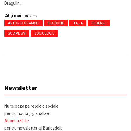
Drăgulin,...
Citiți mai mult
ANTONIO GRAMSCI
FILOSOFIE
ITALIA
RECENZII
SOCIALISM
SOCIOLOGIE
Newsletter
Nu te baza pe reţelele sociale
pentru noutăţi şi analize!
Abonează-te
pentru newsletter-ul Baricadei!: