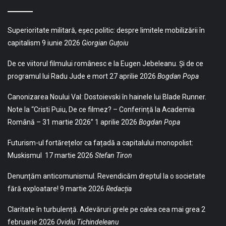
Superioritate militară, eșec politic: despre limitele mobilizării în
capitalism
9 iunie 2026
Giorgian Guțoiu
De ce viitorul filmului românesc e la Eugen Jebeleanu. Și de ce
programul lui Radu Jude e mort
27 aprilie 2026
Bogdan Popa
Canonizarea Noului Val: Dostoievski în hainele lui Blade Runner.
Note la “Cristi Puiu, De ce filmez? – Conferință la Academia
Română – 31 martie 2026”
1 aprilie 2026
Bogdan Popa
Futurism-ul fortărețelor ca fațadă a capitalului monopolist:
Muskismul
17 martie 2026
Stefan Tiron
Denunțăm anticomunismul. Revendicăm dreptul la o societate
fără exploatare!
9 martie 2026
Redacția
Claritate în turbulență. Adevăruri grele pe calea cea mai grea
2
februarie 2026
Ovidiu Tichindeleanu