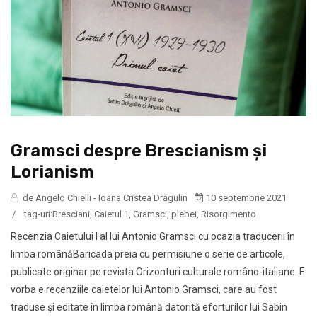
Gramsci despre Brescianism şi
Lorianism
de Angelo Chielli - Ioana Cristea Drăgulin
10 septembrie 2021
/
tag-uri:
Bresciani
,
Caietul 1
,
Gramsci
,
plebei
,
Risorgimento
Recenzia Caietului I al lui Antonio Gramsci cu ocazia traducerii în
limba românăBaricada preia cu permisiune o serie de articole,
publicate originar pe revista Orizonturi culturale româno-italiane. E
vorba e recenziile caietelor lui Antonio Gramsci, care au fost
traduse şi editate în limba română datorită eforturilor lui Sabin