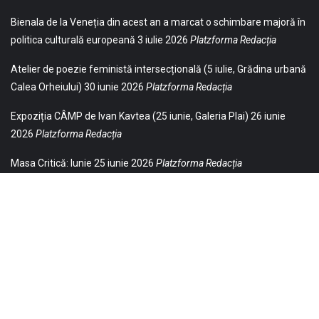
Bienala de la Veneția din acest an a marcat o schimbare majoră în
politica culturală europeană
3 iulie 2026
Platzforma Redacția
Atelier de poezie feministă intersecțională (5 iulie, Grădina urbană
Calea Orheiului)
30 iunie 2026
Platzforma Redacția
Expoziția CÂMP de Ivan Kavtea (25 iunie, Galeria Plai)
26 iunie
2026
Platzforma Redacția
Masa Critică: Iunie
25 iunie 2026
Platzforma Redacția
© 2021 Toate drepturile sunt rezervate Editurii Baricada (Str.
William Gladston nr. 30, 1000, Sofia, Bulgaria). Utilizarea
neautorizată, parţială sau integrală, a textelor publicate aici este
strict interzisă și va fi pedepsită ca încălcare a drepturilor de autor