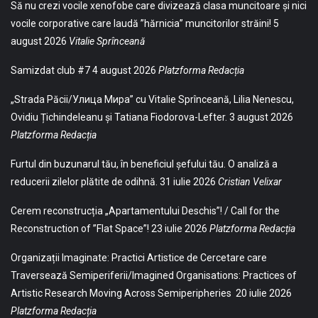
Să nu crezi vocile xenofobe care divizează clasa muncitoare și nici
vocile corporative care laudă ”hărnicia” muncitorilor străini!
5
august 2026
Vitalie Sprînceană
Samizdat club #7
4 august 2026
Platzforma Redacția
„Strada Păcii/Улица Мира” cu Vitalie Sprînceană, Lilia Nenescu,
Ovidiu Țichindeleanu și Tatiana Fiodorova-Lefter.
3 august 2026
Platzforma Redacția
Furtul din buzunarul tău, în beneficiul șefului tău. O analiză a
reducerii zilelor plătite de odihnă.
31 iulie 2026
Cristian Velixar
Cerem reconstrucția „Apartamentului Deschis”! / Call for the
Reconstruction of ”Flat Space”!
23 iulie 2026
Platzforma Redacția
Organizații Imaginate: Practici Artistice de Cercetare care
Traversează Semiperiferii/Imagined Organisations: Practices of
Artistic Research Moving Across Semiperipheries
20 iulie 2026
Platzforma Redacția