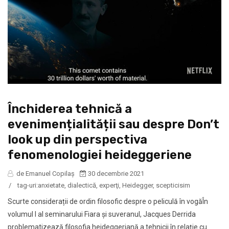
Închiderea tehnică a
evenimențialității sau despre Don’t
look up din perspectiva
fenomenologiei heideggeriene
de Emanuel Copilaș
30 decembrie 2021
/
tag-uri:
anxietate
,
dialectică
,
experţi
,
Heidegger
,
scepticisim
Scurte considerații de ordin filosofic despre o peliculă în vogăÎn
volumul I al seminarului Fiara și suveranul, Jacques Derrida
problematizează filosofia heideggeriană a tehnicii în relație cu