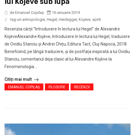
lui Kojève sub lupă
de Emanuel Copilaș
16 ianuarie 2019
/
tag-uri:
antropologie
,
Hegel
,
Heidegger
,
Kojeve
,
spirit
Recenzia cărţii ”Introducere în lectura lui Hegel” de Alexandre
KojèveAlexandre Kojève, Introducere în lectura lui Hegel, traducere
de Ovidiu Stanciu și Andrei Chițu, Editura Tact, Cluj-Napoca, 2018
Beneficiind, pe lângă traducere, și de postfața inspirată a lui Ovidiu
Stanciu, comentariul deja clasic al lui Alexandre Kojève la
Fenomenologia...
Citiți mai mult
EMANUEL COPILAȘ
FILOSOFIE
RECENZII