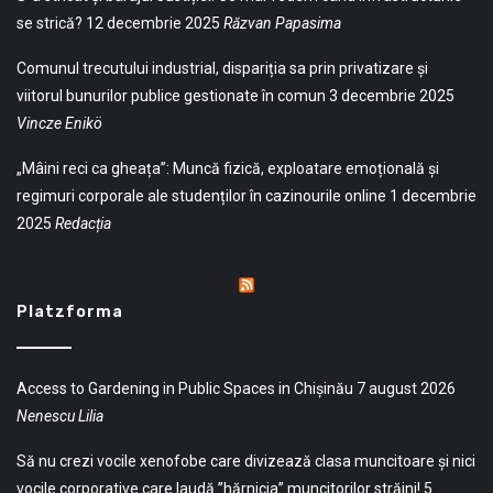
se strică?
12 decembrie 2025
Răzvan Papasima
Comunul trecutului industrial, dispariția sa prin privatizare și
viitorul bunurilor publice gestionate în comun
3 decembrie 2025
Vincze Enikö
„Mâini reci ca gheața”: Muncă fizică, exploatare emoțională și
regimuri corporale ale studenților în cazinourile online
1 decembrie
2025
Redacția
Platzforma
Access to Gardening in Public Spaces in Chișinău
7 august 2026
Nenescu Lilia
Să nu crezi vocile xenofobe care divizează clasa muncitoare și nici
vocile corporative care laudă ”hărnicia” muncitorilor străini!
5