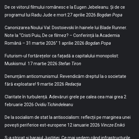
De ce viitorul filmului românesc e la Eugen Jebeleanu. Și de ce
programul lui Radu Jude e mort
27 aprilie 2026
Bogdan Popa
Canonizarea Noului Val: Dostoievski în hainele lui Blade Runner.
Note la “Cristi Puiu, De ce filmez? – Conferință la Academia
Română – 31 martie 2026”
1 aprilie 2026
Bogdan Popa
Futurism-ul fortărețelor ca fațadă a capitalului monopolist:
Muskismul
17 martie 2026
Stefan Tiron
Denunțăm anticomunismul. Revendicăm dreptul la o societate
fără exploatare!
9 martie 2026
Redacția
Claritate în turbulență. Adevăruri grele pe calea cea mai grea
2
februarie 2026
Ovidiu Tichindeleanu
De la socialism de stat la antisocialism: reflecții pe marginea unei
povești periferice est-europene
12 ianuarie 2026
Vincze Enikö
S-a stricat și barajul Justiției. Ce mai vedem când infrastructurile