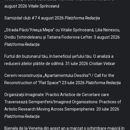
august 2026
Vitalie Sprînceană
Samizdat club #7
4 august 2026
Platzforma Redacția
„Strada Păcii/Улица Мира” cu Vitalie Sprînceană, Lilia Nenescu,
Ovidiu Țichindeleanu și Tatiana Fiodorova-Lefter.
3 august 2026
Platzforma Redacția
Furtul din buzunarul tău, în beneficiul șefului tău. O analiză a
reducerii zilelor plătite de odihnă.
31 iulie 2026
Cristian Velixar
Cerem reconstrucția „Apartamentului Deschis”! / Call for the
Reconstruction of ”Flat Space”!
23 iulie 2026
Platzforma Redacția
Organizații Imaginate: Practici Artistice de Cercetare care
Traversează Semiperiferii/Imagined Organisations: Practices of
Artistic Research Moving Across Semiperipheries
20 iulie 2026
Platzforma Redacția
Bienala de la Veneția din acest an a marcat o schimbare majoră în