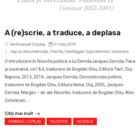
A (re)scrie, a traduce, a deplasa
de Emanuel Copilaș
31 mai 2019
/
tag-uri:
deconstrucţie
,
Derrida
,
Heidegger
,
logocentrism
,
traducere
O introducere în filosofia politică a lui DerridaJacques Derrida, Fiara
și suveranul, vol I & II, traducere de Bogdan Ghiu, Editura Tact, Cluj-
Napoca, 2013, 2014; Jacques Derrida, Deconstrucția politicii,
traducere de Bogdan Ghiu, Editura Ideea, Cluj, 2005; Jacques
Derrida, Margini – de-ale filosofiei, traducere de Bogdan Ghiu, Alex
Cistelecan,...
Citiți mai mult
EMANUEL COPILAȘ
FILOSOFIE
RECENZII