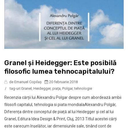
Granel și Heidegger: Este posibilă
filosofic lumea tehnocapitalului?
de Emanuel Copilaș
20 februarie 2018
/
tag-uri:
Granel
,
Heidegger
,
piaţa
,
Polgar
,
tehnologie
Recenzia cărții lui Alexandru Polgar despre cum abordează ambii
filosofi capitalul, tehnologia si piata mondialaAlexandru Polgár,
Diferența dintre conceptul de piață al lui Heidegger și cel al lui
Granel, Editura Idea Design & Print, Cluj, 2013 Titlul acestei cărți
este oarecum înșelător, iar dimensiunile sale, ținând cont de