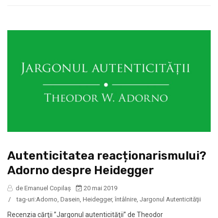
Autenticitatea reacționarismului?
Adorno despre Heidegger
de Emanuel Copilaș
20 mai 2019
/
tag-uri:
Adorno
,
Dasein
,
Heidegger
,
întâlnire
,
Jargonul Autenticităţii
Recenzia cărţii ”Jargonul autenticităţii” de Theodor