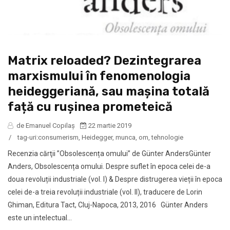
Matrix reloaded? Dezintegrarea
marxismului în fenomenologia
heideggeriană, sau mașina totală
față cu rușinea prometeică
de Emanuel Copilaș
22 martie 2019
/
tag-uri:
consumerism
,
Heidegger
,
munca
,
om
,
tehnologie
Recenzia cărţii ”Obsolescența omului” de Günter AndersGünter
Anders, Obsolescența omului. Despre suflet în epoca celei de-a
doua revoluții industriale (vol. I) & Despre distrugerea vieții în epoca
celei de-a treia revoluții industriale (vol. II), traducere de Lorin
Ghiman, Editura Tact, Cluj-Napoca, 2013, 2016 Günter Anders
este un intelectual...