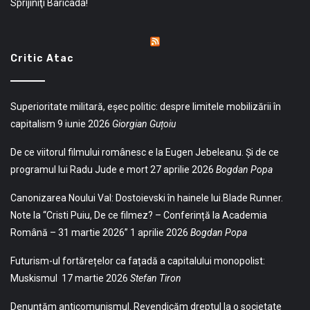
Sprijiniţi Baricada!
Critic Atac
Superioritate militară, eșec politic: despre limitele mobilizării în
capitalism
9 iunie 2026
Giorgian Guțoiu
De ce viitorul filmului românesc e la Eugen Jebeleanu. Și de ce
programul lui Radu Jude e mort
27 aprilie 2026
Bogdan Popa
Canonizarea Noului Val: Dostoievski în hainele lui Blade Runner.
Note la “Cristi Puiu, De ce filmez? – Conferință la Academia
Română – 31 martie 2026”
1 aprilie 2026
Bogdan Popa
Futurism-ul fortărețelor ca fațadă a capitalului monopolist:
Muskismul
17 martie 2026
Stefan Tiron
Denunțăm anticomunismul. Revendicăm dreptul la o societate