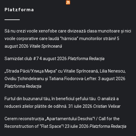
Platzforma
Să nu crezi vocile xenofobe care divizează clasa muncitoare și nici
vocile corporative care laudă ”hărnicia” muncitorilor străini!
5
august 2026
Vitalie Sprînceană
Samizdat club #7
4 august 2026
Platzforma Redacția
„Strada Păcii/Улица Мира” cu Vitalie Sprînceană, Lilia Nenescu,
Ovidiu Țichindeleanu și Tatiana Fiodorova-Lefter.
3 august 2026
Platzforma Redacția
Furtul din buzunarul tău, în beneficiul șefului tău. O analiză a
reducerii zilelor plătite de odihnă.
31 iulie 2026
Cristian Velixar
Cerem reconstrucția „Apartamentului Deschis”! / Call for the
Reconstruction of ”Flat Space”!
23 iulie 2026
Platzforma Redacția