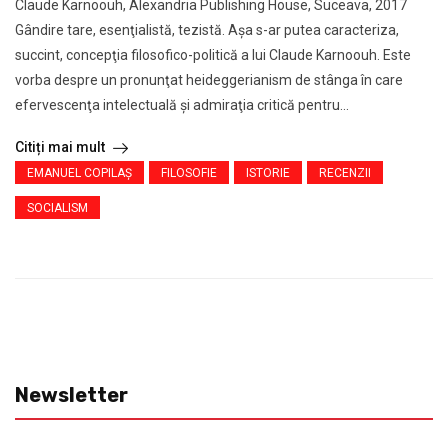
Claude Karnoouh, Alexandria Publishing House, Suceava, 2017
Gândire tare, esenţialistă, tezistă. Aşa s-ar putea caracteriza,
succint, concepţia filosofico-politică a lui Claude Karnoouh. Este
vorba despre un pronunţat heideggerianism de stânga în care
efervescenţa intelectuală şi admiraţia critică pentru...
Citiți mai mult
EMANUEL COPILAȘ
FILOSOFIE
ISTORIE
RECENZII
SOCIALISM
Newsletter