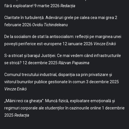
fără exploatare!
9 martie 2026
Redacția
Claritate în turbulență. Adevăruri grele pe calea cea mai grea
2
februarie 2026
Ovidiu Tichindeleanu
De la socialism de stat la antisocialism: reflecții pe marginea unei
povești periferice est-europene
12 ianuarie 2026
Vincze Enikö
S-a stricat și barajul Justiției. Ce mai vedem când infrastructurile
se strică?
12 decembrie 2025
Răzvan Papasima
Comunul trecutului industrial, dispariția sa prin privatizare și
viitorul bunurilor publice gestionate în comun
3 decembrie 2025
Vincze Enikö
„Mâini reci ca gheața”: Muncă fizică, exploatare emoțională și
regimuri corporale ale studenților în cazinourile online
1 decembrie
2025
Redacția