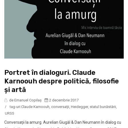
Portret în dialoguri. Claude
Karnoouh despre politică, filosofie
şi artă
de Emanuel Copilaș
2 decembrie 2017
/
tag-uri:
Claude Karnoouh
,
conversaţii
,
Heidegger
,
statul bunăstării
,
URSS
Conversaţii la amurg. Aurelian Giugăl & Dan Neumann în dialog cu