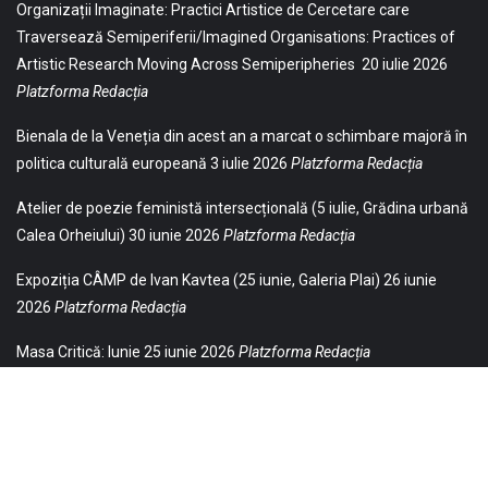
Organizații Imaginate: Practici Artistice de Cercetare care
Traversează Semiperiferii/Imagined Organisations: Practices of
Artistic Research Moving Across Semiperipheries
20 iulie 2026
Platzforma Redacția
Bienala de la Veneția din acest an a marcat o schimbare majoră în
politica culturală europeană
3 iulie 2026
Platzforma Redacția
Atelier de poezie feministă intersecțională (5 iulie, Grădina urbană
Calea Orheiului)
30 iunie 2026
Platzforma Redacția
Expoziția CÂMP de Ivan Kavtea (25 iunie, Galeria Plai)
26 iunie
2026
Platzforma Redacția
Masa Critică: Iunie
25 iunie 2026
Platzforma Redacția