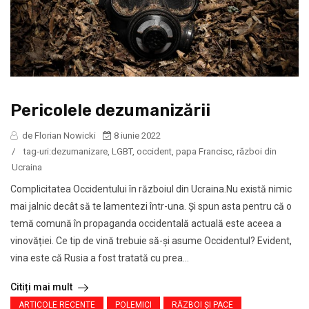
Pericolele dezumanizării
de Florian Nowicki
8 iunie 2022
/
tag-uri:
dezumanizare
,
LGBT
,
occident
,
papa Francisc
,
război din
Ucraina
Complicitatea Occidentului în războiul din Ucraina.Nu există nimic
mai jalnic decât să te lamentezi într-una. Și spun asta pentru că o
temă comună în propaganda occidentală actuală este aceea a
vinovăției. Ce tip de vină trebuie să-și asume Occidentul? Evident,
vina este că Rusia a fost tratată cu prea...
Citiți mai mult
ARTICOLE RECENTE
POLEMICI
RĂZBOI ŞI PACE