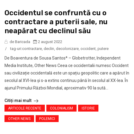
Occidentul se confruntă cu o
contractare a puterii sale, nu
neapărat cu declinul său
de Baricada
2 august 2022
/
tag-uri:
contractare
,
declin
,
decolonizare
,
occident
,
putere
De Boaventura de Sousa Santos* – Globetrotter, Independent
Media Institute, Other News Ceea ce occidentalii numesc Occident
sau civilizație occidentală este un spațiu geopolitic care a apărut în
secolul al XVI-lea și s-a extins continuu până în secolul al XX-lea. În
ajunul Primului Război Mondial, aproximativ 90 la sută...
Citiți mai mult
ARTICOLE RECENTE
COLONIALISM
ISTORIE
OTHER NEWS
POLEMICI