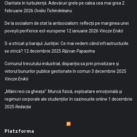
Claritate în turbulență. Adevăruri grele pe calea cea mai grea
2
februarie 2026
Ovidiu Tichindeleanu
De la socialism de stat la antisocialism: reflecții pe marginea unei
povești periferice est-europene
12 ianuarie 2026
Vincze Enikö
S-a stricat și barajul Justiției. Ce mai vedem când infrastructurile
se strică?
12 decembrie 2025
Răzvan Papasima
Comunul trecutului industrial, dispariția sa prin privatizare și
viitorul bunurilor publice gestionate în comun
3 decembrie 2025
Vincze Enikö
„Mâini reci ca gheața”: Muncă fizică, exploatare emoțională și
regimuri corporale ale studenților în cazinourile online
1 decembrie
2025
Redacția
Platzforma