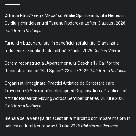
„Strada Păcii/Улица Мира” cu Vitalie Sprînceană, Lilia Nenescu,
Ovidiu Țichindeleanu și Tatiana Fiodorova-Lefter.
3 august 2026
Platzforma Redacția
Furtul din buzunarul tău, în beneficiul șefului tău. O analiză a
reducerii zilelor plătite de odihnă.
31 iulie 2026
Cristian Velixar
Cerem reconstrucția „Apartamentului Deschis”! / Call for the
Reconstruction of ”Flat Space”!
23 iulie 2026
Platzforma Redacția
Organizații Imaginate: Practici Artistice de Cercetare care
Traversează Semiperiferii/Imagined Organisations: Practices of
Artistic Research Moving Across Semiperipheries
20 iulie 2026
Platzforma Redacția
Bienala de la Veneția din acest an a marcat o schimbare majoră în
politica culturală europeană
3 iulie 2026
Platzforma Redacția