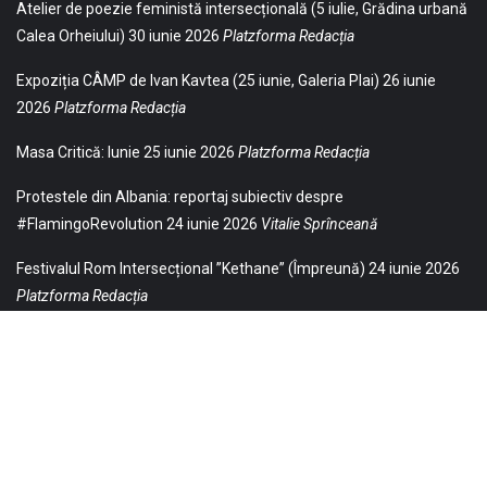
Atelier de poezie feministă intersecțională (5 iulie, Grădina urbană
Calea Orheiului)
30 iunie 2026
Platzforma Redacția
Expoziția CÂMP de Ivan Kavtea (25 iunie, Galeria Plai)
26 iunie
2026
Platzforma Redacția
Masa Critică: Iunie
25 iunie 2026
Platzforma Redacția
Protestele din Albania: reportaj subiectiv despre
#FlamingoRevolution
24 iunie 2026
Vitalie Sprînceană
Festivalul Rom Intersecțional ”Kethane” (Împreună)
24 iunie 2026
Platzforma Redacția
© 2021 Toate drepturile sunt rezervate Editurii Baricada (Str.
William Gladston nr. 30, 1000, Sofia, Bulgaria). Utilizarea