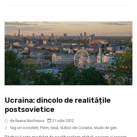
Ucraina: dincolo de realitățile
postsovietice
de Ileana Nachescu
21 iulie 2022
/
tag-uri:
occident
,
Putin
,
rasă
,
război din Ucraina
,
studii de gen