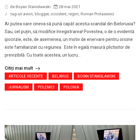
de Boyan Stanislawski
28 mai 2021
/
tag-uri:
avion
,
blogger
,
occident
,
regim
,
Roman Protasevici
Ar putea oare cineva să pună capăt acestui scandal din Bielorusia?
Sau, cel puțin, să modifice înregistrarea! Povestea, o de o evidentă
ipocrizie, este, de asemenea, un motiv de enervare pentru oricine
este familiarizat cu regiunea . Este în egală masură plictisitor de
previzibilă. Cu toate acestea, un lucru...
Citiți mai mult
ARTICOLE RECENTE
BELARUS
BOIAN STANISLAWSKI
JURNALISM
POLEMICI
POLONIA