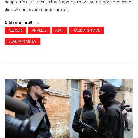
noaptea în care Iranul a tras împotriva bazelor militare americane
din Irak sunt evenimente care au...
Citiți mai mult
ALEGERI
ANALIZE
IRAN
RĂZBOI ŞI PACE
VLADIMIR MITEV