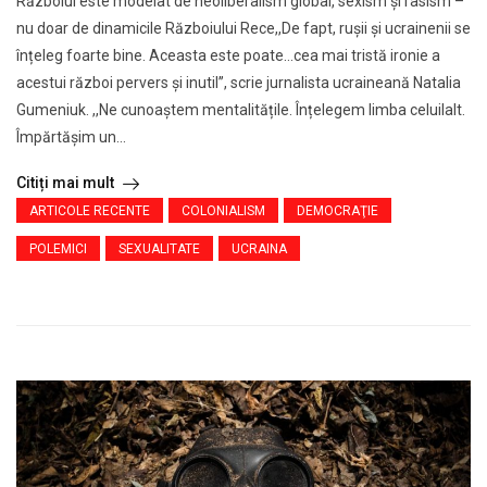
Războiul este modelat de neoliberalism global, sexism și rasism –
nu doar de dinamicile Războiului Rece,,De fapt, rușii și ucrainenii se
înțeleg foarte bine. Aceasta este poate…cea mai tristă ironie a
acestui război pervers și inutil’’, scrie jurnalista ucraineană Natalia
Gumeniuk. ,,Ne cunoaștem mentalitățile. Înțelegem limba celuilalt.
Împărtășim un...
Citiți mai mult
ARTICOLE RECENTE
COLONIALISM
DEMOCRAŢIE
POLEMICI
SEXUALITATE
UCRAINA