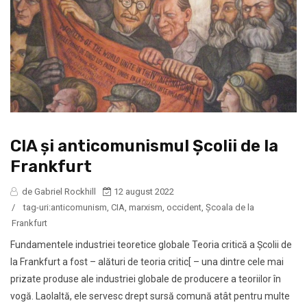
CIA și anticomunismul Școlii de la
Frankfurt
de Gabriel Rockhill
12 august 2022
/
tag-uri:
anticomunism
,
CIA
,
marxism
,
occident
,
Școala de la
Frankfurt
Fundamentele industriei teoretice globale Teoria critică a Școlii de
la Frankfurt a fost – alături de teoria critic[ – una dintre cele mai
prizate produse ale industriei globale de producere a teoriilor în
vogă. Laolaltă, ele servesc drept sursă comună atât pentru multe