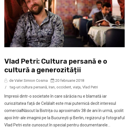
Vlad Petri: Cultura persană e o
cultură a generozității
de Valer Simion Cosma
20 februarie 2018
/
tag-uri:
cultura persană
,
Iran
,
occident
,
viaţa
,
Vlad Petri
Impresii dintr-o societate în care sărăcia nu e blamată iar
curiozitatea față de Celălalt este mai puternică decît interesul
comercialNăscut la Bistrița cu aproximativ 38 de ani în urmă, școlit
apoi într-ale imaginii pe la București și Berlin, regizorul și fotograful
Vlad Petri este cunoscut în special pentru documentarele...