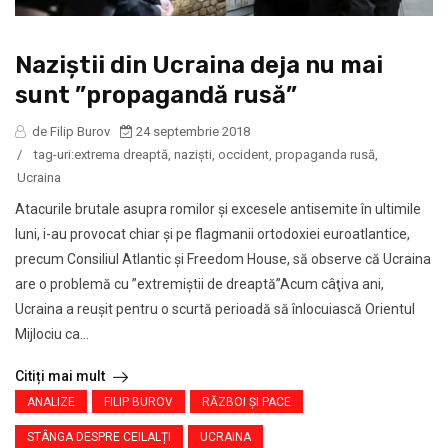
Naziştii din Ucraina deja nu mai
sunt ”propagandă rusă”
de Filip Burov
24 septembrie 2018
/
tag-uri:
extrema dreaptă
,
nazişti
,
occident
,
propaganda rusă
,
Ucraina
Atacurile brutale asupra romilor şi excesele antisemite în ultimile
luni, i-au provocat chiar şi pe flagmanii ortodoxiei euroatlantice,
precum Consiliul Atlantic şi Freedom House, să observe că Ucraina
are o problemă cu ”extremiştii de dreaptă”Acum câţiva ani,
Ucraina a reuşit pentru o scurtă perioadă să înlocuiască Orientul
Mijlociu ca...
Citiți mai mult
ANALIZE
FILIP BUROV
RĂZBOI ŞI PACE
STÂNGA DESPRE CEILALȚI
UCRAINA