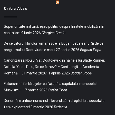
Critic Atac
Superioritate militară, eșec politic: despre limitele mobilizării în
capitalism
9 iunie 2026
Giorgian Guțoiu
De ce viitorul filmului românesc e la Eugen Jebeleanu. Și de ce
programul lui Radu Jude e mort
27 aprilie 2026
Bogdan Popa
Canonizarea Noului Val: Dostoievski în hainele lui Blade Runner.
Note la “Cristi Puiu, De ce filmez? – Conferință la Academia
Română – 31 martie 2026”
1 aprilie 2026
Bogdan Popa
Futurism-ul fortărețelor ca fațadă a capitalului monopolist:
Muskismul
17 martie 2026
Stefan Tiron
Denunțăm anticomunismul. Revendicăm dreptul la o societate
fără exploatare!
9 martie 2026
Redacția