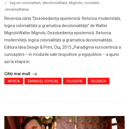
/
tag-uri:
colonialism
,
decolonialitate
,
Mignolo
,
occident
,
universalitatea
Recenzia cărţii ”Dezobediența epistemică. Retorica modernității,
logica colonialității și gramatica decolonialității” de Walter
MignoloWalter Mignolo, Dezobediența epistemică. Retorica
modernității, logica colonialității și gramatica decolonialității,
Editura Idea Design & Print, Cluj, 2015 „Paradigma eurocentrică a
cunoașterii – în modurile sale teopolitice și egopolitice – a ajuns
azi la etapa în...
Citiți mai mult
AFRICA
EMANUEL COPILAȘ
FILOSOFIE
RECENZII