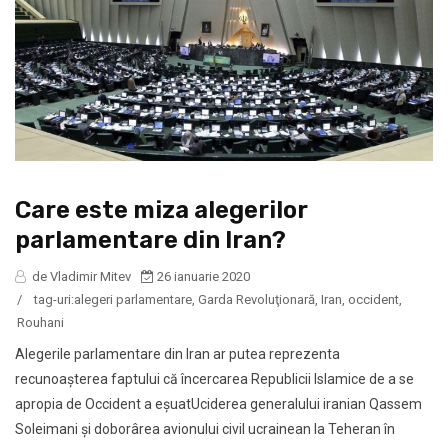
Care este miza alegerilor
parlamentare din Iran?
de Vladimir Mitev
26 ianuarie 2020
/
tag-uri:
alegeri parlamentare
,
Garda Revoluţionară
,
Iran
,
occident
,
Rouhani
Alegerile parlamentare din Iran ar putea reprezenta
recunoaşterea faptului că încercarea Republicii Islamice de a se
apropia de Occident a eşuatUciderea generalului iranian Qassem
Soleimani şi doborârea avionului civil ucrainean la Teheran în