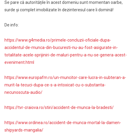
Se pare că autoritățile în acest domeniu sunt momentan oarbe,
surde și complet imobilizate în dezinteresul care îi domină!
De info:
https://www.g4media.ro/primele-concluzii-oficiale-dupa-
accidentul-de-munca-din-bucuresti-nu-au-fost-asigurate-in-
totalitate-acele-sprijiniri-de-maluri-pentru-a-nu-se-genera-acest-
eveniment.html
https://www.europafm.ro/un-muncitor-care-lucra-in-subteran-a-
murit-la-tecuci-dupa-ce-s-a-intoxicat-cu-o-substanta-
necunoscuta-audio/
https://tvr-craiova.ro/stiri/accident-de-munca-la-bradesti/
https://www.ordinea.ro/accident-de-munca-mortal-la-damen-
shipyards-mangalia/