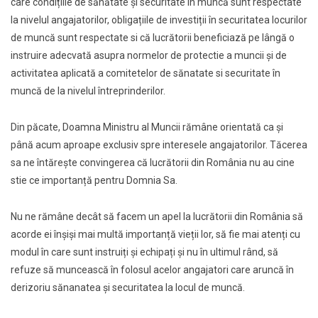
care condițiile de sănătate și securitate în muncă sunt respectate
la nivelul angajatorilor, obligațiile de investiții în securitatea locurilor
de muncă sunt respectate si că lucrătorii beneficiază pe lângă o
instruire adecvată asupra normelor de protectie a muncii și de
activitatea aplicată a comitetelor de sănatate si securitate în
muncă de la nivelul întreprinderilor.
Din păcate, Doamna Ministru al Muncii rămâne orientată ca și
până acum aproape exclusiv spre interesele angajatorilor. Tăcerea
sa ne întărește convingerea că lucrătorii din România nu au cine
stie ce importanță pentru Domnia Sa.
Nu ne rămâne decât să facem un apel la lucrătorii din România să
acorde ei înșiși mai multă importanță vieții lor, să fie mai atenți cu
modul în care sunt instruiți și echipați și nu în ultimul rând, să
refuze să muncească în folosul acelor angajatori care aruncă în
derizoriu sănanatea și securitatea la locul de muncă.