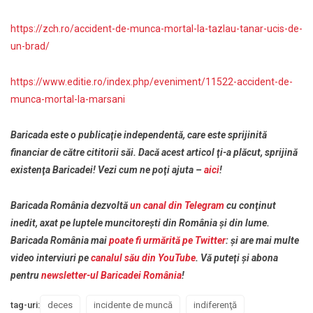
https://zch.ro/accident-de-munca-mortal-la-tazlau-tanar-ucis-de-
un-brad/
https://www.editie.ro/index.php/eveniment/11522-accident-de-
munca-mortal-la-marsani
Baricada este o publicaţie independentă, care este sprijinită
financiar de către cititorii săi. Dacă acest articol ţi-a plăcut, sprijină
existenţa Baricadei! Vezi cum ne poţi ajuta –
aici
!
Baricada România dezvoltă
un canal din Telegram
cu conţinut
inedit, axat pe luptele muncitoreşti din România şi din lume.
Baricada România mai
poate fi urmărită pe Twitter
: şi are mai multe
video interviuri pe
canalul său din YouTube
. Vă puteţi şi abona
pentru
newsletter-ul Baricadei România
!
tag-uri:
deces
incidente de muncă
indiferenţă