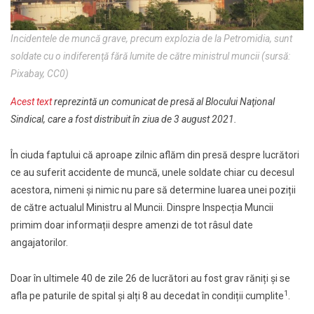
Incidentele de muncă grave, precum explozia de la Petromidia, sunt
soldate cu o indiferenţă fără lumite de către ministrul muncii (sursă:
Pixabay, CC0)
Acest text
reprezintă un comunicat de presă al Blocului Naţional
Sindical, care a fost distribuit în ziua de 3 august 2021.
În ciuda faptului că aproape zilnic aflăm din presă despre lucrători
ce au suferit accidente de muncă, unele soldate chiar cu decesul
acestora, nimeni și nimic nu pare să determine luarea unei poziții
de către actualul Ministru al Muncii. Dinspre Inspecția Muncii
primim doar informații despre amenzi de tot râsul date
angajatorilor.
Doar în ultimele 40 de zile 26 de lucrători au fost grav răniți și se
1
afla pe paturile de spital și alți 8 au decedat în condiții cumplite
.