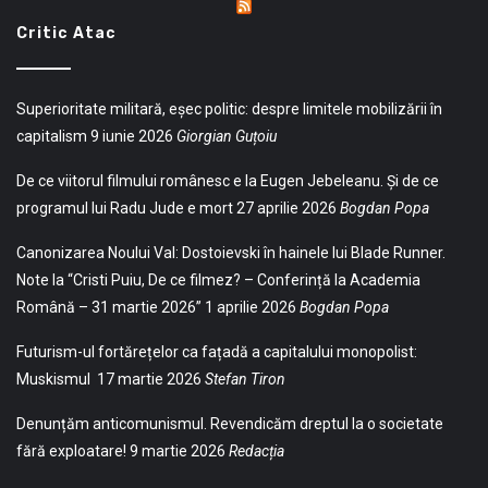
Critic Atac
Superioritate militară, eșec politic: despre limitele mobilizării în
capitalism
9 iunie 2026
Giorgian Guțoiu
De ce viitorul filmului românesc e la Eugen Jebeleanu. Și de ce
programul lui Radu Jude e mort
27 aprilie 2026
Bogdan Popa
Canonizarea Noului Val: Dostoievski în hainele lui Blade Runner.
Note la “Cristi Puiu, De ce filmez? – Conferință la Academia
Română – 31 martie 2026”
1 aprilie 2026
Bogdan Popa
Futurism-ul fortărețelor ca fațadă a capitalului monopolist:
Muskismul
17 martie 2026
Stefan Tiron
Denunțăm anticomunismul. Revendicăm dreptul la o societate
fără exploatare!
9 martie 2026
Redacția