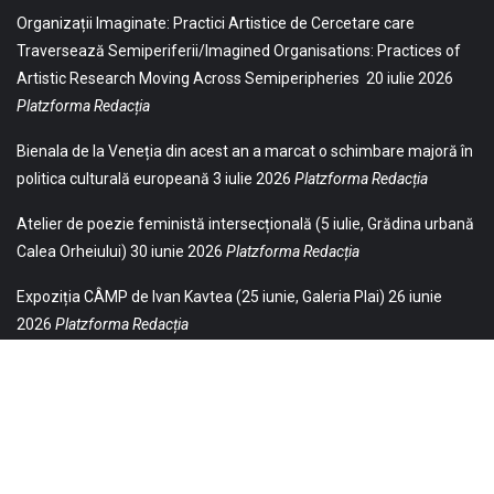
Organizații Imaginate: Practici Artistice de Cercetare care
Traversează Semiperiferii/Imagined Organisations: Practices of
Artistic Research Moving Across Semiperipheries
20 iulie 2026
Platzforma Redacția
Bienala de la Veneția din acest an a marcat o schimbare majoră în
politica culturală europeană
3 iulie 2026
Platzforma Redacția
Atelier de poezie feministă intersecțională (5 iulie, Grădina urbană
Calea Orheiului)
30 iunie 2026
Platzforma Redacția
Expoziția CÂMP de Ivan Kavtea (25 iunie, Galeria Plai)
26 iunie
2026
Platzforma Redacția
© 2021 Toate drepturile sunt rezervate Editurii Baricada (Str.
William Gladston nr. 30, 1000, Sofia, Bulgaria). Utilizarea