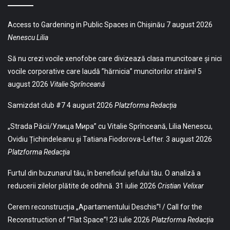
Access to Gardening in Public Spaces in Chișinău
7 august 2026
Nenescu Lilia
Să nu crezi vocile xenofobe care divizează clasa muncitoare și nici
vocile corporative care laudă ”hărnicia” muncitorilor străini!
5
august 2026
Vitalie Sprînceană
Samizdat club #7
4 august 2026
Platzforma Redacția
„Strada Păcii/Улица Мира” cu Vitalie Sprînceană, Lilia Nenescu,
Ovidiu Țichindeleanu și Tatiana Fiodorova-Lefter.
3 august 2026
Platzforma Redacția
Furtul din buzunarul tău, în beneficiul șefului tău. O analiză a
reducerii zilelor plătite de odihnă.
31 iulie 2026
Cristian Velixar
Cerem reconstrucția „Apartamentului Deschis”! / Call for the
Reconstruction of ”Flat Space”!
23 iulie 2026
Platzforma Redacția