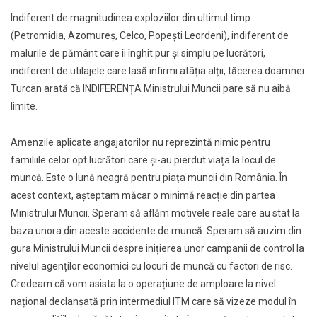
Indiferent de magnitudinea exploziilor din ultimul timp
(Petromidia, Azomureș, Celco, Popești Leordeni), indiferent de
malurile de pământ care îi înghit pur și simplu pe lucrători,
indiferent de utilajele care lasă infirmi atâția alții, tăcerea doamnei
Turcan arată că INDIFERENȚA Ministrului Muncii pare să nu aibă
limite.
Amenzile aplicate angajatorilor nu reprezintă nimic pentru
familiile celor opt lucrători care și-au pierdut viața la locul de
muncă. Este o lună neagră pentru piața muncii din România. În
acest context, așteptam măcar o minimă reacție din partea
Ministrului Muncii. Speram să aflăm motivele reale care au stat la
baza unora din aceste accidente de muncă. Speram să auzim din
gura Ministrului Muncii despre inițierea unor campanii de control la
nivelul agenților economici cu locuri de muncă cu factori de risc.
Credeam că vom asista la o operațiune de amploare la nivel
național declanșată prin intermediul ITM care să vizeze modul în