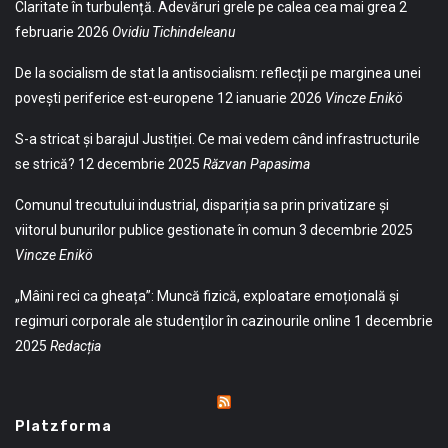
Claritate în turbulență. Adevăruri grele pe calea cea mai grea
2
februarie 2026
Ovidiu Tichindeleanu
De la socialism de stat la antisocialism: reflecții pe marginea unei
povești periferice est-europene
12 ianuarie 2026
Vincze Enikö
S-a stricat și barajul Justiției. Ce mai vedem când infrastructurile
se strică?
12 decembrie 2025
Răzvan Papasima
Comunul trecutului industrial, dispariția sa prin privatizare și
viitorul bunurilor publice gestionate în comun
3 decembrie 2025
Vincze Enikö
„Mâini reci ca gheața”: Muncă fizică, exploatare emoțională și
regimuri corporale ale studenților în cazinourile online
1 decembrie
2025
Redacția
Platzforma