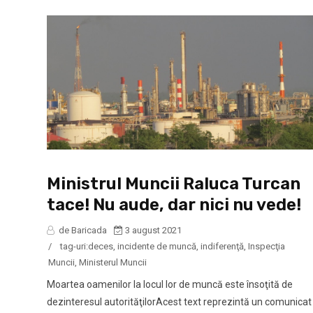
Ministrul Muncii Raluca Turcan
tace! Nu aude, dar nici nu vede!
de Baricada
3 august 2021
/
tag-uri:
deces
,
incidente de muncă
,
indiferenţă
,
Inspecţia
Muncii
,
Ministerul Muncii
Moartea oamenilor la locul lor de muncă este însoţită de
dezinteresul autorităţilorAcest text reprezintă un comunicat