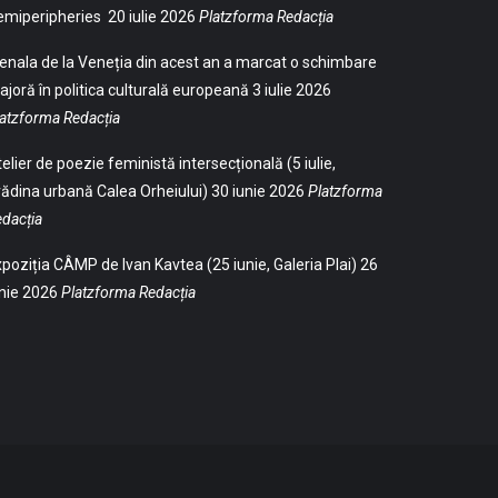
emiperipheries
20 iulie 2026
Platzforma Redacția
enala de la Veneția din acest an a marcat o schimbare
joră în politica culturală europeană
3 iulie 2026
atzforma Redacția
elier de poezie feministă intersecțională (5 iulie,
ădina urbană Calea Orheiului)
30 iunie 2026
Platzforma
dacția
poziția CÂMP de Ivan Kavtea (25 iunie, Galeria Plai)
26
nie 2026
Platzforma Redacția