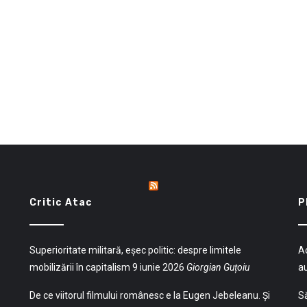
Critic Atac
P
Superioritate militară, eșec politic: despre limitele
Ac
mobilizării în capitalism
9 iunie 2026
Giorgian Guțoiu
a
De ce viitorul filmului românesc e la Eugen Jebeleanu. Și
Să