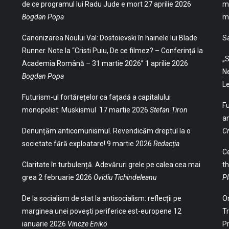
de ce programul lui Radu Jude e mort
27 aprilie 2026
mu
Bogdan Popa
mu
Canonizarea Noului Val: Dostoievski în hainele lui Blade
S
Runner. Note la “Cristi Puiu, De ce filmez? – Conferință la
„S
Academia Română – 31 martie 2026”
1 aprilie 2026
Ne
Bogdan Popa
Le
Futurism-ul fortărețelor ca fațadă a capitalului
Fu
monopolist: Muskismul
17 martie 2026
Stefan Tiron
an
Denunțăm anticomunismul. Revendicăm dreptul la o
Cr
societate fără exploatare!
9 martie 2026
Redacția
Ce
Claritate în turbulență. Adevăruri grele pe calea cea mai
th
grea
2 februarie 2026
Ovidiu Tichindeleanu
Pl
De la socialism de stat la antisocialism: reflecții pe
Or
marginea unei povești periferice est-europene
12
Tr
ianuarie 2026
Vincze Enikö
Pr