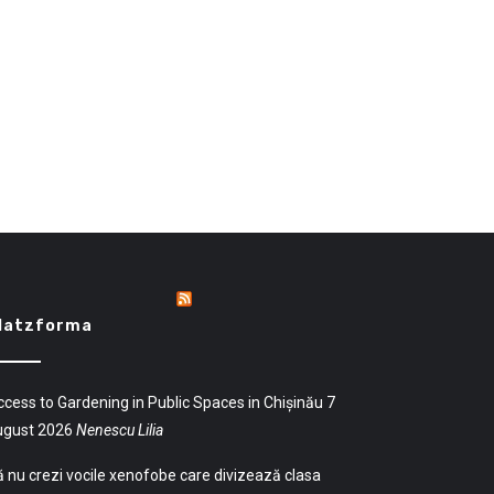
latzforma
cess to Gardening in Public Spaces in Chișinău
7
ugust 2026
Nenescu Lilia
 nu crezi vocile xenofobe care divizează clasa