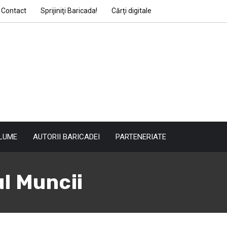
Contact
Sprijiniţi Baricada!
Cărţi digitale
LUME
AUTORII BARICADEI
PARTENERIATE
l Muncii