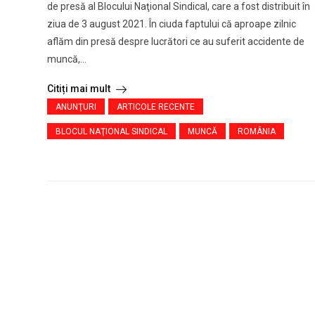
de presă al Blocului Naţional Sindical, care a fost distribuit în
ziua de 3 august 2021. În ciuda faptului că aproape zilnic
aflăm din presă despre lucrători ce au suferit accidente de
muncă,...
Citiți mai mult
ANUNŢURI
ARTICOLE RECENTE
BLOCUL NAŢIONAL SINDICAL
MUNCĂ
ROMÂNIA