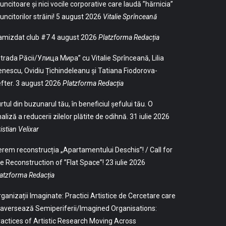
ncitoare și nici vocile corporative care laudă ”hărnicia”
ncitorilor străini!
5 august 2026
Vitalie Sprînceană
amizdat club #7
4 august 2026
Platzforma Redacția
trada Păcii/Улица Мира” cu Vitalie Sprînceană, Lilia
nescu, Ovidiu Țichindeleanu și Tatiana Fiodorova-
fter.
3 august 2026
Platzforma Redacția
rtul din buzunarul tău, în beneficiul șefului tău. O
aliză a reducerii zilelor plătite de odihnă.
31 iulie 2026
istian Velixar
rem reconstrucția „Apartamentului Deschis”! / Call for
e Reconstruction of ”Flat Space”!
23 iulie 2026
atzforma Redacția
ganizații Imaginate: Practici Artistice de Cercetare care
aversează Semiperiferii/Imagined Organisations:
actices of Artistic Research Moving Across