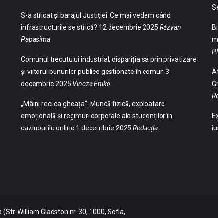
S
S-a stricat și barajul Justiției. Ce mai vedem când
infrastructurile se strică?
12 decembrie 2025
Răzvan
Bi
Papasima
ma
Pl
Comunul trecutului industrial, dispariția sa prin privatizare
și viitorul bunurilor publice gestionate în comun
3
At
decembrie 2025
Vincze Enikö
Gr
Re
„Mâini reci ca gheața”: Muncă fizică, exploatare
emoțională și regimuri corporale ale studenților în
Ex
cazinourile online
1 decembrie 2025
Redacția
iu
(Str. William Gladston nr. 30, 1000, Sofia,