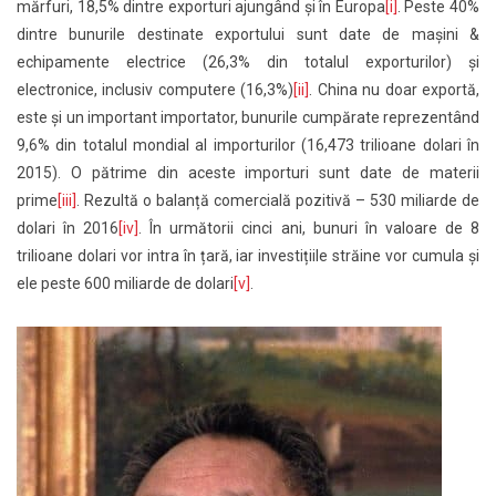
mărfuri, 18,5% dintre exporturi ajungând și în Europa
[i]
. Peste 40%
dintre bunurile destinate exportului sunt date de mașini &
echipamente electrice (26,3% din totalul exporturilor) și
electronice, inclusiv computere (16,3%)
[ii]
. China nu doar exportă,
este și un important importator, bunurile cumpărate reprezentând
9,6% din totalul mondial al importurilor (16,473 trilioane dolari în
2015). O pătrime din aceste importuri sunt date de materii
prime
[iii]
. Rezultă o balanță comercială pozitivă – 530 miliarde de
dolari în 2016
[iv]
. În următorii cinci ani, bunuri în valoare de 8
trilioane dolari vor intra în țară, iar investițiile străine vor cumula și
ele peste 600 miliarde de dolari
[v]
.