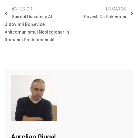
ANTERIOR
URMĂTOR
Spiritul Diavolesc Al
Povești Cu Pokemoni
Jidovimii Bolșevice.
Anticomunismul Neolegionar În
România Postcomunistă
Aurelian Giugăl