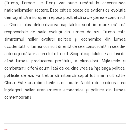
(Trump, Farage, Le Pen), vor pune umărul la ascensiunea
naționalismelor sectare. Este cât se poate de evident că evoluția
demografică a Europei în epoca postbelică și creșterea economică
a Chinei plus delocalizarea capitalului sunt în mare măsură
responsabile de noile evoluții din lumea de azi. Trump este
simptomul noilor evoluții politice și economice din lumea
occidentală, o lumea cu mult diferită de cea consolidată în cea de-
a doua jumătate a secolului trecut. Scopul capitalului e același de
când lumea: producerea profitului, a plusvalorii. Mijloacele și
combatanții diferă acum. Iată de ce, cine vrea să înțeleagă politica,
politicile de azi, va trebui să întoarcă capul tot mai mult către
China. Este una din cheile care poate facilita deschiderea ușii
înțelegerii noilor aranjamente economice și politice din lumea
contemporană.