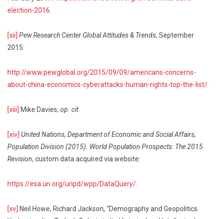
election-2016
.
[xii]
Pew Research Center Global Attitudes & Trends
, September
2015:
http://www.pewglobal.org/2015/09/09/americans-concerns-
about-china-economics-cyberattacks-human-rights-top-the-list/
.
[xiii]
Mike Davies,
op. cit
.
[xiv]
United Nations, Department of Economic and Social Affairs,
Population Division (2015). World Population Prospects: The 2015
Revision
, custom data acquired via website:
https://esa.un.org/unpd/wpp/DataQuery/
.
[xv]
Neil Howe, Richard Jackson, “Demography and Geopolitics.