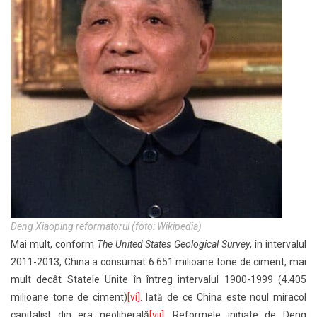
Deng Xiaoping reformatorul (foto: Wikipedia)
Mai mult, conform
The United States Geological Survey
, în intervalul
2011-2013, China a consumat 6.651 milioane tone de ciment, mai
mult decât Statele Unite în întreg intervalul 1900-1999 (4.405
milioane tone de ciment)
[vi]
. Iată de ce China este noul miracol
capitalist din era neoliberală
[vii]
. Reformele inițiate de Deng