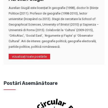
Aurelian Giugăl este licențiat în geografie (1998), doctor în Științe
Politice (2011). Profesor de geografie (1998-2010), lector
universitar (începând cu 2013). Stagii de cercetare la School of
Geographical Sciences, University of Bristol (2010) și Sapienza –
Univeristà di Roma (2015). Colaborări la ʻCulturaʼ (2009-2015),
ʻCriticAtacʼ, ʻSocial Eastʼ, ʻArgumente și Fapteʼ și ʻObservator
Culturalʼ. Arii de interes: geografie politică, geografie electorală,
partide politice, politică românească.
vizualizați toate postările
Postări Asemănătoare