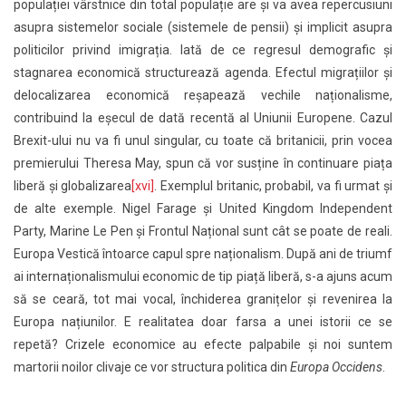
populației vârstnice din total populație are și va avea repercusiuni
asupra sistemelor sociale (sistemele de pensii) și implicit asupra
politicilor privind imigrația. Iată de ce regresul demografic și
stagnarea economică structurează agenda. Efectul migrațiilor și
delocalizarea economică reșapează vechile naționalisme,
contribuind la eșecul de dată recentă al Uniunii Europene. Cazul
Brexit-ului nu va fi unul singular, cu toate că britanicii, prin vocea
premierului Theresa May, spun că vor susține în continuare piața
liberă și globalizarea
[xvi]
. Exemplul britanic, probabil, va fi urmat și
de alte exemple. Nigel Farage și United Kingdom Independent
Party, Marine Le Pen și Frontul Național sunt cât se poate de reali.
Europa Vestică întoarce capul spre naționalism. După ani de triumf
ai internaționalismului economic de tip piață liberă, s-a ajuns acum
să se ceară, tot mai vocal, închiderea granițelor și revenirea la
Europa națiunilor. E realitatea doar farsa a unei istorii ce se
repetă? Crizele economice au efecte palpabile și noi suntem
martorii noilor clivaje ce vor structura politica din
Europa Occidens
.