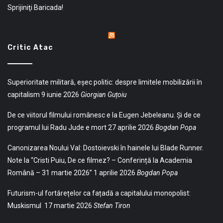
Sprijiniţi Baricada!
Critic Atac
Superioritate militară, eșec politic: despre limitele mobilizării în
capitalism
9 iunie 2026
Giorgian Guțoiu
De ce viitorul filmului românesc e la Eugen Jebeleanu. Și de ce
programul lui Radu Jude e mort
27 aprilie 2026
Bogdan Popa
Canonizarea Noului Val: Dostoievski în hainele lui Blade Runner.
Note la “Cristi Puiu, De ce filmez? – Conferință la Academia
Română – 31 martie 2026”
1 aprilie 2026
Bogdan Popa
Futurism-ul fortărețelor ca fațadă a capitalului monopolist:
Muskismul
17 martie 2026
Stefan Tiron