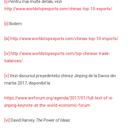
[i]
Pentru mai multe detalii, vezi
http://www.worldstopexports.com/chinas-top-10-exports/
.
[ii]
Ibidem.
[iii]
http://www.worldstopexports.com/chinas-top-10-imports/
.
[iv]
http://www.worldstopexports.com/top-chinese-trade-
balances/
.
[v]
Vezi discursul președintelui chinez Jinping de la Davos din
martie 2017, disponibil la:
https://www.weforum.org/agenda/2017/01/full-text-of-xi-
jinping-keynote-at-the-world-economic-forum
.
[vi]
David Harvey,
The Power of Ideas
: