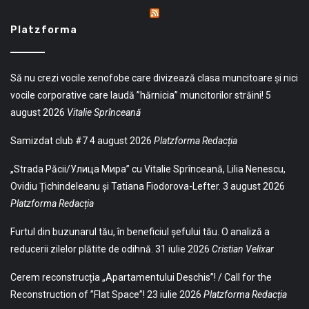
Platzforma
Să nu crezi vocile xenofobe care divizează clasa muncitoare și nici
vocile corporative care laudă ”hărnicia” muncitorilor străini!
5
august 2026
Vitalie Sprînceană
Samizdat club #7
4 august 2026
Platzforma Redacția
„Strada Păcii/Улица Мира” cu Vitalie Sprînceană, Lilia Nenescu,
Ovidiu Țichindeleanu și Tatiana Fiodorova-Lefter.
3 august 2026
Platzforma Redacția
Furtul din buzunarul tău, în beneficiul șefului tău. O analiză a
reducerii zilelor plătite de odihnă.
31 iulie 2026
Cristian Velixar
Cerem reconstrucția „Apartamentului Deschis”! / Call for the
Reconstruction of ”Flat Space”!
23 iulie 2026
Platzforma Redacția