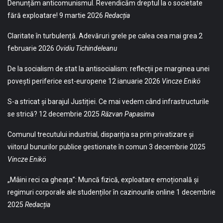
Denunțăm anticomunismul. Revendicăm dreptul la o societate
fără exploatare!
9 martie 2026
Redacția
Claritate în turbulență. Adevăruri grele pe calea cea mai grea
2
februarie 2026
Ovidiu Tichindeleanu
De la socialism de stat la antisocialism: reflecții pe marginea unei
povești periferice est-europene
12 ianuarie 2026
Vincze Enikö
S-a stricat și barajul Justiției. Ce mai vedem când infrastructurile
se strică?
12 decembrie 2025
Răzvan Papasima
Comunul trecutului industrial, dispariția sa prin privatizare și
viitorul bunurilor publice gestionate în comun
3 decembrie 2025
Vincze Enikö
„Mâini reci ca gheața”: Muncă fizică, exploatare emoțională și
regimuri corporale ale studenților în cazinourile online
1 decembrie
2025
Redacția