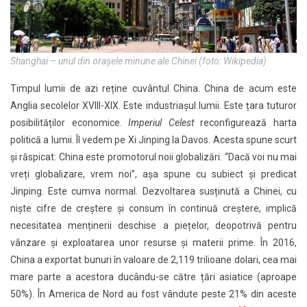
Shanghai – unul din orașele minune ale Chinei (foto: Wikipedia)
Timpul lumii de azi reține cuvântul China. China de acum este
Anglia secolelor XVIII-XIX. Este industriașul lumii. Este țara tuturor
posibilităților economice.
Imperiul Celest
reconfigurează harta
politică a lumii. Îl vedem pe Xi Jinping la Davos. Acesta spune scurt
și răspicat: China este promotorul noii globalizări. “Dacă voi nu mai
vreți globalizare, vrem noi”, așa spune cu subiect și predicat
Jinping. Este cumva normal. Dezvoltarea susținută a Chinei, cu
niște cifre de creștere și consum în continuă creștere, implică
necesitatea menținerii deschise a piețelor, deopotrivă pentru
vânzare și exploatarea unor resurse și materii prime. În 2016,
China a exportat bunuri în valoare de 2,119 trilioane dolari, cea mai
mare parte a acestora ducându-se către țări asiatice (aproape
50%). În America de Nord au fost vândute peste 21% din aceste