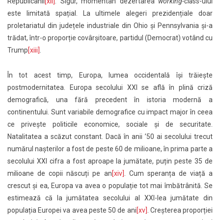
Republicanii
[xii]
. Sigur, momentan dezertarea
working-class
-ului
este limitată spațial. La ultimele alegeri prezidențiale doar
proletariatul din județele industriale din Ohio și Pennsylvania și-a
trădat, într-o proporție covârșitoare, partidul (Democrat) votând cu
Trump
[xiii]
.
În tot acest timp, Europa, lumea occidentală își trăiește
postmodernitatea. Europa secolului XXI se află în plină criză
demografică, una fără precedent în istoria modernă a
continentului. Sunt variabile demografice cu impact major în ceea
ce privește politicile economice, sociale și de securitate.
Natalitatea a scăzut constant. Dacă în anii ʼ50 ai secolului trecut
numărul nașterilor a fost de peste 60 de milioane, în prima parte a
secolului XXI cifra a fost aproape la jumătate, puțin peste 35 de
milioane de copii născuți pe an
[xiv]
. Cum speranța de viață a
crescut și ea, Europa va avea o populație tot mai îmbătrânită. Se
estimează că la jumătatea secolului al XXI-lea jumătate din
populația Europei va avea peste 50 de ani
[xv]
. Creșterea proporției