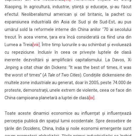
Xiaoping, în agricultură, industrie, știință și educație, și-au făcut
efectul. Neoliberalismul american și cel britanic, la pachet cu
expansiunea industrială din Asia de Sud și de Sud-Est, au pus
umărul sold la reformele interne din China anilor ʼ70 ai secolului
trecut. În acea vreme, țara era încă considerată ca fiind una din
Lumea a Treia
[viii]
. Între timp lucrurile s-au schimbat și evoluează
cu repeziciune. Inclusiv în ceea ce privește luptele de clasă
inerente dezvoltării și amplificării capitalismului. La Davos, Xi
Jinping a citat chiar din Dickens: “It was the best of times, it was
the worst of times” (
A Tale of Two Cities
). Condițiile dickensiene din
multele zone industriale au generat, doar în 2005, peste 74.000 de
proteste, demonstrații, unele extrem de violente, ceea ce face din
China campioana planetară a luptei de clasă
[ix]
.
Toate aceste dinamici economice au influențat și influențează
percepția publică din spațiul lumii occidentale. Spre deosebire de
țările din
Occidens
, China, India și noile economii emergente sunt
acum promotorii globalizării. Țările primei industrializări se închid