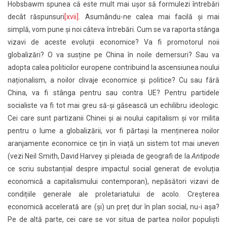
Hobsbawm spunea că este mult mai ușor să formulezi întrebări
decât răspunsuri
[xvii]
. Asumându-ne calea mai facilă și mai
simplă, vom pune și noi câteva întrebări. Cum se va raporta stânga
vizavi de aceste evoluții economice? Va fi promotorul noii
globalizări? O va susține pe China în noile demersuri? Sau va
adopta calea politicilor europene contribuind la ascensiunea noului
naționalism, a noilor clivaje economice și politice? Cu sau fără
China, va fi stânga pentru sau contra UE? Pentru partidele
socialiste va fi tot mai greu să-și găsească un echilibru ideologic.
Cei care sunt partizanii Chinei și ai noului capitalism și vor milita
pentru o lume a globalizării, vor fi părtași la menținerea noilor
aranjamente economice ce țin în viață un sistem tot mai
uneven
(vezi Neil Smith, David Harvey și pleiada de geografi de la
Antipode
ce scriu substanțial despre impactul social generat de evoluția
economică a capitalismului contemporan), nepăsători vizavi de
condițiile generale ale proletariatului de acolo. Creșterea
economică accelerată are (și) un preț dur în plan social, nu-i așa?
Pe de altă parte, cei care se vor situa de partea noilor populiști