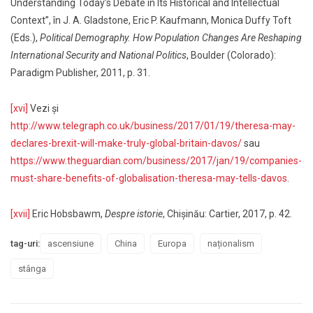
Understanding Today’s Debate in Its Historical and Intellectual
Context”, în J. A. Gladstone, Eric P. Kaufmann, Monica Duffy Toft
(Eds.),
Political Demography. How Population Changes Are Reshaping
International Security and National Politics
, Boulder (Colorado):
Paradigm Publisher, 2011, p. 31.
[xvi]
Vezi și
http://www.telegraph.co.uk/business/2017/01/19/theresa-may-
declares-brexit-will-make-truly-global-britain-davos/
sau
https://www.theguardian.com/business/2017/jan/19/companies-
must-share-benefits-of-globalisation-theresa-may-tells-davos
.
[xvii]
Eric Hobsbawm,
Despre istorie
, Chișinău: Cartier, 2017, p. 42.
tag-uri:
ascensiune
China
Europa
naționalism
stânga