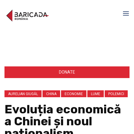
DONATE
AURELIAN GIUGĂL
CHINA
ECONOMIE
LUME
POLEMICI
Evoluția economică
a Chinei și noul
naționalism