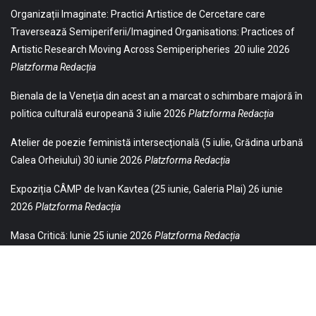
Organizații Imaginate: Practici Artistice de Cercetare care
Traversează Semiperiferii/Imagined Organisations: Practices of
Artistic Research Moving Across Semiperipheries
20 iulie 2026
Platzforma Redacția
Bienala de la Veneția din acest an a marcat o schimbare majoră în
politica culturală europeană
3 iulie 2026
Platzforma Redacția
Atelier de poezie feministă intersecțională (5 iulie, Grădina urbană
Calea Orheiului)
30 iunie 2026
Platzforma Redacția
Expoziția CÂMP de Ivan Kavtea (25 iunie, Galeria Plai)
26 iunie
2026
Platzforma Redacția
Masa Critică: Iunie
25 iunie 2026
Platzforma Redacția