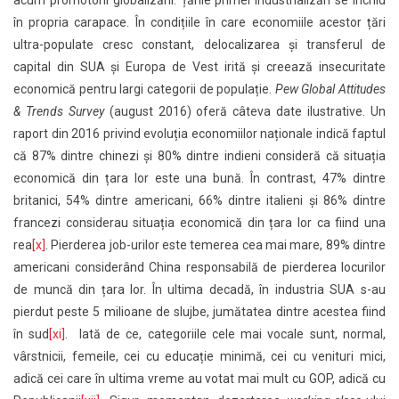
în propria carapace. În condițiile în care economiile acestor țări
ultra-populate cresc constant, delocalizarea și transferul de
capital din SUA și Europa de Vest irită și creează insecuritate
economică pentru largi categorii de populație.
Pew Global Attitudes
& Trends Survey
(august 2016) oferă câteva date ilustrative. Un
raport din 2016 privind evoluția economiilor naționale indică faptul
că 87% dintre chinezi și 80% dintre indieni consideră că situația
economică din țara lor este una bună. În contrast, 47% dintre
britanici, 54% dintre americani, 66% dintre italieni și 86% dintre
francezi considerau situația economică din țara lor ca fiind una
rea
[x]
. Pierderea job-urilor este temerea cea mai mare, 89% dintre
americani considerând China responsabilă de pierderea locurilor
de muncă din țara lor. În ultima decadă, în industria SUA s-au
pierdut peste 5 milioane de slujbe, jumătatea dintre acestea fiind
în sud
[xi]
. Iată de ce, categoriile cele mai vocale sunt, normal,
vârstnicii, femeile, cei cu educație minimă, cei cu venituri mici,
adică cei care în ultima vreme au votat mai mult cu GOP, adică cu