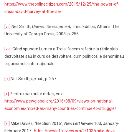
https://www.theonlinecitizen.com/2015/12/25/the-power-of-
ideas-david-harvey-at-the-lse/
.
[vii]
Neil Smith,
Uneven Development
, Third Edition, Athens: The
University of Georgia Press, 2008, p. 255.
[viii]
Când spunem Lumea a Treia, facem referire la țările slab
dezvoltate sau în curs de dezvoltare, cum politicos le denominau
organismele internaționale.
[ix]
Neil Smith,
op. cit.
, p. 257.
[x]
Pentru mai multe detalii, vezi:
http://www.pewglobal.org/2016/08/09/views-on-national-
economies-mixed-as-many-countries-continue-to-struggle/
.
[xi]
Mike Davies, “Election 2016”,
New Left Review
103, January-
February 2017:
https://newleftreview.org/II/103/mike-davis-