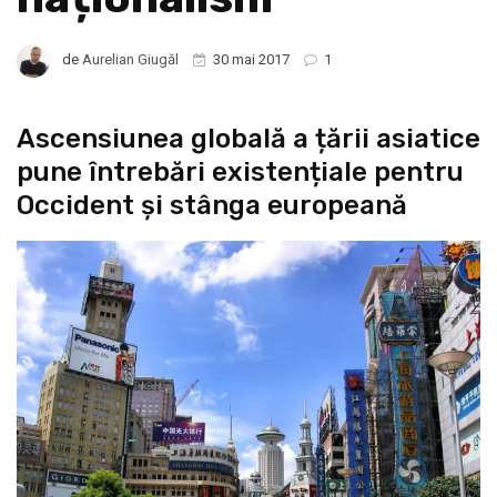
de
Aurelian Giugăl
30 mai 2017
1
Ascensiunea globală a țării asiatice
pune întrebări existențiale pentru
Occident și stânga europeană