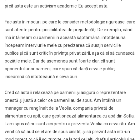
şi că asta este un activism academic. Eu accept asta.
Fac asta în moduri, pe care le consider metodologic riguroase, care
sunt atente pentru posibilitatea de prejudecăţi. De exemplu, când
mă întâlneam cu oamenii în această săptămână, întotdeauna
începeam interviurile mele cu precizarea că susţin serviciile
publice şi că sunt critic în privinţa privatizării, aşa că ei să cunoască
poziiţile mele. Dar de asemenea sunt foarte clar, că sunt
oponentul unor oameni, care spun că dacă ceva e public,
înseamnă că întotdeaună e ceva bun.
Cred că asta îi relaxează pe oamenii şi asigură o reprezentare
onestă şi justă a celor ce oamenii au de spus. Am întâlnit un
manager cu rang înalt de la Veolia, compania privată de
alimentare cu apă, care gestionează alimentarea cu apă din Sofia.
I-am spus că nu sunt aici pentru a prezenta Veolia ca ceva rău. Am
venit că să aud ce el are de spus cinstit, şi să prezint asta într-un
mod corect. Şi că îi voi trimite, ca la toţi ceilalţi, draftul articolului pe