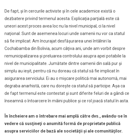
De fapt, şi în cercurile activiste şi în cele academice există o
dezbatere privind termenul acesta. Explicaţia parţială este că
uneori acest proces avea loc nu la nivel municipal, ci la nivel
naţional. Sunt de asemenea locuri unde oamenii nu vor ca statul
să fie implicat. Am încurajat desfăşurarea unei întâlniri la
Cochabamba din Bolivia, acum câţiva ani, unde am vorbit despre
remunicipalizarea şi preluarea controlului asupra apei potabile la
nivel de municipalitate. Jumătate dintre oamenii din sală pur şi
simplu au ieşit, pentru că nu doreau că statul să fie implicat în
asigurarea serviciului. Ei au o mişcare politică mai autonomă, mai
degraba anarhistă, care nu doreşte ca statul să participe. Aşa ca
de fapt termenul este contestat şi sunt diferite feluri de a gândi ce
înseamnă o întoarcere în mâini publice şi ce rol joacă statul în asta.
În încheiere am o întrebare mai amplă către dvs., avându-se în
vedere că susţineţi o anumită formă de proprietate publică
asupra serviciilor de bază ale societăţii şi ale comunităţilor.