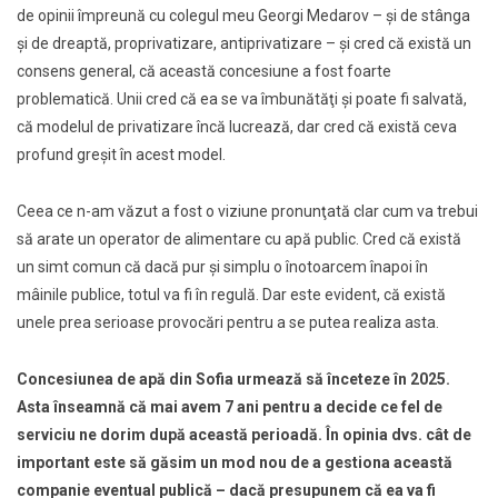
de opinii împreună cu colegul meu Georgi Medarov – şi de stânga
şi de dreaptă, proprivatizare, antiprivatizare – şi cred că există un
consens general, că această concesiune a fost foarte
problematică. Unii cred că ea se va îmbunătăţi şi poate fi salvată,
că modelul de privatizare încă lucrează, dar cred că există ceva
profund greşit în acest model.
Ceea ce n-am văzut a fost o viziune pronunţată clar cum va trebui
să arate un operator de alimentare cu apă public. Cred că există
un simt comun că dacă pur şi simplu o înotoarcem înapoi în
mâinile publice, totul va fi în regulă. Dar este evident, că există
unele prea serioase provocări pentru a se putea realiza asta.
Concesiunea de apă din Sofia urmează să înceteze în 2025.
Asta înseamnă că mai avem 7 ani pentru a decide ce fel de
serviciu ne dorim după această perioadă. În opinia dvs. cât de
important este să găsim un mod nou de a gestiona această
companie eventual publică – dacă presupunem că ea va fi