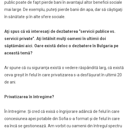
public poate de fapt pierde bani în avantajul altor beneficii sociale
mai large. De exemplu, puteţi pierde banii din apa, dar să câştigaţi
în sănătate şi în alte sfere sociale.
Aţi spus că vă interesaţi de dezbaterea ”servicii publice vs.
servicii private”. Aţi întâlnit mulţi oameni în ultimii doi
săptămâni aici. Oare există deloc o dezbatere în Bulgaria pe
această temă?
Ar spune că cu siguranţa există o vedere răspândită larg, că există
ceva greşit în felul în care privatizarea s-a desfăşurat în ultimii 20
de ani.
Privatizarea în întregime?
În întregime. Şi cred că exisă o îngrijorare adâncă de felul în care
concesiunea apei potabile din Sofia s-a format şi de felul în care
ea încă se gestionează. Am vorbit cu oamenii din întregul spectru