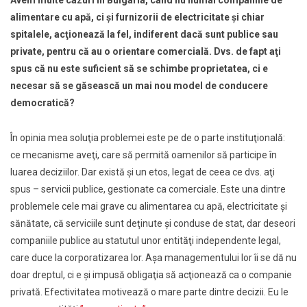
Avem multe cazuri în Bulgaria, când nu numai companiile de
alimentare cu apă, ci şi furnizorii de electricitate şi chiar
spitalele, acţionează la fel, indiferent dacă sunt publice sau
private, pentru că au o orientare comercială. Dvs. de fapt aţi
spus că nu este suficient să se schimbe proprietatea, ci e
necesar să se găsească un mai nou model de conducere
democratică?
În opinia mea soluţia problemei este pe de o parte instituţională:
ce mecanisme aveţi, care să permită oamenilor să participe în
luarea deciziilor. Dar există şi un etos, legat de ceea ce dvs. aţi
spus – servicii publice, gestionate ca comerciale. Este una dintre
problemele cele mai grave cu alimentarea cu apă, electricitate şi
sănătate, că serviciile sunt deţinute şi conduse de stat, dar deseori
companiile publice au statutul unor entităţi independente legal,
care duce la corporatizarea lor. Aşa managementului lor îi se dă nu
doar dreptul, ci e şi impusă obligaţia să acţionează ca o companie
privată. Efectivitatea motivează o mare parte dintre decizii. Eu le