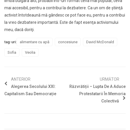
limba bulgară aici, probabil într-un format ceva mai popular, ceva
mai accesibil, pentru a contribui la dezbatere. Ca un om de ştiinţă
activist întotdeaună mă gândesc
ce pot face eu, pentru a contribui
la vreo dezbatere importantă.
Este de fapt esenţa activismului
meu, dacă doriţi.
tag-uri:
alimentare cu apă
concesiune
David McDonald
Sofia
Veolia
ANTERIOR
URMĂTOR
Alegerea Secolului XXI:
Răzvrătiții – Lupta De A Aduce
Capitalism Sau Democrație
Protestatarii În Memoria
Colectivă