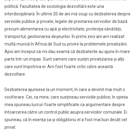
politică. Facultatea de sociologia dezvoltării este una
interdisciplinară. În ultimii 20 de ani mă ocup cu dezbaterea despre
serviciile publice şi private, legate de prestarea serviciilor de bază
precum alimentarea cu apă şi electricitate, protecţia sănătăţii,
transportul, gestionarea deşeurilor. În primii zeci ani am realizat
multă muncă în Africa de Sud cu privire la problemele privatizării.
Apoi am început să-mi dau seamă că dezbaterile au ajuns în mare
parte într-un impas. Sunt oameni care susţin privatizarea şi alţii
care sunt împotriva ei. Am fost foarte critic către această
dezvoltare.
Dezbaterea ajunsese la un moment, în care a devinit mai mult o
vociferare. Cei, ca mine, care susţineau serviciile publice, în opinia
mea spuneau lucruri foarte simplificate ca argumentare despre
întoarcerea către un control public asupra serviciilor comunale. Ei
spuneau, că în esenţa sa şi obligătoriu el a fost mai bun decât cel
privat.