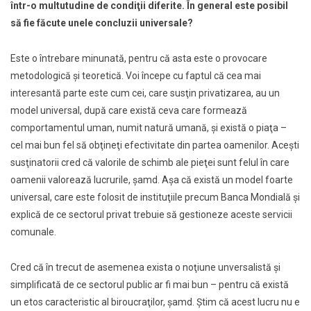
într-o multutudine de condiţii diferite. În general este posibil
să fie făcute unele concluzii universale?
Este o întrebare minunată, pentru că asta este o provocare
metodologică şi teoretică. Voi începe cu faptul că cea mai
interesantă parte este cum cei, care susţin privatizarea, au un
model universal, după care există ceva care formează
comportamentul uman, numit natură umană, şi există o piaţa –
cel mai bun fel să obţineţi efectivitate din partea oamenilor. Aceşti
susţinatorii cred că valorile de schimb ale pieţei sunt felul în care
oamenii valorează lucrurile, şamd. Aşa că există un model foarte
universal, care este folosit de instituţiile precum Banca Mondială şi
explică de ce sectorul privat trebuie să gestioneze aceste servicii
comunale.
Cred că în trecut de asemenea exista o noţiune unversalistă şi
simplificată de ce sectorul public ar fi mai bun – pentru că există
un etos caracteristic al biroucraţilor, şamd. Ştim că acest lucru nu e