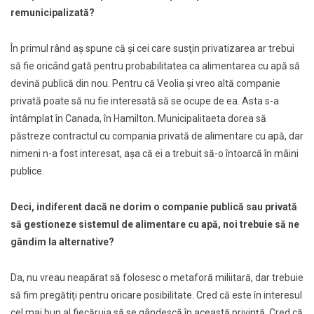
remunicipalizată?
În primul rând aş spune că şi cei care susţin privatizarea ar trebui
să fie oricând gată pentru probabilitatea ca alimentarea cu apă să
devină publică din nou. Pentru că Veolia şi vreo altă companie
privată poate să nu fie interesată să se ocupe de ea. Asta s-a
întâmplat în Canada, în Hamilton. Municipalitaeta dorea să
păstreze contractul cu compania privată de alimentare cu apă, dar
nimeni n-a fost interesat, aşa că ei a trebuit să-o întoarcă în mâini
publice.
Deci, indiferent dacă ne dorim o companie publică sau privată
să gestioneze sistemul de alimentare cu apă, noi trebuie să ne
gândim la alternative?
Da, nu vreau neapărat să folosesc o metaforă miliitară, dar trebuie
să fim pregătiţi pentru oricare posibilitate. Cred că este în interesul
cel mai bun al fiecăruia să se gândescă în această privinţă.
Cred că