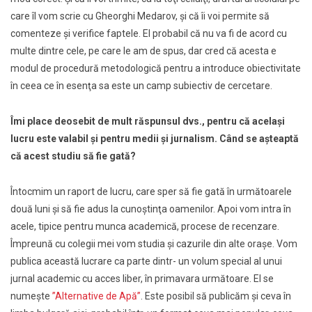
care îl vom scrie cu Gheorghi Medarov, şi că îi voi permite să
comenteze şi verifice faptele. El probabil că nu va fi de acord cu
multe dintre cele, pe care le am de spus, dar cred că acesta e
modul de procedură metodologică pentru a introduce obiectivitate
în ceea ce în esenţa sa este un camp subiectiv de cercetare.
Îmi place deosebit de mult răspunsul dvs., pentru că acelaşi
lucru este valabil şi pentru medii şi jurnalism. Când se aşteaptă
că acest studiu să fie gată?
Întocmim un raport de lucru, care sper să fie gată în următoarele
două luni şi să fie adus la cunoştinţa oamenilor. Apoi vom intra în
acele, tipice pentru munca academică, procese de recenzare.
Împreună cu colegii mei vom studia şi cazurile din alte oraşe. Vom
publica această lucrare ca parte dintr- un volum special al unui
jurnal academic cu acces liber, în primavara următoare. El se
numeşte
”Alternative de Apă”
. Este posibil să publicăm şi ceva în