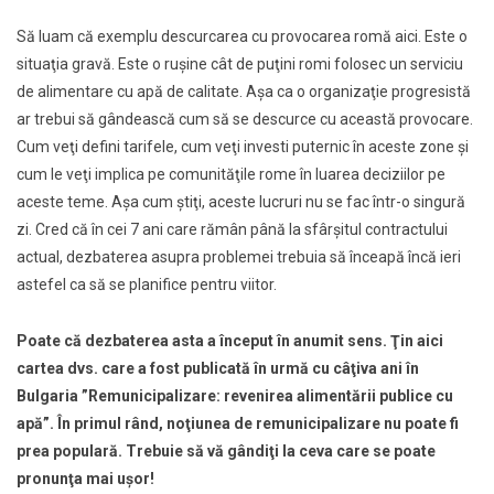
Să luam că exemplu descurcarea cu provocarea romă aici. Este o
situaţia gravă. Este o ruşine cât de puţini romi folosec un serviciu
de alimentare cu apă de calitate. Aşa ca o organizaţie progresistă
ar trebui să gândească cum să se descurce cu această provocare.
Cum veţi defini tarifele, cum veţi investi puternic în aceste zone şi
cum le veţi implica pe comunităţile rome în luarea deciziilor pe
aceste teme. Aşa cum ştiţi, aceste lucruri nu se fac într-o singură
zi. Cred că în cei 7 ani care rămân până la sfârşitul contractului
actual, dezbaterea asupra problemei trebuia să înceapă încă ieri
astefel ca să se planifice pentru viitor.
Poate că dezbaterea asta a început în anumit sens. Ţin aici
cartea dvs. care a fost publicată în urmă cu câţiva ani în
Bulgaria ”Remunicipalizare: revenirea alimentării publice cu
apă”. În primul rând, noţiunea de remunicipalizare nu poate fi
prea populară. Trebuie să vă gândiţi la ceva care se poate
pronunţa mai uşor!