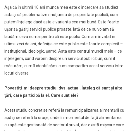
Aşa că în ultimii 10 ani munca mea este o încercare să studiez
asta şi să problematizez noţiunea de proprietate publică, cum
putem înţelege dacă asta e varianta cea mai bună. Este foarte
uşor să găsiţi servicii publice proaste. Iată de ce nu voiam să
laudăm ceva numai pentru că este public. Cum am învaţat în
ultimii zeci de ani, definiţia ce este public este foarte complexă –
instituţional, ideologic, şamd. Asta este centrul muncii mele – ce
înţelegem, când vorbim despre un serviciul public bun, cum îl
măsurăm, cum îl identificăm, cum comparăm acest serviciu între
locuri diverse.
Povestiţi-mi despre studiul dvs. actual. Înţeleg că sunt şi alte
ţări, care participă la el. Care sunt ele?
Acest studiu concret se referă la remunicipalizarea alimentării cu
apă şi se referă la oraşe, unde în momentul de faţă alimentarea
cu apă este gestionată de sectorul privat, dar există mişcare care