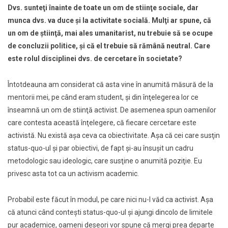
Dvs. sunteţi înainte de toate un om de stiinţe sociale, dar
munca dvs. va duce şi la activitate socială. Mulţi ar spune, că
un om de ştiinţă, mai ales umanitarist, nu trebuie să se ocupe
de concluzii politice, şi că el trebuie să rămână neutral. Care
este rolul disciplinei dvs. de cercetare în societate?
Întotdeauna am considerat că asta vine în anumită măsură de la
mentorii mei, pe când eram student, şi din înţelegerea lor ce
înseamnă un om de stiinţă activist. De asemenea spun oamenilor
care contesta această înţelegere, că fiecare cercetare este
activistă. Nu există aşa ceva ca obiectivitate. Aşa că
cei care susţin
status-quo-ul şi par obiectivi, de fapt şi-au însuşit un cadru
metodologic sau ideologic
, care susţine o anumită poziţie. Eu
privesc asta tot ca un activism academic.
Probabil este făcut în modul, pe care nici nu-l văd ca activist. Aşa
că atunci când conteşti status-quo-ul şi ajungi dincolo de limitele
pur academice, oameni deseori vor spune că mergi prea departe