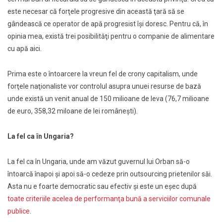
este necesar că forţele progresive din această ţară să se
gândească ce operator de apă progresist îşi doresc. Pentru că, în
opinia mea, există trei posibilităţi pentru o companie de alimentare
cu apă aici.
Prima este o întoarcere la vreun fel de crony capitalism, unde
forţele naţionaliste vor controlul asupra unuei resurse de bază
unde există un venit anual de 150 milioane de leva (76,7 milioane
de euro, 358,32 miloane de lei româneşti).
La fel ca în Ungaria?
La fel ca în Ungaria, unde am văzut guvernul lui Orban să-o
întoarcă înapoi şi apoi să-o cedeze prin outsourcing prietenilor săi.
Asta nu e foarte democratic sau efectiv şi este un eşec după
toate criteriile acelea de performanţa bună a serviciilor comunale
publice
.