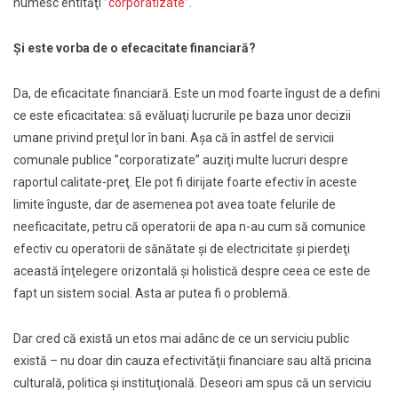
numesc entităţi
”corporatizate”
.
Şi este vorba de o efecacitate financiară?
Da, de eficacitate financiară.
Este un mod foarte îngust de a defini
ce este eficacitatea:
să evăluaţi lucrurile pe baza unor decizii
umane privind preţul lor în bani. Aşa că în astfel de servicii
comunale publice ”corporatizate” auziţi multe lucruri despre
raportul calitate-preţ. Ele pot fi dirijate foarte efectiv în aceste
limite înguste, dar de asemenea pot avea toate felurile de
neeficacitate, petru că operatorii de apa n-au cum să comunice
efectiv cu operatorii de sănătate şi de electricitate şi pierdeţi
această înţelegere orizontală şi holistică despre ceea ce este de
fapt un sistem social. Asta ar putea fi o problemă.
Dar cred că există un etos mai adânc de ce un serviciu public
există – nu doar din cauza efectivităţii financiare sau altă pricina
culturală, politica şi instituţională. Deseori am spus că un serviciu