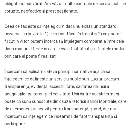
obligatoriu adevărat. Am văzut multe exemple de servicii publice
corupte, neefective şi prost gestionate.
Ceea ce fac este să înţeleg cum dacă nu există un standard
universal cu privire la 1) ce a fost făcut în trecut şi 2) ce poate fi
făcut în viitor, putem încerca să înţelegem comparaţia între cele
doua moduri diferite în care ceva a fost făcut şi diferitele moduri
prin care el poate fi realizat.
Încercăm să aplicăm câteva principi normative aşa că să
înţelegem ce defineşte un serviciu public bun. Lucruri precum
transparenţă, evidenţă, accesibilitate, calitatea muncii a
anagajaţilor pe teren şi efectivitate. Unii dintre aceşti termeni
poate că sună cunoscute din cauza retoricii Băncii Mondiale, care
de asemenea presează pentru transparenţă, şamd, dar noi
încercăm să înţelegem ce înseamnă de fapt transparenţă şi
participare.