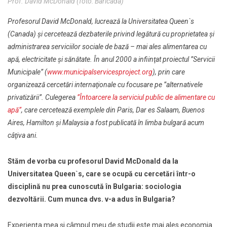
Prof. David McDonald (foto: Baricada)
Profesorul David McDonald, lucrează la Universitatea Queen`s
(Canada) şi cercetează dezbaterile privind legătură cu proprietatea şi
administrarea serviciilor sociale de bază – mai ales alimentarea cu
apă, electricitate şi sănătate. În anul 2000 a infiinţat proiectul ”Servicii
Municipale” (
www.municipalservicesproject.org
), prin care
organizează cercetări internaţionale cu focusare pe ”alternativele
privatizării”. Culegerea
”Întoarcere la serviciul public de alimentare cu
apă”
, care cercetează exemplele din Paris, Dar es Salaam, Buenos
Aires, Hamilton şi Malaysia a fost publicată în limba bulgară acum
câţiva ani.
Stăm de vorba cu profesorul David McDonald da la
Universitatea Queen`s, care se ocupă cu cercetări într-o
disciplină nu prea cunoscută în Bulgaria: sociologia
dezvoltării. Cum munca dvs. v-a adus în Bulgaria?
Experienţa mea şi câmpul meu de studii este mai ales economia