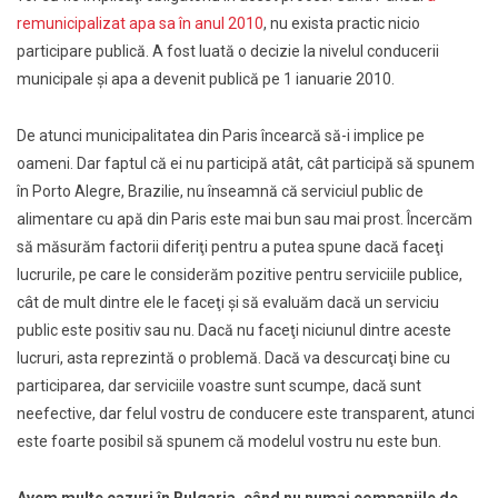
remunicipalizat apa sa în anul 2010
, nu exista practic nicio
participare publică. A fost luată o decizie la nivelul conducerii
municipale şi apa a devenit publică pe 1 ianuarie 2010.
De atunci municipalitatea din Paris încearcă să-i implice pe
oameni. Dar faptul că ei nu participă atât, cât participă să spunem
în Porto Alegre, Brazilie, nu înseamnă că serviciul public de
alimentare cu apă din Paris este mai bun sau mai prost. Încercăm
să măsurăm factorii diferiţi pentru a putea spune dacă faceţi
lucrurile, pe care le considerăm pozitive pentru serviciile publice,
cât de mult dintre ele le faceţi şi să evaluăm dacă un serviciu
public este positiv sau nu. Dacă nu faceţi niciunul dintre aceste
lucruri, asta reprezintă o problemă. Dacă va descurcaţi bine cu
participarea, dar serviciile voastre sunt scumpe, dacă sunt
neefective, dar felul vostru de conducere este transparent, atunci
este foarte posibil să spunem că modelul vostru nu este bun.