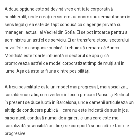
A doua opţiune este să devină vreo entitate corporativă
neoliberală, unde creaţi un sistem autonom sau semiautonom în
sens legal şi ea este de fapt condusă ca o agenţie privată cu
managerii actuali ai Veoliei din Sofia. Ei se pot întoarce pentru a
administra un astfel de serviciu. Ei ar transfera etosul sectorului
privat într-o companie publică. Trebuie să remarc că Banca
Mondială este foarte influentă în sectorul de apă şi că
promovează astfel de model corporatizat timp de mulţi ani în
lume. Aşa că asta ar fi una dintre posibilităţi.
A treia posibilitate este un model mai progresist, mai socializat,
socialdemocratic, cum vedem în locuri precum Parisul şi Berlinul…
În present se duce luptă în Barcelona, unde oamenii articulează un
alt tip de conducere publică – care nu este indicată de sus în jos,
birocratică, condusă numai de ingineri, ci una care este mai
socializată şi sensibilă politic şi se comportă serios către tarifele
progresive.