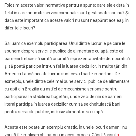
Folosim aceste valori normative pentru a spune: oare ele există în
felul în care anumite servicii comunale sunt gestionate sau nu? Şi
dacă este important că aceste valori nu sunt neapărat aceleaşi în
diferitele locuri?
Să luam ca exemplu participarea. Unul dintre lucrurile pe care le
spunem despre serviciile publice de alimentare cu apă, este că
oamenii trebuie să simtă anumită reprezentativitate democratică
şi să poată paricipa într-un fel la luarea deciziilor. În multe ţări din
America Latină aceste lucruri sunt ceva foarte important. De
exmeplu, unele dintre cele mai bune servicii publice de alimentare
cu apă din Brazilia au astfel de mecanisme serioase pentru
participarea
la stabilirea bugetării, unde zeci de mii de oameni
literal participă în luarea deciziilor cum să se cheltuiască bani
pentru serviciile publice, inclusiv alimentarea cu apă.
Acesta este poate un exemplu drastic. În unele locuri oamenii nu
vor să fie implicaţi obligatoriu în acest proces. Când Parisul
a