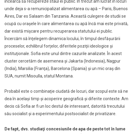
încearcă să recupereze staul ei public. În trecut am lucrat în locuri
unde deja s-a remunicipalizat alimentarea cu apă – Paris, Buenos
Aires, Dar es Salaam din Tanzania. Această culegere de studii se
ocupă cu oraşele în care alimentarea cu apă încă mai este privată,
dar există mişcare pentru recuperarea statutului ei public.
Încercăm să înţelegem dinamica locului, în timpul desfăşurării
proceselor, echilibrul forţelor, diferitele poziţii
ideologice şi
instituţionale. Sofia este unul dintre cazurile analizate. În acest
cluster cercetăm de asemenea şi Jakarta (Indonesia), Nagpur
(India), Marsilia (Franţa), Barcelona (Spania) şi un mic oraş din
SUA, numit Misoulla, statul Montana.
Probabil este o combinaţie ciudată de locuri, dar scopul este să ne
dea în acelaşi timp şi acoperire geografică şi diferite contexte. Am
decis că Sofia
ar fi un loc destul de interesant, datorită trecutului
său socialist şi a experimentului postsocialist de privatizare.
De fapt, dvs. studiaţi concesiunile de apa de peste tot în lume