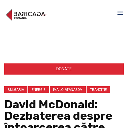
DONATE
BULGARIA
ENERGIE
IVAILO ATANASOV
TRANZIȚIE
David McDonald:
Dezbaterea despre
întoarcerea către