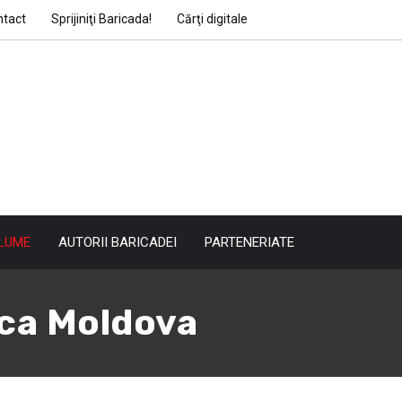
ntact
Sprijiniţi Baricada!
Cărţi digitale
LUME
AUTORII BARICADEI
PARTENERIATE
ca Moldova