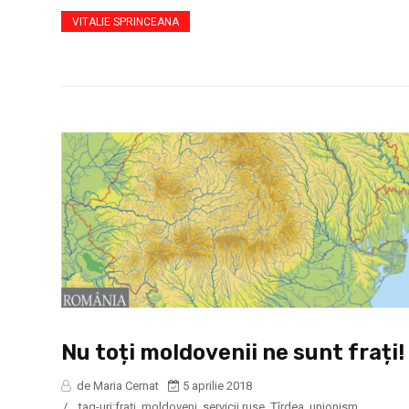
VITALIE SPRINCEANA
Nu toți moldovenii ne sunt frați!
de Maria Cernat
5 aprilie 2018
/
tag-uri:
fraţi
,
moldoveni
,
servicii ruse
,
Ţîrdea
,
unionism