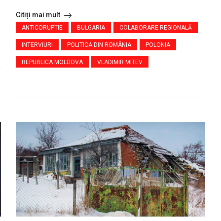
Citiți mai mult
ANTICORUPȚIE
BULGARIA
COLABORARE REGIONALĂ
INTERVIURI
POLITICA DIN ROMÂNIA
POLONIA
REPUBLICA MOLDOVA
VLADIMIR MITEV