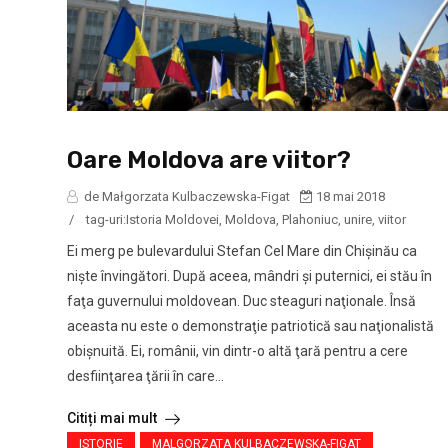
Oare Moldova are viitor?
de Małgorzata Kulbaczewska-Figat
18 mai 2018
/
tag-uri:
Istoria Moldovei
,
Moldova
,
Plahoniuc
,
unire
,
viitor
Ei merg pe bulevardului Stefan Cel Mare din Chişinău ca
nişte învingători. După aceea, mândri şi puternici, ei stău în
faţa guvernului moldovean. Duc steaguri naţionale. Însă
aceasta nu este o demonstraţie patriotică sau naţionalistă
obişnuită. Ei, românii, vin dintr-o altă ţară pentru a cere
desfiinţarea ţării în care...
Citiți mai mult
ISTORIE
MALGORZATA KULBACZEWSKA-FIGAT