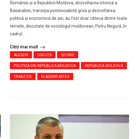
României şi a Republicii Moldova, dezvoltarea istorică a
Basarabiei, tranziţia postsocialistă grea şi dezvoltarea
politică şi economică de azi, au fost doar câteva dintre toate
temele, discutate de sociologul moldovean, Petru Negură, în
cadrul...
Citiți mai mult
ALEGERI
DISCUŢII
ISTORIE
POLITICA DIN REPUBLICA MOLDOVA
REPUBLICA MOLDOVA
TRANZIȚIE
VLADIMIR MITEV