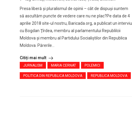
Presa liberă și pluralismul de opinii – cât de dispuși suntem
să ascultăm puncte de vedere care nu ne plac?Pe data de 4
aprilie 2018 site-ul nostru, Baricada.org, a publicat un interviu
cu Bogdan Ţîrdea, membru al parlamentului Republilcii
Moldova şi membru al Partidului Socialiştilor din Republica
Moldova. Părerile...
Citiți mai mult
JURNALISM
MARIA CERNAT
POLEMICI
POLITICA DIN REPUBLICA MOLDOVA
REPUBLICA MOLDOVA