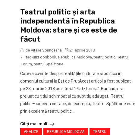
Teatrul politic și arta
independentă în Republica
Moldova: stare şi ce este de
făcut
de Vitalie Sprinceana
21 aprilie 2018
/
tag-uri:
Foosbook
,
Republica Moldova
,
teatru politic
,
Teatrul
Forum
,
teatrul Spălătorie
Câteva cuvinte despre realităţile culturale şi politica în
domeniul cultural la Est de PrutAcest articol a fost publicat
pe 23 martie 2018 pe site-ul ”Platzforma”. Baricada l-a
preluat cu titlul schimbat şi cu subtitlu adăugat. Teatrul
politic – iar ceea ce face, de exemplu, Teatrul Spălătorie est
prin excelență teatru politic...
Citiți mai mult
ANALIZE
REPUBLICA MOLDOVA
TEATRU