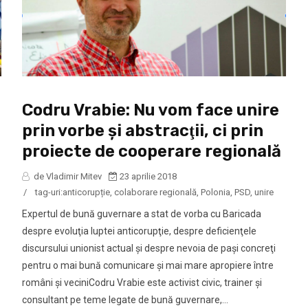
Codru Vrabie: Nu vom face unire
prin vorbe şi abstracţii, ci prin
proiecte de cooperare regională
de Vladimir Mitev
23 aprilie 2018
/
tag-uri:
anticorupție
,
colaborare regională
,
Polonia
,
PSD
,
unire
Expertul de bună guvernare a stat de vorba cu Baricada
despre evoluţia luptei anticorupţie, despre deficienţele
discursului unionist actual şi despre nevoia de paşi concreţi
pentru o mai bună comunicare şi mai mare apropiere între
români şi veciniCodru Vrabie este activist civic, trainer şi
consultant pe teme legate de bună guvernare,...