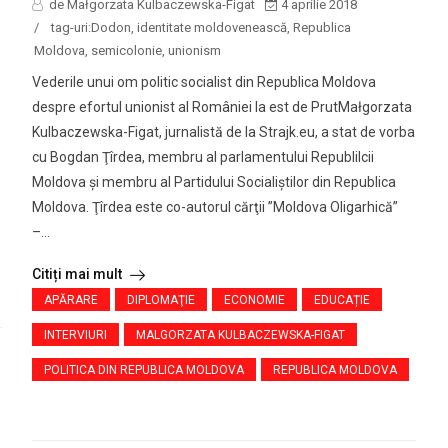
de Małgorzata Kulbaczewska-Figat
4 aprilie 2018
/
tag-uri:
Dodon
,
identitate moldovenească
,
Republica
Moldova
,
semicolonie
,
unionism
Vederile unui om politic socialist din Republica Moldova
despre efortul unionist al României la est de PrutMałgorzata
Kulbaczewska-Figat, jurnalistă de la Strajk.eu, a stat de vorba
cu Bogdan Ţîrdea, membru al parlamentului Republilcii
Moldova şi membru al Partidului Socialiştilor din Republica
Moldova. Ţîrdea este co-autorul cărţii ”Moldova Oligarhică”
–...
Citiți mai mult
APĂRARE
DIPLOMAŢIE
ECONOMIE
EDUCAȚIE
INTERVIURI
MALGORZATA KULBACZEWSKA-FIGAT
POLITICA DIN REPUBLICA MOLDOVA
REPUBLICA MOLDOVA