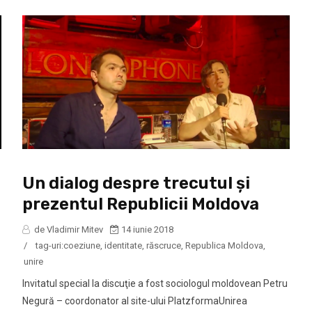
Un dialog despre trecutul şi
prezentul Republicii Moldova
de Vladimir Mitev
14 iunie 2018
/
tag-uri:
coeziune
,
identitate
,
răscruce
,
Republica Moldova
,
unire
Invitatul special la discuţie a fost sociologul moldovean Petru
Negură – coordonator al site-ului PlatzformaUnirea