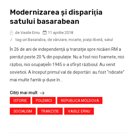
Modernizarea şi dispariţia
satului basarabean
de Vasile Ernu
11 aprilie 2018
/
tag-uri:
Basarabia
,
de vânzare
,
moarte
,
piața liberă
,
satul
În 26 de ani de independenţă şi tranziţie spre nicăieri RM a
pierdut peste 20 % din populație. Nu a fost nici foamete, nici
război, nici ocupaţieÎn 1945 s-a sfîrşit războiul. Au venit
sovieticii. A început primul val de deportări: au fost “ridicate”
mai multe famlii şi duse în...
Citiți mai mult
ISTORIE
POLEMICI
REPUBLICA MOLDOVA
e
SOCIALISM
TRANZIȚIE
VASILE ERNU