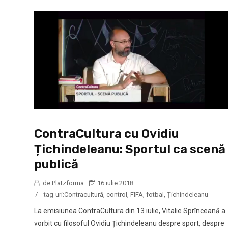
ContraCultura cu Ovidiu
Țichindeleanu: Sportul ca scenă
publică
de Platzforma
16 iulie 2018
/
tag-uri:
Contracultură
,
control
,
FIFA
,
fotbal
,
Țichindeleanu
La emisiunea ContraCultura din 13 iulie, Vitalie Sprînceană a
vorbit cu filosoful Ovidiu Țichindeleanu despre sport, despre