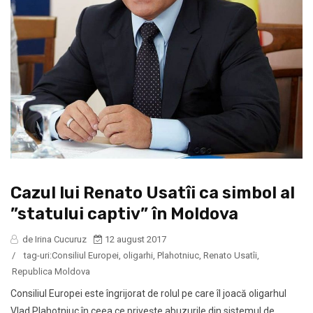
Cazul lui Renato Usatîi ca simbol al
”statului captiv” în Moldova
de Irina Cucuruz
12 august 2017
/
tag-uri:
Consiliul Europei
,
oligarhi
,
Plahotniuc
,
Renato Usatîi
,
Republica Moldova
Consiliul Europei este îngrijorat de rolul pe care îl joacă oligarhul
Vlad Plahotniuc în ceea ce privește abuzurile din sistemul de