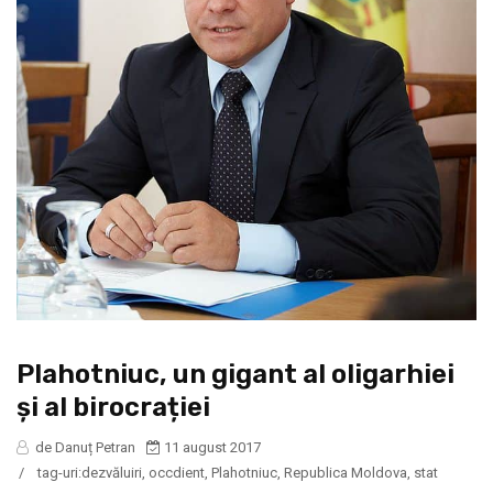
Plahotniuc, un gigant al oligarhiei
și al birocrației
de Danuț Petran
11 august 2017
/
tag-uri:
dezvăluiri
,
occdient
,
Plahotniuc
,
Republica Moldova
,
stat