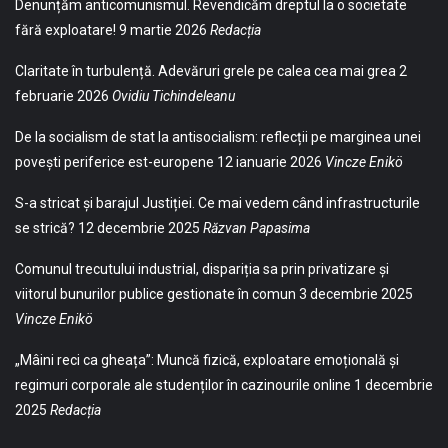
Denunțăm anticomunismul. Revendicăm dreptul la o societate
fără exploatare!
9 martie 2026
Redacția
Claritate în turbulență. Adevăruri grele pe calea cea mai grea
2
februarie 2026
Ovidiu Tichindeleanu
De la socialism de stat la antisocialism: reflecții pe marginea unei
povești periferice est-europene
12 ianuarie 2026
Vincze Enikö
S-a stricat și barajul Justiției. Ce mai vedem când infrastructurile
se strică?
12 decembrie 2025
Răzvan Papasima
Comunul trecutului industrial, dispariția sa prin privatizare și
viitorul bunurilor publice gestionate în comun
3 decembrie 2025
Vincze Enikö
„Mâini reci ca gheața”: Muncă fizică, exploatare emoțională și
regimuri corporale ale studenților în cazinourile online
1 decembrie
2025
Redacția