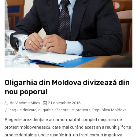
Oligarhia din Moldova divizează din
nou poporul
de Vladimir Mitev
21 noiembrie 2016
/
tag-uri:
divizare
,
oligarhia
,
Plahotniuc
,
proteste
,
Republica Moldova
Alegerile prezidențiale au înmormântat complet mișcarea de
protest moldovenească, care mai curând acest an a reunit și forțe
prooccidentale și unele rusofile într-un front comun împotriva