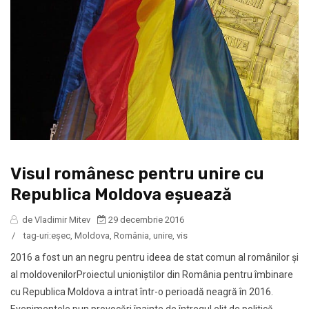
Visul românesc pentru unire cu
Republica Moldova eșuează
de Vladimir Mitev
29 decembrie 2016
/
tag-uri:
eșec
,
Moldova
,
România
,
unire
,
vis
2016 a fost un an negru pentru ideea de stat comun al românilor și
al moldovenilorProiectul unioniștilor din România pentru îmbinare
cu Republica Moldova a intrat într-o perioadă neagră în 2016.