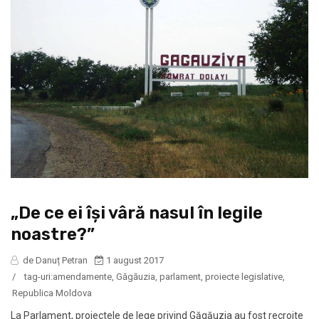
„De ce ei își vâră nasul în legile
noastre?”
de Danuț Petran
1 august 2017
/
tag-uri:
amendamente
,
Găgăuzia
,
parlament
,
proiecte legislative
,
Republica Moldova
La Parlament, proiectele de lege privind Găgăuzia au fost recroite