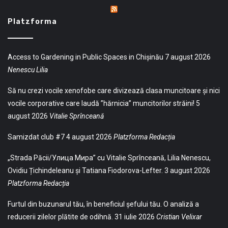
Platzforma
Access to Gardening in Public Spaces in Chișinău
7 august 2026
Nenescu Lilia
Să nu crezi vocile xenofobe care divizează clasa muncitoare și nici
vocile corporative care laudă ”hărnicia” muncitorilor străini!
5
august 2026
Vitalie Sprînceană
Samizdat club #7
4 august 2026
Platzforma Redacția
„Strada Păcii/Улица Мира” cu Vitalie Sprînceană, Lilia Nenescu,
Ovidiu Țichindeleanu și Tatiana Fiodorova-Lefter.
3 august 2026
Platzforma Redacția
Furtul din buzunarul tău, în beneficiul șefului tău. O analiză a
reducerii zilelor plătite de odihnă.
31 iulie 2026
Cristian Velixar