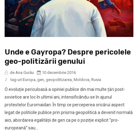
Unde e Gayropa? Despre pericolele
geo-politizării genului
de Ana Gurău
10 decembrie 2016
/
tag-uri:
Europa
,
gen
,
geopolitizarea
,
Moldova
,
Rusia
O evoluție periculoasă a opiniei publice din mai multe țări post-
sovietice are loc în ultimii ani, intensificându-se în ajunul
protestelor Euromaidan. În timp ce perceperea oricărui aspect
legat de politicile publice prin prisma geopolitică a devenit normală
aici, abordarea egalității de gen ca pe o poziție explicit “pro-
europeană” sau...