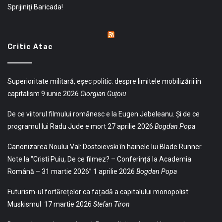
Sprijiniţi Baricada!
Critic Atac
Superioritate militară, eșec politic: despre limitele mobilizării în
capitalism
9 iunie 2026
Giorgian Guțoiu
De ce viitorul filmului românesc e la Eugen Jebeleanu. Și de ce
programul lui Radu Jude e mort
27 aprilie 2026
Bogdan Popa
Canonizarea Noului Val: Dostoievski în hainele lui Blade Runner.
Note la “Cristi Puiu, De ce filmez? – Conferință la Academia
Română – 31 martie 2026”
1 aprilie 2026
Bogdan Popa
Futurism-ul fortărețelor ca fațadă a capitalului monopolist:
Muskismul
17 martie 2026
Stefan Tiron