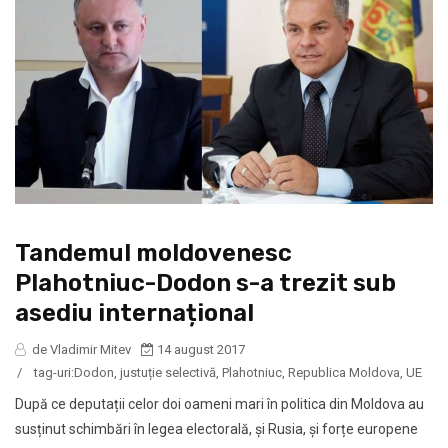
Tandemul moldovenesc
Plahotniuc-Dodon s-a trezit sub
asediu internațional
de Vladimir Mitev
14 august 2017
/
tag-uri:
Dodon
,
justuție selectivă
,
Plahotniuc
,
Republica Moldova
,
UE
După ce deputații celor doi oameni mari în politica din Moldova au
susținut schimbări în legea electorală, și Rusia, și forțe europene