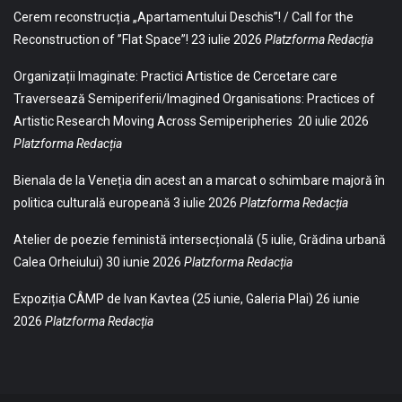
Cerem reconstrucția „Apartamentului Deschis”! / Call for the
Reconstruction of ”Flat Space”!
23 iulie 2026
Platzforma Redacția
Organizații Imaginate: Practici Artistice de Cercetare care
Traversează Semiperiferii/Imagined Organisations: Practices of
Artistic Research Moving Across Semiperipheries
20 iulie 2026
Platzforma Redacția
Bienala de la Veneția din acest an a marcat o schimbare majoră în
politica culturală europeană
3 iulie 2026
Platzforma Redacția
Atelier de poezie feministă intersecțională (5 iulie, Grădina urbană
Calea Orheiului)
30 iunie 2026
Platzforma Redacția
Expoziția CÂMP de Ivan Kavtea (25 iunie, Galeria Plai)
26 iunie
2026
Platzforma Redacția