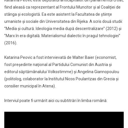
Katarina Peovic este deputatul anticapitalist din parlamentul croat,
fiind aleasă ca reprezentant al Frontului Muncitor şi al Coaliţiei de
stânga şi ecologistă. Ea este asistent la Facultatea de ştiinţe
umaniste şi sociale din Universitatea din Rijeka. A scris două studii:
”Media şi cultură. Ideologia media după descentralizare” (2012) şi
”Marx în era digitală. Materialismul dialectic în pragul tehnologiei”
(2016).
Katarina Peovic a fost intervievată de Walter Baier (economist,
fost preşedinte naţional al Partidului Comunist din Austria şi
editorul săptămânalului Volksstimme) şi Angelina Giannopoulou
(politolog, colaborator la Institutul Nicos Poulantzas din Grecia şi
consilier municipal în Atena).
Interviul poate fi urmărit aici cu subtitrări în limba română: