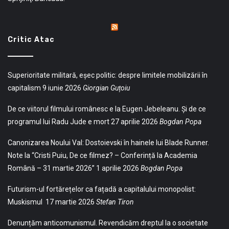
Critic Atac
Superioritate militară, eșec politic: despre limitele mobilizării în
capitalism
9 iunie 2026
Giorgian Guțoiu
De ce viitorul filmului românesc e la Eugen Jebeleanu. Și de ce
programul lui Radu Jude e mort
27 aprilie 2026
Bogdan Popa
Canonizarea Noului Val: Dostoievski în hainele lui Blade Runner.
Note la “Cristi Puiu, De ce filmez? – Conferință la Academia
Română – 31 martie 2026”
1 aprilie 2026
Bogdan Popa
Futurism-ul fortărețelor ca fațadă a capitalului monopolist:
Muskismul
17 martie 2026
Stefan Tiron
Denunțăm anticomunismul. Revendicăm dreptul la o societate