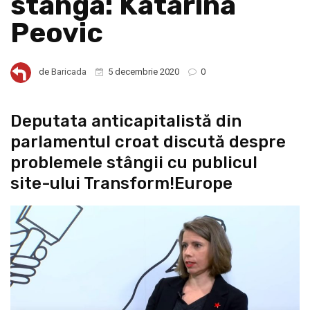
stânga: Katarina
Peovic
de
Baricada
5 decembrie 2020
0
Deputata anticapitalistă din
parlamentul croat discută despre
problemele stângii cu publicul
site-ului Transform!Europe