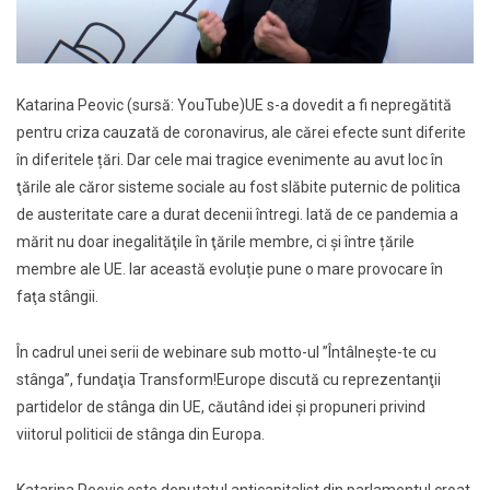
Katarina Peovic (sursă: YouTube)
UE s-a dovedit a fi nepregătită
pentru criza cauzată de coronavirus, ale cărei efecte sunt diferite
în diferitele țări. Dar cele mai tragice evenimente au avut loc în
ţările ale căror sisteme sociale au fost slăbite puternic de politica
de austeritate care a durat decenii întregi. Iată de ce pandemia a
mărit nu doar inegalităţile în ţările membre, ci şi între țările
membre ale UE. Iar această evoluție pune o mare provocare în
faţa stângii.
În cadrul unei serii de webinare sub motto-ul ”Întâlneşte-te cu
stânga”, fundaţia Transform!Europe discută cu reprezentanţii
partidelor de stânga din UE, căutând idei şi propuneri privind
viitorul politicii de stânga din Europa.