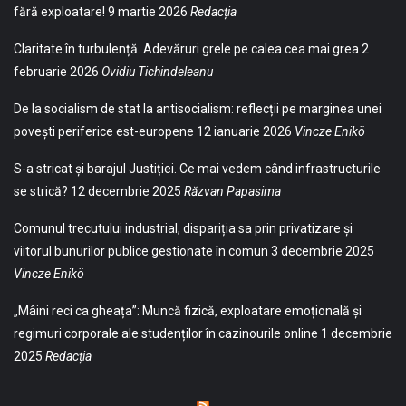
fără exploatare!
9 martie 2026
Redacția
Claritate în turbulență. Adevăruri grele pe calea cea mai grea
2
februarie 2026
Ovidiu Tichindeleanu
De la socialism de stat la antisocialism: reflecții pe marginea unei
povești periferice est-europene
12 ianuarie 2026
Vincze Enikö
S-a stricat și barajul Justiției. Ce mai vedem când infrastructurile
se strică?
12 decembrie 2025
Răzvan Papasima
Comunul trecutului industrial, dispariția sa prin privatizare și
viitorul bunurilor publice gestionate în comun
3 decembrie 2025
Vincze Enikö
„Mâini reci ca gheața”: Muncă fizică, exploatare emoțională și
regimuri corporale ale studenților în cazinourile online
1 decembrie
2025
Redacția