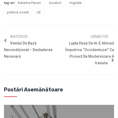
tag-uri:
Katarina Peovic
lucratori
migrație
politică croată
UE
ANTERIOR
URMĂTOR
Venitul De Bază
Lupta Dusă De Al-E Ahmad
Necondiționat – Dezbaterea
Împotriva “occidentozei” Ca
Necesară
Proiect De Modernizare A
Iranului
Postări Asemănătoare