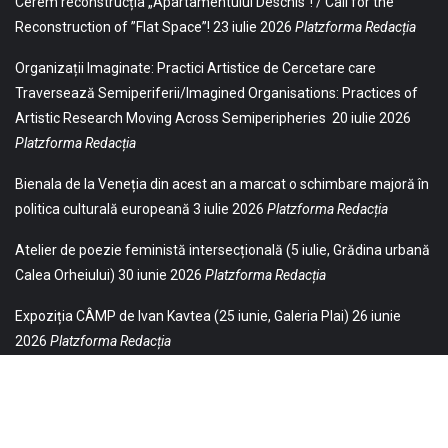
Cerem reconstrucția „Apartamentului Deschis”! / Call for the
Reconstruction of ”Flat Space”!
23 iulie 2026
Platzforma Redacția
Organizații Imaginate: Practici Artistice de Cercetare care
Traversează Semiperiferii/Imagined Organisations: Practices of
Artistic Research Moving Across Semiperipheries
20 iulie 2026
Platzforma Redacția
Bienala de la Veneția din acest an a marcat o schimbare majoră în
politica culturală europeană
3 iulie 2026
Platzforma Redacția
Atelier de poezie feministă intersecțională (5 iulie, Grădina urbană
Calea Orheiului)
30 iunie 2026
Platzforma Redacția
Expoziția CÂMP de Ivan Kavtea (25 iunie, Galeria Plai)
26 iunie
2026
Platzforma Redacția