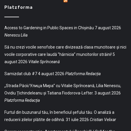
Platzforma
Access to Gardening in Public Spaces in Chișinău
7 august 2026
Nenescu Lilia
Să nu crezi vocile xenofobe care divizează clasa muncitoare și nici
vocile corporative care laudă ”hărnicia” muncitorilor străini!
5
august 2026
Vitalie Sprînceană
Samizdat club #7
4 august 2026
Platzforma Redacția
„Strada Păcii/Улица Мира” cu Vitalie Sprînceană, Lilia Nenescu,
Ovidiu Țichindeleanu și Tatiana Fiodorova-Lefter.
3 august 2026
Platzforma Redacția
Furtul din buzunarul tău, în beneficiul șefului tău. O analiză a
reducerii zilelor plătite de odihnă.
31 iulie 2026
Cristian Velixar