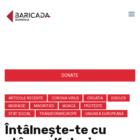
DONATE
ARTICOLE RECENTE
CORONA VIRUS
CROATIA
DISCUŢII
MIGRAŢIE
MINORITĂŢI
MUNCĂ
PROTESTE
STAT SOCIAL
TRANSFORM!EUROPE
UNIUNEA EUROPEANĂ
Întâlneşte-te cu