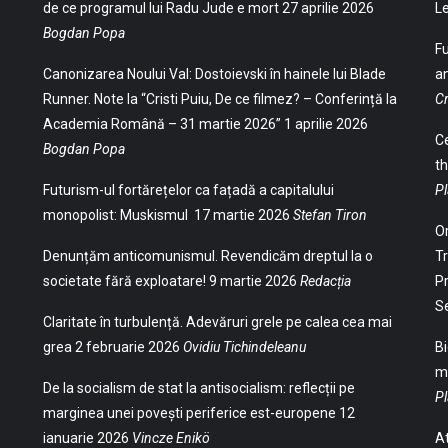
de ce programul lui Radu Jude e mort
27 aprilie 2026
Le
Bogdan Popa
Fu
Canonizarea Noului Val: Dostoievski în hainele lui Blade
an
Runner. Note la “Cristi Puiu, De ce filmez? – Conferință la
Cr
Academia Română – 31 martie 2026”
1 aprilie 2026
Ce
Bogdan Popa
th
Futurism-ul fortărețelor ca fațadă a capitalului
Pl
monopolist: Muskismul
17 martie 2026
Stefan Tiron
Or
Denunțăm anticomunismul. Revendicăm dreptul la o
Tr
societate fără exploatare!
9 martie 2026
Redacția
Pr
S
Claritate în turbulență. Adevăruri grele pe calea cea mai
grea
2 februarie 2026
Ovidiu Tichindeleanu
Bi
ma
De la socialism de stat la antisocialism: reflecții pe
Pl
marginea unei povești periferice est-europene
12
ianuarie 2026
Vincze Enikö
At