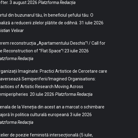
fter.
3 august 2026
Platzforma Redacția
rtul din buzunarul tău, în beneficiul șefului tău. O
aliză a reducerii zilelor plătite de odihnă.
31 iulie 2026
istian Velixar
rem reconstrucția „Apartamentului Deschis”! / Call for
e Reconstruction of ”Flat Space”!
23 iulie 2026
atzforma Redacția
ganizații Imaginate: Practici Artistice de Cercetare care
aversează Semiperiferii/Imagined Organisations:
actices of Artistic Research Moving Across
emiperipheries
20 iulie 2026
Platzforma Redacția
enala de la Veneția din acest an a marcat o schimbare
joră în politica culturală europeană
3 iulie 2026
atzforma Redacția
elier de poezie feministă intersecțională (5 iulie,