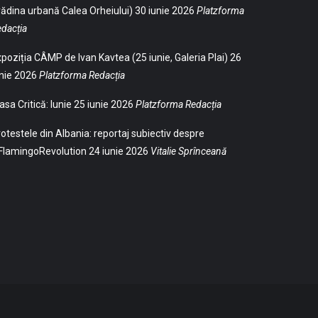
ădina urbană Calea Orheiului)
30 iunie 2026
Platzforma
dacția
poziția CÂMP de Ivan Kavtea (25 iunie, Galeria Plai)
26
nie 2026
Platzforma Redacția
sa Critică: Iunie
25 iunie 2026
Platzforma Redacția
otestele din Albania: reportaj subiectiv despre
FlamingoRevolution
24 iunie 2026
Vitalie Sprînceană