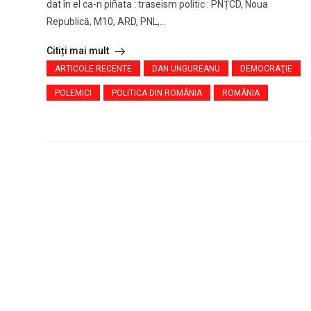
dat în el ca-n piñata : traseism politic : PNȚCD, Noua
Republică, M10, ARD, PNL,...
Citiți mai mult
ARTICOLE RECENTE
DAN UNGUREANU
DEMOCRAŢIE
POLEMICI
POLITICA DIN ROMÂNIA
ROMÂNIA