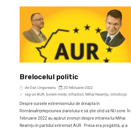
Brelocelul politic
de Dan Ungureanu
20 februarie 2022
/
tag-uri:
AUR
,
boierii minții
,
infractori
,
Mihai Neamțu
,
ortodocși
Despre sursele extremismului de dreapta în
RomâniaÎnțelepciunea ziaristului e să știe cînd să NU scrie. În
februarie 2022 au apărut zvonuri despre intrarea lui Mihai
Neamțu în partidul extremist AUR. Presa era pregătită, și a