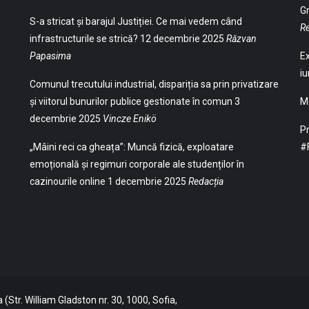
Gr
S-a stricat și barajul Justiției. Ce mai vedem când
Re
infrastructurile se strică?
12 decembrie 2025
Răzvan
Papasima
Ex
iu
Comunul trecutului industrial, dispariția sa prin privatizare
și viitorul bunurilor publice gestionate în comun
3
Ma
decembrie 2025
Vincze Enikö
Pr
„Mâini reci ca gheața”: Muncă fizică, exploatare
#
emoțională și regimuri corporale ale studenților în
cazinourile online
1 decembrie 2025
Redacția
(Str. William Gladston nr. 30, 1000, Sofia,