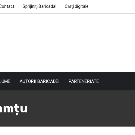
Contact
Sprijiniţi Baricada!
Cărţi digitale
LUME
AUTORII BARICADEI
PARTENERIATE
amțu