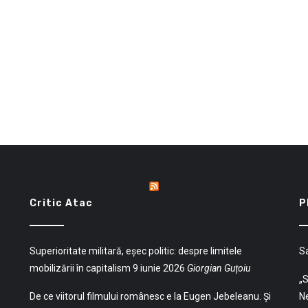
Critic Atac
P
Superioritate militară, eșec politic: despre limitele
S
mobilizării în capitalism
9 iunie 2026
Giorgian Guțoiu
„S
De ce viitorul filmului românesc e la Eugen Jebeleanu. Și
Ne