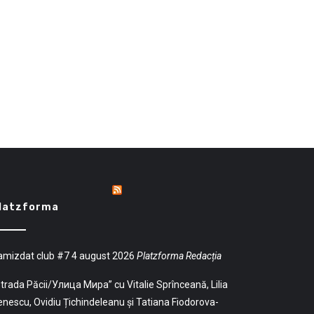
latzforma
amizdat club #7
4 august 2026
Platzforma Redacția
trada Păcii/Улица Мира” cu Vitalie Sprînceană, Lilia
nescu, Ovidiu Țichindeleanu și Tatiana Fiodorova-