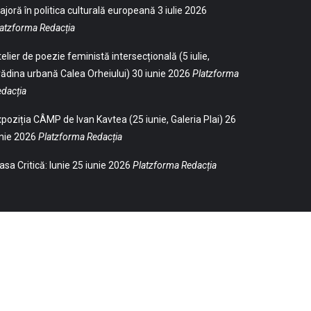
joră în politica culturală europeană
3 iulie 2026
atzforma Redacția
elier de poezie feministă intersecțională (5 iulie,
ădina urbană Calea Orheiului)
30 iunie 2026
Platzforma
dacția
poziția CÂMP de Ivan Kavtea (25 iunie, Galeria Plai)
26
nie 2026
Platzforma Redacția
sa Critică: Iunie
25 iunie 2026
Platzforma Redacția