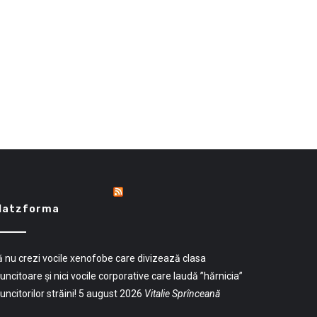
latzforma
 nu crezi vocile xenofobe care divizează clasa
ncitoare și nici vocile corporative care laudă ”hărnicia”
ncitorilor străini!
5 august 2026
Vitalie Sprînceană