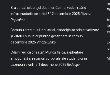
ma
S-a stricat și barajul Justiției. Ce mai vedem când
Pl
infrastructurile se strică?
12 decembrie 2025
Răzvan
Papasima
At
Gr
Comunul trecutului industrial, dispariția sa prin privatizare
Re
și viitorul bunurilor publice gestionate în comun
3
decembrie 2025
Vincze Enikö
Ex
iu
„Mâini reci ca gheața”: Muncă fizică, exploatare
emoțională și regimuri corporale ale studenților în
Ma
cazinourile online
1 decembrie 2025
Redacția
(Str. William Gladston nr. 30, 1000, Sofia,