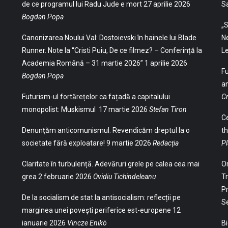
de ce programul lui Radu Jude e mort
27 aprilie 2026
S
Bogdan Popa
„S
Canonizarea Noului Val: Dostoievski în hainele lui Blade
Ne
Runner. Note la “Cristi Puiu, De ce filmez? – Conferință la
Le
Academia Română – 31 martie 2026”
1 aprilie 2026
Fu
Bogdan Popa
an
Futurism-ul fortărețelor ca fațadă a capitalului
Cr
monopolist: Muskismul
17 martie 2026
Stefan Tiron
Ce
Denunțăm anticomunismul. Revendicăm dreptul la o
th
societate fără exploatare!
9 martie 2026
Redacția
Pl
Claritate în turbulență. Adevăruri grele pe calea cea mai
Or
grea
2 februarie 2026
Ovidiu Tichindeleanu
Tr
Pr
De la socialism de stat la antisocialism: reflecții pe
S
marginea unei povești periferice est-europene
12
ianuarie 2026
Vincze Enikö
Bi