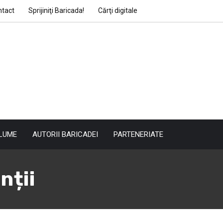
ntact
Sprijiniţi Baricada!
Cărţi digitale
LUME
AUTORII BARICADEI
PARTENERIATE
nții