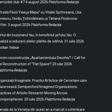
amizdat club #7
4 august 2026
Platzforma Redacția
trada Păcii/Улица Мира” cu Vitalie Sprînceană, Lilia
nescu, Ovidiu Țichindeleanu și Tatiana Fiodorova-
fter.
3 august 2026
Platzforma Redacția
rtul din buzunarul tău, în beneficiul șefului tău. O
aliză a reducerii zilelor plătite de odihnă.
31 iulie 2026
istian Velixar
rem reconstrucția „Apartamentului Deschis”! / Call for
e Reconstruction of ”Flat Space”!
23 iulie 2026
atzforma Redacția
ganizații Imaginate: Practici Artistice de Cercetare care
aversează Semiperiferii/Imagined Organisations:
actices of Artistic Research Moving Across
emiperipheries
20 iulie 2026
Platzforma Redacția
enala de la Veneția din acest an a marcat o schimbare