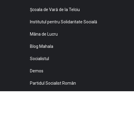
Şcoala de Vară de la Telciu
Institutul pentru Solidaritate Socială
Mâna de Lucru
Blog Mahala
Socialistul
Demos
Partidul Socialist Român
Sprijiniţi Baricada!
© 2021 Toate drepturile sunt rezervate Editurii Baricada 