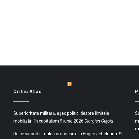
Critic Atac
P
Superioritate militară, eșec politic: despre limitele
Să
mobilizării în capitalism
9 iunie 2026
Giorgian Guțoiu
mu
mu
De ce viitorul filmului românesc e la Eugen Jebeleanu. Și