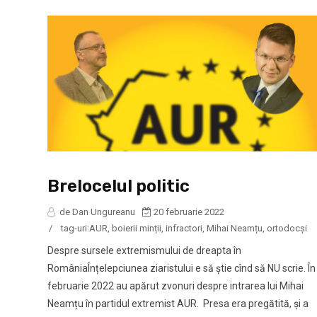
Brelocelul politic
de Dan Ungureanu
20 februarie 2022
/
tag-uri:
AUR
,
boierii minții
,
infractori
,
Mihai Neamțu
,
ortodocși
Despre sursele extremismului de dreapta în
RomâniaÎnțelepciunea ziaristului e să știe cînd să NU scrie. În
februarie 2022 au apărut zvonuri despre intrarea lui Mihai
Neamțu în partidul extremist AUR. Presa era pregătită, și a