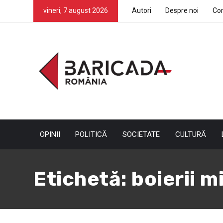
vineri, 7 august 2026
Autori
Despre noi
Co
OPINII
POLITICĂ
SOCIETATE
CULTURĂ
Etichetă:
boierii mi