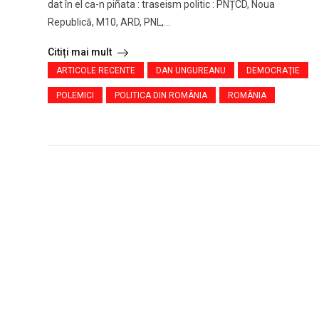
dat în el ca-n piñata : traseism politic : PNȚCD, Noua
Republică, M10, ARD, PNL,...
Citiți mai mult
ARTICOLE RECENTE
DAN UNGUREANU
DEMOCRAŢIE
POLEMICI
POLITICA DIN ROMÂNIA
ROMÂNIA