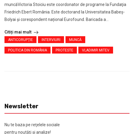
muncăVictoria Stoiciu este coordonator de programe la Fundaţia
Friedrich Ebert România. Este doctorand la Universitatea Babeș-
Bolyai și corespondent național Eurofound. Baricada a...
Citiți mai mult
ANTICORUPȚIE
INTERVIURI
MUNCĂ
POLITICA DIN ROMÂNIA
PROTESTE
VLADIMIR MITEV
Newsletter
Nu te baza pe reţelele sociale
pentru noutăţi şi analize!