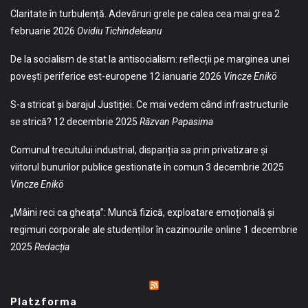
Claritate în turbulență. Adevăruri grele pe calea cea mai grea
2
februarie 2026
Ovidiu Tichindeleanu
De la socialism de stat la antisocialism: reflecții pe marginea unei
povești periferice est-europene
12 ianuarie 2026
Vincze Enikö
S-a stricat și barajul Justiției. Ce mai vedem când infrastructurile
se strică?
12 decembrie 2025
Răzvan Papasima
Comunul trecutului industrial, dispariția sa prin privatizare și
viitorul bunurilor publice gestionate în comun
3 decembrie 2025
Vincze Enikö
„Mâini reci ca gheața”: Muncă fizică, exploatare emoțională și
regimuri corporale ale studenților în cazinourile online
1 decembrie
2025
Redacția
Platzforma