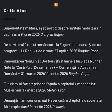
Critic Atac
Superioritate militară, eșec politic: despre limitele mobilizării în
capitalism
9 iunie 2026
Giorgian Guțoiu
De ce viitorul filmului românesc e la Eugen Jebeleanu. Și de ce
programul lui Radu Jude e mort
27 aprilie 2026
Bogdan Popa
Canonizarea Noului Val: Dostoievski în hainele lui Blade Runner.
Note la “Cristi Puiu, De ce filmez? – Conferință la Academia
Română – 31 martie 2026”
1 aprilie 2026
Bogdan Popa
Futurism-ul fortărețelor ca fațadă a capitalului monopolist:
Muskismul
17 martie 2026
Stefan Tiron
Denunțăm anticomunismul. Revendicăm dreptul la o societate
fără exploatare!
9 martie 2026
Redacția