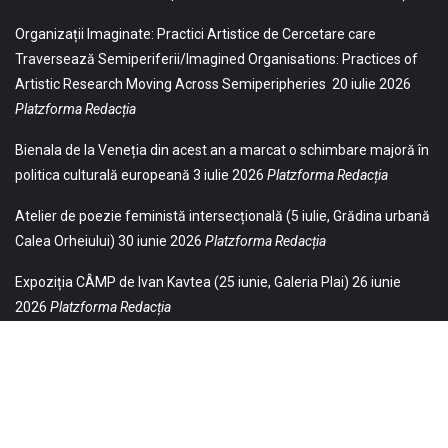
Organizații Imaginate: Practici Artistice de Cercetare care
Traversează Semiperiferii/Imagined Organisations: Practices of
Artistic Research Moving Across Semiperipheries
20 iulie 2026
Platzforma Redacția
Bienala de la Veneția din acest an a marcat o schimbare majoră în
politica culturală europeană
3 iulie 2026
Platzforma Redacția
Atelier de poezie feministă intersecțională (5 iulie, Grădina urbană
Calea Orheiului)
30 iunie 2026
Platzforma Redacția
Expoziția CÂMP de Ivan Kavtea (25 iunie, Galeria Plai)
26 iunie
2026
Platzforma Redacția
© 2021 Toate drepturile sunt rezervate Editurii Baricada (Str.