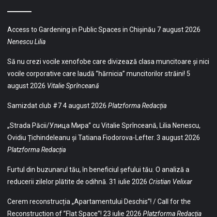
Access to Gardening in Public Spaces in Chișinău
7 august 2026
Nenescu Lilia
Să nu crezi vocile xenofobe care divizează clasa muncitoare și nici
vocile corporative care laudă ”hărnicia” muncitorilor străini!
5
august 2026
Vitalie Sprînceană
Samizdat club #7
4 august 2026
Platzforma Redacția
„Strada Păcii/Улица Мира” cu Vitalie Sprînceană, Lilia Nenescu,
Ovidiu Țichindeleanu și Tatiana Fiodorova-Lefter.
3 august 2026
Platzforma Redacția
Furtul din buzunarul tău, în beneficiul șefului tău. O analiză a
reducerii zilelor plătite de odihnă.
31 iulie 2026
Cristian Velixar
Cerem reconstrucția „Apartamentului Deschis”! / Call for the
Reconstruction of ”Flat Space”!
23 iulie 2026
Platzforma Redacția