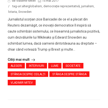
de Vladimir Mitev
15 mai 2017
/
tag-uri:
alterglobalism
,
democrație reprezentativă
,
jurnalism
,
lotaria
,
Snowden
Jurnalistul scoțian zice Baricadei de ce el a plecat din
Reuters dezamăgit, ce inovații democratice îl inspiră să
caute schimbări sistemului, ce înseamnă jurnalistica pozitivă,
cum dezvăluirile lui Wikileaks și Edward Snowden au
schimbat lumea, dacă oamenii dintotdeauna au dreptate –
chiar când votează Trump și Brexit și multe...
Citiți mai mult
ALEGERI
INTERVIURI
LUME
SOCIETATE
STÂNGA DESPRE CEILALȚI
STÂNGA DESPRE STÂNGA
VLADIMIR MITEV