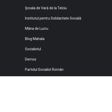
Şcoala de Vară de la Telciu
Institutul pentru Solidaritate Socială
Mâna de Lucru
Blog Mahala
Socialistul
Demos
Partidul Socialist Român
Sprijiniţi Baricada!
© 2021 Toate drepturile sunt rezervate Editurii Baricada 