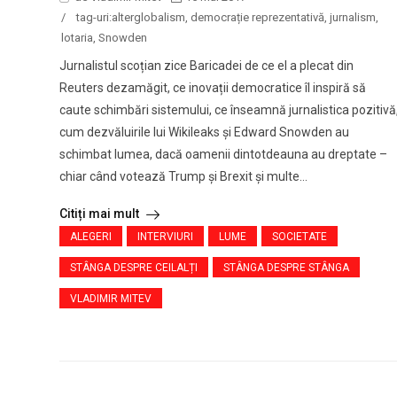
/
tag-uri:
alterglobalism
,
democrație reprezentativă
,
jurnalism
,
lotaria
,
Snowden
Jurnalistul scoțian zice Baricadei de ce el a plecat din
Reuters dezamăgit, ce inovații democratice îl inspiră să
caute schimbări sistemului, ce înseamnă jurnalistica pozitivă
cum dezvăluirile lui Wikileaks și Edward Snowden au
schimbat lumea, dacă oamenii dintotdeauna au dreptate –
chiar când votează Trump și Brexit și multe...
Citiți mai mult
ALEGERI
INTERVIURI
LUME
SOCIETATE
STÂNGA DESPRE CEILALȚI
STÂNGA DESPRE STÂNGA
VLADIMIR MITEV