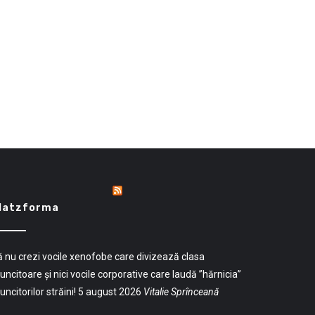
latzforma
 nu crezi vocile xenofobe care divizează clasa
ncitoare și nici vocile corporative care laudă ”hărnicia”
ncitorilor străini!
5 august 2026
Vitalie Sprînceană