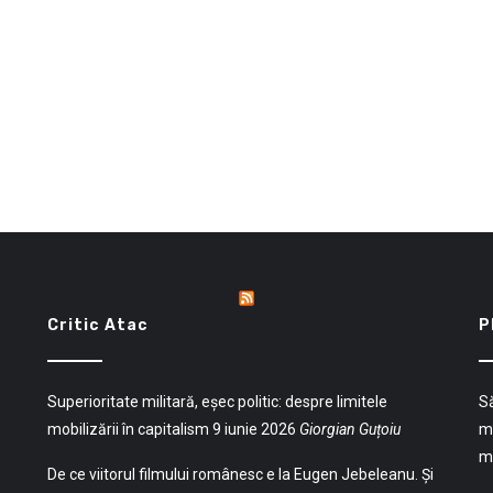
Critic Atac
P
Superioritate militară, eșec politic: despre limitele
Să
mobilizării în capitalism
9 iunie 2026
Giorgian Guțoiu
mu
mu
De ce viitorul filmului românesc e la Eugen Jebeleanu. Și