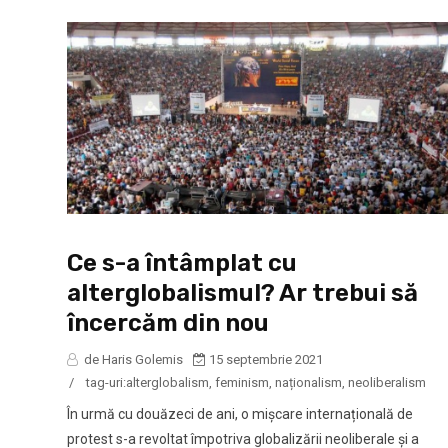
Ce s-a întâmplat cu
alterglobalismul? Ar trebui să
încercăm din nou
de Haris Golemis
15 septembrie 2021
/
tag-uri:
alterglobalism
,
feminism
,
naționalism
,
neoliberalism
În urmă cu douăzeci de ani, o mișcare internațională de
protest s-a revoltat împotriva globalizării neoliberale și a