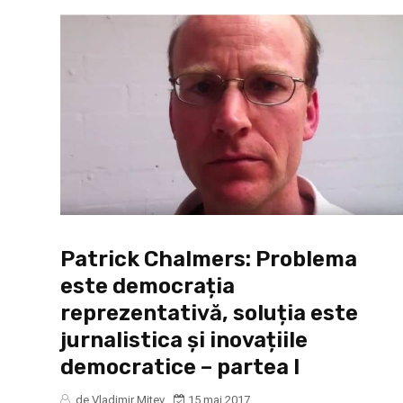
Patrick Chalmers: Problema
este democrația
reprezentativă, soluția este
jurnalistica și inovațiile
democratice – partea I
de Vladimir Mitev
15 mai 2017