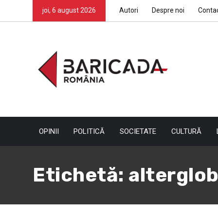
joi, 6 august 2026
Autori
Despre noi
Conta
OPINII
POLITICĂ
SOCIETATE
CULTURĂ
Etichetă:
alterglo