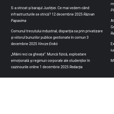
ma
S-a stricat și barajul Justiției. Ce mai vedem când
Pl
infrastructurile se strică?
12 decembrie 2025
Răzvan
Papasima
At
Gr
Comunul trecutului industrial, dispariția sa prin privatizare
Re
și viitorul bunurilor publice gestionate în comun
3
decembrie 2025
Vincze Enikö
Ex
iu
„Mâini reci ca gheața”: Muncă fizică, exploatare
emoțională și regimuri corporale ale studenților în
Ma
cazinourile online
1 decembrie 2025
Redacția
(Str. William Gladston nr. 30, 1000, Sofia,