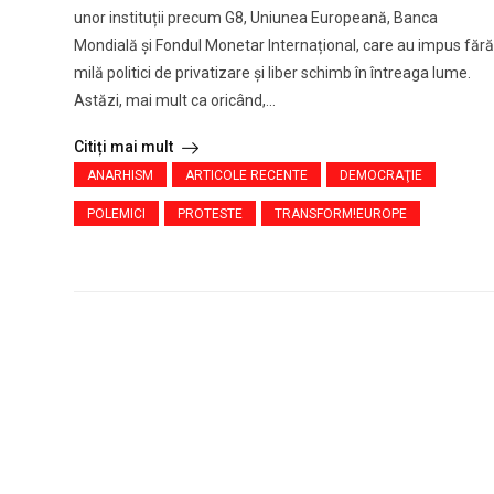
unor instituții precum G8, Uniunea Europeană, Banca
Mondială și Fondul Monetar Internațional, care au impus fără
milă politici de privatizare și liber schimb în întreaga lume.
Astăzi, mai mult ca oricând,...
Citiți mai mult
ANARHISM
ARTICOLE RECENTE
DEMOCRAŢIE
POLEMICI
PROTESTE
TRANSFORM!EUROPE