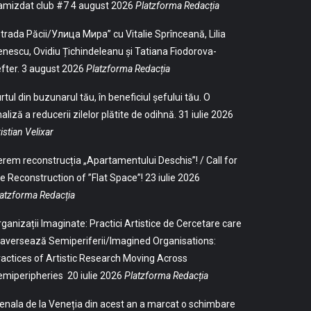
amizdat club #7
4 august 2026
Platzforma Redacția
trada Păcii/Улица Мира” cu Vitalie Sprînceană, Lilia
nescu, Ovidiu Țichindeleanu și Tatiana Fiodorova-
fter.
3 august 2026
Platzforma Redacția
rtul din buzunarul tău, în beneficiul șefului tău. O
aliză a reducerii zilelor plătite de odihnă.
31 iulie 2026
istian Velixar
rem reconstrucția „Apartamentului Deschis”! / Call for
e Reconstruction of ”Flat Space”!
23 iulie 2026
atzforma Redacția
ganizații Imaginate: Practici Artistice de Cercetare care
aversează Semiperiferii/Imagined Organisations:
actices of Artistic Research Moving Across
emiperipheries
20 iulie 2026
Platzforma Redacția
enala de la Veneția din acest an a marcat o schimbare