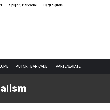
ct
Sprijiniţi Baricada!
Cărţi digitale
LUME
AUTORII BARICADEI
PARTENERIATE
balism