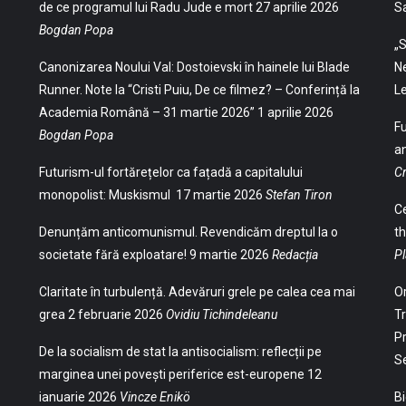
de ce programul lui Radu Jude e mort
27 aprilie 2026
S
Bogdan Popa
„S
Canonizarea Noului Val: Dostoievski în hainele lui Blade
Ne
Runner. Note la “Cristi Puiu, De ce filmez? – Conferință la
Le
Academia Română – 31 martie 2026”
1 aprilie 2026
Fu
Bogdan Popa
an
Futurism-ul fortărețelor ca fațadă a capitalului
Cr
monopolist: Muskismul
17 martie 2026
Stefan Tiron
Ce
Denunțăm anticomunismul. Revendicăm dreptul la o
th
societate fără exploatare!
9 martie 2026
Redacția
Pl
Claritate în turbulență. Adevăruri grele pe calea cea mai
Or
grea
2 februarie 2026
Ovidiu Tichindeleanu
Tr
Pr
De la socialism de stat la antisocialism: reflecții pe
S
marginea unei povești periferice est-europene
12
ianuarie 2026
Vincze Enikö
Bi