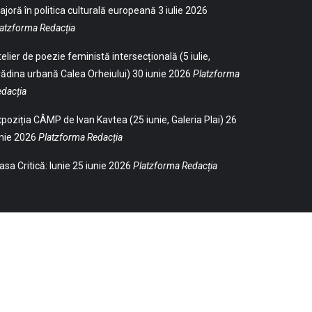
joră în politica culturală europeană
3 iulie 2026
atzforma Redacția
elier de poezie feministă intersecțională (5 iulie,
ădina urbană Calea Orheiului)
30 iunie 2026
Platzforma
dacția
poziția CÂMP de Ivan Kavtea (25 iunie, Galeria Plai)
26
nie 2026
Platzforma Redacția
sa Critică: Iunie
25 iunie 2026
Platzforma Redacția