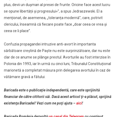
plus, devii un dușman al presei de frunte. Oricine face acest lucru
se opune libertății și progresului»”, a spus Jedraszewski. El a
menționat, de asemenea, „toleranța modernă”, care, potrivit
clericului, înseamnă că fiecare poate face „doar ceea ce vrea și
ceea ce îi place”.
Confuzia propagandei intruzive anti-avort în importanta
sărbătoare creștină de Paște nu este surprinzătoare, dar nu este
clar de ce anume se plânge preotul. Avorturile au fost interzise în
Polonia din 1993, iar în urmă cu cinci luni, Tribunalul Constituțional
marionetă a completat măsura prin delegarea avortului în caz de
vătămare gravă a fătului.
Baricada este o publicaţie independentă, care este sprijinită
financiar de către cititorii săi. Dacă acest articol ţi-a plăcut, sprijină
existenţa Baricadei! Vezi cum ne poţi ajuta –
aici
!
Baricada România dezvoltă
un canal din Telegram
cu conţinut