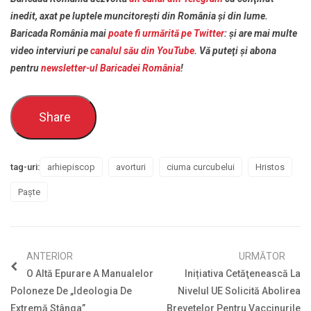
inedit, axat pe luptele muncitoreşti din România şi din lume.
Baricada România mai
poate fi urmărită pe Twitter
: şi are mai multe
video interviuri pe
canalul său din YouTube
. Vă puteţi şi abona
pentru
newsletter-ul Baricadei România
!
Share
tag-uri:
arhiepiscop
avorturi
ciuma curcubelui
Hristos
Paşte
ANTERIOR
URMĂTOR
O Altă Epurare A Manualelor
Inițiativa Cetăţenească La
Poloneze De „ideologia De
Nivelul UE Solicită Abolirea
Extremă Stânga”
Brevetelor Pentru Vaccinurile