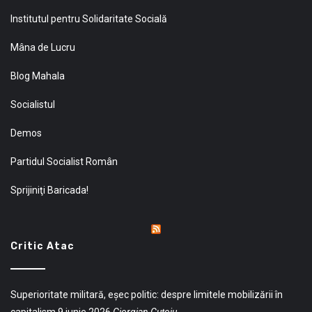
Institutul pentru Solidaritate Socială
Mâna de Lucru
Blog Mahala
Socialistul
Demos
Partidul Socialist Român
Sprijiniţi Baricada!
Critic Atac
Superioritate militară, eșec politic: despre limitele mobilizării în
capitalism
9 iunie 2026
Giorgian Guțoiu