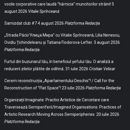
vocile corporative care laudă ”hărnicia” muncitorilor străini!
5
august 2026
Vitalie Sprînceană
Samizdat club #7
4 august 2026
Platzforma Redacția
„Strada Păcii/Улица Мира” cu Vitalie Sprînceană, Lilia Nenescu,
Ovidiu Țichindeleanu și Tatiana Fiodorova-Lefter.
3 august 2026
Platzforma Redacția
Furtul din buzunarul tău, în beneficiul șefului tău. O analiză a
reducerii zilelor plătite de odihnă.
31 iulie 2026
Cristian Velixar
Cerem reconstrucția „Apartamentului Deschis”! / Call for the
Reconstruction of ”Flat Space”!
23 iulie 2026
Platzforma Redacția
Organizații Imaginate: Practici Artistice de Cercetare care
Traversează Semiperiferii/Imagined Organisations: Practices of
Artistic Research Moving Across Semiperipheries
20 iulie 2026
Platzforma Redacția