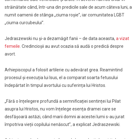
străinătate când, într-una din predicile sale de acum câteva luni, a
numit oamenii de stânga „ciuma roșie”, iar comunitatea LGBT
„ciuma curcubeului”.
Jedraszewski nu și-a dezamăgit fanii – de data aceasta,
a vizat
femeile
. Credincioșii au avut ocazia să audă o predică despre
avort.
Arhiepiscopul a folosit artilerie cu adevărat grea. Reamintind
procesul și execuția lui Isus, el a comparat soarta fetusului
îndepărtat în timpul avortului cu suferința lui Hristos.
„Fără o înțelegere profundă a semnificației sentinței lui Pilat
asupra lui Hristos, nu vom înțelege esența dramei care se
desfășoară astăzi, când marii domni ai acestei lumi s-au jurat
împotriva vieții copilului nenăscut”, a explicat Jedraszewski.