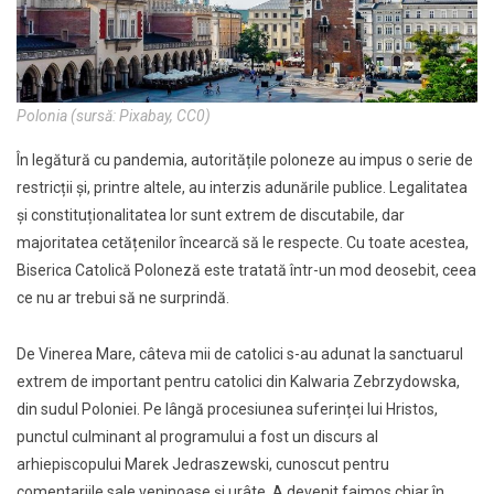
Polonia (sursă: Pixabay, CC0)
În legătură cu pandemia, autoritățile poloneze au impus o serie de
restricții şi, printre altele, au interzis adunările publice. Legalitatea
și constituționalitatea lor sunt extrem de discutabile, dar
majoritatea cetățenilor încearcă să le respecte. Cu toate acestea,
Biserica Catolică Poloneză este tratată într-un mod deosebit, ceea
ce nu ar trebui să ne surprindă.
De Vinerea Mare, câteva mii de catolici s-au adunat la sanctuarul
extrem de important pentru catolici din Kalwaria Zebrzydowska,
din sudul Poloniei. Pe lângă procesiunea suferinței lui Hristos,
punctul culminant al programului a fost un discurs al
arhiepiscopului Marek Jedraszewski, cunoscut pentru
comentariile sale veninoase și urâte. A devenit faimos chiar în