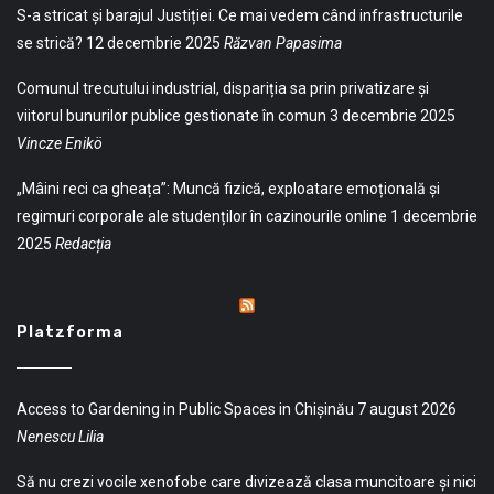
S-a stricat și barajul Justiției. Ce mai vedem când infrastructurile
se strică?
12 decembrie 2025
Răzvan Papasima
Comunul trecutului industrial, dispariția sa prin privatizare și
viitorul bunurilor publice gestionate în comun
3 decembrie 2025
Vincze Enikö
„Mâini reci ca gheața”: Muncă fizică, exploatare emoțională și
regimuri corporale ale studenților în cazinourile online
1 decembrie
2025
Redacția
Platzforma
Access to Gardening in Public Spaces in Chișinău
7 august 2026
Nenescu Lilia
Să nu crezi vocile xenofobe care divizează clasa muncitoare și nici