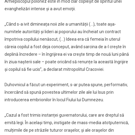
Arhiepiscopul polonez este în mod clar copleșit de spiritul unei
evanghelizări intense și a avut emoţii.
„Când s-a ivit dimineața noii zile a umanității (…), toate așa-
numitele autorități și lideri ai poporului au încheiat un contract
împotriva copilului nenăscut, (…) Ideea era că femeia în uterul
căreia copilul a fost deja conceput, având sarcina de a-l creşte în
deplină încredere – în îngrijirea ei va crește timp de nouă luni până
în ziua nașterii sale – poate oricând să renunțe la această îngrijire
și copilul să fie ucis”, a declarat mitropolitul Cracoviei.
Duhovnicul a făcut un experiment, s-ar putea spune, performativ,
încercând să spună povestea ultimelor zile ale lui Isus prin
introducerea embrionilor în locul Fiului lui Dumnezeu.
„Cazul a fost trimis instanței guvernatorului, care are dreptul să
emită legi. În același timp, instigate de mass-media atotputernică,
mulțimile de pe străzile tuturor orașelor, și ale orașelor din