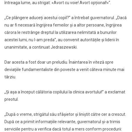
întreaga lume, au strigat: «Avort cu voie! Avort opțional!»”.
„Ce plângere aduceți acestui copil?” a întrebat guvernatorul. „Dacă
nu ar fi necesară îngrijirea femeilor și a altor persoane, îngrijirea
cărora le restrânge dreptul la utilizarea nelimitată a bunurilor
acestei lumi, nu l-am preda”, au convenit autoritățile și liderii în
unanimitate, a continuat Jedraszewski.
Dar acesta a fost doar un preludiu. Înaintarea în viteză spre
deviaţiile fundamentaliste din poveste a venit câteva minute mai
târziu.
„Și așa a început călătoria copilului la clinica avortului!” a exclamat
preotul.
„După o vreme, strigătul său sfâșietor și liniștit către cer a crescut.
După ce a primit informațiile relevante, guvernatorul și-a trimis
serviciile pentru a verifica dacă totul a mers conform procedurii: