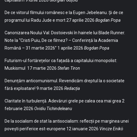
De ce viitorul filmului românesc e la Eugen Jebeleanu. Și de ce
programul lui Radu Jude e mort
27 aprilie 2026
Bogdan Popa
Canonizarea Noului Val: Dostoievski în hainele lui Blade Runner.
Note la “Cristi Puiu, De ce filmez? – Conferință la Academia
Română – 31 martie 2026”
1 aprilie 2026
Bogdan Popa
Futurism-ul fortărețelor ca fațadă a capitalului monopolist:
Muskismul
17 martie 2026
Stefan Tiron
Denunțăm anticomunismul. Revendicăm dreptul la o societate
fără exploatare!
9 martie 2026
Redacția
Claritate în turbulență. Adevăruri grele pe calea cea mai grea
2
februarie 2026
Ovidiu Tichindeleanu
De la socialism de stat la antisocialism: reflecții pe marginea unei
povești periferice est-europene
12 ianuarie 2026
Vincze Enikö