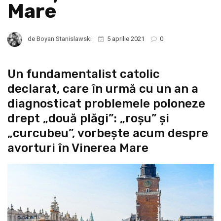
Mare
de
Boyan Stanislawski
5 aprilie 2021
0
Un fundamentalist catolic
declarat, care în urmă cu un an a
diagnosticat problemele poloneze
drept „două plăgi”: „roșu” și
„curcubeu”, vorbește acum despre
avorturi în Vinerea Mare