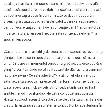
dacă așa-numita „întrerupere a sarcinii” a fost efectiv realizată,
adică dacă copilul a fost ucis definitiv, dacă protestatarii pro-viață
au fost arestați și dacă, în conformitate cu doctrina separării
Bisericii și a Statului, vocile clerului catolic, care cereau respect
pentru fiecare viață umană de la concepție până în momentul de
moarte naturală, fuseseră neutralizate suficient de eficient”, a
spus arhiepiscopul.
„Guvernatorul și-a amintit și de ceea ce i-au explicat reprezentanții
științelor biologice, în special genetica și embriologia, că viața
umană începe din momentul concepției și că acesta este adevărul
științific. Dar, temându-se că va fi acuzat de slăbiciune, a suprimat
rapid memoria. «Ce este adevărul?» a gândit el, observând cu
satisfacție că scepticismul este cel mai bun medicament pentru
toate adevărurile, inclusiv cele științifice. Ezitările sale au fost
simțite în mod inconfundabil de către conducătorii poporului.
«Dacă recunoști această colecție de celule ca ființă umană și îi dai
dreptul la viață, nu eşti un prieten al conducătorilor acestei lumi. În