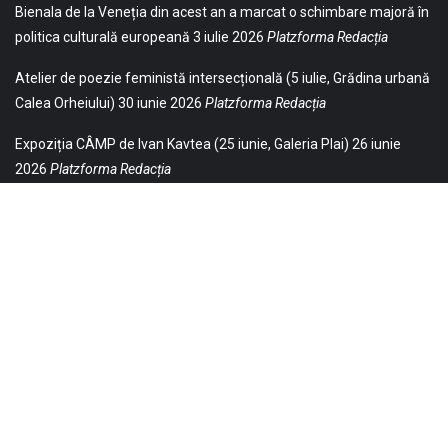
Bienala de la Veneția din acest an a marcat o schimbare majoră în
politica culturală europeană
3 iulie 2026
Platzforma Redacția
Atelier de poezie feministă intersecțională (5 iulie, Grădina urbană
Calea Orheiului)
30 iunie 2026
Platzforma Redacția
Expoziția CÂMP de Ivan Kavtea (25 iunie, Galeria Plai)
26 iunie
2026
Platzforma Redacția
© 2021 Toate drepturile sunt rezervate Editurii Baricada (Str.
William Gladston nr. 30, 1000, Sofia, Bulgaria). Utilizarea
neautorizată, parţială sau integrală, a textelor publicate aici este
strict interzisă și va fi pedepsită ca încălcare a drepturilor de autor
și a drepturilor de proprietate. Puteți obţine permisiunea
republicării textelor noastre contactându-ne la contact.