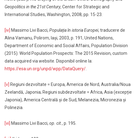
Geopolitics in the 21st Century
, Center for Strategic and
International Studies, Washington, 2008, pp. 15-23.
[iv]
Massimo Livi Bacci,
Populația în istoria Europei
, traducere de
Alina Vamanu, Polirom, Iași, 2003, p. 191; United Nations,
Department of Economic and Social Affairs, Population Division
(2015). World Population Prospects: The 2015 Revision, custom
data acquired via website. Disponibil online la:
https://esa.un.org/unpd/wpp/DataQuery/
.
[v]
Regiuni dezvoltate = Europa, America de Nord, Australia/Noua
Zeelandă, Japonia; Regiuni subdezvoltate = Africa, Asia (excepție
Japonia), America Centrală și de Sud, Melanezia, Micronezia și
Polinezia.
[vi]
Massimo Livi Bacci,
op. cit.
, p. 195.