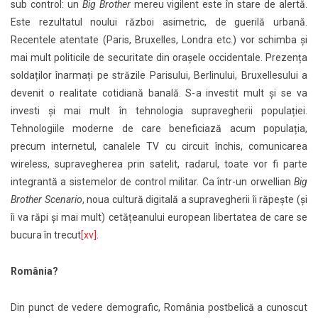
sub control: un
Big Brother
mereu vigilent este în stare de alertă.
Este rezultatul noului război asimetric, de guerilă urbană.
Recentele atentate (Paris, Bruxelles, Londra etc.) vor schimba și
mai mult politicile de securitate din orașele occidentale. Prezența
soldaților înarmați pe străzile Parisului, Berlinului, Bruxellesului a
devenit o realitate cotidiană banală. S-a investit mult și se va
investi și mai mult în tehnologia supravegherii populației.
Tehnologiile moderne de care beneficiază acum populația,
precum internetul, canalele TV cu circuit închis, comunicarea
wireless, supravegherea prin satelit, radarul, toate vor fi parte
integrantă a sistemelor de control militar. Ca într-un orwellian
Big
Brother Scenario
, noua cultură digitală a supravegherii îi răpește (și
îi va răpi și mai mult) cetățeanului european libertatea de care se
bucura în trecut
[xv]
.
România?
Din punct de vedere demografic, România postbelică a cunoscut