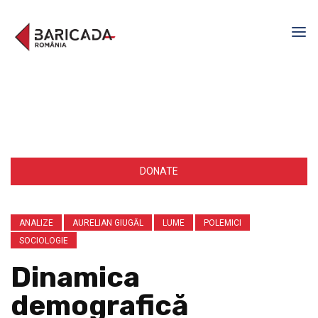
DONATE
ANALIZE
AURELIAN GIUGĂL
LUME
POLEMICI
SOCIOLOGIE
Dinamica
demografică