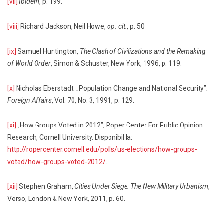
[vii]
Ibidem
, p. 199.
[viii]
Richard Jackson, Neil Howe,
op. cit.
, p. 50.
[ix]
Samuel Huntington,
The Clash of Civilizations and the Remaking
of World Order
, Simon & Schuster, New York, 1996, p. 119.
[x]
Nicholas Eberstadt, „Population Change and National Security”,
Foreign Affairs
, Vol. 70, No. 3, 1991, p. 129.
[xi]
„How Groups Voted in 2012”, Roper Center For Public Opinion
Research, Cornell University. Disponibil la:
http://ropercenter.cornell.edu/polls/us-elections/how-groups-
voted/how-groups-voted-2012/
.
[xii]
Stephen Graham,
Cities Under Siege: The New Military Urbanism
,
Verso, London & New York, 2011, p. 60.