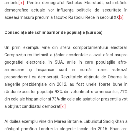
ambele
[ix]
. Pentru demograful Nicholas Eberstadt, schimbările
demografice actuale vor influența politicile de securitate în
aceeași măsură precum a făcut-o Războiul Rece în secolul XX
[x]
.
Consecințe ale schimbărilor de populație (Europa)
Un prim exemplu vine din sfera comportamentului electoral.
Compoziția multietnică a țărilor occidentale a avut efect asupra
geografiei electorale. În SUA, ariile în care populațiile afro-
americane și hispanice sunt în număr mare, votează
preponderent cu democrații. Rezultatele obținute de Obama, la
alegerile prezidențiale din 2012, au fost unele foarte bune în
rândurile acestor populații: 93% din voturile afro-americanilor, 71%
din cele ale hispanicilor și 73% din cele ale asiaticilor prezenți la vot
a obținut candidatul democrat
[xi]
.
Al doilea exemplu vine din Marea Britanie. Laburistul Sadiq Khan a
câștigat primăria Londrei la alegerile locale din 2016. Khan are