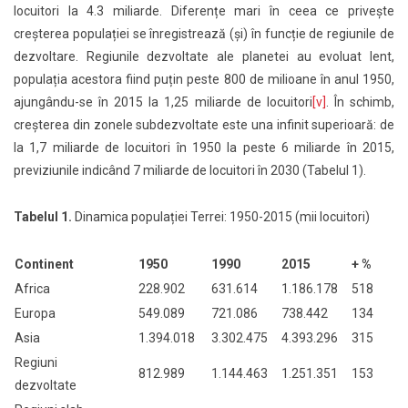
locuitori la 4.3 miliarde. Diferențe mari în ceea ce privește
creșterea populației se înregistrează (și) în funcție de regiunile de
dezvoltare. Regiunile dezvoltate ale planetei au evoluat lent,
populația acestora fiind puțin peste 800 de milioane în anul 1950,
ajungându-se în 2015 la 1,25 miliarde de locuitori
[v]
. În schimb,
creșterea din zonele subdezvoltate este una infinit superioară: de
la 1,7 miliarde de locuitori în 1950 la peste 6 miliarde în 2015,
previziunile indicând 7 miliarde de locuitori în 2030 (Tabelul 1).
Tabelul 1.
Dinamica populației Terrei: 1950-2015 (mii locuitori)
Continent
1950
1990
2015
+ %
Africa
228.902
631.614
1.186.178
518
Europa
549.089
721.086
738.442
134
Asia
1.394.018
3.302.475
4.393.296
315
Regiuni
812.989
1.144.463
1.251.351
153
dezvoltate