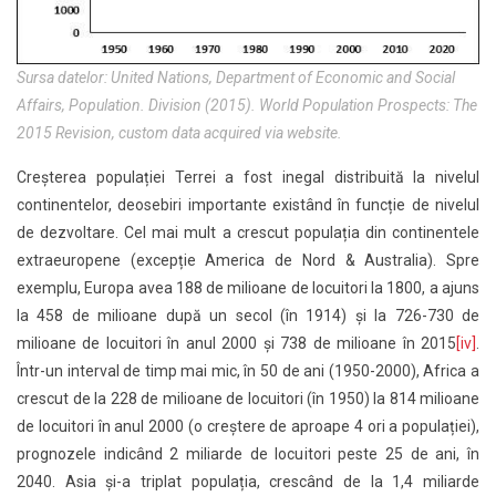
Sursa datelor: United Nations, Department of Economic and Social
Affairs, Population. Division (2015). World Population Prospects: The
2015 Revision, custom data acquired via website.
Creșterea populației Terrei a fost inegal distribuită la nivelul
continentelor, deosebiri importante existând în funcție de nivelul
de dezvoltare. Cel mai mult a crescut populația din continentele
extraeuropene (excepție America de Nord & Australia). Spre
exemplu, Europa avea 188 de milioane de locuitori la 1800, a ajuns
la 458 de milioane după un secol (în 1914) și la 726-730 de
milioane de locuitori în anul 2000 și 738 de milioane în 2015
[iv]
.
Într-un interval de timp mai mic, în 50 de ani (1950-2000), Africa a
crescut de la 228 de milioane de locuitori (în 1950) la 814 milioane
de locuitori în anul 2000 (o creștere de aproape 4 ori a populației),
prognozele indicând 2 miliarde de locuitori peste 25 de ani, în
2040. Asia și-a triplat populația, crescând de la 1,4 miliarde