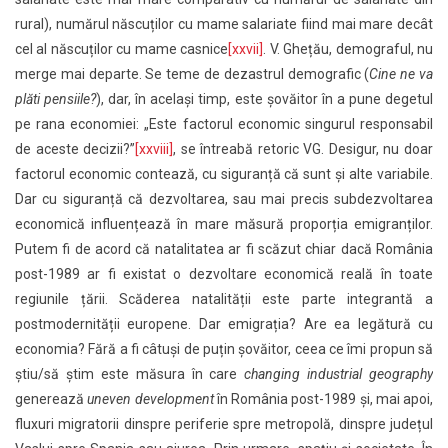
rural), numărul născuților cu mame salariate fiind mai mare decât
cel al născuților cu mame casnice
[xxvii]
. V. Ghețău, demograful, nu
merge mai departe. Se teme de dezastrul demografic (
Cine ne va
plăti pensiile?
), dar, în același timp, este șovăitor în a pune degetul
pe rana economiei: „Este factorul economic singurul responsabil
de aceste decizii?”
[xxviii]
, se întreabă retoric VG. Desigur, nu doar
factorul economic contează, cu siguranță că sunt și alte variabile.
Dar cu siguranță că dezvoltarea, sau mai precis subdezvoltarea
economică influențează în mare măsură proporția emigranților.
Putem fi de acord că natalitatea ar fi scăzut chiar dacă România
post-1989 ar fi existat o dezvoltare economică reală în toate
regiunile țării. Scăderea natalității este parte integrantă a
postmodernității europene. Dar emigrația? Are ea legătură cu
economia? Fără a fi câtuși de puțin șovăitor, ceea ce îmi propun să
știu/să știm este măsura în care
changing industrial geography
generează
uneven development
în România post-1989 și, mai apoi,
fluxuri migratorii dinspre periferie spre metropolă, dinspre județul