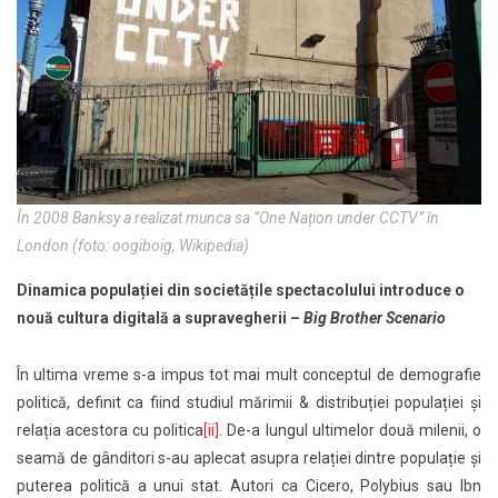
În 2008 Banksy a realizat munca sa ”One Națion under CCTV” în
London (foto: oogiboig, Wikipedia)
Dinamica populației din societățile spectacolului introduce o
nouă cultura digitală a supravegherii –
Big Brother Scenario
În ultima vreme s-a impus tot mai mult conceptul de demografie
politică, definit ca fiind studiul mărimii & distribuției populației și
relația acestora cu politica
[ii]
. De-a lungul ultimelor două milenii, o
seamă de gânditori s-au aplecat asupra relației dintre populație și
puterea politică a unui stat. Autori ca Cicero, Polybius sau Ibn