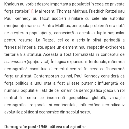
Khaldun au vorbit despre importanța populației în ceea ce privește
forța statelor
[iii]
. Mai recent, Thomas Malthus, Friedrich Ratzel sau
Paul Kennedy au făcut asocieri similare cu cele ale autorilor
menționați mai sus. Pentru Malthus, principala problemă era dată
de creșterea populației și, consecință a acesteia, lupta națiunilor
pentru resurse. La Ratzel, cel ce a scris în plină perioadă a
freneziei imperialiste, apare un element nou, respectiv extinderea
teritorială a statului. Aceasta a fost formalizată în conceptul de
Lebensraum
(spațiu vital). În logica expansiunii teritoriale, mărimea
demografică constituia elementul central în ceea ce înseamnă
forța unui stat. Contemporan cu noi, Paul Kennedy consideră că
forța politică a unui stat a fost și este puternic influențată de
numărul populației. Iată de ce, dinamica demografică joacă un rol
central în ceea ce înseamnă geopolitica globală, variațiile
demografice regionale și continentale, influențând semnificativ
evoluțiile politice și economice din secolul nostru.
Demografie post-1945: câteva date și cifre