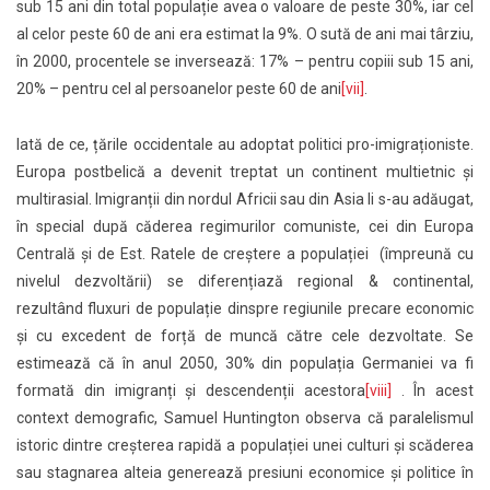
sub 15 ani din total populație avea o valoare de peste 30%, iar cel
al celor peste 60 de ani era estimat la 9%. O sută de ani mai târziu,
în 2000, procentele se inversează: 17% – pentru copiii sub 15 ani,
20% – pentru cel al persoanelor peste 60 de ani
[vii]
.
Iată de ce, țările occidentale au adoptat politici pro-imigraționiste.
Europa postbelică a devenit treptat un continent multietnic și
multirasial. Imigranții din nordul Africii sau din Asia li s-au adăugat,
în special după căderea regimurilor comuniste, cei din Europa
Centrală și de Est. Ratele de creștere a populației (împreună cu
nivelul dezvoltării) se diferențiază regional & continental,
rezultând fluxuri de populație dinspre regiunile precare economic
și cu excedent de forță de muncă către cele dezvoltate. Se
estimează că în anul 2050, 30% din populația Germaniei va fi
formată din imigranți și descendenții acestora
[viii]
. În acest
context demografic, Samuel Huntington observa că paralelismul
istoric dintre creșterea rapidă a populației unei culturi și scăderea
sau stagnarea alteia generează presiuni economice și politice în