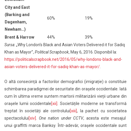
City and East
(Barking and
60%
19%
Dagenham,
Newham…)
Brent & Harrow
44%
39%
Sursa
: „Why London’s Black and Asian Voters Delivered it for Sadiq
Khan as Mayor”,
Political Scrapbook
, May 6, 2016. Disponibil la:
https://politicalscrapbook.net/2016/05/why-londons-black-and-
asian-voters-delivered-it-for-sadiq-khan-as-mayor/
.
O altă consecință a factorilor demografici (imigrație) o constituie
schimbarea paradigmei de securitate din orașele occidentale. Iată
cum în ultima vreme suntem martorii militarizării vieții urbane din
orașele lumii occidentale
[xii]
. Societățile moderne se transformă
treptat în societăți ale controlului
[xiii]
, la pachet cu societatea
spectacolului
[xiv]
.
One nation under CCTV
, acesta este mesajul
unui graffitti marca Banksy. Într-adevăr, orașele occidentale sunt