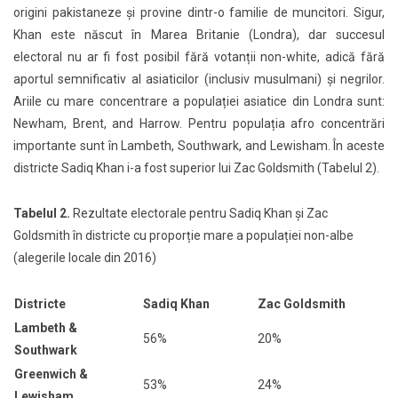
origini pakistaneze și provine dintr-o familie de muncitori. Sigur,
Khan este născut în Marea Britanie (Londra), dar succesul
electoral nu ar fi fost posibil fără votanții non-white, adică fără
aportul semnificativ al asiaticilor (inclusiv musulmani) și negrilor.
Ariile cu mare concentrare a populației asiatice din Londra sunt:
Newham, Brent, and Harrow. Pentru populația afro concentrări
importante sunt în Lambeth, Southwark, and Lewisham. În aceste
districte Sadiq Khan i-a fost superior lui Zac Goldsmith (Tabelul 2).
Tabelul 2.
Rezultate electorale pentru Sadiq Khan și Zac
Goldsmith în districte cu proporție mare a populației non-albe
(alegerile locale din 2016)
Districte
Sadiq Khan
Zac Goldsmith
Lambeth &
56%
20%
Southwark
Greenwich &
53%
24%
Lewisham