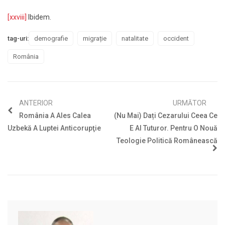
[xxviii]
Ibidem.
tag-uri:
demografie
migrație
natalitate
occident
România
ANTERIOR
URMĂTOR
România A Ales Calea
(Nu Mai) Dați Cezarului Ceea Ce
Uzbekă A Luptei Anticorupţie
E Al Tuturor. Pentru O Nouă
Teologie Politică Românească