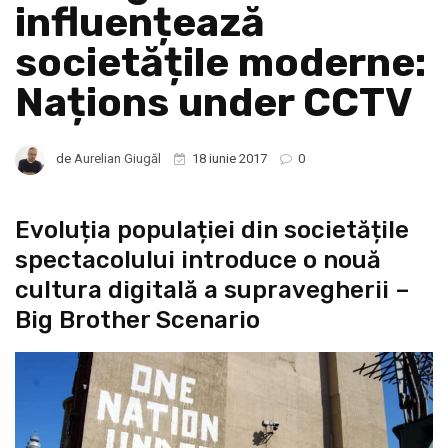
influențează
societățile moderne:
Națions under CCTV
de
Aurelian Giugăl
18 iunie 2017
0
Evoluția populației din societățile
spectacolului introduce o nouă
cultura digitală a supravegherii –
Big Brother Scenario