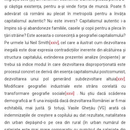
și câștiga existența, pentru a-și vinde forța de muncă. Poate fi
adevărat că românii au plecat în metropolă pentru a învăța
capitalismul autentic? Nu este invers? Capitalismul autentic i-a
împins să-și abandoneze familiile, casele și copii pentru a pleca în
țări străine? Este aceasta o consecință a geografiei capitalismului?
Pe urmele lui Neil Smith
[xxiv]
, cel care a ilustrat cum dezvoltarea
inegală este doar expresia contradicțiilor inerente din alcătuirea și
structura capitalului, extinderea prezentei analize (incipiente) ar
trebui să indice modul în care dezvoltarea disproporționată este
procesul concret ce derivă din esența capitalismului postcomunist,
dezvoltarea unui pol generând subdezvoltare altuia
[xxv]
.
Modificare geografiei industriale este strâns corelată cu
transformare geografie sociale
[xxvi]
. Nu știu dacă scăderea
demografică ar fi una insipidă dacă dezvoltarea României ar fi mai
echitabilă, mai justă. Și totuși, Vasile Ghețău (VG) arată că
indemnizațiile de creștere a copilului au dat rezultate, natalitatea
din urban depășind-o pe cea din rural (în urban numărul de
salariate este mai mare comparativ cu numărul de salariate din