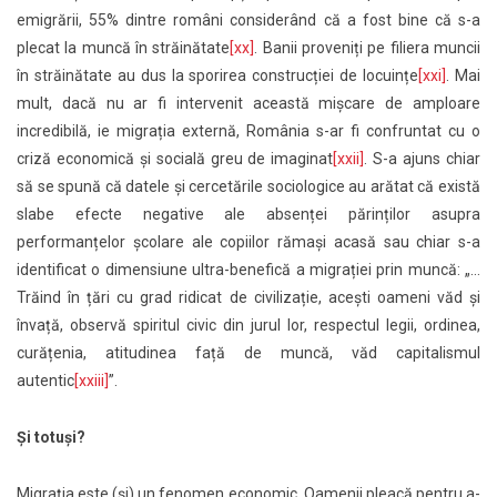
emigrării, 55% dintre români considerând că a fost bine că s-a
plecat la muncă în străinătate
[xx]
. Banii proveniți pe filiera muncii
în străinătate au dus la sporirea construcției de locuințe
[xxi]
. Mai
mult, dacă nu ar fi intervenit această mișcare de amploare
incredibilă, ie migrația externă, România s-ar fi confruntat cu o
criză economică și socială greu de imaginat
[xxii]
. S-a ajuns chiar
să se spună că datele și cercetările sociologice au arătat că există
slabe efecte negative ale absenței părinților asupra
performanțelor școlare ale copiilor rămași acasă sau chiar s-a
identificat o dimensiune ultra-benefică a migrației prin muncă: „…
Trăind în țări cu grad ridicat de civilizație, acești oameni văd și
învață, observă spiritul civic din jurul lor, respectul legii, ordinea,
curățenia, atitudinea față de muncă, văd capitalismul
autentic
[xxiii]
”.
Și totuși?
Migrația este (și) un fenomen economic. Oamenii pleacă pentru a-