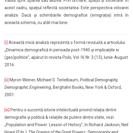
Vaslui spre Spania sau aiurea. Prin urmare, spațiu și societate. În
acest cadru, spațiul reflectă societatea. Este perspectiva viitoarei
analize. Dacă și schimbările demografice (emigrația) intră în
această schemă, cu atât mai bine.
[i]
Această mică analiză reprezintă o formă revizuită a articolului
„Dinamica demografică în perioada post-1945 și implicațiile ei
(geo)politice”, apărut în revista
Polis
, Vol. IV, Nr. 3 (13), Iunie-August
2016.
[ii]
Myron Weiner, Michael S. Teitelbaum,
Political Demography,
Demographic Engineering
, Berghahn Books, New York & Oxford,
2001.
[iii]
Pentru o succintă istorie intelectuală privind relația dintre
demografie și politică & relațiile de putere dintre state, vezi
„Population and Power: Lesson of History”, în Richard Jackson, Neil
Howe (Eds.),
The Graying of the Great Powers. Demography and