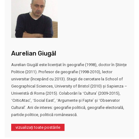
Aurelian Giugăl
Aurelian Giugăl este licențiat în geografie (1998), doctor în Științe
Politice (2011). Profesor de geografie (1998-2010), lector
universitar (începând cu 2013). Stagii de cercetare la School of
Geographical Sciences, University of Bristol (2010) și Sapienza –
Univeristà di Roma (2015). Colaborări la ʻCulturaʼ (2009-2015),
ʻCriticAtacʼ, ʻSocial Eastʼ, ʻArgumente și Fapteʼ și ʻObservator
Culturalʼ. Arii de interes: geografie politică, geografie electorală,
partide politice, politică românească.
vizualizați toate postările