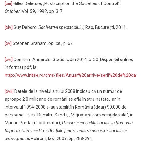
[xiii]
Gilles Deleuze, „Postscript on the Societies of Control”,
October
, Vol. 59, 1992, pp. 3-7.
[xiv]
Guy Debord,
Societatea spectacolului
, Rao, București, 2011.
[xv]
Stephen Graham,
op. cit.
, p. 67.
[xvi]
Conform Anuarului Statistic din 2014, p. 50. Disponibil online,
în format pdf, la:
http://www.insse.ro/cms/files/Anuar%20arhive/serii%20de%20da
[xvii]
Datele de la nivelul anului 2008 indicau că un număr de
aproape 2,8 milioane de români se află în străinătate, iar în
intervalul 1994-2008 s-au stabilit în România (doar) 90.000 de
persoane – vezi Dumitru Sandu, „Migrația și consecințele sale”, în
Marian Preda (coordonator),
Riscuri și inechități sociale în România.
Raportul Comisiei Prezidențiale pentru analiza riscurilor sociale și
demografice
, Polirom, Iași, 2009, pp. 288-291.