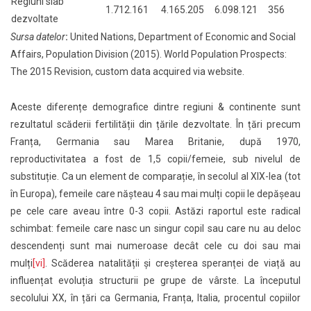
Regiuni slab
1.712.161
4.165.205
6.098.121
356
dezvoltate
Sursa datelor
:
United Nations, Department of Economic and Social
Affairs, Population Division (2015). World Population Prospects:
The 2015 Revision, custom data acquired via website.
Aceste diferențe demografice dintre regiuni & continente sunt
rezultatul scăderii fertilității din țările dezvoltate. În țări precum
Franța, Germania sau Marea Britanie, după 1970,
reproductivitatea a fost de 1,5 copii/femeie, sub nivelul de
substituție. Ca un element de comparație, în secolul al XIX-lea (tot
în Europa), femeile care nășteau 4 sau mai mulți copii le depășeau
pe cele care aveau între 0-3 copii. Astăzi raportul este radical
schimbat: femeile care nasc un singur copil sau care nu au deloc
descendenți sunt mai numeroase decât cele cu doi sau mai
mulți
[vi]
. Scăderea natalității și creșterea speranței de viață au
influențat evoluția structurii pe grupe de vârste. La începutul
secolului XX, în țări ca Germania, Franța, Italia, procentul copiilor