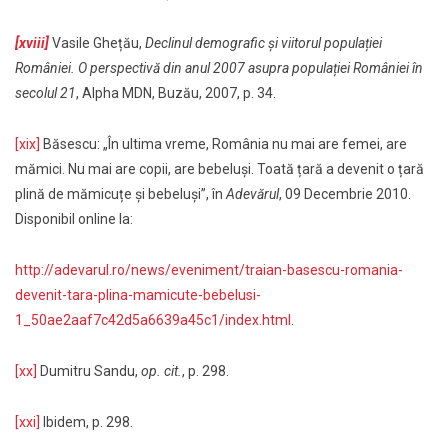
[xviii]
Vasile Ghețău,
Declinul demografic și viitorul populației
României. O perspectivă din anul 2007 asupra populației României în
secolul 21
, Alpha MDN, Buzău, 2007, p. 34.
[xix]
Băsescu: „În ultima vreme, România nu mai are femei, are
mămici. Nu mai are copii, are bebeluși. Toată țară a devenit o țară
plină de mămicuțe și bebeluși”, în
Adevărul
, 09 Decembrie 2010.
Disponibil online la:
http://adevarul.ro/news/eveniment/traian-basescu-romania-
devenit-tara-plina-mamicute-bebelusi-
1_50ae2aaf7c42d5a6639a45c1/index.html
.
[xx]
Dumitru Sandu,
op. cit.
, p. 298.
[xxi]
Ibidem, p. 298.