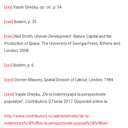
[xxii]
Vasile Ghețău,
op. cit.
, p. 34.
[xxiii]
Ibidem, p. 35.
[xxiv]
Neil Smith,
Uneven Development. Nature, Capital and the
Production of Space
, The University of Georgia Press, Athens and
London, 2008.
[xxv]
Ibidem, p. 6.
[xxvi]
Doreen Massey,
Spatial Division of Labour
, London, 1984.
[xxvii]
Vasile Ghețău, „De la indemnizație la perspectivele
populației”,
Contributors
, 07 Iunie 2017. Disponibil online la:
http://www.contributors.ro/administratie/de-la-
indemniza%C8%9Bie-la-perspectivele-popula%C8%9Biei/
.