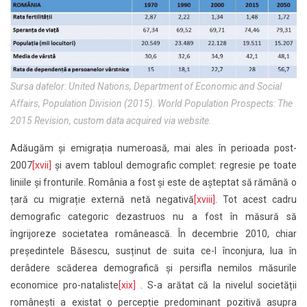
Sursa datelor: United Nations, Department of Economic and Social
Affairs, Population Division (2015). World Population Prospects: The
2015 Revision, custom data acquired via website.
Adăugăm și emigrația numeroasă, mai ales în perioada post-
2007
[xvii]
și avem tabloul demografic complet: regresie pe toate
liniile și fronturile. România a fost și este de așteptat să rămână o
țară cu migrație externă netă negativă
[xviii]
. Tot acest cadru
demografic categoric dezastruos nu a fost în măsură să
îngrijoreze societatea românească. În decembrie 2010, chiar
președintele Băsescu, susținut de suita ce-l înconjura, lua în
derâdere scăderea demografică și persifla nemilos măsurile
economice pro-nataliste
[xix]
. S-a arătat că la nivelul societății
românești a existat o percepție predominant pozitivă asupra