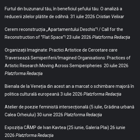
Furtul din buzunarul tău, în beneficiul șefului tău. O analiză a
reducerii zilelor plătite de odihnă.
31 iulie 2026
Cristian Velixar
Cerem reconstrucția „Apartamentului Deschis”! / Call for the
Reconstruction of ”Flat Space”!
23 iulie 2026
Platzforma Redacția
Organizații Imaginate: Practici Artistice de Cercetare care
Traversează Semiperiferii/Imagined Organisations: Practices of
Artistic Research Moving Across Semiperipheries
20 iulie 2026
Platzforma Redacția
Bienala de la Veneția din acest an a marcat o schimbare majoră în
politica culturală europeană
3 iulie 2026
Platzforma Redacția
Atelier de poezie feministă intersecțională (5 iulie, Grădina urbană
Calea Orheiului)
30 iunie 2026
Platzforma Redacția
Expoziția CÂMP de Ivan Kavtea (25 iunie, Galeria Plai)
26 iunie
2026
Platzforma Redacția