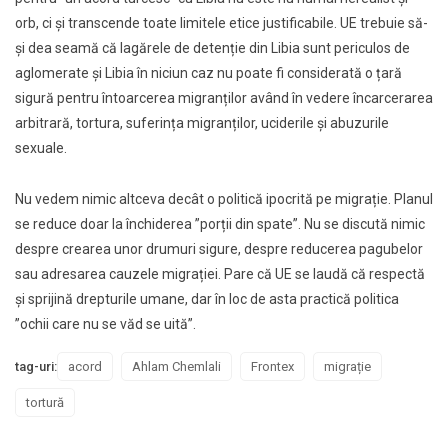
orb, ci şi transcende toate limitele etice justificabile. UE trebuie să-
şi dea seamă că lagărele de detenție din Libia sunt periculos de
aglomerate şi Libia în niciun caz nu poate fi considerată o țară
sigură pentru întoarcerea migranților având în vedere încarcerarea
arbitrară, tortura, suferința migranților, uciderile şi abuzurile
sexuale.
Nu vedem nimic altceva decât o politică ipocrită pe migrație. Planul
se reduce doar la închiderea ”porții din spate”. Nu se discută nimic
despre crearea unor drumuri sigure, despre reducerea pagubelor
sau adresarea cauzele migrației. Pare că UE se laudă că respectă
şi sprijină drepturile umane, dar în loc de asta practică politica
”ochii care nu se văd se uită”.
tag-uri:
acord
Ahlam Chemlali
Frontex
migrație
tortură