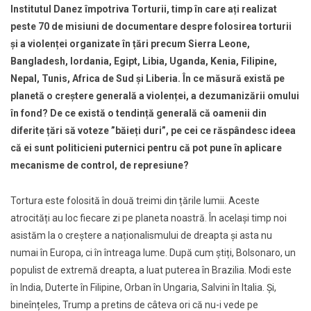
Institutul Danez împotriva Torturii, timp în care ați realizat
peste 70 de misiuni de documentare despre folosirea torturii
şi a violenței organizate în țări precum Sierra Leone,
Bangladesh, Iordania, Egipt, Libia, Uganda, Kenia, Filipine,
Nepal, Tunis, Africa de Sud şi Liberia. În ce măsură există pe
planetă o creștere generală a violenței, a dezumanizării omului
în fond? De ce există o tendință generală că oamenii din
diferite țări să voteze ”băieți duri”, pe cei ce răspândesc ideea
că ei sunt politicieni puternici pentru că pot pune în aplicare
mecanisme de control, de represiune?
Tortura este folosită în două treimi din țările lumii. Aceste
atrocități au loc fiecare zi pe planeta noastră. În același timp noi
asistăm la o creștere a naționalismului de dreapta și asta nu
numai în Europa, ci în întreaga lume. După cum știți, Bolsonaro, un
populist de extremă dreapta, a luat puterea în Brazilia. Modi este
în India, Duterte în Filipine, Orban în Ungaria, Salvini în Italia. Şi,
bineînțeles, Trump a pretins de câteva ori că nu-i vede pe