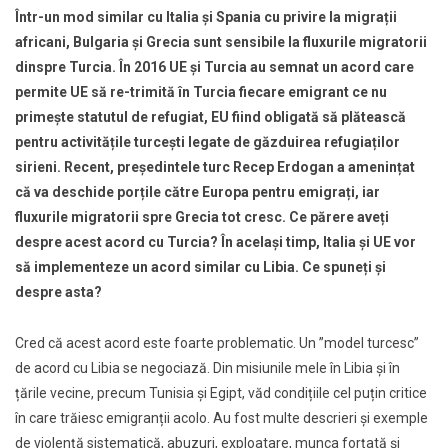
Într-un mod similar cu Italia şi Spania cu privire la migrații
africani, Bulgaria şi Grecia sunt sensibile la fluxurile migratorii
dinspre Turcia. În 2016 UE şi Turcia au semnat un acord care
permite UE să re-trimită în Turcia fiecare emigrant ce nu
primește statutul de refugiat, EU fiind obligată să plătească
pentru activitățile turceşti legate de găzduirea refugiaților
sirieni. Recent, președintele turc Recep Erdogan a amenințat
că va deschide porțile către Europa pentru emigrați, iar
fluxurile migratorii spre Grecia tot cresc. Ce părere aveți
despre acest acord cu Turcia? În același timp, Italia şi UE vor
să implementeze un acord similar cu Libia. Ce spuneți și
despre asta?
Cred că acest acord este foarte problematic. Un ”model turcesc”
de acord cu Libia se negociază. Din misiunile mele în Libia şi în
țările vecine, precum Tunisia şi Egipt, văd condițiile cel puțin critice
în care trăiesc emigranții acolo. Au fost multe descrieri şi exemple
de violență sistematică, abuzuri, exploatare, munca forțată şi