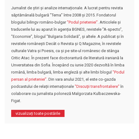
Jurnalist de știri și analize internaționale. A lucrat pentru revista
săptămânală bulgară ”Tema” între 2008 și 2015. Fondatorul
blogului bilingv româno-bulgar
”Podul prieteniei”
. Articolele și
traducerile lui au aparut în agenția BGNES, revistele ”A-specto”,
”Economie”, blogul ”Bulgaria Solidară”, și altele. A publicat şi în
revistele românești Decât o Revista și Q Magazine, în revistele
culturale Vatra şi Poesis, ca și pe site-ul românеsc de stânga
Critic Atac. În prezent face doctorantură de literatură iraniană la
Unversitatea din Sofia. Începând cu iunie 2020 dezvoltă în limba
română, limba bulgară, limba engleză şi alte limbi blogul
”Podul
persan al prieteniei”
. Din vara anului 2021, el este co-gazda
podcastului de relații internaționale
"Discuţii transfrontaliere"
în
colaborare cu jurnalista poloneză Malgorzata Kulbaczewska-
Figat.
vizualizați toate postările