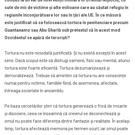
condus la un val de intervenții militare în Orientul Mijlociu, cu
sute de mii de victime şi alte milioane care au căutat refugiu în
regiunile înconjurătoare lor sau în țări ale UE. În ce măsură
este justificat să se folosească tortura în penitenciare precum
Guantanamo sau Abu Gharib sub pretextul că în acest mod
Occidentul se apără de teroriști?
Tortura nu este niciodată justificată. Și nu există excepții în acest
sens. Dacă scopul este să distrugi oamenii, fizic sau mental, atunci
tortura este foarte eficientă. Tortura dezumanizează şi
demoralizează. Trebuie să amintim că tortura nu are consecințe
numai pentru victime, familiile fiind, de asemenea, afectate,
întreaga societate în ansamblu.
Pe baza cercetărilor știm că tortura generează o frică de moarte
și disociere, ceea ce înseamnă că creierul se deconectează şi
omul nu poate face diferența dintre fantazie şi realitate. În același
timp, tortura afectează memoria pe termen scurt, iar omul poate