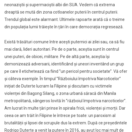
neonaziștii şi supermaciștii albi din SUA. Vedem că extrema
dreaptă se mută din zona cotloanelor puterii în centrul puterii.
Trendul global este alarmant. Ultimele rapoarte arată că o treime
din populația lumii trăiește în țări în care democrația regresează.
Există trăsături comune între acești puternici ai zilei sau, ca să fiu
mai clară, lideri autoritari. Pe de o parte, aceștia sunt în centrul
unei puteri, de obicei, militare. Pe de altă parte, aceștia își
demonizează adversarii, identificând şi uneori inventând un grup
pe care îl etichetează ca fiind ”un pericol pentru societate”. Vă ofer
și câteva exemple. În timpul ”Războiului împotriva Narcoticelor”
inițiat de Duterte lucram la Filipine şi discutam cu victimele
violenței din Bagong Silang, o zona urbană săracă din Manila
metropolitană, sângeros lovită în ”războiul împotriva narcoticelor”.
Am lucrat în multe țări prinse în spirala fricii, violenței şi morții. Dar
ceea ce am trăit în Filipine le întrece pe toate: un paroxism al
brutalității şi lipsei de scrupule dus la extrem. După ce președintele
Rodrigo Duterte a venit la putere în 2016, au avut loc mai mult de