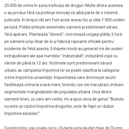
20.000 de crime în zona traficului de droguri. Multe dintre acestea
s-au produs fără ca pretinșii vinovați să aibă parte de o minimă
judecată. În timpul cât am fost acolo aveau loc și câte 1.000 ucideri
pe lună. Poliția țintește sistematic oamenii predominant săraci,
fără apărare. Plantează ”dovezi”, recrutează ucigași plătiți, îi fură
pe oamenii uciși chiar de ei şi fabrică rapoarte oficiale pentru
incidente de felul acesta. Echipele morții au generat mii de ucideri
extrajudiciare ale așa-numiților ”indezirabili”, incluzând copii cu
vârste de până la 12 ani. Victimele sunt predominant săracii
urbani, iar campania împotriva lor se poate clasifica la categoria
crime împotriva umanității. Impunitatea care domnește acum
facilitează crima la scară mare, lovindu-i pe cei mai săraci, inclusiv
segmentele marginalizate din populația urbană. Unul dintre
oamenii tineri, cu care am vorbit, mi-a spus ceva de genul: ”Acesta
nu este un război împotriva drogurilor, este de fapt un război
împotriva săracilor.”
Surprinzător, sau poate că nu, Duterte este lăudat chiar de Trump,