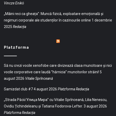
Vincze Enikö
„Mâini reci ca gheața”: Muncă fizică, exploatare emoțională și
regimuri corporale ale studenților în cazinourile online
1 decembrie
2025
Redacția
Platzforma
Să nu crezi vocile xenofobe care divizează clasa muncitoare și nici
vocile corporative care laudă ”hărnicia” muncitorilor străini!
5
august 2026
Vitalie Sprînceană
Samizdat club #7
4 august 2026
Platzforma Redacția
„Strada Păcii/Улица Мира” cu Vitalie Sprînceană, Lilia Nenescu,
Ovidiu Țichindeleanu și Tatiana Fiodorova-Lefter.
3 august 2026
Platzforma Redacția