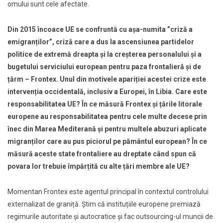
omului sunt cele afectate.
Din 2015 încoace UE se confruntă cu așa-numita ”criză a
emigranților”, criză care a dus la ascensiunea partidelor
politice de extremă dreapta şi la creșterea personalului şi a
bugetului serviciului european pentru paza frontalieră şi de
țărm – Frontex. Unul din motivele apariției acestei crize este
intervenția occidentală, inclusiv a Europei, în Libia. Care este
responsabilitatea UE? În ce măsură Frontex şi țările litorale
europene au responsabilitatea pentru cele multe decese prin
înec din Marea Mediterană şi pentru multele abuzuri aplicate
migranților care au pus piciorul pe pământul european? În ce
măsură aceste state frontaliere au dreptate când spun că
povara lor trebuie împărțită cu alte țări membre ale UE?
Momentan Frontex este agentul principal în contextul controlului
externalizat de graniță. Știm că instituțiile europene premiază
regimurile autoritate şi autocratice şi fac outsourcing-ul muncii de