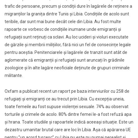
trafic de persoane, precum şi condiții dure în lagărele de reținere a
migranților la granița dintre Tunis şi Libia. Condițiile de acolo sunt
teribile, dar sunt mai bune decât cele din Libia. Au fost multe
rapoarte ce vorbesc de condițiile inumane unde emigranții şi
refugiații sunt reținuți ca sclavi. Au loc ucideri şi violuri executate
de gărzile şi membrii milițiilor, fără nici un fel de consecințe legale
pentru aceștia. Penitenciarele şi lagărele de tranzit sunt atât de
aglomerate că emigranții şi refugiații sunt aruncați în grădinile
zoologice şi în alte lagăre neoficiale deținute de grupuri criminale
militante.
Oxfam a publicat recent un raport pe baza interviurilor cu 258 de
refugiați şi emigranți ce au trecut prin Libia. Cu excepția uneia,
toate femeile au fost supuse violenței sexuale. 74% au observat
torturile și crimele de acolo. 80% dintre femei le-a fost refuză apa
şi hrana. Toate studiile şi rapoartele indică aceeași situație. Este un
dezastru umanitar brutal care are loc în Libia. Așa că apărarea UE
pentru ”un acord turcesc” cu Libia nu este nu numai nerealist şi