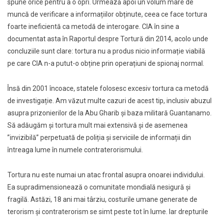
spune orice pentru a o opri. Urmează apoi un volum mare de
muncă de verificare a informațiilor obținute, ceea ce face tortura
foarte ineficientă ca metodă de interogare. CIA în sine a
documentat asta în Raportul despre Tortură din 2014, acolo unde
concluziile sunt clare: tortura nu a produs nicio informație viabilă
pe care CIA n-a putut-o obține prin operațiuni de spionaj normal.
Însă din 2001 încoace, statele folosesc excesiv tortura ca metodă
de investigație. Am văzut multe cazuri de acest tip, inclusiv abuzul
asupra prizonierilor de la Abu Gharib şi baza militară Guantanamo.
Să adăugăm şi tortura mult mai extensivă şi de asemenea
”invizibilă” perpetuată de poliția şi serviciile de informații din
întreaga lume în numele contraterorismului.
Tortura nu este numai un atac frontal asupra onoarei individului.
Ea supradimensionează o comunitate mondială nesigură şi
fragilă. Astăzi, 18 ani mai târziu, costurile umane generate de
terorism şi contraterorism se simt peste tot în lume. Iar drepturile