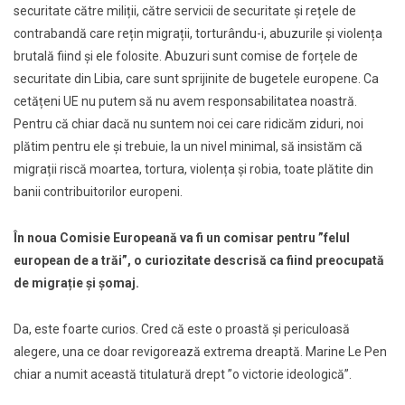
securitate către miliții, către servicii de securitate şi rețele de
contrabandă care rețin migrații, torturându-i, abuzurile şi violența
brutală fiind și ele folosite. Abuzuri sunt comise de forțele de
securitate din Libia, care sunt sprijinite de bugetele europene. Ca
cetățeni UE nu putem să nu avem responsabilitatea noastră.
Pentru că chiar dacă nu suntem noi cei care ridicăm ziduri, noi
plătim pentru ele şi trebuie, la un nivel minimal, să insistăm că
migrații riscă moartea, tortura, violența şi robia, toate plătite din
banii contribuitorilor europeni.
În noua Comisie Europeană va fi un comisar pentru ”felul
european de a trăi”, o curiozitate descrisă ca fiind preocupată
de migrație şi șomaj.
Da, este foarte curios. Cred că este o proastă și periculoasă
alegere, una ce doar revigorează extrema dreaptă. Marine Le Pen
chiar a numit această titulatură drept ”o victorie ideologică”.