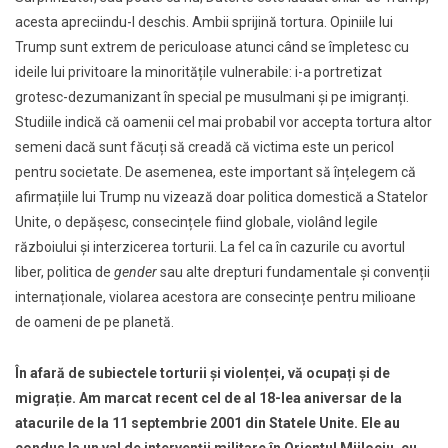
acesta apreciindu-l deschis. Ambii sprijină tortura. Opiniile lui
Trump sunt extrem de periculoase atunci când se împletesc cu
ideile lui privitoare la minoritățile vulnerabile: i-a portretizat
grotesc-dezumanizant în special pe musulmani şi pe imigranți.
Studiile indică că oamenii cel mai probabil vor accepta tortura altor
semeni dacă sunt făcuți să creadă că victima este un pericol
pentru societate. De asemenea, este important să înțelegem că
afirmațiile lui Trump nu vizează doar politica domestică a Statelor
Unite, o depășesc, consecințele fiind globale, violând legile
războiului şi interzicerea torturii. La fel ca în cazurile cu avortul
liber, politica de
gender
sau alte drepturi fundamentale şi convenții
internaționale, violarea acestora are consecințe pentru milioane
de oameni de pe planetă.
În afară de subiectele torturii şi violenței, vă ocupați și de
migrație. Am marcat recent cel de al 18-lea aniversar de la
atacurile de la 11 septembrie 2001 din Statele Unite. Ele au