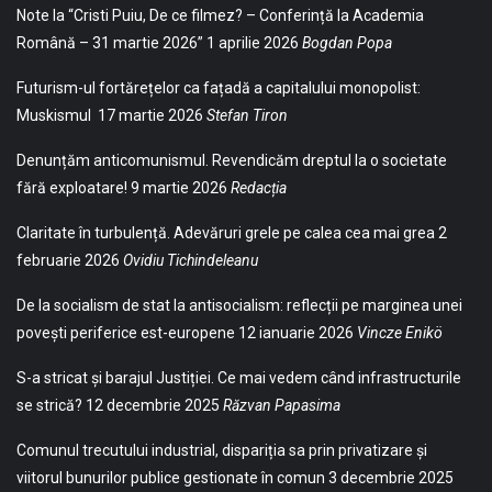
Note la “Cristi Puiu, De ce filmez? – Conferință la Academia
Română – 31 martie 2026”
1 aprilie 2026
Bogdan Popa
Futurism-ul fortărețelor ca fațadă a capitalului monopolist:
Muskismul
17 martie 2026
Stefan Tiron
Denunțăm anticomunismul. Revendicăm dreptul la o societate
fără exploatare!
9 martie 2026
Redacția
Claritate în turbulență. Adevăruri grele pe calea cea mai grea
2
februarie 2026
Ovidiu Tichindeleanu
De la socialism de stat la antisocialism: reflecții pe marginea unei
povești periferice est-europene
12 ianuarie 2026
Vincze Enikö
S-a stricat și barajul Justiției. Ce mai vedem când infrastructurile
se strică?
12 decembrie 2025
Răzvan Papasima
Comunul trecutului industrial, dispariția sa prin privatizare și
viitorul bunurilor publice gestionate în comun
3 decembrie 2025