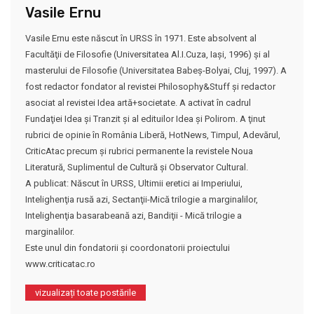
Vasile Ernu
Vasile Ernu este născut în URSS în 1971. Este absolvent al
Facultăţii de Filosofie (Universitatea Al.I.Cuza, Iaşi, 1996) şi al
masterului de Filosofie (Universitatea Babeş-Bolyai, Cluj, 1997). A
fost redactor fondator al revistei Philosophy&Stuff şi redactor
asociat al revistei Idea artă+societate. A activat în cadrul
Fundaţiei Idea şi Tranzit şi al edituilor Idea şi Polirom. A ţinut
rubrici de opinie în România Liberă, HotNews, Timpul, Adevărul,
CriticAtac precum şi rubrici permanente la revistele Noua
Literatură, Suplimentul de Cultură şi Observator Cultural.
A publicat: Născut în URSS, Ultimii eretici ai Imperiului,
Intelighenţia rusă azi, Sectanţii-Mică trilogie a marginalilor,
Intelighenţia basarabeană azi, Bandiţii - Mică trilogie a
marginalilor.
Este unul din fondatorii şi coordonatorii proiectului
www.criticatac.ro
vizualizați toate postările