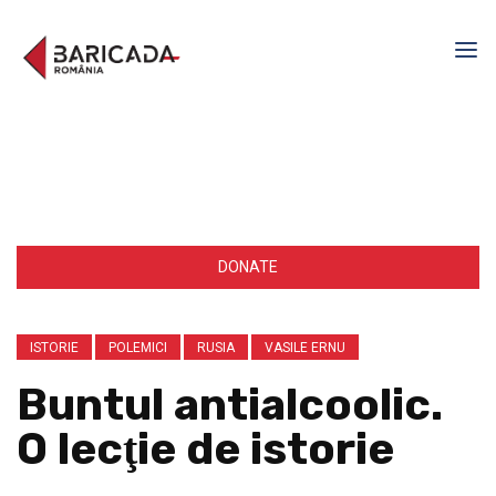
DONATE
ISTORIE
POLEMICI
RUSIA
VASILE ERNU
Buntul antialcoolic.
O lecţie de istorie