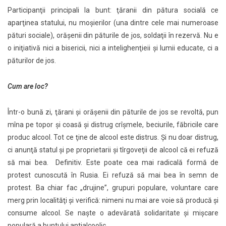
Participanţii principali la bunt: ţăranii din pătura socială ce
aparţinea statului, nu moşierilor (una dintre cele mai numeroase
pături sociale), orăşenii din păturile de jos, soldaţii în rezervă. Nu e
o iniţiativă nici a bisericii, nici a intelighenţieii şi lumii educate, ci a
păturilor de jos.
Cum are loc?
Într-o bună zi, ţărani şi orăşenii din păturile de jos se revoltă, pun
mîna pe topor şi coasă şi distrug crîşmele, beciurile, făbricile care
produc alcool. Tot ce ţine de alcool este distrus. Şi nu doar distrug,
ci anunţă statul şi pe proprietarii şi tîrgoveţii de alcool că ei refuză
să mai bea. Definitiv. Este poate cea mai radicală formă de
protest cunoscută în Rusia. Ei refuză să mai bea în semn de
protest. Ba chiar fac „drujine”, grupuri populare, voluntare care
merg prin localităţi şi verifică: nimeni nu mai are voie să producă şi
consume alcool. Se naşte o adevărată solidaritate şi mişcare
populară a buntului antialcoolic.