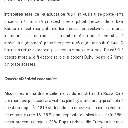
Întrebarea este: ce i-a apucat pe ruşi? În Rusia ţi se poate ierta
orice crimă, nu însă şi acest imens păcat: refuzul de a bea.
Băutura e cel mai puternic liant social pravoslavnic: e marca
identitară, e comuniune, e comunitate. A nu bea însemnă „a fi
străin”, a fi „duşman”: popa bea pentru că e „de-al nostru”. Bun. Şi
brusc un refuz categoric şi violent: aici nu se mai bea. De ce? O fi
despre morală, o fi despre religie, a coborît Duhul peste ei? Nimic
din toate acestea.
Cauzele sînt strict economice.
Alcoolul este una dintre cele mai vîndute mărfuri din Rusia. Cine
are monopol pe alcool are visteria plină. Şi statul are grijă să deţină
acest monopol. În 1819 statul aducea în visteria sa din colectarea
de impozite cam 16 -18 % prin impozitarea alcoolului, iar în 1859
acest procent ajunge la 39%. După războiul din Crimeea lucrurile