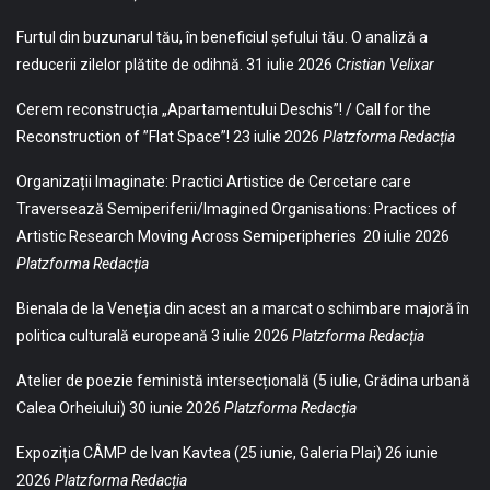
Furtul din buzunarul tău, în beneficiul șefului tău. O analiză a
reducerii zilelor plătite de odihnă.
31 iulie 2026
Cristian Velixar
Cerem reconstrucția „Apartamentului Deschis”! / Call for the
Reconstruction of ”Flat Space”!
23 iulie 2026
Platzforma Redacția
Organizații Imaginate: Practici Artistice de Cercetare care
Traversează Semiperiferii/Imagined Organisations: Practices of
Artistic Research Moving Across Semiperipheries
20 iulie 2026
Platzforma Redacția
Bienala de la Veneția din acest an a marcat o schimbare majoră în
politica culturală europeană
3 iulie 2026
Platzforma Redacția
Atelier de poezie feministă intersecțională (5 iulie, Grădina urbană
Calea Orheiului)
30 iunie 2026
Platzforma Redacția
Expoziția CÂMP de Ivan Kavtea (25 iunie, Galeria Plai)
26 iunie
2026
Platzforma Redacția