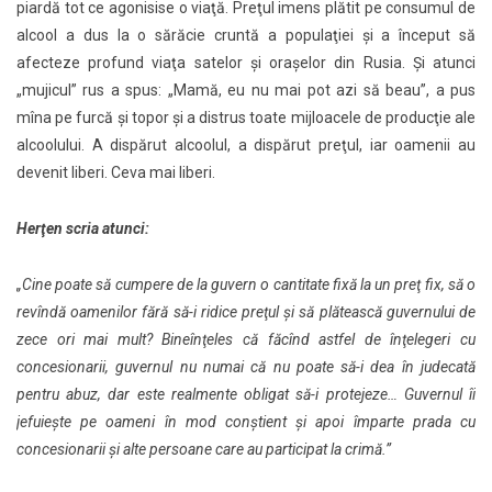
piardă tot ce agonisise o viaţă. Preţul imens plătit pe consumul de
alcool a dus la o sărăcie cruntă a populaţiei şi a început să
afecteze profund viaţa satelor şi oraşelor din Rusia. Şi atunci
„mujicul” rus a spus: „Mamă, eu nu mai pot azi să beau”, a pus
mîna pe furcă şi topor şi a distrus toate mijloacele de producţie ale
alcoolului. A dispărut alcoolul, a dispărut preţul, iar oamenii au
devenit liberi. Ceva mai liberi.
Herţen scria atunci:
„Cine poate să cumpere de la guvern o cantitate fixă la un preţ fix, să o
revîndă oamenilor fără să-i ridice preţul şi să plătească guvernului de
zece ori mai mult? Bineînţeles că făcînd astfel de înţelegeri cu
concesionarii, guvernul nu numai că nu poate să-i dea în judecată
pentru abuz, dar este realmente obligat să-i protejeze… Guvernul îi
jefuieşte pe oameni în mod conştient şi apoi împarte prada cu
concesionarii şi alte persoane care au participat la crimă.”