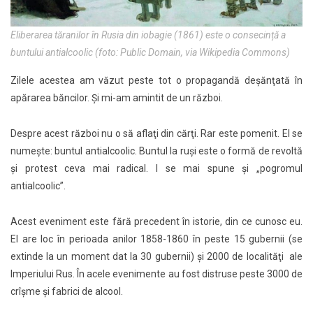
Eliberarea tăranilor în Rusia din iobagie (1861) este o consecință a
buntului antialcoolic (foto: Public Domain, via Wikipedia Commons)
Zilele acestea am văzut peste tot o propagandă deşănţată în
apărarea băncilor. Şi mi-am amintit de un război.
Despre acest război nu o să aflaţi din cărţi. Rar este pomenit. El se
numeşte: buntul antialcoolic. Buntul la ruşi este o formă de revoltă
şi protest ceva mai radical. I se mai spune şi „pogromul
antialcoolic”.
Acest eveniment este fără precedent în istorie, din ce cunosc eu.
El are loc în perioada anilor 1858-1860 în peste 15 gubernii (se
extinde la un moment dat la 30 gubernii) şi 2000 de localităţi ale
Imperiului Rus. În acele evenimente au fost distruse peste 3000 de
crîşme şi fabrici de alcool.