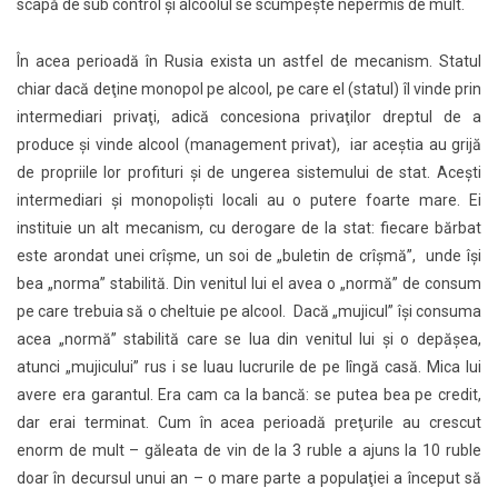
scapă de sub control şi alcoolul se scumpeşte nepermis de mult.
În acea perioadă în Rusia exista un astfel de mecanism. Statul
chiar dacă deţine monopol pe alcool, pe care el (statul) îl vinde prin
intermediari privaţi, adică concesiona privaţilor dreptul de a
produce şi vinde alcool (management privat), iar aceştia au grijă
de propriile lor profituri şi de ungerea sistemului de stat. Aceşti
intermediari şi monopolişti locali au o putere foarte mare. Ei
instituie un alt mecanism, cu derogare de la stat: fiecare bărbat
este arondat unei crîşme, un soi de „buletin de crîşmă”, unde îşi
bea „norma” stabilită. Din venitul lui el avea o „normă” de consum
pe care trebuia să o cheltuie pe alcool. Dacă „mujicul” îşi consuma
acea „normă” stabilită care se lua din venitul lui şi o depăşea,
atunci „mujicului” rus i se luau lucrurile de pe lîngă casă. Mica lui
avere era garantul. Era cam ca la bancă: se putea bea pe credit,
dar erai terminat. Cum în acea perioadă preţurile au crescut
enorm de mult – găleata de vin de la 3 ruble a ajuns la 10 ruble
doar în decursul unui an – o mare parte a populaţiei a început să