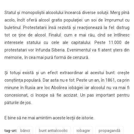
Statul şi monopoliştii alcoolului încearcă diverse soluţii. Merg pînă
acolo, încît oferă alcool gratis populaţiei: un soi de împrumut cu
buletinul. Protestatarii însă rezistă şi reacţionează la fel: distrug
tot ce ţine de alcool. Finalul: cum e mai rău, cînd se întîlnesc
interesele statului cu cele ale capitalului. Peste 11.000 de
protestatari vor înfunda Siberia. Evenimentul va fi atent şters din
memorie, în cea mai pură formă de cenzură.
Şi totuşi există şi un efect extraordinar al acestui bunt: creşte
conştiinţa populară. Dar asta nu e tot. Peste un an, în 1861, ca prin
minune în Rusia are loc Abolirea iobăgiei iar alcoolul nu va mai fi
concesionat, ci începe să fie accizat. Un pas important pentru
păturile de jos.
E bine să ne mai amintim aceste lecţii de istorie.
tag-uri:
bănci
bunt antialcoolic
iobagie
propagandă