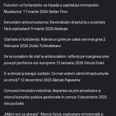
Futurism-ul fortărețelor ca fațadă a capitalului monopolist:
Muskismul
17 martie 2026
Stefan Tiron
Denunțăm anticomunismul. Revendicăm dreptul la o societate
fără exploatare!
9 martie 2026
Redacția
Claritate în turbulență. Adevăruri grele pe calea cea mai grea
2
februarie 2026
Ovidiu Tichindeleanu
De la socialism de stat la antisocialism: reflecții pe marginea unei
povești periferice est-europene
12 ianuarie 2026
Vincze Enikö
S-a stricat și barajul Justiției. Ce mai vedem când infrastructurile
se strică?
12 decembrie 2025
Răzvan Papasima
Comunul trecutului industrial, dispariția sa prin privatizare și
viitorul bunurilor publice gestionate în comun
3 decembrie 2025
Vincze Enikö
„Mâini reci ca gheața”: Muncă fizică, exploatare emoțională și