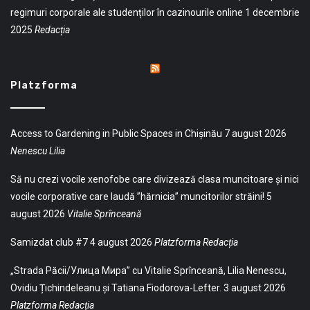
regimuri corporale ale studenților în cazinourile online
1 decembrie
2025
Redacția
Platzforma
Access to Gardening in Public Spaces in Chișinău
7 august 2026
Nenescu Lilia
Să nu crezi vocile xenofobe care divizează clasa muncitoare și nici
vocile corporative care laudă ”hărnicia” muncitorilor străini!
5
august 2026
Vitalie Sprînceană
Samizdat club #7
4 august 2026
Platzforma Redacția
„Strada Păcii/Улица Мира” cu Vitalie Sprînceană, Lilia Nenescu,
Ovidiu Țichindeleanu și Tatiana Fiodorova-Lefter.
3 august 2026
Platzforma Redacția