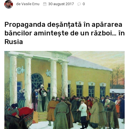
de
Vasile Ernu
30 august 2017
0
Propaganda deșănțată în apărarea
băncilor amintește de un război… în
Rusia