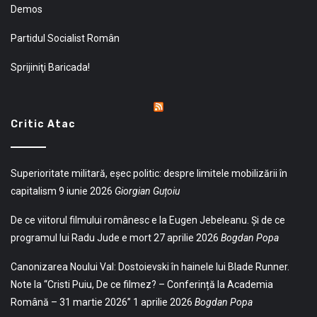
Demos
Partidul Socialist Român
Sprijiniţi Baricada!
Critic Atac
Superioritate militară, eșec politic: despre limitele mobilizării în
capitalism
9 iunie 2026
Giorgian Guțoiu
De ce viitorul filmului românesc e la Eugen Jebeleanu. Și de ce
programul lui Radu Jude e mort
27 aprilie 2026
Bogdan Popa
Canonizarea Noului Val: Dostoievski în hainele lui Blade Runner.
Note la “Cristi Puiu, De ce filmez? – Conferință la Academia
Română – 31 martie 2026”
1 aprilie 2026
Bogdan Popa