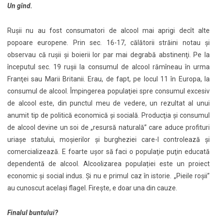
Un gînd.
Ruşii nu au fost consumatori de alcool mai aprigi decît alte
popoare europene. Prin sec. 16-17, călătorii străini notau şi
observau că ruşii şi boierii lor par mai degrabă abstinenţi. Pe la
începutul sec. 19 ruşii la consumul de alcool rămîneau în urma
Franţei sau Marii Britanii. Erau, de fapt, pe locul 11 în Europa, la
consumul de alcool. Împingerea populaţiei spre consumul excesiv
de alcool este, din punctul meu de vedere, un rezultat al unui
anumit tip de politică economică și socială. Producţia şi consumul
de alcool devine un soi de „resursă naturală” care aduce profituri
uriaşe statului, moşierilor şi burgheziei care-l controlează şi
comercializează. E foarte uşor să faci o populaţie puţin educată
dependentă de alcool. Alcoolizarea populației este un proiect
economic și social indus. Și nu e primul caz în istorie. „Pieile roșii”
au cunoscut același flagel. Fireşte, e doar una din cauze.
Finalul buntului?