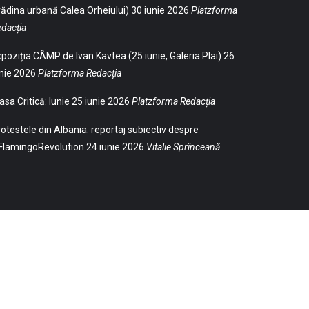
ădina urbană Calea Orheiului)
30 iunie 2026
Platzforma
dacția
poziția CÂMP de Ivan Kavtea (25 iunie, Galeria Plai)
26
nie 2026
Platzforma Redacția
sa Critică: Iunie
25 iunie 2026
Platzforma Redacția
otestele din Albania: reportaj subiectiv despre
FlamingoRevolution
24 iunie 2026
Vitalie Sprînceană