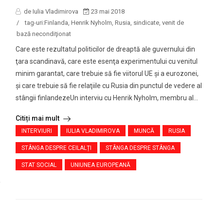
de Iulia Vladimirova
23 mai 2018
/
tag-uri:
Finlanda
,
Henrik Nyholm
,
Rusia
,
sindicate
,
venit de
bază necondiţionat
Care este rezultatul politicilor de dreaptă ale guvernului din
ţara scandinavă, care este esenţa experimentului cu venitul
minim garantat, care trebuie să fie viitorul UE şi a eurozonei,
şi care trebuie să fie relaţiile cu Rusia din punctul de vedere al
stângii finlandezeUn interviu cu Henrik Nyholm, membru al...
Citiți mai mult
INTERVIURI
IULIA VLADIMIROVA
MUNCĂ
RUSIA
STÂNGA DESPRE CEILALȚI
STÂNGA DESPRE STÂNGA
STAT SOCIAL
UNIUNEA EUROPEANĂ