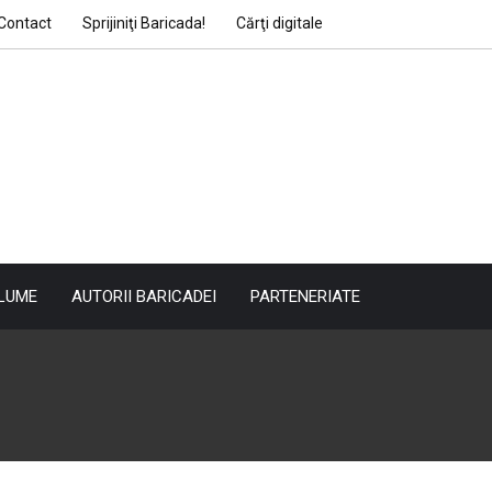
Contact
Sprijiniţi Baricada!
Cărţi digitale
LUME
AUTORII BARICADEI
PARTENERIATE