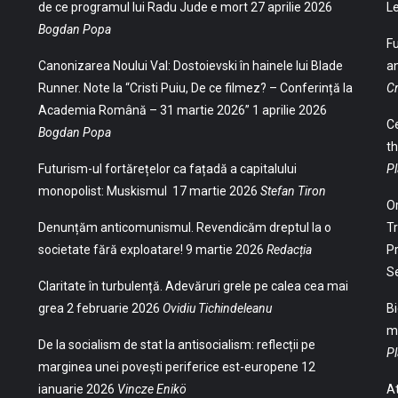
de ce programul lui Radu Jude e mort
27 aprilie 2026
Le
Bogdan Popa
Fu
Canonizarea Noului Val: Dostoievski în hainele lui Blade
an
Runner. Note la “Cristi Puiu, De ce filmez? – Conferință la
Cr
Academia Română – 31 martie 2026”
1 aprilie 2026
Ce
Bogdan Popa
th
Futurism-ul fortărețelor ca fațadă a capitalului
Pl
monopolist: Muskismul
17 martie 2026
Stefan Tiron
Or
Denunțăm anticomunismul. Revendicăm dreptul la o
Tr
societate fără exploatare!
9 martie 2026
Redacția
Pr
S
Claritate în turbulență. Adevăruri grele pe calea cea mai
grea
2 februarie 2026
Ovidiu Tichindeleanu
Bi
ma
De la socialism de stat la antisocialism: reflecții pe
Pl
marginea unei povești periferice est-europene
12
ianuarie 2026
Vincze Enikö
At