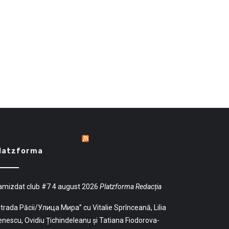
latzforma
amizdat club #7
4 august 2026
Platzforma Redacția
trada Păcii/Улица Мира” cu Vitalie Sprînceană, Lilia
nescu, Ovidiu Țichindeleanu și Tatiana Fiodorova-