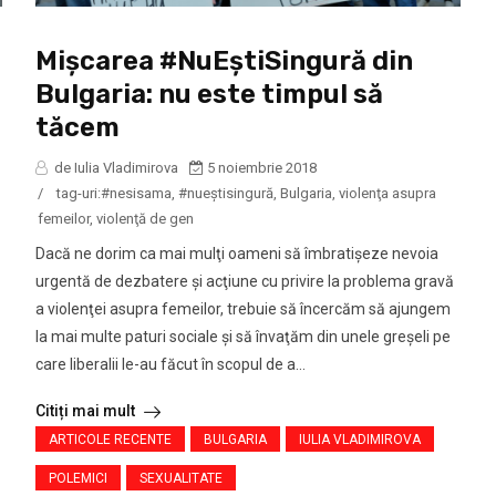
Mişcarea #NuEştiSingură din
Bulgaria: nu este timpul să
tăcem
de Iulia Vladimirova
5 noiembrie 2018
/
tag-uri:
#nesisama
,
#nueştisingură
,
Bulgaria
,
violenţa asupra
femeilor
,
violenţă de gen
Dacă ne dorim ca mai mulţi oameni să îmbratişeze nevoia
urgentă de dezbatere şi acţiune cu privire la problema gravă
a violenţei asupra femeilor, trebuie să încercăm să ajungem
la mai multe paturi sociale şi să învaţăm din unele greşeli pe
care liberalii le-au făcut în scopul de a...
Citiți mai mult
ARTICOLE RECENTE
BULGARIA
IULIA VLADIMIROVA
POLEMICI
SEXUALITATE