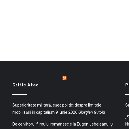
Critic Atac
P
Superioritate militară, eșec politic: despre limitele
S
mobilizării în capitalism
9 iunie 2026
Giorgian Guțoiu
„S
De ce viitorul filmului românesc e la Eugen Jebeleanu. Și
Ne