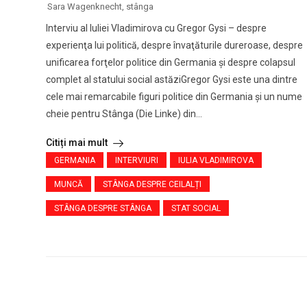
Sara Wagenknecht
,
stânga
Interviu al Iuliei Vladimirova cu Gregor Gysi – despre
experienţa lui politică, despre învaţăturile dureroase, despre
unificarea forţelor politice din Germania şi despre colapsul
complet al statului social astăziGregor Gysi este una dintre
cele mai remarcabile figuri politice din Germania şi un nume
cheie pentru Stânga (Die Linke) din...
Citiți mai mult
GERMANIA
INTERVIURI
IULIA VLADIMIROVA
MUNCĂ
STÂNGA DESPRE CEILALȚI
STÂNGA DESPRE STÂNGA
STAT SOCIAL