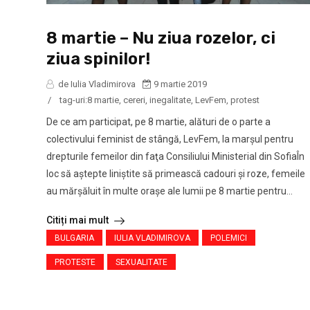
8 martie – Nu ziua rozelor, ci
ziua spinilor!
de Iulia Vladimirova
9 martie 2019
/
tag-uri:
8 martie
,
cereri
,
inegalitate
,
LevFem
,
protest
De ce am participat, pe 8 martie, alături de o parte a
colectivului feminist de stângă, LevFem, la marşul pentru
drepturile femeilor din faţa Consiliului Ministerial din SofiaÎn
loc să aştepte liniştite să primească cadouri şi roze, femeile
au mărșăluit în multe oraşe ale lumii pe 8 martie pentru...
Citiți mai mult
BULGARIA
IULIA VLADIMIROVA
POLEMICI
PROTESTE
SEXUALITATE