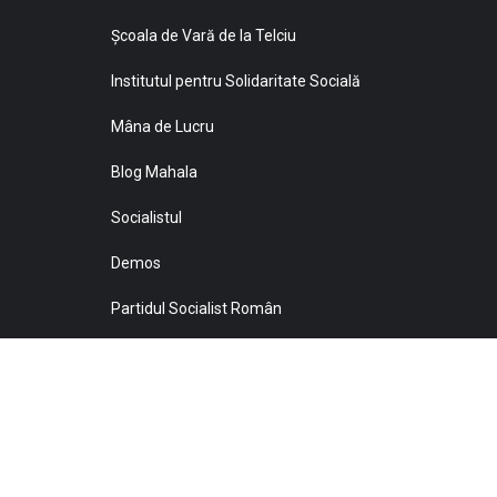
Şcoala de Vară de la Telciu
Institutul pentru Solidaritate Socială
Mâna de Lucru
Blog Mahala
Socialistul
Demos
Partidul Socialist Român
Sprijiniţi Baricada!
© 2021 Toate drepturile sunt rezervate Editurii Baricada 