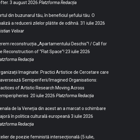
fter.
3 august 2026
Platzforma Redacția
rtul din buzunarul tău, în beneficiul șefului tău. O
aliză a reducerii zilelor plătite de odihnă.
31 iulie 2026
istian Velixar
rem reconstrucția „Apartamentului Deschis”! / Call for
e Reconstruction of ”Flat Space”!
23 iulie 2026
atzforma Redacția
ganizații Imaginate: Practici Artistice de Cercetare care
aversează Semiperiferii/Imagined Organisations:
actices of Artistic Research Moving Across
emiperipheries
20 iulie 2026
Platzforma Redacția
enala de la Veneția din acest an a marcat o schimbare
joră în politica culturală europeană
3 iulie 2026
atzforma Redacția
elier de poezie feministă intersecțională (5 iulie,