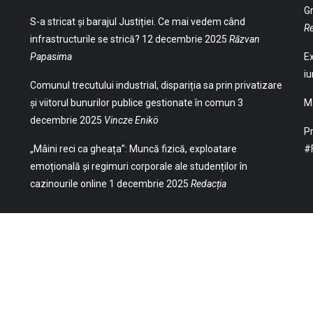
Gr
S-a stricat și barajul Justiției. Ce mai vedem când
Re
infrastructurile se strică?
12 decembrie 2025
Răzvan
Papasima
Ex
iu
Comunul trecutului industrial, dispariția sa prin privatizare
și viitorul bunurilor publice gestionate în comun
3
Ma
decembrie 2025
Vincze Enikö
Pr
„Mâini reci ca gheața”: Muncă fizică, exploatare
#
emoțională și regimuri corporale ale studenților în
cazinourile online
1 decembrie 2025
Redacția
(Str. William Gladston nr. 30, 1000, Sofia,