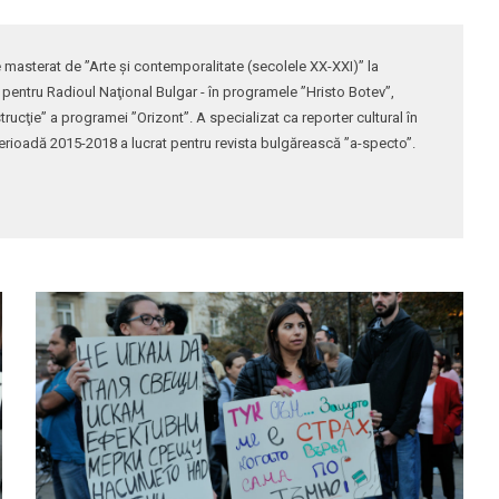
re masterat de ”Arte şi contemporalitate (secolele XX-XXI)” la
t pentru Radioul Naţional Bulgar - în programele ”Hristo Botev”,
rucţie” a programei ”Orizont”. A specializat ca reporter cultural în
 perioadă 2015-2018 a lucrat pentru revista bulgărească ”a-specto”.