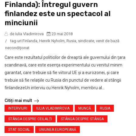
Finlanda): Întregul guvern
finlandez este un spectacol al
minciunii
de Iulia Vladimirova
23 mai 2018
/
tag-uri:
Finlanda
,
Henrik Nyholm
,
Rusia
,
sindicate
,
venit de bază
necondiţionat
Care este rezultatul politicilor de dreaptă ale guvernului din ţara
scandinavă, care este esenţa experimentului cu venitul minim
garantat, care trebuie să fie viitorul UE şi a eurozonei, şi care
trebuie să fie relaţiile cu Rusia din punctul de vedere al stângii
finlandezeUn interviu cu Henrik Nyholm, membru al...
Citiți mai mult
INTERVIURI
IULIA VLADIMIROVA
MUNCĂ
RUSIA
STÂNGA DESPRE CEILALȚI
STÂNGA DESPRE STÂNGA
STAT SOCIAL
UNIUNEA EUROPEANĂ