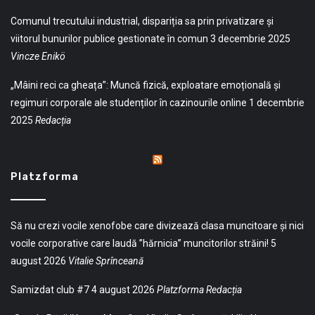
Comunul trecutului industrial, dispariția sa prin privatizare și
viitorul bunurilor publice gestionate în comun
3 decembrie 2025
Vincze Enikö
„Mâini reci ca gheața”: Muncă fizică, exploatare emoțională și
regimuri corporale ale studenților în cazinourile online
1 decembrie
2025
Redacția
Platzforma
Să nu crezi vocile xenofobe care divizează clasa muncitoare și nici
vocile corporative care laudă ”hărnicia” muncitorilor străini!
5
august 2026
Vitalie Sprînceană
Samizdat club #7
4 august 2026
Platzforma Redacția