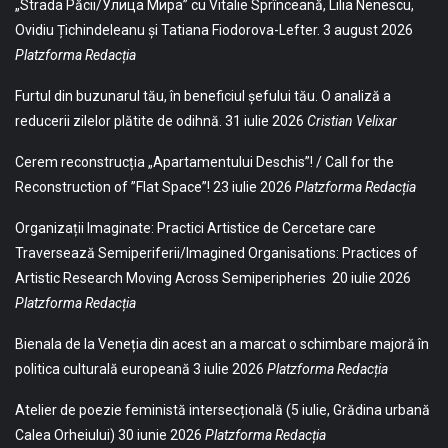
„Strada Păcii/Улица Мира” cu Vitalie Sprînceană, Lilia Nenescu,
Ovidiu Țichindeleanu și Tatiana Fiodorova-Lefter.
3 august 2026
Platzforma Redacția
Furtul din buzunarul tău, în beneficiul șefului tău. O analiză a
reducerii zilelor plătite de odihnă.
31 iulie 2026
Cristian Velixar
Cerem reconstrucția „Apartamentului Deschis”! / Call for the
Reconstruction of ”Flat Space”!
23 iulie 2026
Platzforma Redacția
Organizații Imaginate: Practici Artistice de Cercetare care
Traversează Semiperiferii/Imagined Organisations: Practices of
Artistic Research Moving Across Semiperipheries
20 iulie 2026
Platzforma Redacția
Bienala de la Veneția din acest an a marcat o schimbare majoră în
politica culturală europeană
3 iulie 2026
Platzforma Redacția
Atelier de poezie feministă intersecțională (5 iulie, Grădina urbană
Calea Orheiului)
30 iunie 2026
Platzforma Redacția