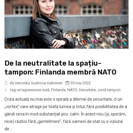
De la neutralitate la spațiu-
tampon: Finlanda membră NATO
de Veronika Sushova-Salminen
30 mai 2022
/
tag-uri:
agresiunea rusă
,
Finlanda
,
NATO
,
Securitate
,
zonă tampon
Criza actuală nu mai este o spirală a dilemei de securitate, ci un
„vortex” care atrage pe toată lumea și totul, fără posibilitatea de a
gândi ceva în mod substanțial șicu calm. În acest nou (și, sperăm,
rece) război fără „gentelmeni”, fără oameni de stat cu o viziune
de...