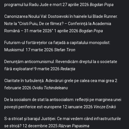
programul lui Radu Jude e mort
27 aprilie 2026
Bogdan Popa
Canonizarea Noului Val: Dostoievski în hainele lui Blade Runner.
Note la “Cristi Puiu, De ce filmez? – Conferință la Academia
Română – 31 martie 2026”
1 aprilie 2026
Bogdan Popa
Futurism-ul fortărețelor ca fațadă a capitalului monopolist:
Muskismul
17 martie 2026
Stefan Tiron
Denunțăm anticomunismul. Revendicăm dreptul la o societate
fără exploatare!
9 martie 2026
Redacția
Claritate în turbulență. Adevăruri grele pe calea cea mai grea
2
februarie 2026
Ovidiu Tichindeleanu
De la socialism de stat la antisocialism: reflecții pe marginea unei
povești periferice est-europene
12 ianuarie 2026
Vincze Enikö
S-a stricat și barajul Justiției. Ce mai vedem când infrastructurile
se strică?
12 decembrie 2025
Răzvan Papasima