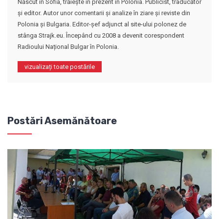
Născut în Sofia, trăiește în prezent în Polonia. Publicist, traducător
și editor. Autor unor comentarii și analize în ziare și reviste din
Polonia și Bulgaria. Editor-șef adjunct al site-ului polonez de
stânga Strajk.eu. Începând cu 2008 a devenit corespondent
Radioului Național Bulgar în Polonia.
vizualizați toate postările
Postări Asemănătoare