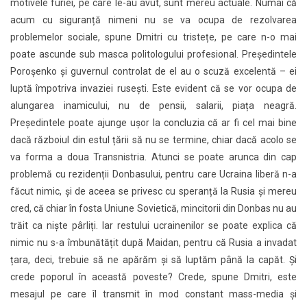
motivele furiei, pe care le-au avut, sunt mereu actuale. Numai că
acum cu siguranță nimeni nu se va ocupa de rezolvarea
problemelor sociale, spune Dmitri cu tristețe, pe care n-o mai
poate ascunde sub masca politologului profesional. Președintele
Poroșenko și guvernul controlat de el au o scuză excelentă – ei
luptă împotriva invaziei rusești. Este evident că se vor ocupa de
alungarea inamicului, nu de pensii, salarii, piața neagră.
Președintele poate ajunge ușor la concluzia că ar fi cel mai bine
dacă războiul din estul țării să nu se termine, chiar dacă acolo se
va forma a doua Transnistria. Atunci se poate arunca din cap
problemă cu rezidenții Donbasului, pentru care Ucraina liberă n-a
făcut nimic, și de aceea se privesc cu speranță la Rusia și mereu
cred, că chiar în fosta Uniune Sovietică, mincitorii din Donbas nu au
trăit ca niște pârliți. Iar restului ucrainenilor se poate explica că
nimic nu s-a îmbunătățit după Maidan, pentru că Rusia a invadat
țara, deci, trebuie să ne apărăm și să luptăm până la capăt. Și
crede poporul în această poveste? Crede, spune Dmitri, este
mesajul pe care îl transmit în mod constant mass-media și