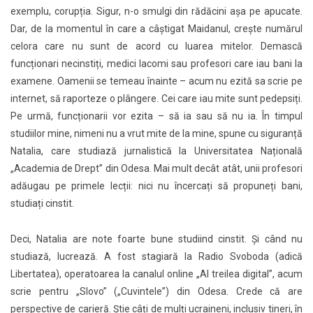
exemplu, corupția. Sigur, n-o smulgi din rădăcini așa pe apucate.
Dar, de la momentul în care a câștigat Maidanul, crește numărul
celora care nu sunt de acord cu luarea mitelor. Demască
funcționari necinstiți, medici lacomi sau profesori care iau bani la
examene. Oamenii se temeau înainte – acum nu ezită sa scrie pe
internet, să raporteze o plângere. Cei care iau mite sunt pedepsiți.
Pe urmă, funcționarii vor ezita – să ia sau să nu ia. În timpul
studiilor mine, nimeni nu a vrut mite de la mine, spune cu siguranță
Natalia, care studiază jurnalistică la Universitatea Națională
„Academia de Drept” din Odesa. Mai mult decât atât, unii profesori
adăugau pe primele lecții: nici nu încercați să propuneți bani,
studiați cinstit.
Deci, Natalia are note foarte bune studiind cinstit. Și când nu
studiază, lucrează. A fost stagiară la Radio Svoboda (adică
Libertatea), operatoarea la canalul online „Al treilea digital”, acum
scrie pentru „Slovo” („Cuvintele”) din Odesa. Crede că are
perspective de carieră. Știe câți de mulți ucraineni, inclusiv tineri, în