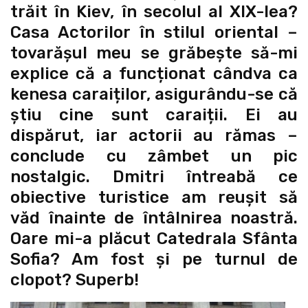
trăit în Kiev, în secolul al XIX-lea?
Casa Actorilor în stilul oriental –
tovarășul meu se grăbește să-mi
explice că a funcționat cândva ca
kenesa caraiților, asigurându-se că
știu cine sunt caraiții. Ei au
dispărut, iar actorii au rămas –
conclude cu zâmbet un pic
nostalgic. Dmitri întreabă ce
obiective turistice am reușit să
văd înainte de întâlnirea noastră.
Oare mi-a plăcut Catedrala Sfânta
Sofia? Am fost și pe turnul de
clopot? Superb!