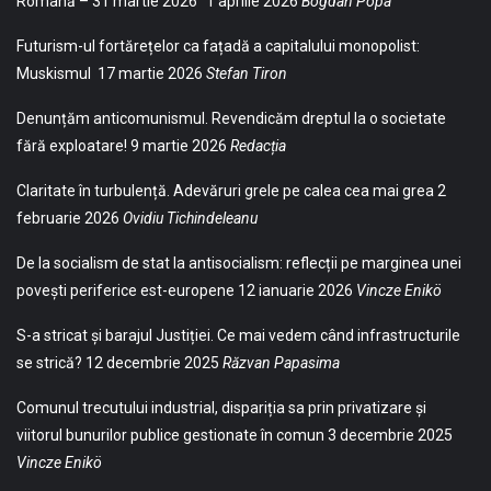
Română – 31 martie 2026”
1 aprilie 2026
Bogdan Popa
Futurism-ul fortărețelor ca fațadă a capitalului monopolist:
Muskismul
17 martie 2026
Stefan Tiron
Denunțăm anticomunismul. Revendicăm dreptul la o societate
fără exploatare!
9 martie 2026
Redacția
Claritate în turbulență. Adevăruri grele pe calea cea mai grea
2
februarie 2026
Ovidiu Tichindeleanu
De la socialism de stat la antisocialism: reflecții pe marginea unei
povești periferice est-europene
12 ianuarie 2026
Vincze Enikö
S-a stricat și barajul Justiției. Ce mai vedem când infrastructurile
se strică?
12 decembrie 2025
Răzvan Papasima
Comunul trecutului industrial, dispariția sa prin privatizare și
viitorul bunurilor publice gestionate în comun
3 decembrie 2025
Vincze Enikö