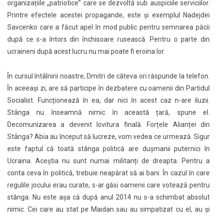
organizațiile „patriotice” care se dezvoltă sub auspiciile serviciilor.
Printre efectele acestei propagande, este și exemplul Nadejdei
Savcenko care a făcut apel în mod public pentru semnarea păcii
după ce s-a întors din închisoare rusească. Pentru o parte din
ucraineni după acest lucru nu mai poate fi eroina lor.
În cursul întâlnirii noastre, Dmitri de câteva ori răspunde la telefon.
În aceeași zi, are să participe în dezbatere cu oamenii din Partidul
Socialist. Funcționează în ea, dar nici în acest caz n-are iluzii.
Stânga nu înseamnă nimic în această țară, spune el.
Decomunizarea a devenit lovitura finală. Forțele Alianței din
Stânga? Abia au început să lucreze, vom vedea ce urmează. Sigur
este faptul că toată stânga politică are dușmanii puternici în
Ucraina. Aceștia nu sunt numai militanți de dreapta. Pentru a
conta ceva în politică, trebuie neapărat să ai bani. În cazul în care
regulile jocului erau curate, s-ar găsi oamenii care votează pentru
stânga. Nu este așa că după anul 2014 nu s-a schimbat absolut
nimic. Cei care au stat pe Maidan sau au simpatizat cu el, au și