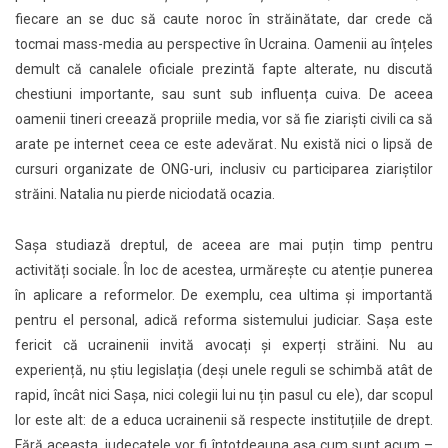
fiecare an se duc să caute noroc în străinătate, dar crede că
tocmai mass-media au perspective în Ucraina. Oamenii au înțeles
demult că canalele oficiale prezintă fapte alterate, nu discută
chestiuni importante, sau sunt sub influența cuiva. De aceea
oamenii tineri creează propriile media, vor să fie ziariști civili ca să
arate pe internet ceea ce este adevărat. Nu există nici o lipsă de
cursuri organizate de ONG-uri, inclusiv cu participarea ziariștilor
străini. Natalia nu pierde niciodată ocazia.
Sașa studiază dreptul, de aceea are mai puțin timp pentru
activități sociale. În loc de acestea, urmărește cu atenție punerea
în aplicare a reformelor. De exemplu, cea ultima și importantă
pentru el personal, adică reforma sistemului judiciar. Sașa este
fericit că ucrainenii invită avocați și experți străini. Nu au
experiență, nu știu legislația (deși unele reguli se schimbă atât de
rapid, încât nici Sașa, nici colegii lui nu țin pasul cu ele), dar scopul
lor este alt: de a educa ucrainenii să respecte instituțiile de drept.
Fără aceasta, judecatele vor fi întotdeauna așa cum sunt acum –