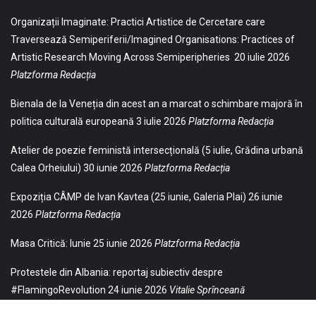
Organizații Imaginate: Practici Artistice de Cercetare care
Traversează Semiperiferii/Imagined Organisations: Practices of
Artistic Research Moving Across Semiperipheries
20 iulie 2026
Platzforma Redacția
Bienala de la Veneția din acest an a marcat o schimbare majoră în
politica culturală europeană
3 iulie 2026
Platzforma Redacția
Atelier de poezie feministă intersecțională (5 iulie, Grădina urbană
Calea Orheiului)
30 iunie 2026
Platzforma Redacția
Expoziția CÂMP de Ivan Kavtea (25 iunie, Galeria Plai)
26 iunie
2026
Platzforma Redacția
Masa Critică: Iunie
25 iunie 2026
Platzforma Redacția
Protestele din Albania: reportaj subiectiv despre
#FlamingoRevolution
24 iunie 2026
Vitalie Sprînceană