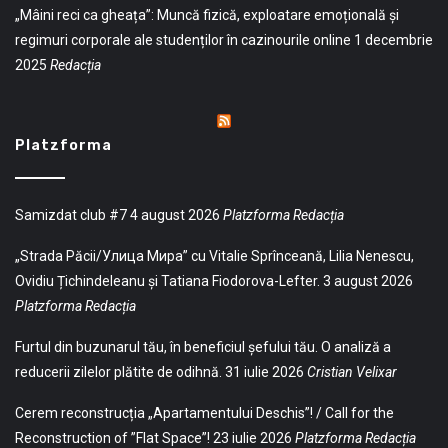
„Mâini reci ca gheața”: Muncă fizică, exploatare emoțională și
regimuri corporale ale studenților în cazinourile online
1 decembrie
2025
Redacția
Platzforma
Samizdat club #7
4 august 2026
Platzforma Redacția
„Strada Păcii/Улица Мира” cu Vitalie Sprînceană, Lilia Nenescu,
Ovidiu Țichindeleanu și Tatiana Fiodorova-Lefter.
3 august 2026
Platzforma Redacția
Furtul din buzunarul tău, în beneficiul șefului tău. O analiză a
reducerii zilelor plătite de odihnă.
31 iulie 2026
Cristian Velixar
Cerem reconstrucția „Apartamentului Deschis”! / Call for the
Reconstruction of ”Flat Space”!
23 iulie 2026
Platzforma Redacția