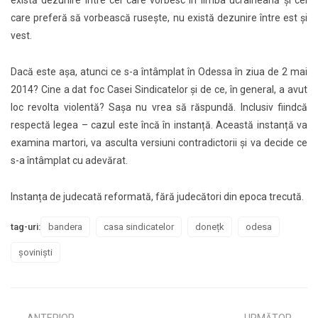
există dezunire între cei care vorbesc în limba ucraineană și cei
care preferă să vorbească rusește, nu există dezunire între est și
vest.
Dacă este așa, atunci ce s-a întâmplat în Odessa în ziua de 2 mai
2014? Cine a dat foc Casei Sindicatelor și de ce, în general, a avut
loc revolta violentă? Sașa nu vrea să răspundă. Inclusiv fiindcă
respectă legea – cazul este încă în instanță. Această instanță va
examina martori, va asculta versiuni contradictorii și va decide ce
s-a întâmplat cu adevărat.
Instanța de judecată reformată, fără judecători din epoca trecută.
tag-uri:
bandera
casa sindicatelor
donețk
odesa
șoviniști