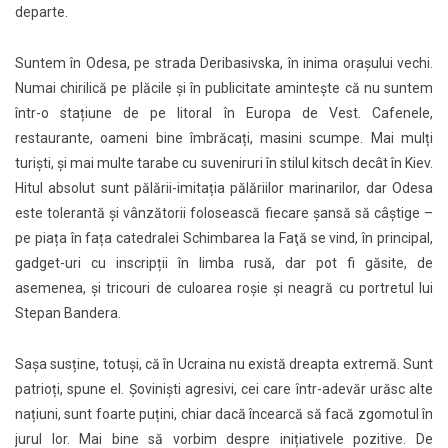
departe.
Suntem în Odesa, pe strada Deribasivska, în inima orașului vechi.
Numai chirilică pe plăcile și în publicitate amintește că nu suntem
într-o stațiune de pe litoral în Europa de Vest. Cafenele,
restaurante, oameni bine îmbrăcați, masini scumpe. Mai mulți
turiști, și mai multe tarabe cu suveniruri în stilul kitsch decât în Kiev.
Hitul absolut sunt pălării-imitația pălăriilor marinarilor, dar Odesa
este tolerantă și vânzătorii folosească fiecare șansă să câștige –
pe piața în fața catedralei Schimbarea la Faţă se vind, în principal,
gadget-uri cu inscripții în limba rusă, dar pot fi găsite, de
asemenea, și tricouri de culoarea roșie și neagră cu portretul lui
Stepan Bandera.
Sașa susține, totuși, că în Ucraina nu există dreapta extremă. Sunt
patrioți, spune el. Șoviniști agresivi, cei care într-adevăr urăsc alte
națiuni, sunt foarte puțini, chiar dacă încearcă să facă zgomotul în
jurul lor. Mai bine să vorbim despre inițiativele pozitive. De