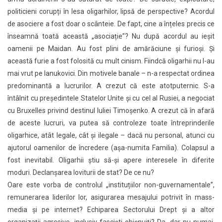
politicieni corupți în lesa oligarhilor, lipsă de perspective? Acordul
de asociere a fost doar o scânteie. De fapt, cine a înțeles precis ce
înseamnă toată această „asociație”? Nu după acordul au ieșit
oamenii pe Maidan. Au fost plini de amărăciune și furioși. Și
această furie a fost folosită cu mult cinism. Fiindcă oligarhii nu l-au
mai vrut pe Ianukovici. Din motivele banale – n-a respectat ordinea
predominantă a lucrurilor. A crezut că este atotputernic. S-a
întâlnit cu președintele Statelor Unite și cu cel al Rusiei, a negociat
cu Bruxelles privind destinul Iuliei Timoșenko. A crezut că în afară
de aceste lucruri, va putea să controleze toate întreprinderile
oligarhice, atât legale, cât și ilegale – dacă nu personal, atunci cu
ajutorul oamenilor de încredere (așa-numita Familia). Colapsul a
fost inevitabil. Oligarhii știu să-și apere interesele în diferite
moduri. Declanşarea loviturii de stat? De ce nu?
Oare este vorba de controlul „instituțiilor non-guvernamentale”,
remunerarea liderilor lor, asigurarea mesajului potrivit în mass-
media și pe internet? Echiparea Sectorului Drept și a altor