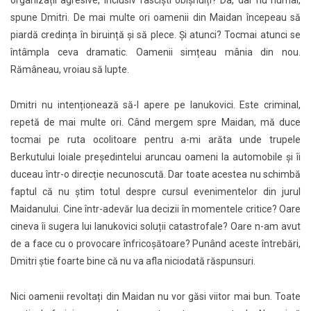
organizații agresive, inclusiv fasciști obișnuiți? Da, dar nu numai,
spune Dmitri. De mai multe ori oamenii din Maidan începeau să
piardă credința în biruință și să plece. Și atunci? Tocmai atunci se
întâmpla ceva dramatic. Oamenii simțeau mânia din nou.
Rămâneau, vroiau să lupte.
Dmitri nu intenționează să-l apere pe Ianukovici. Este criminal,
repetă de mai multe ori. Când mergem spre Maidan, mă duce
tocmai pe ruta ocolitoare pentru a-mi arăta unde trupele
Berkutului loiale președintelui aruncau oameni la automobile și îi
duceau într-o direcție necunoscută. Dar toate acestea nu schimbă
faptul că nu știm totul despre cursul evenimentelor din jurul
Maidanului. Cine într-adevăr lua decizii în momentele critice? Oare
cineva îi sugera lui Ianukovici soluții catastrofale? Oare n-am avut
de a face cu o provocare înfricoșătoare? Punând aceste întrebări,
Dmitri știe foarte bine că nu va afla niciodată răspunsuri.
Nici oamenii revoltați din Maidan nu vor găsi viitor mai bun. Toate