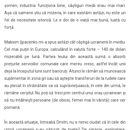
șomeri, industria funcționa bine, câștiguri medii erau mai mari.
Așa că oamenii știu că mizeria, în care existăm astăzi, nu este un
fel de necesitate istorică. Le e dor de o viață mai bună, luată cu
forță .
Maksim Șpacenko mi-a spus astăzi cât câștigă ucrainenii în mediu.
Cel mai puțin în Europa: calculând în valută forte – 140 de dolari
mizerabili pe lună. Partea leului din această sumă o absorb
prețurile serviciilor comunale care mereu cresc, astfel încât unii
deja la începutul lunii sunt bancruți. Atunci le rămân să muncească
suplimentar în zona gri sau să aștepte transferuri de la rudele care
au plecat în străinătate ca să suprăviețuiască, în cele din urmă, le
rămâne cerșitul. Nu poți să treci prin centrul unui oraș ucrainean și
să nu întâlnești persoane (de obicei, femei mai în vârstă) care cer
pomană.
În această situație, întreabă Dmitri, nu e nimic ciudat că în cele din
urmă ucrainenii s-au săturat de toate? De sărăcie, exploatare,