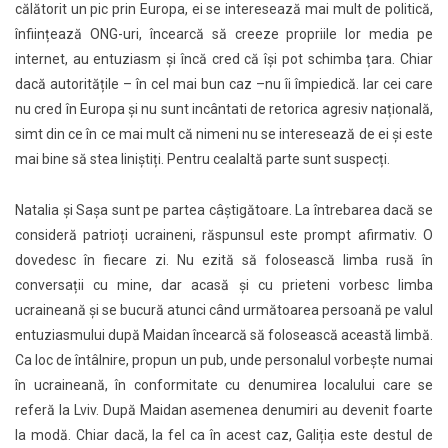
călătorit un pic prin Europa, ei se interesează mai mult de politică,
înființează ONG-uri, încearcă să creeze propriile lor media pe
internet, au entuziasm și încă cred că își pot schimba țara. Chiar
dacă autoritățile – în cel mai bun caz –nu îi împiedică. Iar cei care
nu cred în Europa și nu sunt incântati de retorica agresiv națională,
simt din ce în ce mai mult că nimeni nu se interesează de ei și este
mai bine să stea liniștiți. Pentru cealaltă parte sunt suspecți.
Natalia și Sașa sunt pe partea câștigătoare. La întrebarea dacă se
consideră patrioți ucraineni, răspunsul este prompt afirmativ. O
dovedesc în fiecare zi. Nu ezită să folosească limba rusă în
conversații cu mine, dar acasă și cu prieteni vorbesc limba
ucraineană și se bucură atunci când următoarea persoană pe valul
entuziasmului după Maidan încearcă să folosească această limbă.
Ca loc de întâlnire, propun un pub, unde personalul vorbește numai
în ucraineană, în conformitate cu denumirea localului care se
referă la Lviv. După Maidan asemenea denumiri au devenit foarte
la modă. Chiar dacă, la fel ca în acest caz, Galiția este destul de