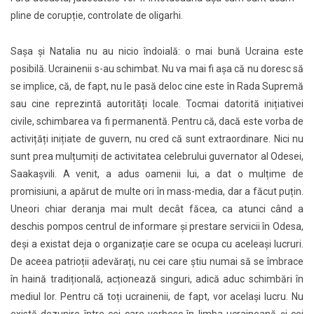
pline de corupție, controlate de oligarhi.
Sașa și Natalia nu au nicio îndoială: o mai bună Ucraina este
posibilă. Ucrainenii s-au schimbat. Nu va mai fi așa că nu doresc să
se implice, că, de fapt, nu le pasă deloc cine este în Rada Supremă
sau cine reprezintă autorități locale. Tocmai datorită inițiativei
civile, schimbarea va fi permanentă. Pentru că, dacă este vorba de
activițăți inițiate de guvern, nu cred că sunt extraordinare. Nici nu
sunt prea mulțumiți de activitatea celebrului guvernator al Odesei,
Saakașvili. A venit, a adus oamenii lui, a dat o mulțime de
promisiuni, a apărut de multe ori în mass-media, dar a făcut puțin.
Uneori chiar deranja mai mult decât făcea, ca atunci când a
deschis pompos centrul de informare și prestare servicii în Odesa,
deși a existat deja o organizație care se ocupa cu aceleași lucruri.
De aceea patrioții adevărați, nu cei care știu numai să se îmbrace
în haină tradițională, acționează singuri, adică aduc schimbări în
mediul lor. Pentru că toți ucrainenii, de fapt, vor același lucru. Nu