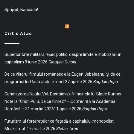
Sprijiniţi Baricada!
Critic Atac
Superioritate militară, eșec politic: despre limitele mobilizării în
capitalism
9 iunie 2026
Giorgian Guțoiu
De ce viitorul filmului românesc e la Eugen Jebeleanu. Și de ce
programul lui Radu Jude e mort
27 aprilie 2026
Bogdan Popa
Canonizarea Noului Val: Dostoievski în hainele lui Blade Runner.
Note la “Cristi Puiu, De ce filmez? – Conferință la Academia
Română – 31 martie 2026”
1 aprilie 2026
Bogdan Popa
Futurism-ul fortărețelor ca fațadă a capitalului monopolist:
Muskismul
17 martie 2026
Stefan Tiron