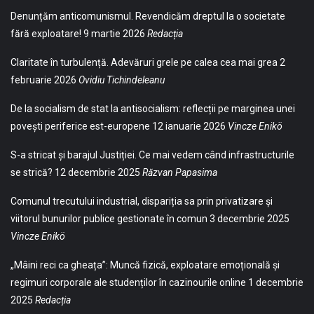
Denunțăm anticomunismul. Revendicăm dreptul la o societate
fără exploatare!
9 martie 2026
Redacția
Claritate în turbulență. Adevăruri grele pe calea cea mai grea
2
februarie 2026
Ovidiu Tichindeleanu
De la socialism de stat la antisocialism: reflecții pe marginea unei
povești periferice est-europene
12 ianuarie 2026
Vincze Enikö
S-a stricat și barajul Justiției. Ce mai vedem când infrastructurile
se strică?
12 decembrie 2025
Răzvan Papasima
Comunul trecutului industrial, dispariția sa prin privatizare și
viitorul bunurilor publice gestionate în comun
3 decembrie 2025
Vincze Enikö
„Mâini reci ca gheața”: Muncă fizică, exploatare emoțională și
regimuri corporale ale studenților în cazinourile online
1 decembrie
2025
Redacția