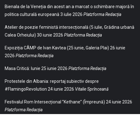
Bienala de la Veneția din acest an a marcat o schimbare majoră în
politica culturală europeană
3 iulie 2026
Platzforma Redacția
Atelier de poezie feministă intersecțională (5 iulie, Grădina urbană
Calea Orheiului)
30 iunie 2026
Platzforma Redacția
Expoziția CÂMP de Ivan Kavtea (25 iunie, Galeria Plai)
26 iunie
2026
Platzforma Redacția
Masa Critică: Iunie
25 iunie 2026
Platzforma Redacția
Protestele din Albania: reportaj subiectiv despre
#FlamingoRevolution
24 iunie 2026
Vitalie Sprînceană
Festivalul Rom Intersecțional ”Kethane” (Împreună)
24 iunie 2026
Platzforma Redacția