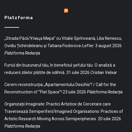
Platzforma
„Strada Păcii/Улица Мира” cu Vitalie Sprînceană, Lilia Nenescu,
Ovidiu Țichindeleanu și Tatiana Fiodorova-Lefter.
3 august 2026
Platzforma Redacția
Furtul din buzunarul tău, în beneficiul șefului tău. O analiză a
reducerii zilelor plătite de odihnă.
31 iulie 2026
Cristian Velixar
Cerem reconstrucția „Apartamentului Deschis”! / Call for the
Reconstruction of ”Flat Space”!
23 iulie 2026
Platzforma Redacția
Organizații Imaginate: Practici Artistice de Cercetare care
Traversează Semiperiferii/Imagined Organisations: Practices of
Artistic Research Moving Across Semiperipheries
20 iulie 2026
Platzforma Redacția