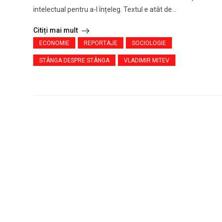
intelectual pentru a-l înțeleg. Textul e atât de...
Citiți mai mult
ECONOMIE
REPORTAJE
SOCIOLOGIE
STÂNGA DESPRE STÂNGA
VLADIMIR MITEV