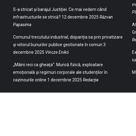
ma
S-a stricat și barajul Justiției. Ce mai vedem când
Pl
infrastructurile se strică?
12 decembrie 2025
Răzvan
Papasima
At
Gr
Comunul trecutului industrial, dispariția sa prin privatizare
Re
și viitorul bunurilor publice gestionate în comun
3
decembrie 2025
Vincze Enikö
Ex
iu
„Mâini reci ca gheața”: Muncă fizică, exploatare
emoțională și regimuri corporale ale studenților în
Ma
cazinourile online
1 decembrie 2025
Redacția
(Str. William Gladston nr. 30, 1000, Sofia,