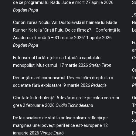
de ce programul lui Radu Jude e mort
27 aprilie 2026
S
Bogdan Popa
„S
Canonizarea Noului Val: Dostoievski în hainele lui Blade
Ne
Runner. Note la “Cristi Puiu, De ce filmez? – Conferință la
Le
Academia Română – 31 martie 2026”
1 aprilie 2026
Fu
Bogdan Popa
an
Futurism-ul fortărețelor ca fațadă a capitalului
Cr
monopolist: Muskismul
17 martie 2026
Stefan Tiron
Ce
Denunțăm anticomunismul. Revendicăm dreptul la o
th
societate fără exploatare!
9 martie 2026
Redacția
Pl
Claritate în turbulență. Adevăruri grele pe calea cea mai
Or
grea
2 februarie 2026
Ovidiu Tichindeleanu
Tr
Pr
De la socialism de stat la antisocialism: reflecții pe
S
marginea unei povești periferice est-europene
12
ianuarie 2026
Vincze Enikö
Bi