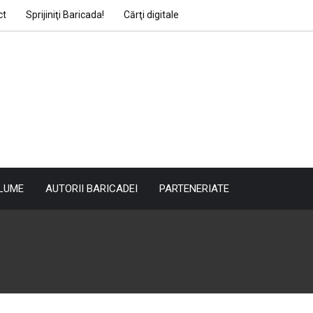
ct
Sprijiniţi Baricada!
Cărţi digitale
LUME
AUTORII BARICADEI
PARTENERIATE