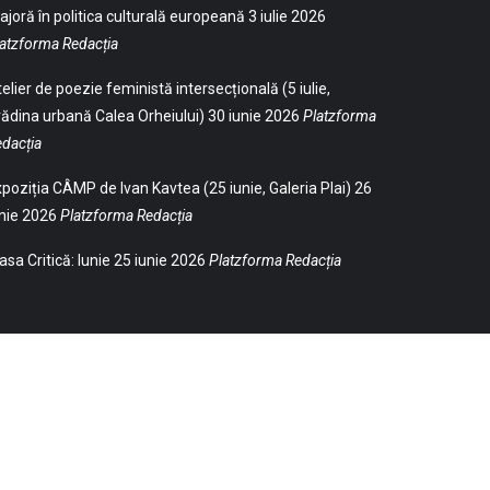
joră în politica culturală europeană
3 iulie 2026
atzforma Redacția
elier de poezie feministă intersecțională (5 iulie,
ădina urbană Calea Orheiului)
30 iunie 2026
Platzforma
dacția
poziția CÂMP de Ivan Kavtea (25 iunie, Galeria Plai)
26
nie 2026
Platzforma Redacția
sa Critică: Iunie
25 iunie 2026
Platzforma Redacția