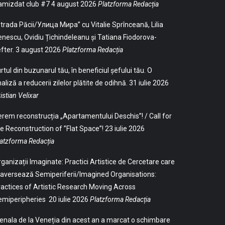
amizdat club #7
4 august 2026
Platzforma Redacția
trada Păcii/Улица Мира” cu Vitalie Sprînceană, Lilia
nescu, Ovidiu Țichindeleanu și Tatiana Fiodorova-
fter.
3 august 2026
Platzforma Redacția
rtul din buzunarul tău, în beneficiul șefului tău. O
aliză a reducerii zilelor plătite de odihnă.
31 iulie 2026
istian Velixar
rem reconstrucția „Apartamentului Deschis”! / Call for
e Reconstruction of ”Flat Space”!
23 iulie 2026
atzforma Redacția
ganizații Imaginate: Practici Artistice de Cercetare care
aversează Semiperiferii/Imagined Organisations:
actices of Artistic Research Moving Across
emiperipheries
20 iulie 2026
Platzforma Redacția
enala de la Veneția din acest an a marcat o schimbare