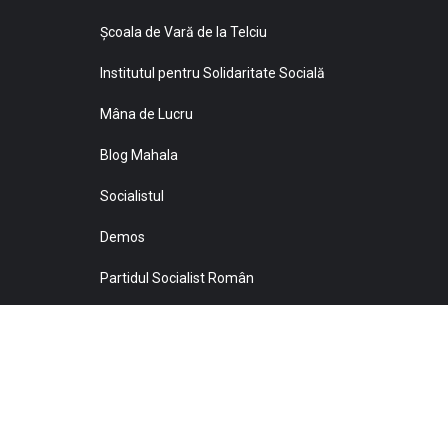
Şcoala de Vară de la Telciu
Institutul pentru Solidaritate Socială
Mâna de Lucru
Blog Mahala
Socialistul
Demos
Partidul Socialist Român
Sprijiniţi Baricada!
© 2021 Toate drepturile sunt rezervate Editurii Baricada 