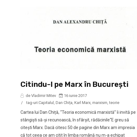
Citindu-l pe Marx în București
de Vladimir Mitev
16 iunie 2017
/
tag-uri:
Capitalul
,
Dan Chița
,
Karl Marx
,
marxism
,
teorie
Cartea lui Dan Chiță, “Teoria economică marxistă” îi invită pe
stângiști să-și recunoască, în sfârșit, rădăcinile“E greu să
citești Marx. Dacă citesc 50 de pagine din Marx am impresia
că tot ceea ce am citit în limba română nu m-a echipat