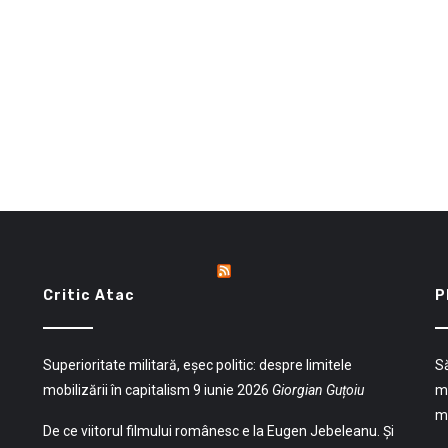
Critic Atac
P
Superioritate militară, eșec politic: despre limitele
Să
mobilizării în capitalism
9 iunie 2026
Giorgian Guțoiu
mu
mu
De ce viitorul filmului românesc e la Eugen Jebeleanu. Și