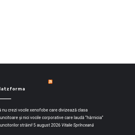
latzforma
 nu crezi vocile xenofobe care divizează clasa
ncitoare și nici vocile corporative care laudă ”hărnicia”
ncitorilor străini!
5 august 2026
Vitalie Sprînceană