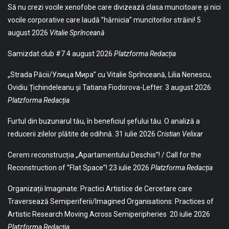
Să nu crezi vocile xenofobe care divizează clasa muncitoare și nici
vocile corporative care laudă ”hărnicia” muncitorilor străini!
5
august 2026
Vitalie Sprînceană
Samizdat club #7
4 august 2026
Platzforma Redacția
„Strada Păcii/Улица Мира” cu Vitalie Sprînceană, Lilia Nenescu,
Ovidiu Țichindeleanu și Tatiana Fiodorova-Lefter.
3 august 2026
Platzforma Redacția
Furtul din buzunarul tău, în beneficiul șefului tău. O analiză a
reducerii zilelor plătite de odihnă.
31 iulie 2026
Cristian Velixar
Cerem reconstrucția „Apartamentului Deschis”! / Call for the
Reconstruction of ”Flat Space”!
23 iulie 2026
Platzforma Redacția
Organizații Imaginate: Practici Artistice de Cercetare care
Traversează Semiperiferii/Imagined Organisations: Practices of
Artistic Research Moving Across Semiperipheries
20 iulie 2026
Platzforma Redacția