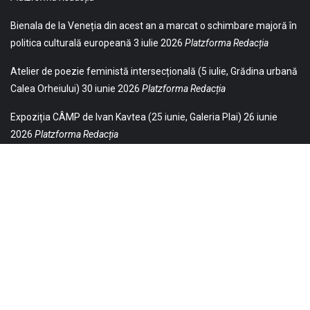
Bienala de la Veneția din acest an a marcat o schimbare majoră în
politica culturală europeană
3 iulie 2026
Platzforma Redacția
Atelier de poezie feministă intersecțională (5 iulie, Grădina urbană
Calea Orheiului)
30 iunie 2026
Platzforma Redacția
Expoziția CÂMP de Ivan Kavtea (25 iunie, Galeria Plai)
26 iunie
2026
Platzforma Redacția
© 2021 Toate drepturile sunt rezervate Editurii Baricada (Str.
William Gladston nr. 30, 1000, Sofia, Bulgaria). Utilizarea
neautorizată, parţială sau integrală, a textelor publicate aici este
strict interzisă și va fi pedepsită ca încălcare a drepturilor de autor
și a drepturilor de proprietate. Puteți obţine permisiunea
republicării textelor noastre contactându-ne la contact.