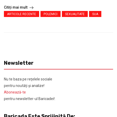
Citiți mai mult
ARTICOLE RECENTE
POLEMICI
SEXUALITATE
SUA
Newsletter
Nu te baza pe reţelele sociale
pentru noutăţi şi analize!
Abonează-te
pentru newsletter-ul Baricadei!:
Baricada Este Sprijinită De: