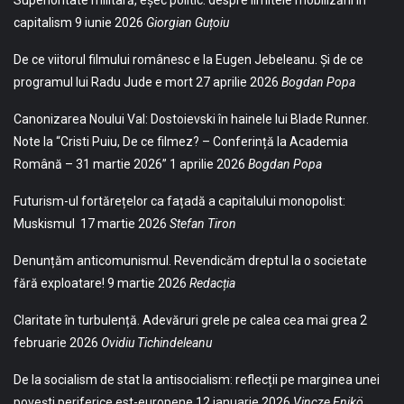
capitalism
9 iunie 2026
Giorgian Guțoiu
De ce viitorul filmului românesc e la Eugen Jebeleanu. Și de ce
programul lui Radu Jude e mort
27 aprilie 2026
Bogdan Popa
Canonizarea Noului Val: Dostoievski în hainele lui Blade Runner.
Note la “Cristi Puiu, De ce filmez? – Conferință la Academia
Română – 31 martie 2026”
1 aprilie 2026
Bogdan Popa
Futurism-ul fortărețelor ca fațadă a capitalului monopolist:
Muskismul
17 martie 2026
Stefan Tiron
Denunțăm anticomunismul. Revendicăm dreptul la o societate
fără exploatare!
9 martie 2026
Redacția
Claritate în turbulență. Adevăruri grele pe calea cea mai grea
2
februarie 2026
Ovidiu Tichindeleanu
De la socialism de stat la antisocialism: reflecții pe marginea unei
povești periferice est-europene
12 ianuarie 2026
Vincze Enikö