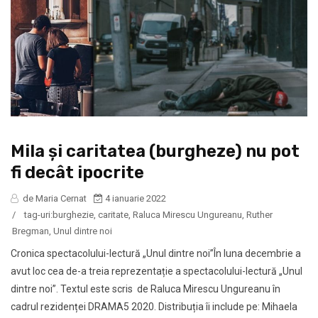
Mila și caritatea (burgheze) nu pot
fi decât ipocrite
de Maria Cernat
4 ianuarie 2022
/
tag-uri:
burghezie
,
caritate
,
Raluca Mirescu Ungureanu
,
Ruther
Bregman
,
Unul dintre noi
Cronica spectacolului-lectură „Unul dintre noi”În luna decembrie a
avut loc cea de-a treia reprezentație a spectacolului-lectură „Unul
dintre noi”. Textul este scris de Raluca Mirescu Ungureanu în
cadrul rezidenței DRAMA5 2020. Distribuția îi include pe: Mihaela