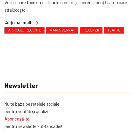
Velicu, care face un rol foarte credibil și coerent, Ionuț Grama care
strălucește...
Citiți mai mult
ARTICOLE RECENTE
MARIA CERNAT
RECENZII
TEATRU
Newsletter
Nu te baza pe reţelele sociale
pentru noutăţi şi analize!
Abonează-te
pentru newsletter-ul Baricadei!: