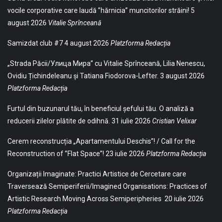
vocile corporative care laudă ”hărnicia” muncitorilor străini!
5
august 2026
Vitalie Sprînceană
Samizdat club #7
4 august 2026
Platzforma Redacția
„Strada Păcii/Улица Мира” cu Vitalie Sprînceană, Lilia Nenescu,
Ovidiu Țichindeleanu și Tatiana Fiodorova-Lefter.
3 august 2026
Platzforma Redacția
Furtul din buzunarul tău, în beneficiul șefului tău. O analiză a
reducerii zilelor plătite de odihnă.
31 iulie 2026
Cristian Velixar
Cerem reconstrucția „Apartamentului Deschis”! / Call for the
Reconstruction of ”Flat Space”!
23 iulie 2026
Platzforma Redacția
Organizații Imaginate: Practici Artistice de Cercetare care
Traversează Semiperiferii/Imagined Organisations: Practices of
Artistic Research Moving Across Semiperipheries
20 iulie 2026
Platzforma Redacția