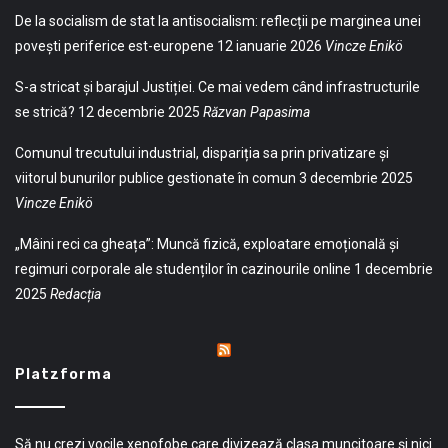
De la socialism de stat la antisocialism: reflecții pe marginea unei
povești periferice est-europene
12 ianuarie 2026
Vincze Enikö
S-a stricat și barajul Justiției. Ce mai vedem când infrastructurile
se strică?
12 decembrie 2025
Răzvan Papasima
Comunul trecutului industrial, dispariția sa prin privatizare și
viitorul bunurilor publice gestionate în comun
3 decembrie 2025
Vincze Enikö
„Mâini reci ca gheața”: Muncă fizică, exploatare emoțională și
regimuri corporale ale studenților în cazinourile online
1 decembrie
2025
Redacția
Platzforma
Să nu crezi vocile xenofobe care divizează clasa muncitoare și nici