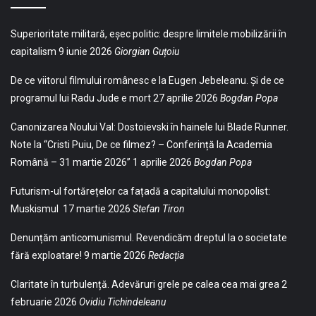
Superioritate militară, eșec politic: despre limitele mobilizării în
capitalism
9 iunie 2026
Giorgian Guțoiu
De ce viitorul filmului românesc e la Eugen Jebeleanu. Și de ce
programul lui Radu Jude e mort
27 aprilie 2026
Bogdan Popa
Canonizarea Noului Val: Dostoievski în hainele lui Blade Runner.
Note la “Cristi Puiu, De ce filmez? – Conferință la Academia
Română – 31 martie 2026”
1 aprilie 2026
Bogdan Popa
Futurism-ul fortărețelor ca fațadă a capitalului monopolist:
Muskismul
17 martie 2026
Stefan Tiron
Denunțăm anticomunismul. Revendicăm dreptul la o societate
fără exploatare!
9 martie 2026
Redacția
Claritate în turbulență. Adevăruri grele pe calea cea mai grea
2
februarie 2026
Ovidiu Tichindeleanu