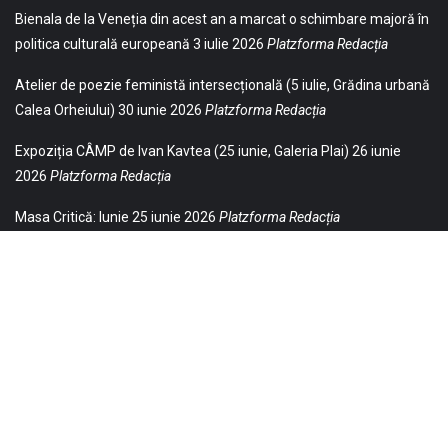
Bienala de la Veneția din acest an a marcat o schimbare majoră în
politica culturală europeană
3 iulie 2026
Platzforma Redacția
Atelier de poezie feministă intersecțională (5 iulie, Grădina urbană
Calea Orheiului)
30 iunie 2026
Platzforma Redacția
Expoziția CÂMP de Ivan Kavtea (25 iunie, Galeria Plai)
26 iunie
2026
Platzforma Redacția
Masa Critică: Iunie
25 iunie 2026
Platzforma Redacția
© 2021 Toate drepturile sunt rezervate Editurii Baricada (Str.
William Gladston nr. 30, 1000, Sofia, Bulgaria). Utilizarea
neautorizată, parţială sau integrală, a textelor publicate aici este
strict interzisă și va fi pedepsită ca încălcare a drepturilor de autor
și a drepturilor de proprietate. Puteți obţine permisiunea