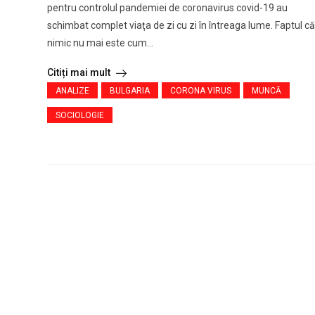
pentru controlul pandemiei de coronavirus covid-19 au
schimbat complet viaţa de zi cu zi în întreaga lume. Faptul că
nimic nu mai este cum...
Citiți mai mult
ANALIZE
BULGARIA
CORONA VIRUS
MUNCĂ
SOCIOLOGIE