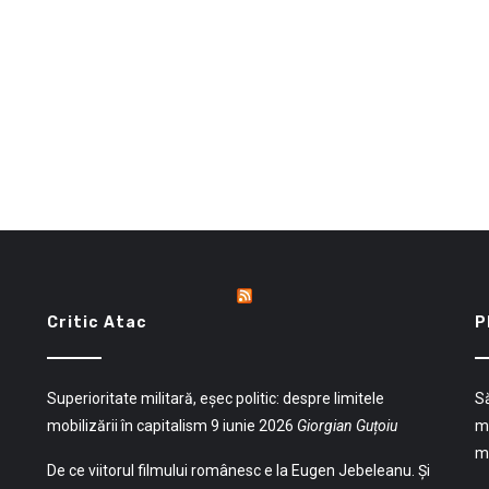
Critic Atac
P
Superioritate militară, eșec politic: despre limitele
Să
mobilizării în capitalism
9 iunie 2026
Giorgian Guțoiu
mu
mu
De ce viitorul filmului românesc e la Eugen Jebeleanu. Și