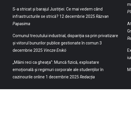
ma
S-a stricat și barajul Justiției. Ce mai vedem când
Pl
infrastructurile se strică?
12 decembrie 2025
Răzvan
Papasima
At
Gr
Comunul trecutului industrial, dispariția sa prin privatizare
Re
și viitorul bunurilor publice gestionate în comun
3
decembrie 2025
Vincze Enikö
Ex
iu
„Mâini reci ca gheața”: Muncă fizică, exploatare
emoțională și regimuri corporale ale studenților în
Ma
cazinourile online
1 decembrie 2025
Redacția
(Str. William Gladston nr. 30, 1000, Sofia,