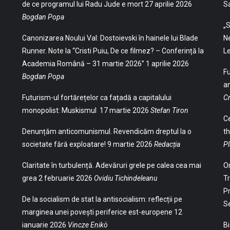
de ce programul lui Radu Jude e mort
27 aprilie 2026
S
Bogdan Popa
„S
Canonizarea Noului Val: Dostoievski în hainele lui Blade
Ne
Runner. Note la “Cristi Puiu, De ce filmez? – Conferință la
Le
Academia Română – 31 martie 2026”
1 aprilie 2026
Fu
Bogdan Popa
an
Futurism-ul fortărețelor ca fațadă a capitalului
Cr
monopolist: Muskismul
17 martie 2026
Stefan Tiron
Ce
Denunțăm anticomunismul. Revendicăm dreptul la o
th
societate fără exploatare!
9 martie 2026
Redacția
Pl
Claritate în turbulență. Adevăruri grele pe calea cea mai
Or
grea
2 februarie 2026
Ovidiu Tichindeleanu
Tr
Pr
De la socialism de stat la antisocialism: reflecții pe
S
marginea unei povești periferice est-europene
12
ianuarie 2026
Vincze Enikö
Bi