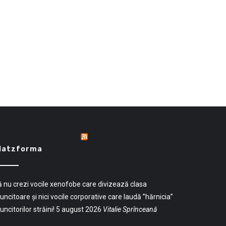
latzforma
 nu crezi vocile xenofobe care divizează clasa
ncitoare și nici vocile corporative care laudă ”hărnicia”
ncitorilor străini!
5 august 2026
Vitalie Sprînceană