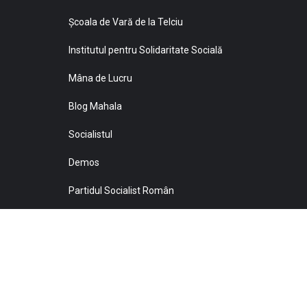
Şcoala de Vară de la Telciu
Institutul pentru Solidaritate Socială
Mâna de Lucru
Blog Mahala
Socialistul
Demos
Partidul Socialist Român
Sprijiniţi Baricada!
© 2021 Toate drepturile sunt rezervate Editurii Baricada 