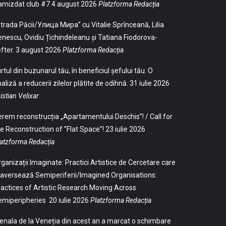
amizdat club #7
4 august 2026
Platzforma Redacția
trada Păcii/Улица Мира” cu Vitalie Sprînceană, Lilia
nescu, Ovidiu Țichindeleanu și Tatiana Fiodorova-
fter.
3 august 2026
Platzforma Redacția
rtul din buzunarul tău, în beneficiul șefului tău. O
aliză a reducerii zilelor plătite de odihnă.
31 iulie 2026
istian Velixar
rem reconstrucția „Apartamentului Deschis”! / Call for
e Reconstruction of ”Flat Space”!
23 iulie 2026
atzforma Redacția
ganizații Imaginate: Practici Artistice de Cercetare care
aversează Semiperiferii/Imagined Organisations:
actices of Artistic Research Moving Across
emiperipheries
20 iulie 2026
Platzforma Redacția
enala de la Veneția din acest an a marcat o schimbare