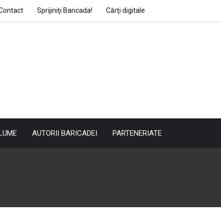
Contact
Sprijiniţi Baricada!
Cărţi digitale
LUME
AUTORII BARICADEI
PARTENERIATE