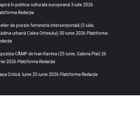
joră în politica culturală europeană
3 iulie 2026
atzforma Redacția
elier de poezie feministă intersecțională (5 iulie,
ădina urbană Calea Orheiului)
30 iunie 2026
Platzforma
dacția
poziția CÂMP de Ivan Kavtea (25 iunie, Galeria Plai)
26
nie 2026
Platzforma Redacția
sa Critică: Iunie
25 iunie 2026
Platzforma Redacția