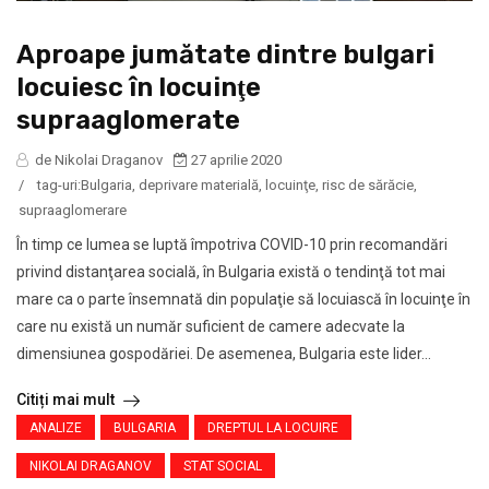
Aproape jumătate dintre bulgari
locuiesc în locuinţe
supraaglomerate
de Nikolai Draganov
27 aprilie 2020
/
tag-uri:
Bulgaria
,
deprivare materială
,
locuinţe
,
risc de sărăcie
,
supraaglomerare
În timp ce lumea se luptă împotriva COVID-10 prin recomandări
privind distanţarea socială, în Bulgaria există o tendinţă tot mai
mare ca o parte însemnată din populaţie să locuiască în locuinţe în
care nu există un număr suficient de camere adecvate la
dimensiunea gospodăriei. De asemenea, Bulgaria este lider...
Citiți mai mult
ANALIZE
BULGARIA
DREPTUL LA LOCUIRE
NIKOLAI DRAGANOV
STAT SOCIAL