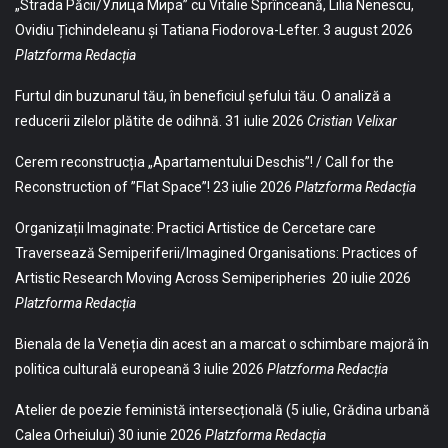
„Strada Păcii/Улица Мира” cu Vitalie Sprînceană, Lilia Nenescu,
Ovidiu Țichindeleanu și Tatiana Fiodorova-Lefter.
3 august 2026
Platzforma Redacția
Furtul din buzunarul tău, în beneficiul șefului tău. O analiză a
reducerii zilelor plătite de odihnă.
31 iulie 2026
Cristian Velixar
Cerem reconstrucția „Apartamentului Deschis”! / Call for the
Reconstruction of ”Flat Space”!
23 iulie 2026
Platzforma Redacția
Organizații Imaginate: Practici Artistice de Cercetare care
Traversează Semiperiferii/Imagined Organisations: Practices of
Artistic Research Moving Across Semiperipheries
20 iulie 2026
Platzforma Redacția
Bienala de la Veneția din acest an a marcat o schimbare majoră în
politica culturală europeană
3 iulie 2026
Platzforma Redacția
Atelier de poezie feministă intersecțională (5 iulie, Grădina urbană
Calea Orheiului)
30 iunie 2026
Platzforma Redacția