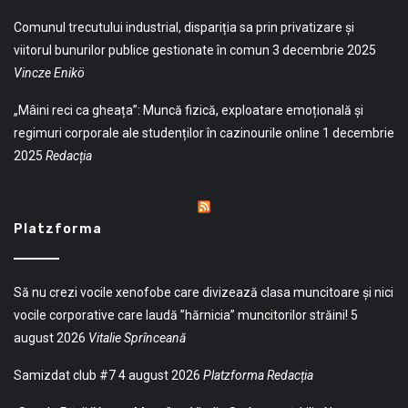
Comunul trecutului industrial, dispariția sa prin privatizare și
viitorul bunurilor publice gestionate în comun
3 decembrie 2025
Vincze Enikö
„Mâini reci ca gheața”: Muncă fizică, exploatare emoțională și
regimuri corporale ale studenților în cazinourile online
1 decembrie
2025
Redacția
Platzforma
Să nu crezi vocile xenofobe care divizează clasa muncitoare și nici
vocile corporative care laudă ”hărnicia” muncitorilor străini!
5
august 2026
Vitalie Sprînceană
Samizdat club #7
4 august 2026
Platzforma Redacția