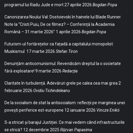
programul lui Radu Jude e mort
27 aprilie 2026
Bogdan Popa
Canonizarea Noului Val: Dostoievski în hainele lui Blade Runner.
Note la “Cristi Puiu, De ce filmez? – Conferință la Academia
Română – 31 martie 2026”
1 aprilie 2026
Bogdan Popa
Futurism-ul fortărețelor ca fațadă a capitalului monopolist:
Muskismul
17 martie 2026
Stefan Tiron
Denunțăm anticomunismul. Revendicăm dreptul la o societate
fără exploatare!
9 martie 2026
Redacția
Claritate în turbulență. Adevăruri grele pe calea cea mai grea
2
februarie 2026
Ovidiu Tichindeleanu
De la socialism de stat la antisocialism: reflecții pe marginea unei
povești periferice est-europene
12 ianuarie 2026
Vincze Enikö
S-a stricat și barajul Justiției. Ce mai vedem când infrastructurile
se strică?
12 decembrie 2025
Răzvan Papasima