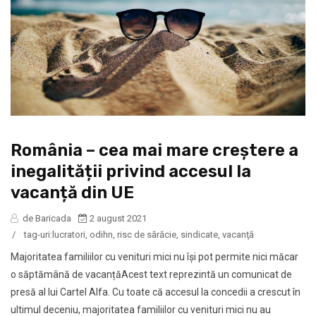
România – cea mai mare creștere a
inegalității privind accesul la
vacanță din UE
de Baricada
2 august 2021
/
tag-uri:
lucratori
,
odihn
,
risc de sărăcie
,
sindicate
,
vacanţă
Majoritatea familiilor cu venituri mici nu își pot permite nici măcar
o săptămână de vacanțăAcest text reprezintă un comunicat de
presă al lui Cartel Alfa. Cu toate că accesul la concedii a crescut în
ultimul deceniu, majoritatea familiilor cu venituri mici nu au