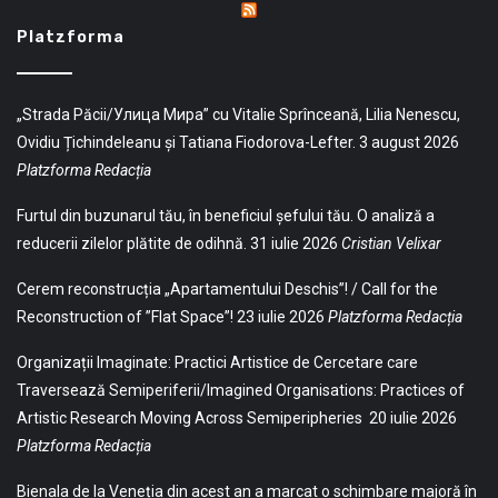
Platzforma
„Strada Păcii/Улица Мира” cu Vitalie Sprînceană, Lilia Nenescu,
Ovidiu Țichindeleanu și Tatiana Fiodorova-Lefter.
3 august 2026
Platzforma Redacția
Furtul din buzunarul tău, în beneficiul șefului tău. O analiză a
reducerii zilelor plătite de odihnă.
31 iulie 2026
Cristian Velixar
Cerem reconstrucția „Apartamentului Deschis”! / Call for the
Reconstruction of ”Flat Space”!
23 iulie 2026
Platzforma Redacția
Organizații Imaginate: Practici Artistice de Cercetare care
Traversează Semiperiferii/Imagined Organisations: Practices of
Artistic Research Moving Across Semiperipheries
20 iulie 2026
Platzforma Redacția
Bienala de la Veneția din acest an a marcat o schimbare majoră în