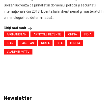
Golzari lucrează ca jurnalist în domeniul politicii și securității
internaționale din 2013. Licența lui în drept penal și masteratul în
criminologie l-au determinat să...
Citiți mai mult
AFGHANISTAN
ARTICOLE RECENTE
CHINA
INDIA
IRAN
PAKISTAN
RUSIA
SUA
TURCIA
VLADIMIR MITEV
Newsletter