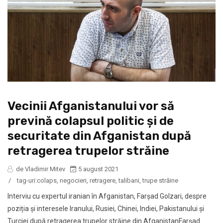
Vecinii Afganistanului vor să
prevină colapsul politic și de
securitate din Afganistan după
retragerea trupelor străine
de Vladimir Mitev
5 august 2021
/
tag-uri:
colaps
,
negocieri
,
retragere
,
talibani
,
trupe străine
Interviu cu expertul iranian în Afganistan, Farşad Golzari, despre
poziția și interesele Iranului, Rusiei, Chinei, Indiei, Pakistanului și
Turciei după retragerea trupelor străine din AfganistanFarşad