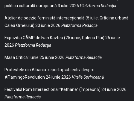
politica culturală europeană
3 iulie 2026
Platzforma Redacția
Atelier de poezie feministă intersecțională (5 iulie, Grădina urbană
Calea Orheiului)
30 iunie 2026
Platzforma Redacția
Expoziția CÂMP de Ivan Kavtea (25 iunie, Galeria Plai)
26 iunie
2026
Platzforma Redacția
Masa Critică: Iunie
25 iunie 2026
Platzforma Redacția
Protestele din Albania: reportaj subiectiv despre
#FlamingoRevolution
24 iunie 2026
Vitalie Sprînceană
Festivalul Rom Intersecțional ”Kethane” (Împreună)
24 iunie 2026
Platzforma Redacția