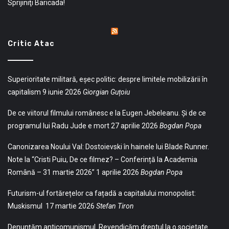
Sprijiniţi Baricada!
Critic Atac
Superioritate militară, eșec politic: despre limitele mobilizării în
capitalism
9 iunie 2026
Giorgian Guțoiu
De ce viitorul filmului românesc e la Eugen Jebeleanu. Și de ce
programul lui Radu Jude e mort
27 aprilie 2026
Bogdan Popa
Canonizarea Noului Val: Dostoievski în hainele lui Blade Runner.
Note la “Cristi Puiu, De ce filmez? – Conferință la Academia
Română – 31 martie 2026”
1 aprilie 2026
Bogdan Popa
Futurism-ul fortărețelor ca fațadă a capitalului monopolist:
Muskismul
17 martie 2026
Stefan Tiron
Denunțăm anticomunismul. Revendicăm dreptul la o societate