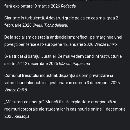
fără exploatare!
9 martie 2026
Redacția
Claritate în turbulență. Adevăruri grele pe calea cea mai grea
2
februarie 2026
Ovidiu Tichindeleanu
De la socialism de stat la antisocialism: reflecții pe marginea unei
povești periferice est-europene
12 ianuarie 2026
Vincze Enikö
S-a stricat și barajul Justiției. Ce mai vedem când infrastructurile
se strică?
12 decembrie 2025
Răzvan Papasima
Comunul trecutului industrial, dispariția sa prin privatizare și
viitorul bunurilor publice gestionate în comun
3 decembrie 2025
Vincze Enikö
„Mâini reci ca gheața”: Muncă fizică, exploatare emoțională și
regimuri corporale ale studenților în cazinourile online
1 decembrie
2025
Redacția