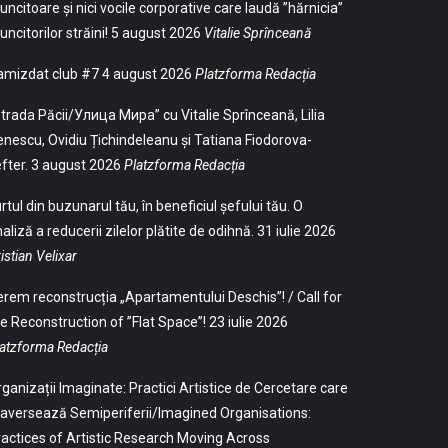
ncitoare și nici vocile corporative care laudă ”hărnicia”
ncitorilor străini!
5 august 2026
Vitalie Sprînceană
amizdat club #7
4 august 2026
Platzforma Redacția
trada Păcii/Улица Мира” cu Vitalie Sprînceană, Lilia
nescu, Ovidiu Țichindeleanu și Tatiana Fiodorova-
fter.
3 august 2026
Platzforma Redacția
rtul din buzunarul tău, în beneficiul șefului tău. O
aliză a reducerii zilelor plătite de odihnă.
31 iulie 2026
istian Velixar
rem reconstrucția „Apartamentului Deschis”! / Call for
e Reconstruction of ”Flat Space”!
23 iulie 2026
atzforma Redacția
ganizații Imaginate: Practici Artistice de Cercetare care
aversează Semiperiferii/Imagined Organisations:
actices of Artistic Research Moving Across