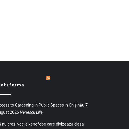
latzforma
cess to Gardening in Public Spaces in Chișinău
7
ugust 2026
Nenescu Lilia
 nu crezi vocile xenofobe care divizează clasa