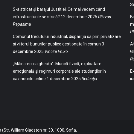
S
S-a stricat și barajul Justiției. Ce mai vedem când
infrastructurile se strică?
12 decembrie 2025
Răzvan
Bi
Papasima
ma
Pl
Comunul trecutului industrial, dispariția sa prin privatizare
și viitorul bunurilor publice gestionate în comun
3
At
decembrie 2025
Vincze Enikö
Gr
Re
„Mâini reci ca gheața”: Muncă fizică, exploatare
emoțională și regimuri corporale ale studenților în
Ex
cazinourile online
1 decembrie 2025
Redacția
iu
(Str. William Gladston nr. 30, 1000, Sofia,