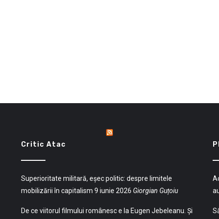
Critic Atac
P
Superioritate militară, eșec politic: despre limitele
Ac
mobilizării în capitalism
9 iunie 2026
Giorgian Guțoiu
a
De ce viitorul filmului românesc e la Eugen Jebeleanu. Și
Să