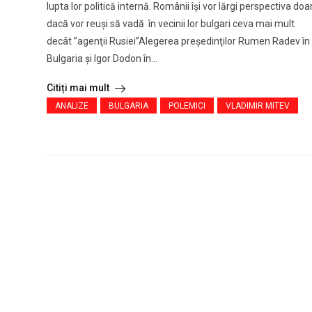
lupta lor politică internă. Românii îşi vor lărgi perspectiva doa
dacă vor reuși să vadă în vecinii lor bulgari ceva mai mult
decât ”agenţii Rusiei”Alegerea preşedinţilor Rumen Radev în
Bulgaria şi Igor Dodon în...
Citiți mai mult
ANALIZE
BULGARIA
POLEMICI
VLADIMIR MITEV