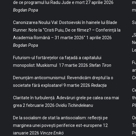
de ce programul lui Radu Jude e mort
27 aprilie 2026
mu
Bogdan Popa
mu
Canonizarea Noului Val: Dostoievski în hainele lui Blade
S
Runner. Note la “Cristi Puiu, De ce filmez? – Conferință la
„S
Academia Română – 31 martie 2026”
1 aprilie 2026
Ne
Bogdan Popa
Le
Futurism-ul fortărețelor ca fațadă a capitalului
Fu
monopolist: Muskismul
17 martie 2026
Stefan Tiron
an
Denunțăm anticomunismul. Revendicăm dreptul la o
Cr
societate fără exploatare!
9 martie 2026
Redacția
Ce
Claritate în turbulență. Adevăruri grele pe calea cea mai
th
grea
2 februarie 2026
Ovidiu Tichindeleanu
Pl
De la socialism de stat la antisocialism: reflecții pe
Or
marginea unei povești periferice est-europene
12
Tr
ianuarie 2026
Vincze Enikö
Pr