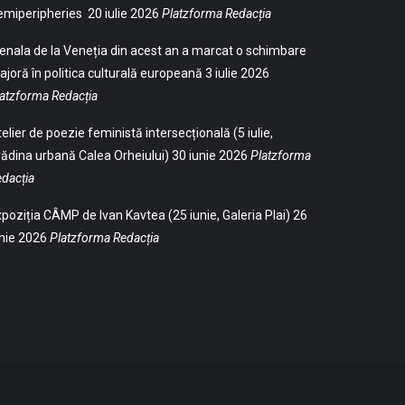
emiperipheries
20 iulie 2026
Platzforma Redacția
enala de la Veneția din acest an a marcat o schimbare
joră în politica culturală europeană
3 iulie 2026
atzforma Redacția
elier de poezie feministă intersecțională (5 iulie,
ădina urbană Calea Orheiului)
30 iunie 2026
Platzforma
dacția
poziția CÂMP de Ivan Kavtea (25 iunie, Galeria Plai)
26
nie 2026
Platzforma Redacția