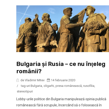
Bulgaria şi Rusia – ce nu înţeleg
românii?
de Vladimir Mitev
14 februarie 2020
/
tag-uri:
Bulgaria
,
oligarhi
,
presa românească
,
rusofilia
,
stereotipuri
Lobby-urile politice din Bulgaria manipulează opinia publică
românească fără scrupule, încercând să o folosească în