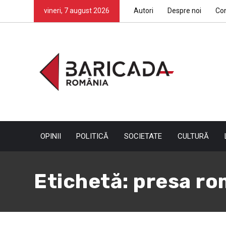
vineri, 7 august 2026
Autori
Despre noi
Co
OPINII
POLITICĂ
SOCIETATE
CULTURĂ
Etichetă:
presa r