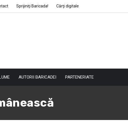
ntact
Sprijiniţi Baricada!
Cărţi digitale
LUME
AUTORII BARICADEI
PARTENERIATE
omânească