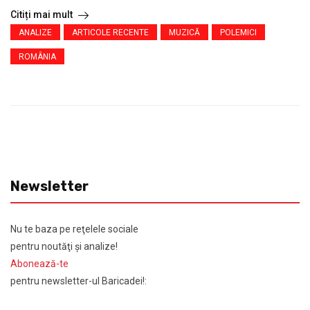
Citiți mai mult
ANALIZE
ARTICOLE RECENTE
MUZICĂ
POLEMICI
ROMÂNIA
Newsletter
Nu te baza pe reţelele sociale
pentru noutăţi şi analize!
Abonează-te
pentru newsletter-ul Baricadei!: