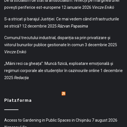
De la socialism de stat la antisocialism: reflecții pe marginea unei
povești periferice est-europene
12 ianuarie 2026
Vincze Enikö
S-a stricat și barajul Justiției. Ce mai vedem când infrastructurile
se strică?
12 decembrie 2025
Răzvan Papasima
Comunul trecutului industrial, dispariția sa prin privatizare și
viitorul bunurilor publice gestionate în comun
3 decembrie 2025
Vincze Enikö
„Mâini reci ca gheața”: Muncă fizică, exploatare emoțională și
regimuri corporale ale studenților în cazinourile online
1 decembrie
2025
Redacția
Platzforma
Access to Gardening in Public Spaces in Chișinău
7 august 2026