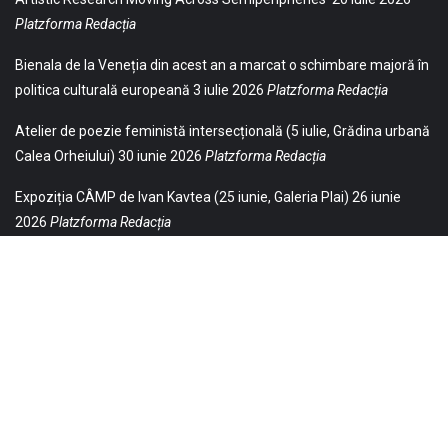
Platzforma Redacția
Bienala de la Veneția din acest an a marcat o schimbare majoră în
politica culturală europeană
3 iulie 2026
Platzforma Redacția
Atelier de poezie feministă intersecțională (5 iulie, Grădina urbană
Calea Orheiului)
30 iunie 2026
Platzforma Redacția
Expoziția CÂMP de Ivan Kavtea (25 iunie, Galeria Plai)
26 iunie
2026
Platzforma Redacția
© 2021 Toate drepturile sunt rezervate Editurii Baricada (Str.
William Gladston nr. 30, 1000, Sofia, Bulgaria). Utilizarea
neautorizată, parţială sau integrală, a textelor publicate aici este
strict interzisă și va fi pedepsită ca încălcare a drepturilor de autor