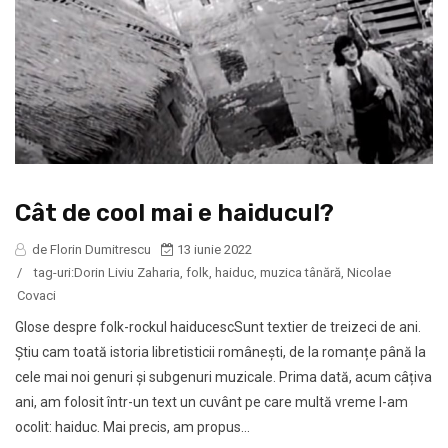
Cât de cool mai e haiducul?
de Florin Dumitrescu
13 iunie 2022
/
tag-uri:
Dorin Liviu Zaharia
,
folk
,
haiduc
,
muzica tânără
,
Nicolae
Covaci
Glose despre folk-rockul haiducescSunt textier de treizeci de ani.
Știu cam toată istoria libretisticii românești, de la romanțe până la
cele mai noi genuri și subgenuri muzicale. Prima dată, acum câțiva
ani, am folosit într-un text un cuvânt pe care multă vreme l-am
ocolit: haiduc. Mai precis, am propus...