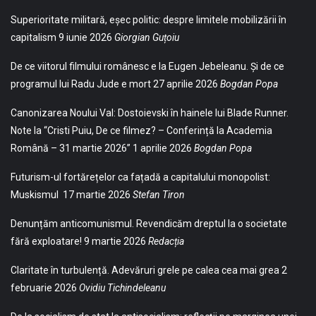
Superioritate militară, eșec politic: despre limitele mobilizării în
capitalism
9 iunie 2026
Giorgian Guțoiu
De ce viitorul filmului românesc e la Eugen Jebeleanu. Și de ce
programul lui Radu Jude e mort
27 aprilie 2026
Bogdan Popa
Canonizarea Noului Val: Dostoievski în hainele lui Blade Runner.
Note la “Cristi Puiu, De ce filmez? – Conferință la Academia
Română – 31 martie 2026”
1 aprilie 2026
Bogdan Popa
Futurism-ul fortărețelor ca fațadă a capitalului monopolist:
Muskismul
17 martie 2026
Stefan Tiron
Denunțăm anticomunismul. Revendicăm dreptul la o societate
fără exploatare!
9 martie 2026
Redacția
Claritate în turbulență. Adevăruri grele pe calea cea mai grea
2
februarie 2026
Ovidiu Tichindeleanu