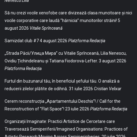
Nenescu Lilia
Să nu crezi vocile xenofobe care divizează clasa muncitoare și nici
vocile corporative care laudă ”hărnicia” muncitorilor străini!
5
august 2026
Vitalie Sprînceană
Samizdat club #7
4 august 2026
Platzforma Redacția
„Strada Păcii/Улица Мира” cu Vitalie Sprînceană, Lilia Nenescu,
Ovidiu Țichindeleanu și Tatiana Fiodorova-Lefter.
3 august 2026
Platzforma Redacția
Furtul din buzunarul tău, în beneficiul șefului tău. O analiză a
reducerii zilelor plătite de odihnă.
31 iulie 2026
Cristian Velixar
Cerem reconstrucția „Apartamentului Deschis”! / Call for the
Reconstruction of ”Flat Space”!
23 iulie 2026
Platzforma Redacția
Organizații Imaginate: Practici Artistice de Cercetare care
Traversează Semiperiferii/Imagined Organisations: Practices of
Artistic Research Moving Across Semiperipheries
20 iulie 2026