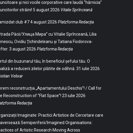
ncitoare și nici vocile corporative care laudă ”hărnicia”
ncitorilor străini!
5 august 2026
Vitalie Sprînceană
amizdat club #7
4 august 2026
Platzforma Redacția
trada Păcii/Улица Мира” cu Vitalie Sprînceană, Lilia
nescu, Ovidiu Țichindeleanu și Tatiana Fiodorova-
fter.
3 august 2026
Platzforma Redacția
rtul din buzunarul tău, în beneficiul șefului tău. O
aliză a reducerii zilelor plătite de odihnă.
31 iulie 2026
istian Velixar
rem reconstrucția „Apartamentului Deschis”! / Call for
e Reconstruction of ”Flat Space”!
23 iulie 2026
atzforma Redacția
ganizații Imaginate: Practici Artistice de Cercetare care
aversează Semiperiferii/Imagined Organisations:
actices of Artistic Research Moving Across