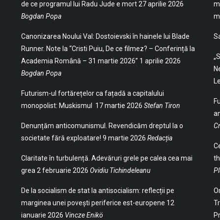
de ce programul lui Radu Jude e mort
27 aprilie 2026
mu
Bogdan Popa
mu
Canonizarea Noului Val: Dostoievski în hainele lui Blade
S
Runner. Note la “Cristi Puiu, De ce filmez? – Conferință la
„S
Academia Română – 31 martie 2026”
1 aprilie 2026
Ne
Bogdan Popa
Le
Futurism-ul fortărețelor ca fațadă a capitalului
Fu
monopolist: Muskismul
17 martie 2026
Stefan Tiron
an
Denunțăm anticomunismul. Revendicăm dreptul la o
Cr
societate fără exploatare!
9 martie 2026
Redacția
Ce
Claritate în turbulență. Adevăruri grele pe calea cea mai
th
grea
2 februarie 2026
Ovidiu Tichindeleanu
Pl
De la socialism de stat la antisocialism: reflecții pe
Or
marginea unei povești periferice est-europene
12
Tr
ianuarie 2026
Vincze Enikö
Pr