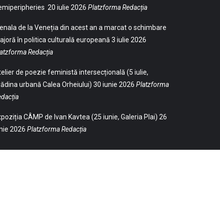
emiperipheries
20 iulie 2026
Platzforma Redacția
enala de la Veneția din acest an a marcat o schimbare
joră în politica culturală europeană
3 iulie 2026
atzforma Redacția
elier de poezie feministă intersecțională (5 iulie,
ădina urbană Calea Orheiului)
30 iunie 2026
Platzforma
dacția
poziția CÂMP de Ivan Kavtea (25 iunie, Galeria Plai)
26
nie 2026
Platzforma Redacția