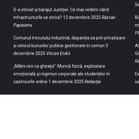
S
S-a stricat și barajul Justiției. Ce mai vedem când
infrastructurile se strică?
12 decembrie 2025
Răzvan
Bi
Papasima
ma
Pl
Comunul trecutului industrial, dispariția sa prin privatizare
și viitorul bunurilor publice gestionate în comun
3
At
decembrie 2025
Vincze Enikö
Gr
Re
„Mâini reci ca gheața”: Muncă fizică, exploatare
emoțională și regimuri corporale ale studenților în
Ex
cazinourile online
1 decembrie 2025
Redacția
iu
(Str. William Gladston nr. 30, 1000, Sofia,