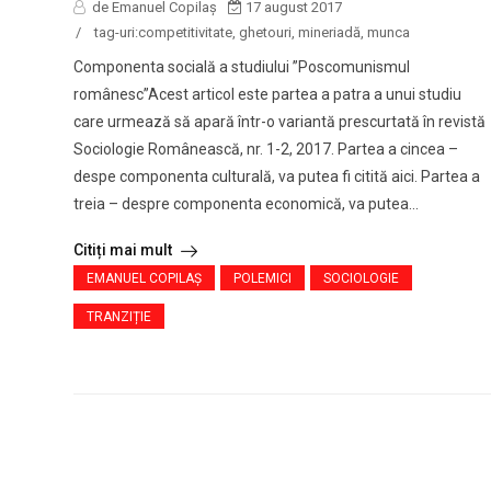
de Emanuel Copilaș
17 august 2017
/
tag-uri:
competitivitate
,
ghetouri
,
mineriadă
,
munca
Componenta socială a studiului ”Poscomunismul
românesc”Acest articol este partea a patra a unui studiu
care urmează să apară într-o variantă prescurtată în revistă
Sociologie Românească, nr. 1-2, 2017. Partea a cincea –
despe componenta culturală, va putea fi citită aici. Partea a
treia – despre componenta economică, va putea...
Citiți mai mult
EMANUEL COPILAȘ
POLEMICI
SOCIOLOGIE
TRANZIȚIE