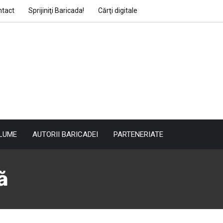
ntact
Sprijiniţi Baricada!
Cărţi digitale
LUME
AUTORII BARICADEI
PARTENERIATE
ă