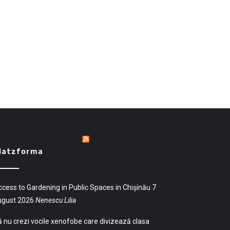
latzforma
cess to Gardening in Public Spaces in Chișinău
7
ugust 2026
Nenescu Lilia
 nu crezi vocile xenofobe care divizează clasa