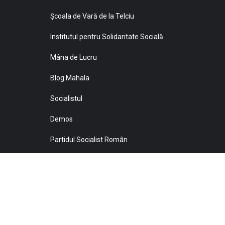
Şcoala de Vară de la Telciu
Institutul pentru Solidaritate Socială
Mâna de Lucru
Blog Mahala
Socialistul
Demos
Partidul Socialist Român
Sprijiniţi Baricada!
© 2021 Toate drepturile sunt rezervate Editurii Baricada 