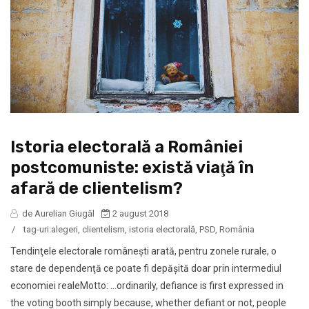
Istoria electorală a României
postcomuniste: există viaţă în
afară de clientelism?
de Aurelian Giugăl
2 august 2018
/
tag-uri:
alegeri
,
clientelism
,
istoria electorală
,
PSD
,
România
Tendinţele electorale româneşti arată, pentru zonele rurale, o
stare de dependenţă ce poate fi depăşită doar prin intermediul
economiei realeMotto: …ordinarily, defiance is first expressed in
the voting booth simply because, whether defiant or not, people