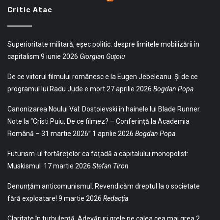
Critic Atac
Superioritate militară, eșec politic: despre limitele mobilizării în
capitalism
9 iunie 2026
Giorgian Guțoiu
De ce viitorul filmului românesc e la Eugen Jebeleanu. Și de ce
programul lui Radu Jude e mort
27 aprilie 2026
Bogdan Popa
Canonizarea Noului Val: Dostoievski în hainele lui Blade Runner.
Note la “Cristi Puiu, De ce filmez? – Conferință la Academia
Română – 31 martie 2026”
1 aprilie 2026
Bogdan Popa
Futurism-ul fortărețelor ca fațadă a capitalului monopolist:
Muskismul
17 martie 2026
Stefan Tiron
Denunțăm anticomunismul. Revendicăm dreptul la o societate
fără exploatare!
9 martie 2026
Redacția
Claritate în turbulență. Adevăruri grele pe calea cea mai grea
2