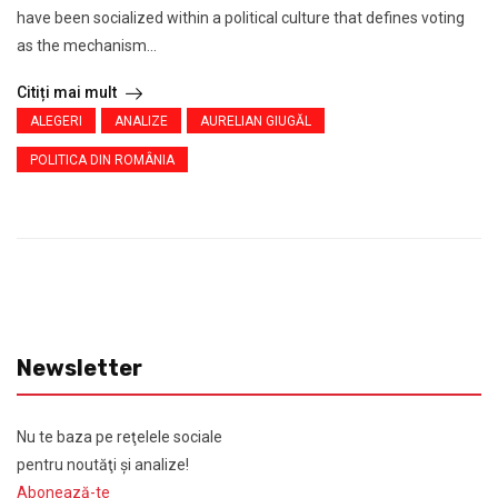
have been socialized within a political culture that defines voting
as the mechanism...
Citiți mai mult
ALEGERI
ANALIZE
AURELIAN GIUGĂL
POLITICA DIN ROMÂNIA
Newsletter
Nu te baza pe reţelele sociale
pentru noutăţi şi analize!
Abonează-te