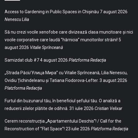
Access to Gardening in Public Spaces in Chișinău
7 august 2026
Nenescu Lilia
Să nu crezi vocile xenofobe care divizează clasa muncitoare și nici
vocile corporative care laudă ”hărnicia” muncitorilor străini!
5
august 2026
Vitalie Sprînceană
Samizdat club #7
4 august 2026
Platzforma Redacția
„Strada Păcii/Улица Мира” cu Vitalie Sprînceană, Lilia Nenescu,
Ovidiu Țichindeleanu și Tatiana Fiodorova-Lefter.
3 august 2026
Platzforma Redacția
Furtul din buzunarul tău, în beneficiul șefului tău. O analiză a
reducerii zilelor plătite de odihnă.
31 iulie 2026
Cristian Velixar
Cerem reconstrucția „Apartamentului Deschis”! / Call for the
Reconstruction of ”Flat Space”!
23 iulie 2026
Platzforma Redacția