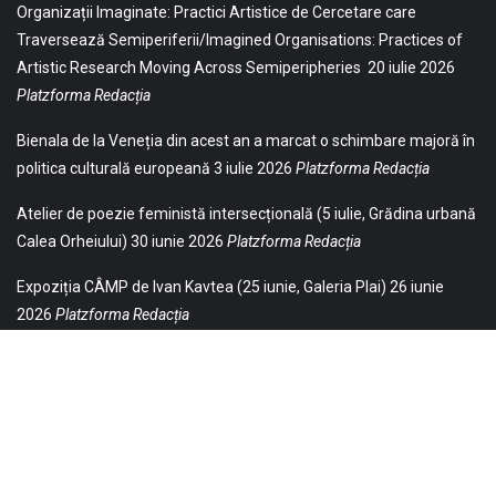
Organizații Imaginate: Practici Artistice de Cercetare care
Traversează Semiperiferii/Imagined Organisations: Practices of
Artistic Research Moving Across Semiperipheries
20 iulie 2026
Platzforma Redacția
Bienala de la Veneția din acest an a marcat o schimbare majoră în
politica culturală europeană
3 iulie 2026
Platzforma Redacția
Atelier de poezie feministă intersecțională (5 iulie, Grădina urbană
Calea Orheiului)
30 iunie 2026
Platzforma Redacția
Expoziția CÂMP de Ivan Kavtea (25 iunie, Galeria Plai)
26 iunie
2026
Platzforma Redacția
© 2021 Toate drepturile sunt rezervate Editurii Baricada (Str.
William Gladston nr. 30, 1000, Sofia, Bulgaria). Utilizarea