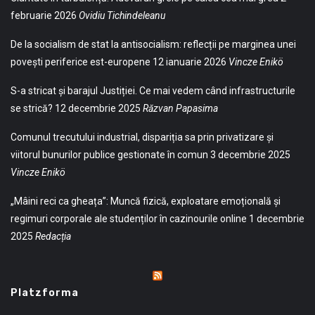
februarie 2026
Ovidiu Tichindeleanu
De la socialism de stat la antisocialism: reflecții pe marginea unei
povești periferice est-europene
12 ianuarie 2026
Vincze Enikö
S-a stricat și barajul Justiției. Ce mai vedem când infrastructurile
se strică?
12 decembrie 2025
Răzvan Papasima
Comunul trecutului industrial, dispariția sa prin privatizare și
viitorul bunurilor publice gestionate în comun
3 decembrie 2025
Vincze Enikö
„Mâini reci ca gheața”: Muncă fizică, exploatare emoțională și
regimuri corporale ale studenților în cazinourile online
1 decembrie
2025
Redacția
Platzforma